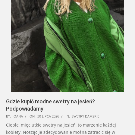
Gdzie kupić modne swetry na jesień?
Podpowiadamy
2026-
BY:
JOANA
ON:
30 LIPCA 2026
IN:
SWETRY DAMSKIE
07-
Ciepłe, mięciutkie swetry na jesień, to marzenie każdej
30
kobiety. Nosząc je zdecydowanie można zatracić się w