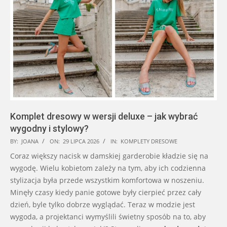
Komplet dresowy w wersji deluxe – jak wybrać
wygodny i stylowy?
2026-
BY:
JOANA
ON:
29 LIPCA 2026
IN:
KOMPLETY DRESOWE
07-
Coraz większy nacisk w damskiej garderobie kładzie się na
29
wygodę. Wielu kobietom zależy na tym, aby ich codzienna
stylizacja była przede wszystkim komfortowa w noszeniu.
Minęły czasy kiedy panie gotowe były cierpieć przez cały
dzień, byle tylko dobrze wyglądać. Teraz w modzie jest
wygoda, a projektanci wymyślili świetny sposób na to, aby