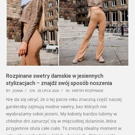
Rozpinane swetry damskie w jesiennych
stylizacjach – znajdź swój sposób noszenia
2026-
BY:
JOANA
ON:
28 LIPCA 2026
IN:
SWETRY ROZPINANE
07-
Nie da się ukryć, że o tej porze roku znaczną część naszej
28
garderoby zajmują modne swetry, bez których nie
wyobrażamy sobie jesieni. My kobiety bardzo lubimy w
chłodne dni zanurzyć się w mięciutkiej dzianinie, która
przyjemnie otula całe ciało. To zresztą idealny moment w