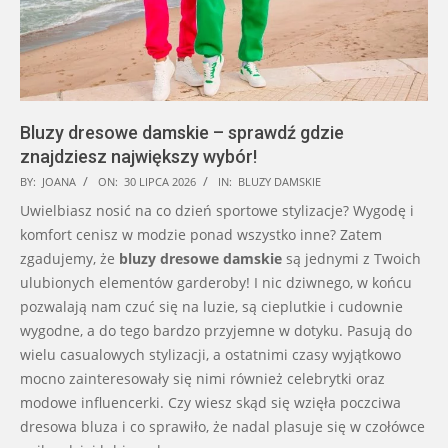
Bluzy dresowe damskie – sprawdź gdzie
znajdziesz największy wybór!
2026-
BY:
JOANA
ON:
30 LIPCA 2026
IN:
BLUZY DAMSKIE
07-
Uwielbiasz nosić na co dzień sportowe stylizacje? Wygodę i
30
komfort cenisz w modzie ponad wszystko inne? Zatem
zgadujemy, że
bluzy dresowe damskie
są jednymi z Twoich
ulubionych elementów garderoby! I nic dziwnego, w końcu
pozwalają nam czuć się na luzie, są cieplutkie i cudownie
wygodne, a do tego bardzo przyjemne w dotyku. Pasują do
wielu casualowych stylizacji, a ostatnimi czasy wyjątkowo
mocno zainteresowały się nimi również celebrytki oraz
modowe influencerki. Czy wiesz skąd się wzięła poczciwa
dresowa bluza i co sprawiło, że nadal plasuje się w czołówce