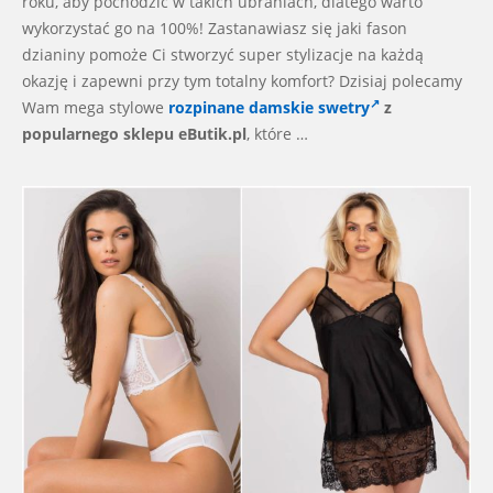
roku, aby pochodzić w takich ubraniach, dlatego warto
wykorzystać go na 100%! Zastanawiasz się jaki fason
dzianiny pomoże Ci stworzyć super stylizacje na każdą
okazję i zapewni przy tym totalny komfort? Dzisiaj polecamy
Wam mega stylowe
rozpinane damskie swetry
z
popularnego sklepu eButik.pl
, które …