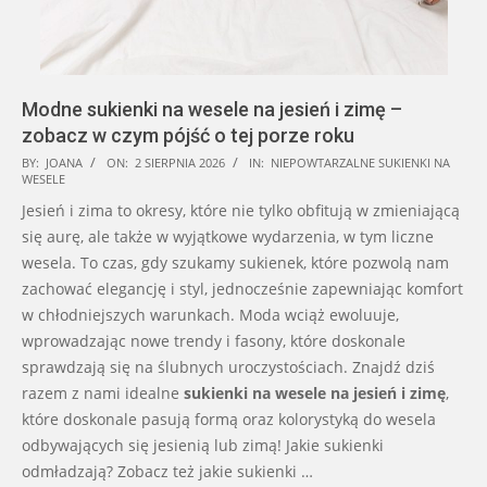
Modne sukienki na wesele na jesień i zimę –
zobacz w czym pójść o tej porze roku
2026-
BY:
JOANA
ON:
2 SIERPNIA 2026
IN:
NIEPOWTARZALNE SUKIENKI NA
WESELE
08-
Jesień i zima to okresy, które nie tylko obfitują w zmieniającą
02
się aurę, ale także w wyjątkowe wydarzenia, w tym liczne
wesela. To czas, gdy szukamy sukienek, które pozwolą nam
zachować elegancję i styl, jednocześnie zapewniając komfort
w chłodniejszych warunkach. Moda wciąż ewoluuje,
wprowadzając nowe trendy i fasony, które doskonale
sprawdzają się na ślubnych uroczystościach. Znajdź dziś
razem z nami idealne
sukienki na wesele na jesień i zimę
,
które doskonale pasują formą oraz kolorystyką do wesela
odbywających się jesienią lub zimą! Jakie sukienki
odmładzają? Zobacz też jakie sukienki …