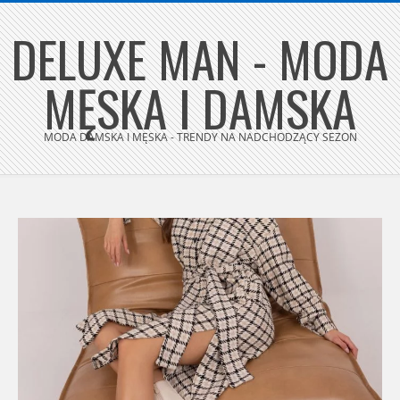
Skip
DELUXE MAN - MODA
to
content
MĘSKA I DAMSKA
MODA DAMSKA I MĘSKA - TRENDY NA NADCHODZĄCY SEZON
Secondary
Navigation
Menu