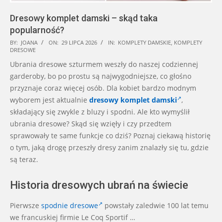
Dresowy komplet damski – skąd taka
popularność?
2026-
BY:
JOANA
ON:
29 LIPCA 2026
IN:
KOMPLETY DAMSKIE
,
KOMPLETY
DRESOWE
07-
Ubrania dresowe szturmem weszły do naszej codziennej
29
garderoby, bo po prostu są najwygodniejsze, co głośno
przyznaje coraz więcej osób. Dla kobiet bardzo modnym
wyborem jest aktualnie
dresowy komplet damski
,
składający się zwykle z bluzy i spodni. Ale kto wymyślił
ubrania dresowe? Skąd się wzięły i czy przedtem
sprawowały te same funkcje co dziś? Poznaj ciekawą historię
o tym, jaką drogę przeszły dresy zanim znalazły się tu, gdzie
są teraz.
Historia dresowych ubrań na świecie
Pierwsze
spodnie dresowe
powstały zaledwie 100 lat temu
we francuskiej firmie Le Coq Sportif …