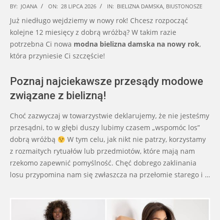
2026-
BY:
JOANA
ON:
28 LIPCA 2026
IN:
BIELIZNA DAMSKA
,
BIUSTONOSZE
07-
Już niedługo wejdziemy w nowy rok! Chcesz rozpocząć
28
kolejne 12 miesięcy z dobrą wróżbą? W takim razie
potrzebna Ci nowa
modna bielizna damska na nowy rok
,
która przyniesie Ci szczęście!
Poznaj najciekawsze przesądy modowe
związane z bielizną!
Choć zazwyczaj w towarzystwie deklarujemy, że nie jesteśmy
przesądni, to w głębi duszy lubimy czasem „wspomóc los”
dobrą wróżbą
W tym celu, jak nikt nie patrzy, korzystamy
z rozmaitych rytuałów lub przedmiotów, które mają nam
rzekomo zapewnić pomyślność. Chęć dobrego zaklinania
losu przypomina nam się zwłaszcza na przełomie starego i …