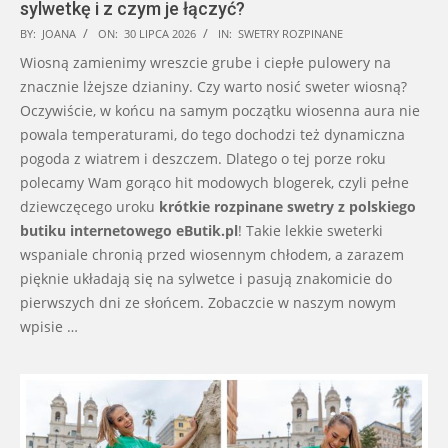
sylwetkę i z czym je łączyć?
2026-
BY:
JOANA
ON:
30 LIPCA 2026
IN:
SWETRY ROZPINANE
07-
Wiosną zamienimy wreszcie grube i ciepłe pulowery na
30
znacznie lżejsze dzianiny. Czy warto nosić sweter wiosną?
Oczywiście, w końcu na samym początku wiosenna aura nie
powala temperaturami, do tego dochodzi też dynamiczna
pogoda z wiatrem i deszczem. Dlatego o tej porze roku
polecamy Wam gorąco hit modowych blogerek, czyli pełne
dziewczęcego uroku
krótkie rozpinane swetry z polskiego
butiku internetowego eButik.pl
! Takie lekkie sweterki
wspaniale chronią przed wiosennym chłodem, a zarazem
pięknie układają się na sylwetce i pasują znakomicie do
pierwszych dni ze słońcem. Zobaczcie w naszym nowym
wpisie …