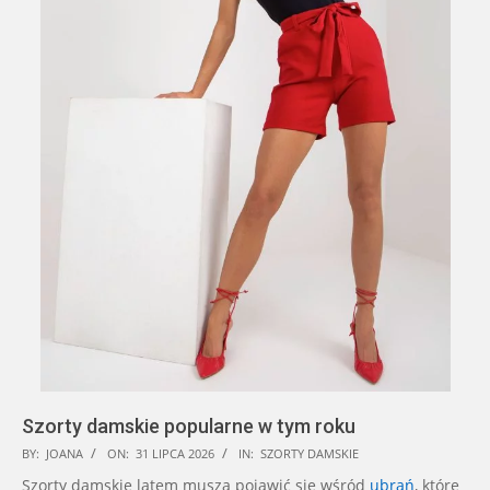
Szorty damskie popularne w tym roku
2026-
BY:
JOANA
ON:
31 LIPCA 2026
IN:
SZORTY DAMSKIE
07-
Szorty damskie latem muszą pojawić się wśród
ubrań
, które