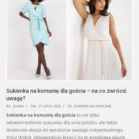
Sukienka na komunię dla gościa – na co zwrócić
uwagę?
2026-
BY:
JOANA
ON:
27 LIPCA 2026
IN:
SUKIENKI NA KOMUNIĘ
07-
Sukienka na komunię dla gościa
to nie tylko
27
odzwierciedlenie szacunku dla uroczystości, ale także
doskonała okazja do wyrażenia swojego indywidualnego
stylu! Wybór odpowiedniej kreacji na tę wyjątkową okazję