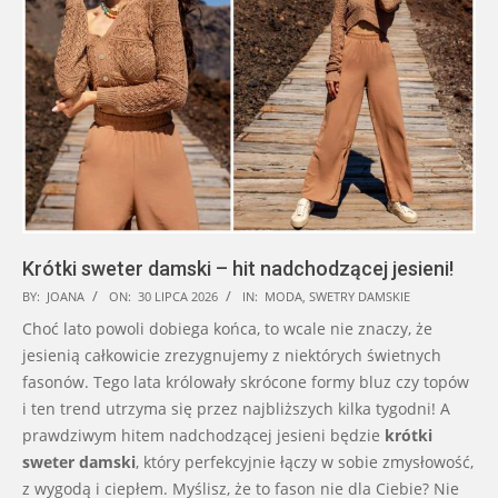
Krótki sweter damski – hit nadchodzącej jesieni!
2026-
BY:
JOANA
ON:
30 LIPCA 2026
IN:
MODA
,
SWETRY DAMSKIE
07-
Choć lato powoli dobiega końca, to wcale nie znaczy, że
30
jesienią całkowicie zrezygnujemy z niektórych świetnych
fasonów. Tego lata królowały skrócone formy bluz czy topów
i ten trend utrzyma się przez najbliższych kilka tygodni! A
prawdziwym hitem nadchodzącej jesieni będzie
krótki
sweter damski
, który perfekcyjnie łączy w sobie zmysłowość,
z wygodą i ciepłem. Myślisz, że to fason nie dla Ciebie? Nie