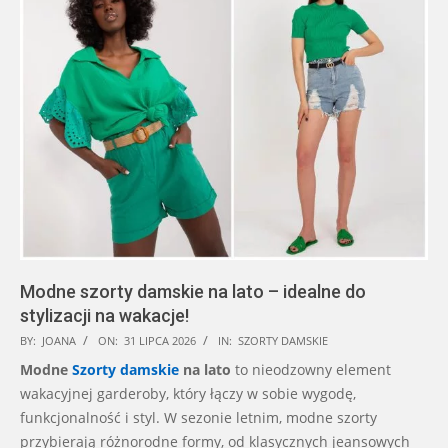
Modne szorty damskie na lato – idealne do
stylizacji na wakacje!
2026-
BY:
JOANA
ON:
31 LIPCA 2026
IN:
SZORTY DAMSKIE
07-
Modne
Szorty damskie
na lato
to nieodzowny element
31
wakacyjnej garderoby, który łączy w sobie wygodę,
funkcjonalność i styl. W sezonie letnim, modne szorty
przybierają różnorodne formy, od klasycznych jeansowych