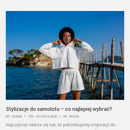
Stylizacje do samolotu – co najlepiej wybrać?
2026-
BY:
JOANA
ON:
29 LIPCA 2026
IN:
MODA
07-
Najczęściej zdarza się tak, że potrzebujemy inspiracji do
29