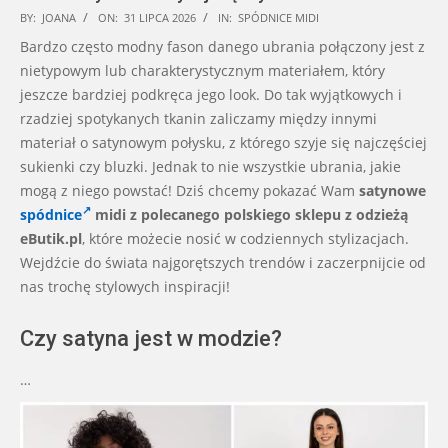
2026-
BY:
JOANA
ON:
31 LIPCA 2026
IN:
SPÓDNICE MIDI
07-
Bardzo często modny fason danego ubrania połączony jest z
31
nietypowym lub charakterystycznym materiałem, który
jeszcze bardziej podkręca jego look. Do tak wyjątkowych i
rzadziej spotykanych tkanin zaliczamy między innymi
materiał o satynowym połysku, z którego szyje się najczęściej
sukienki czy bluzki. Jednak to nie wszystkie ubrania, jakie
mogą z niego powstać! Dziś chcemy pokazać Wam
satynowe
spódnice
midi z polecanego polskiego sklepu z odzieżą
eButik.pl
, które możecie nosić w codziennych stylizacjach.
Wejdźcie do świata najgorętszych trendów i zaczerpnijcie od
nas trochę stylowych inspiracji!
Czy satyna jest w modzie?
…