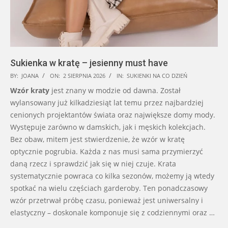
Sukienka w kratę – jesienny must have
2026-
BY:
JOANA
ON:
2 SIERPNIA 2026
IN:
SUKIENKI NA CO DZIEŃ
08-
Wzór kraty
jest znany w modzie od dawna. Został
02
wylansowany już kilkadziesiąt lat temu przez najbardziej
cenionych projektantów świata oraz największe domy mody.
Występuje zarówno w damskich, jak i męskich kolekcjach.
Bez obaw, mitem jest stwierdzenie, że wzór w kratę
optycznie pogrubia. Każda z nas musi sama przymierzyć
daną rzecz i sprawdzić jak się w niej czuje. Krata
systematycznie powraca co kilka sezonów, możemy ją wtedy
spotkać na wielu częściach garderoby. Ten ponadczasowy
wzór przetrwał próbę czasu, ponieważ jest uniwersalny i
elastyczny – doskonale komponuje się z codziennymi oraz …