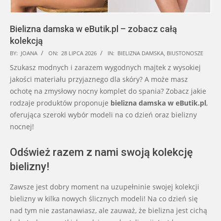
Bielizna damska w eButik.pl – zobacz całą
kolekcją
2026-
BY:
JOANA
ON:
28 LIPCA 2026
IN:
BIELIZNA DAMSKA
,
BIUSTONOSZE
07-
Szukasz modnych i zarazem wygodnych majtek z wysokiej
28
jakości materiału przyjaznego dla skóry? A może masz
ochotę na zmysłowy nocny komplet do spania? Zobacz jakie
rodzaje produktów proponuje
bielizna damska w
eButik.pl
,
oferująca szeroki wybór modeli na co dzień oraz bielizny
nocnej!
Odśwież razem z nami swoją kolekcję
bielizny!
Zawsze jest dobry moment na uzupełninie swojej kolekcji
bielizny w kilka nowych ślicznych modeli! Na co dzień się
nad tym nie zastanawiasz, ale zauważ, że bielizna jest cichą