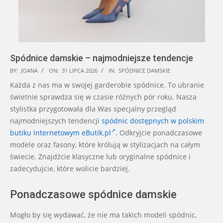
Spódnice damskie – najmodniejsze tendencje
2026-
BY:
JOANA
ON:
31 LIPCA 2026
IN:
SPÓDNICE DAMSKIE
07-
Każda z nas ma w swojej garderobie spódnice. To ubranie
31
świetnie sprawdza się w czasie różnych pór roku. Nasza
stylistka przygotowała dla Was specjalny przegląd
najmodniejszych tendencji
spódnic dostępnych w polskim
butiku internetowym eButik.pl
. Odkryjcie ponadczasowe
modele oraz fasony, które królują w stylizacjach na całym
świecie. Znajdźcie klasyczne lub oryginalne spódnice i
zadecydujcie, które wolicie bardziej.
Ponadczasowe spódnice damskie
Mogło by się wydawać, że nie ma takich modeli spódnic,