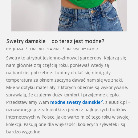
Swetry damskie – co teraz jest modne?
2026-
BY:
JOANA
ON:
30 LIPCA 2026
IN:
SWETRY DAMSKIE
07-
Swetry to atrybut jesienno-zimowej garderoby. Kojarzą się
30
nam głównie z tą częścią roku, ponieważ wtedy są
najbardziej potrzebne. Lubimy otulać się nimi, gdy
temperatura za oknem zaczyna dawać nam się we znaki.
Miłe w dotyku materiały, z których obecnie są wykonywane,
sprawiają, że czujemy duży komfort i przyjemne ciepło.
Przedstawiamy Wam
modne swetry damskie
, z eButik.pl –
uznawanego przez klientki za jeden z najlepszych butików
internetowych w Polsce, jakie warto mieć tego roku w swojej
kolekcji. Pasują one dla większości kobiecych sylwetek i są
bardzo wygodne.