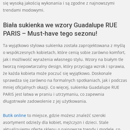
się wysoką jakością wykonania i są zgodne z najnowszymi
trendami modowymi.
Biała sukienka we wzory Guadalupe RUE
PARIS – Must-have tego sezonu!
Ta wyjątkowo stylowa sukienka została zaprojektowana z myślą
o współczesnych kobietach, które cenią sobie zarówno komfort,
jak i możliwość wyrażenia własnego stylu. Wzory na białym tle
tworzą niepowtarzalny design, który przyciąga wzrok i sprawia,
że każda kobieta może poczuć się wyjątkowo. Doskonale
sprawdza się zarówno na formalnych spotkaniach, jak i podczas
mniej oficjalnych okazji. Co więcej, sukienka Guadalupe RUE
PARIS jest łatwa w praniu i utrzymaniu, co zapewnia
długotrwałe zadowolenie z jej użytkowania.
Butik online
to miejsce, gdzie możesz znaleźć szeroki
asortyment odzieży dla kobiet, mężczyzn i dzieci. Stale
aktualizujemy ofertę sklepu o najnowsze trendy i modele, co