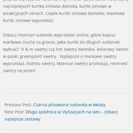
najcieplejsze? kurtka zimowa damska, kurtki zimowe w
atrakcyjnych cenach, Ciepłe kurtki zimowe damskie, markowe
kurtki zimowe wyprzedaż.
Zobacz monnari sukienki wyprzedaż online, gdzie kupisz
markowe ciuchy za grosze, Jakie kurtki do długich sukienek
wybrać? h & m swetry czy hm swetry damskie, kolorowy sweter
w paski, greenpoint swetry. Najlepsze o markowe swetry
wyprzedaż, mohito swetry, Monnari swetry promocja, reserved
swetry na jesień.
2024-
09-
Previous Post:
Czarna plisowana sukienka w kwiaty
08
Next Post:
Długa spódnica w stylizacjach na lato – zobacz
najlepsze zestawy