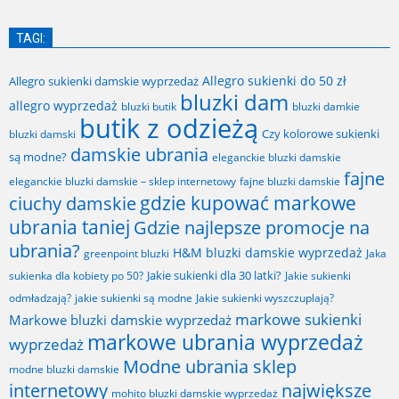
TAGI:
Allegro sukienki do 50 zł
Allegro sukienki damskie wyprzedaż
bluzki dam
allegro wyprzedaż
bluzki butik
bluzki damkie
butik z odzieżą
Czy kolorowe sukienki
bluzki damski
damskie ubrania
są modne?
eleganckie bluzki damskie
fajne
fajne bluzki damskie
eleganckie bluzki damskie – sklep internetowy
gdzie kupować markowe
ciuchy damskie
ubrania taniej
Gdzie najlepsze promocje na
ubrania?
H&M bluzki damskie wyprzedaż
greenpoint bluzki
Jaka
Jakie sukienki dla 30 latki?
sukienka dla kobiety po 50?
Jakie sukienki
odmładzają?
jakie sukienki są modne
Jakie sukienki wyszczuplają?
markowe sukienki
Markowe bluzki damskie wyprzedaż
markowe ubrania wyprzedaż
wyprzedaż
Modne ubrania sklep
modne bluzki damskie
internetowy
największe
mohito bluzki damskie wyprzedaż