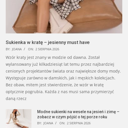
Sukienka w kratę – jesienny must have
BY:
JOANA
ON:
2 SIERPNIA 2026
Wzór kraty jest znany w modzie od dawna. Został
wylansowany już kilkadziesiąt lat temu przez najbardziej
cenionych projektantów świata oraz największe domy mody.
Występuje zarówno w damskich, jak i męskich kolekcjach.
Bez obaw, mitem jest stwierdzenie, że wzór w kratę
optycznie pogrubia. Każda z nas musi sama przymierzyć
daną rzecz
Modne sukienki na wesele na jesień i zimę –
zobacz w czym pójść o tej porze roku
BY:
JOANA
ON:
2 SIERPNIA 2026