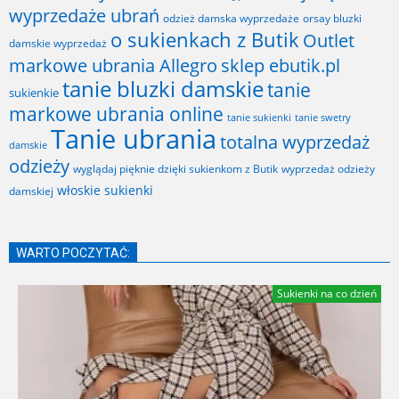
wyprzedaże ubrań
odzież damska wyprzedaże
orsay bluzki
o sukienkach z Butik
Outlet
damskie wyprzedaż
markowe ubrania Allegro
sklep ebutik.pl
tanie bluzki damskie
tanie
sukienkie
markowe ubrania online
tanie sukienki
tanie swetry
Tanie ubrania
totalna wyprzedaż
damskie
odzieży
wyglądaj pięknie dzięki sukienkom z Butik
wyprzedaż odzieży
włoskie sukienki
damskiej
WARTO POCZYTAĆ:
Sukienki na co dzień