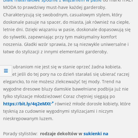
MODA to prawdziwy must-have każdej garderoby.
Charakteryzują się swobodnym, casualowym stylem, który
doskonale pasuje na spacer, do miasta, jak również na ciepłe,
letnie dni. Dzięki wiązaniu w pasie, doskonale dopasowują się
do sylwetki, zapewniając przy tym maksymalny komfort
noszenia. Gładki wzór sprawia, że są niezwykle uniwersalne i
łatwe do stylizacji z innymi elementami garderoby.
Tym ubraniom nie jest się w stanie oprzeć żadna kobieta.
Nawet jeśli do tej pory na co dzień starałaś się ubierać raczej
elegancko, to nie możesz zlekceważyć tej mody. Trend na
wygodne dresowe bluzy damskie bawełniane podbija już nie
tylko stylizacje młodzieżowe! Coraz chętniej sięgają po
https://bit.ly/4q2eMXt
również młode dorosłe kobiety, które
tęsknią za cudownie wygodnymi stylizacjami i niczym
nieskrępowanym luzem.
Porady stylistów:
rodzaje dekoltów w
sukienki na