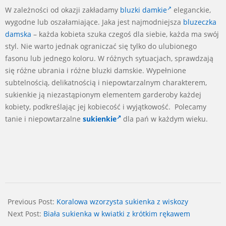
W zależności od okazji zakładamy
bluzki damkie
eleganckie,
wygodne lub oszałamiające. Jaka jest najmodniejsza
bluzeczka
damska
– każda kobieta szuka czegoś dla siebie, każda ma swój
styl. Nie warto jednak ograniczać się tylko do ulubionego
fasonu lub jednego koloru. W różnych sytuacjach, sprawdzają
się różne ubrania i różne bluzki damskie. Wypełnione
subtelnością, delikatnością i niepowtarzalnym charakterem,
sukienkie ją niezastąpionym elementem garderoby każdej
kobiety, podkreślając jej kobiecość i wyjątkowość. Polecamy
tanie i niepowtarzalne
sukienkie
dla pań w każdym wieku.
2024-
06-
Previous Post:
Koralowa wzorzysta sukienka z wiskozy
16
Next Post:
Biała sukienka w kwiatki z krótkim rękawem