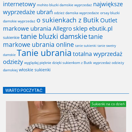
internetowy
największe
mohito bluzki damskie wyprzedaż
wyprzedaże ubrań
odzież damska wyprzedaże
orsay bluzki
o sukienkach z Butik
Outlet
damskie wyprzedaż
markowe ubrania Allegro
sklep ebutik.pl
tanie bluzki damskie
tanie
sukienkie
markowe ubrania online
tanie sukienki
tanie swetry
Tanie ubrania
totalna wyprzedaż
damskie
odzieży
wyglądaj pięknie dzięki sukienkom z Butik
wyprzedaż odzieży
włoskie sukienki
damskiej
WARTO POCZYTAĆ:
Sukienki na co dzień