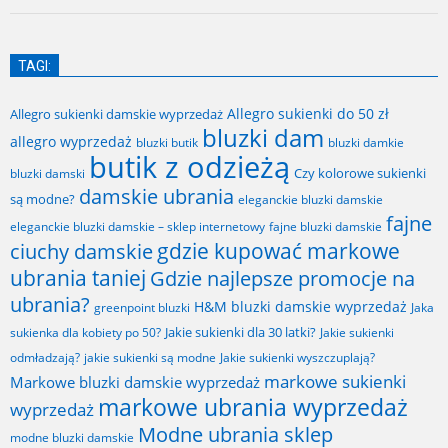
TAGI:
Allegro sukienki do 50 zł
Allegro sukienki damskie wyprzedaż
bluzki dam
allegro wyprzedaż
bluzki butik
bluzki damkie
butik z odzieżą
Czy kolorowe sukienki
bluzki damski
damskie ubrania
są modne?
eleganckie bluzki damskie
fajne
fajne bluzki damskie
eleganckie bluzki damskie – sklep internetowy
gdzie kupować markowe
ciuchy damskie
ubrania taniej
Gdzie najlepsze promocje na
ubrania?
H&M bluzki damskie wyprzedaż
greenpoint bluzki
Jaka
Jakie sukienki dla 30 latki?
sukienka dla kobiety po 50?
Jakie sukienki
odmładzają?
jakie sukienki są modne
Jakie sukienki wyszczuplają?
markowe sukienki
Markowe bluzki damskie wyprzedaż
markowe ubrania wyprzedaż
wyprzedaż
Modne ubrania sklep
modne bluzki damskie