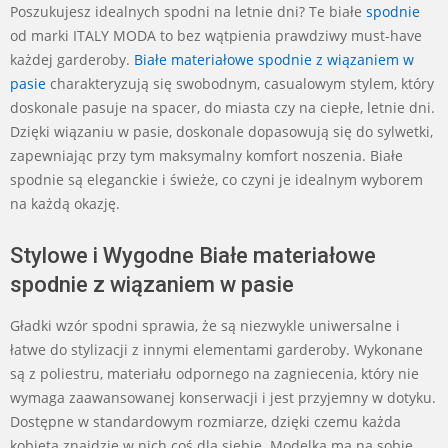
2024-
Poszukujesz idealnych spodni na letnie dni? Te białe
spodnie
10-
od marki ITALY MODA to bez wątpienia prawdziwy must-have
03
każdej garderoby.
Białe materiałowe spodnie z wiązaniem w
pasie
charakteryzują się swobodnym, casualowym stylem, który
doskonale pasuje na spacer, do miasta czy na ciepłe, letnie dni.
Dzięki wiązaniu w pasie, doskonale dopasowują się do sylwetki,
zapewniając przy tym maksymalny komfort noszenia. Białe
spodnie są eleganckie i świeże, co czyni je idealnym wyborem
na każdą okazję.
Stylowe i Wygodne Białe materiałowe
spodnie z wiązaniem w pasie
Gładki wzór spodni sprawia, że są niezwykle uniwersalne i
łatwe do stylizacji z innymi elementami garderoby. Wykonane
są z poliestru, materiału odpornego na zagniecenia, który nie
wymaga zaawansowanej konserwacji i jest przyjemny w dotyku.
Dostępne w standardowym rozmiarze, dzięki czemu każda
kobieta znajdzie w nich coś dla siebie. Modelka ma na sobie