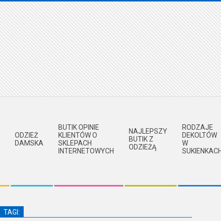
BUTIK OPINIE
RODZAJE
NAJLEPSZY
ODZIEŻ
KLIENTÓW O
DEKOLTÓW
BUTIK Z
DAMSKA
SKLEPACH
W
ODZIEŻĄ
INTERNETOWYCH
SUKIENKAC
TAGI: