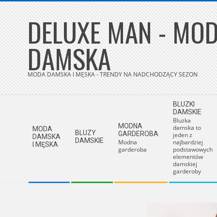
Skip
DELUXE MAN - MOD
to
content
DAMSKA
MODA DAMSKA I MĘSKA - TRENDY NA NADCHODZĄCY SEZON
Secondary
BLUZKI
Navigation
DAMSKIE
Bluzka
Menu
MODNA
damska to
MODA
BLUZY
GARDEROBA
jeden z
DAMSKA
DAMSKIE
Modna
najbardziej
I MĘSKA
garderoba
podstawowych
elementów
damskiej
garderoby