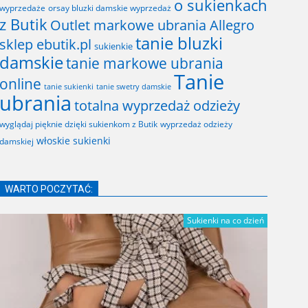
o sukienkach
wyprzedaże
orsay bluzki damskie wyprzedaż
z Butik
Outlet markowe ubrania Allegro
tanie bluzki
sklep ebutik.pl
sukienkie
damskie
tanie markowe ubrania
Tanie
online
tanie sukienki
tanie swetry damskie
ubrania
totalna wyprzedaż odzieży
wyglądaj pięknie dzięki sukienkom z Butik
wyprzedaż odzieży
włoskie sukienki
damskiej
WARTO POCZYTAĆ:
Sukienki na co dzień