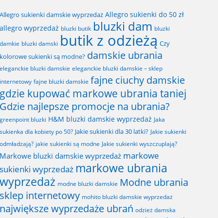
Allegro sukienki do 50 zł
Allegro sukienki damskie wyprzedaż
bluzki dam
allegro wyprzedaż
bluzki butik
bluzki
butik z odzieżą
Czy
bluzki damski
damkie
damskie ubrania
kolorowe sukienki są modne?
eleganckie bluzki damskie
eleganckie bluzki damskie – sklep
fajne ciuchy damskie
fajne bluzki damskie
internetowy
gdzie kupować markowe ubrania taniej
Gdzie najlepsze promocje na ubrania?
H&M bluzki damskie wyprzedaż
greenpoint bluzki
Jaka
Jakie sukienki dla 30 latki?
sukienka dla kobiety po 50?
Jakie sukienki
odmładzają?
jakie sukienki są modne
Jakie sukienki wyszczuplają?
markowe
Markowe bluzki damskie wyprzedaż
markowe ubrania
sukienki wyprzedaż
wyprzedaż
Modne ubrania
modne bluzki damskie
sklep internetowy
mohito bluzki damskie wyprzedaż
największe wyprzedaże ubrań
odzież damska