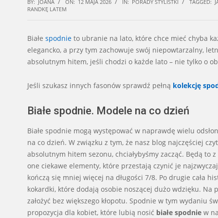
BY:
JOANA
ON:
12 MAJA 2026
IN:
PORADY STYLISTKI
TAGGED:
J
RANDKĘ LATEM
Białe
spodnie
to ubranie na lato, które chce mieć chyba k
elegancko, a przy tym zachowuje swój niepowtarzalny, letn
absolutnym hitem, jeśli chodzi o każde lato – nie tylko o o
Jeśli szukasz innych fasonów sprawdź pełną
kolekcję spo
Białe spodnie. Modele na co dzień
Białe spodnie mogą występować w naprawdę wielu odsłonach
na co dzień. W związku z tym, że nasz blog najczęściej cz
absolutnym hitem sezonu, chciałybyśmy zacząć. Będą to z 
one ciekawe elementy, które przestają czynić je najzwycz
kończą się mniej więcej na długości 7/8. Po drugie cała h
kokardki, które dodają osobie noszącej dużo wdzięku. Na
założyć bez większego kłopotu. Spodnie w tym wydaniu świe
propozycja dla kobiet, które lubią nosić
białe spodnie
w na