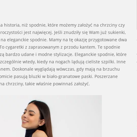
a historia, niż spodnie, które możemy założyć na chrzciny czy
czystości jest najwięcej. Jeśli znudziły się Wam już sukienki,
ie na eleganckie spodnie. Mamy na tę okazję przygotowane dwa
y. To cygaretki z zaprasowanym z przodu kantem. Te spodnie
ą bardzo udane i modne stylizacje. Eleganckie spodnie, które
czególnie wtedy, kiedy na nogach lądują cieliste szpilki. Inne
anem. Doskonale wyglądają wówczas, gdy mają na brzuchu
micie pasują bluzki w biało-granatowe paski. Poszerzane
 na chrzciny, takie właśnie powinnaś założyć.