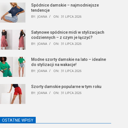
Spódnice damskie – najmodniejsze
tendencje
BY:
JOANA
ON:
31 LIPCA 2026
Satynowe spódnice midi w stylizacjach
codziennych – z czym je łączyć?
BY:
JOANA
ON:
31 LIPCA 2026
Modne szorty damskie na lato – idealne
do stylizacji na wakacje!
BY:
JOANA
ON:
31 LIPCA 2026
Szorty damskie popularne w tym roku
BY:
JOANA
ON:
31 LIPCA 2026
OSTATNIE WPISY