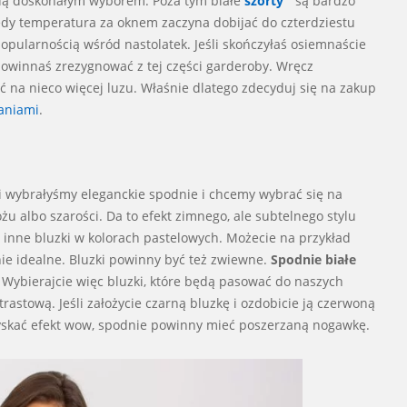
będą doskonałym wyborem. Poza tym białe
szorty
są bardzo
edy temperatura za oknem zaczyna dobijać do czterdziestu
opularnością wśród nastolatek. Jeśli skończyłaś osiemnaście
e powinnaś zrezygnować z tej części garderoby. Wręcz
ć na nieco więcej luzu. Właśnie dlatego zdecyduj się na zakup
aniami
.
śli wybrałyśmy eleganckie spodnie i chcemy wybrać się na
u albo szarości. Da to efekt zimnego, ale subtelnego stylu
 inne bluzki w kolorach pastelowych. Możecie na przykład
ie idealne. Bluzki powinny być też zwiewne.
Spodnie białe
. Wybierajcie więc bluzki, które będą pasować do naszych
ntrastową. Jeśli założycie czarną bluzkę i ozdobicie ją czerwoną
yskać efekt wow, spodnie powinny mieć poszerzaną nogawkę.