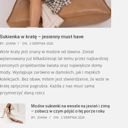
Sukienka w kratę – jesienny must have
BY:
JOANA
ON:
2 SIERPNIA 2026
Wzór kraty jest znany w modzie od dawna. Został
wylansowany już kilkadziesiąt lat temu przez najbardziej
cenionych projektantów świata oraz największe domy
mody. Występuje zarówno w damskich, jak i męskich
kolekcjach. Bez obaw, mitem jest stwierdzenie, że wzór w
kratę optycznie pogrubia. Każda z nas musi sama
przymierzyć daną rzecz
Modne sukienki na wesele na jesień i zimę
– zobacz w czym pójść o tej porze roku
BY:
JOANA
ON:
2 SIERPNIA 2026