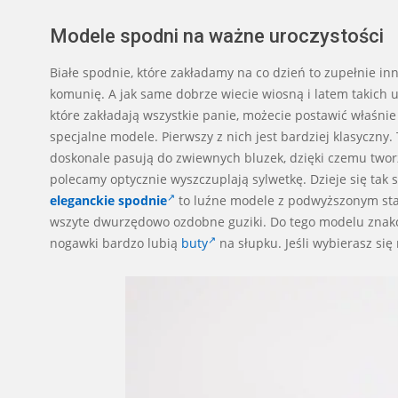
Modele spodni na ważne uroczystości
Białe spodnie, które zakładamy na co dzień to zupełnie inn
komunię. A jak same dobrze wiecie wiosną i latem takich uro
które zakładają wszystkie panie, możecie postawić właśn
specjalne modele. Pierwszy z nich jest bardziej klasyczn
doskonale pasują do zwiewnych bluzek, dzięki czemu tworz
polecamy optycznie wyszczuplają sylwetkę. Dzieje się tak sz
eleganckie spodnie
to luźne modele z podwyższonym st
wszyte dwurzędowo ozdobne guziki. Do tego modelu znako
nogawki bardzo lubią
buty
na słupku. Jeśli wybierasz się