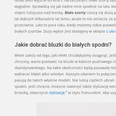
obiad albo wyjście do kina z narzeczonym, białe szorty 
wygodne. Sprawdzą się jak żadne inne spodnie na lato, ki
stopni Celsjusza nad kreską.
Białe szorty
cieszą się dużą p
lat dobrych kilkanaście lat temu, wcale to nie oznacza, ż
przeciwnie. Lato to pora roku, kiedy możemy sobie pozwoli
białych szortów. Duży wybór jest dostępny w sklepie
z ubr
Jakie dobrać bluzki do białych spodni?
Wiele zależy od tego, jaki efekt chciałybyśmy osiągnąć. Je
chrzciny, warto postawić na bluzki w kolorze pudrowego róż
skandynawskiego. Na takie okoliczności będą pasowały też
wybierać błękit albo seledyn. Naszym zdaniem to połączen
pasują do takich właśnie modeli. Nie lubią ciężkich ubrań
spodni. Jeśli chcecie, możecie stworzyć także stylizację ko
broszką, stworzycie
stylizację
w stylu francuskim. Aby uz