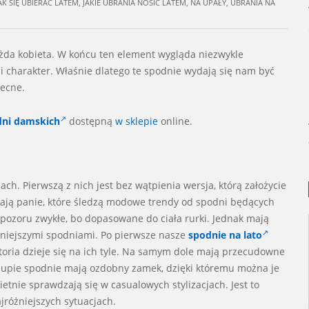
AK SIĘ UBIERAĆ LATEM
,
JAKIE UBRANIA NOSIĆ LATEM
,
NA UPAŁY
,
UBRANIA NA
ażda kobieta. W końcu ten element wygląda niezwykle
i charakter. Właśnie dlatego te spodnie wydają się nam być
becne.
dni damskich
dostępną
w sklepie
online.
. Pierwszą z nich jest bez wątpienia wersja, którą założycie
ytają panie, które śledzą modowe trendy od spodni będących
pozoru zwykłe, bo dopasowane do ciała rurki. Jednak mają
ajniejszymi spodniami. Po pierwsze nasze
spodnie na lato
istoria dzieje się na ich tyle. Na samym dole mają przecudowne
 pupie spodnie mają ozdobny zamek, dzięki któremu można je
tnie sprawdzają się w casualowych stylizacjach. Jest to
jróżniejszych sytuacjach.