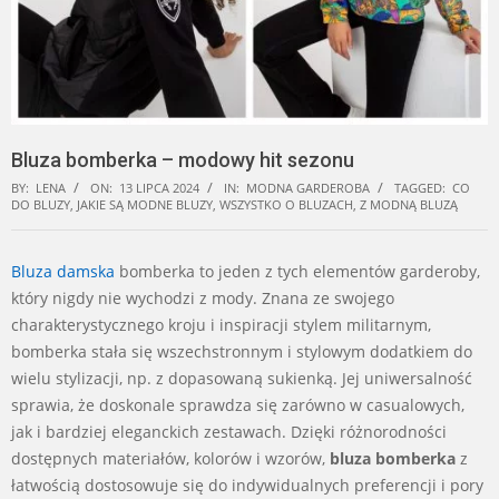
Bluza bomberka – modowy hit sezonu
BY:
LENA
ON:
13 LIPCA 2024
IN:
MODNA GARDEROBA
TAGGED:
CO
DO BLUZY
,
JAKIE SĄ MODNE BLUZY
,
WSZYSTKO O BLUZACH
,
Z MODNĄ BLUZĄ
Bluza damska
bomberka to jeden z tych elementów garderoby,
który nigdy nie wychodzi z mody. Znana ze swojego
charakterystycznego kroju i inspiracji stylem militarnym,
bomberka stała się wszechstronnym i stylowym dodatkiem do
wielu stylizacji, np. z dopasowaną sukienką. Jej uniwersalność
sprawia, że doskonale sprawdza się zarówno w casualowych,
jak i bardziej eleganckich zestawach. Dzięki różnorodności
dostępnych materiałów, kolorów i wzorów,
bluza bomberka
z
łatwością dostosowuje się do indywidualnych preferencji i pory