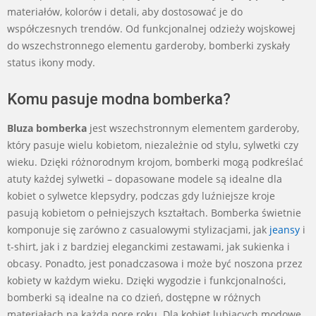
materiałów, kolorów i detali, aby dostosować je do
współczesnych trendów. Od funkcjonalnej odzieży wojskowej
do wszechstronnego elementu garderoby, bomberki zyskały
status ikony mody.
Komu pasuje modna bomberka?
Bluza bomberka
jest wszechstronnym elementem garderoby,
który pasuje wielu kobietom, niezależnie od stylu, sylwetki czy
wieku. Dzięki różnorodnym krojom, bomberki mogą podkreślać
atuty każdej sylwetki – dopasowane modele są idealne dla
kobiet o sylwetce klepsydry, podczas gdy luźniejsze kroje
pasują kobietom o pełniejszych kształtach. Bomberka świetnie
komponuje się zarówno z casualowymi stylizacjami, jak
jeansy
i
t-shirt, jak i z bardziej eleganckimi zestawami, jak sukienka i
obcasy. Ponadto, jest ponadczasowa i może być noszona przez
kobiety w każdym wieku. Dzięki wygodzie i funkcjonalności,
bomberki są idealne na co dzień, dostępne w różnych
materiałach na każdą porę roku. Dla kobiet lubiących modowe