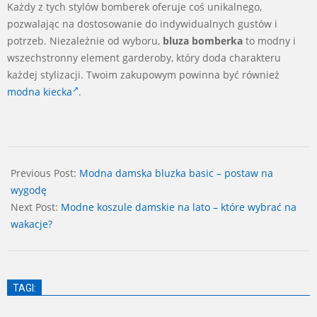
Każdy z tych stylów bomberek oferuje coś unikalnego,
pozwalając na dostosowanie do indywidualnych gustów i
potrzeb. Niezależnie od wyboru,
bluza bomberka
to modny i
wszechstronny element garderoby, który doda charakteru
każdej stylizacji. Twoim zakupowym powinna być również
modna kiecka
.
2024-
07-
Previous Post:
Modna damska bluzka basic – postaw na
13
wygodę
Next Post:
Modne koszule damskie na lato – które wybrać na
wakacje?
TAGI: