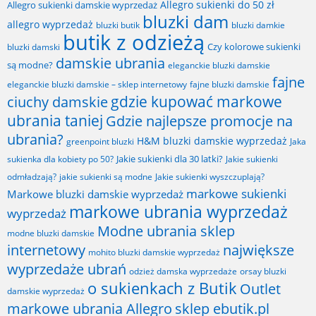
Allegro sukienki do 50 zł
Allegro sukienki damskie wyprzedaż
bluzki dam
allegro wyprzedaż
bluzki butik
bluzki damkie
butik z odzieżą
Czy kolorowe sukienki
bluzki damski
damskie ubrania
są modne?
eleganckie bluzki damskie
fajne
fajne bluzki damskie
eleganckie bluzki damskie – sklep internetowy
gdzie kupować markowe
ciuchy damskie
ubrania taniej
Gdzie najlepsze promocje na
ubrania?
H&M bluzki damskie wyprzedaż
greenpoint bluzki
Jaka
Jakie sukienki dla 30 latki?
sukienka dla kobiety po 50?
Jakie sukienki
odmładzają?
jakie sukienki są modne
Jakie sukienki wyszczuplają?
markowe sukienki
Markowe bluzki damskie wyprzedaż
markowe ubrania wyprzedaż
wyprzedaż
Modne ubrania sklep
modne bluzki damskie
internetowy
największe
mohito bluzki damskie wyprzedaż
wyprzedaże ubrań
odzież damska wyprzedaże
orsay bluzki
o sukienkach z Butik
Outlet
damskie wyprzedaż
markowe ubrania Allegro
sklep ebutik.pl