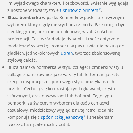
im wyjątkowego charakteru i osobowości. Świetnie wyglądają
z noszone w towarzystwie
t-shirtów z printem
.
Bluza bomberka
w paski: Bomberki w paski są klasycznym
wyborem, który nigdy nie wychodzi z mody. Paski mogą być
cienkie, grube, poziome lub pionowe, w zależności od
preferencji. Taki wzór dodaje dynamiki i może optycznie
modelować sylwetkę. Bomberki w paski świetnie pasują do
gładkich, jednokolorowych
ubrań
, tworząc zbalansowaną i
stylową całość.
Bluza damska bomberka w stylu collage: Bomberki w stylu
collage, znane również jako varsity lub letterman jackets,
czerpią inspirację ze sportowego stylu amerykańskich
uczelni. Cechują się kontrastującymi rękawami, często
skórzanymi, oraz naszywkami lub haftami. Tego typu
bomberki są świetnym wyborem dla osób ceniących
casualowy, młodzieżowy wygląd z nutą retro. Idealnie
komponują się z
spódniczką jeansową
i sneakersami,
tworząc luźny, ale modny outfit.