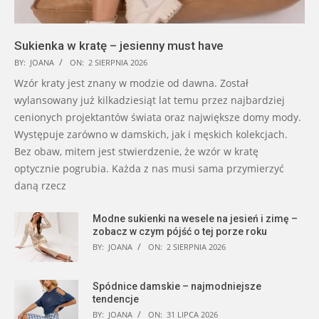
Sukienka w kratę – jesienny must have
BY:
JOANA
ON:
2 SIERPNIA 2026
Wzór kraty jest znany w modzie od dawna. Został
wylansowany już kilkadziesiąt lat temu przez najbardziej
cenionych projektantów świata oraz największe domy mody.
Występuje zarówno w damskich, jak i męskich kolekcjach.
Bez obaw, mitem jest stwierdzenie, że wzór w kratę
optycznie pogrubia. Każda z nas musi sama przymierzyć
daną rzecz
Modne sukienki na wesele na jesień i zimę –
zobacz w czym pójść o tej porze roku
BY:
JOANA
ON:
2 SIERPNIA 2026
Spódnice damskie – najmodniejsze
tendencje
BY:
JOANA
ON:
31 LIPCA 2026