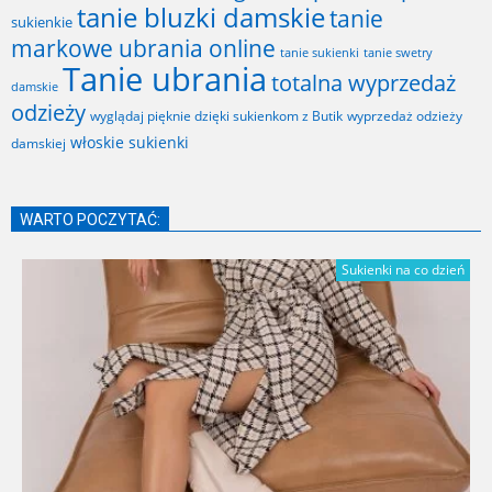
tanie bluzki damskie
tanie
sukienkie
markowe ubrania online
tanie sukienki
tanie swetry
Tanie ubrania
totalna wyprzedaż
damskie
odzieży
wyglądaj pięknie dzięki sukienkom z Butik
wyprzedaż odzieży
włoskie sukienki
damskiej
WARTO POCZYTAĆ:
Sukienki na co dzień