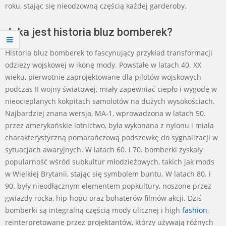
roku, stając się nieodzowną częścią każdej garderoby.
Jaka jest historia bluz bomberek?
Historia bluz bomberek to fascynujący przykład transformacji
odzieży wojskowej w ikonę mody. Powstałe w latach 40. XX
wieku, pierwotnie zaprojektowane dla pilotów wojskowych
podczas II wojny światowej, miały zapewniać ciepło i wygodę w
nieocieplanych kokpitach samolotów na dużych wysokościach.
Najbardziej znana wersja, MA-1, wprowadzona w latach 50.
przez amerykańskie lotnictwo, była wykonana z nylonu i miała
charakterystyczną pomarańczową podszewkę do sygnalizacji w
sytuacjach awaryjnych. W latach 60. i 70. bomberki zyskały
popularność wśród subkultur młodzieżowych, takich jak mods
w Wielkiej Brytanii, stając się symbolem buntu. W latach 80. i
90. były nieodłącznym elementem popkultury, noszone przez
gwiazdy rocka, hip-hopu oraz bohaterów filmów akcji. Dziś
bomberki są integralną częścią mody ulicznej i high
fashion
,
reinterpretowane przez projektantów, którzy używają różnych