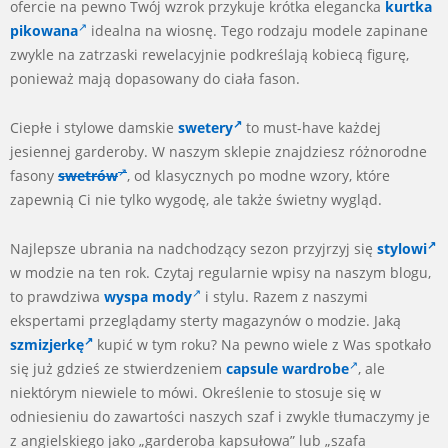
ofercie na pewno Twój wzrok przykuje krótka elegancka
kurtka
pikowana
idealna na wiosnę. Tego rodzaju modele zapinane
zwykle na zatrzaski rewelacyjnie podkreślają kobiecą figurę,
ponieważ mają dopasowany do ciała fason.
Ciepłe i stylowe damskie
swetery
to must-have każdej
jesiennej garderoby. W naszym sklepie znajdziesz różnorodne
fasony
swetrów
, od klasycznych po modne wzory, które
zapewnią Ci nie tylko wygodę, ale także świetny wygląd.
Najlepsze ubrania na nadchodzący sezon przyjrzyj się
stylowi
w modzie na ten rok. Czytaj regularnie wpisy na naszym blogu,
to prawdziwa
wyspa mody
i stylu. Razem z naszymi
ekspertami przeglądamy sterty magazynów o modzie. Jaką
szmizjerkę
kupić w tym roku? Na pewno wiele z Was spotkało
się już gdzieś ze stwierdzeniem
capsule wardrobe
, ale
niektórym niewiele to mówi. Określenie to stosuje się w
odniesieniu do zawartości naszych szaf i zwykle tłumaczymy je
z angielskiego jako „garderoba kapsułowa” lub „szafa