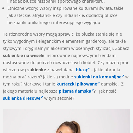
i nadać bluzce hiszpanki sportowego charakteru.
Etniczne wzory: Wzory inspirowane kulturami świata, takie
jak azteckie, afrykańskie czy indiańskie, dodadzą bluzce
hiszpanki unikalnego i interesującego wyglądu.
Te różnorodne wzory mogą sprawić, że bluzka stanie się nie
tylko wygodnym i eleganckim elementem garderoby, ale także
stylowym i oryginalnym akcentem wiosennych stylizacji. Zobacz
sukienkie na wesele
inspirowane najnowszymi trendami
dostosowane do potrzeb nowoczesnych kobiet. Czy można prać
wieczorową
sukienke
z bawełnianą
bluzą
– jakie ubrania
można prać razem? Jakie są modne
sukienki na komunijne
w
tym roku? Markowe i tanie
kurteczki pikowane
damskie. Z
jakiego materiału najlepsza
piżama damska
? Jak nosić
sukienka dresowe
w tym sezonie?