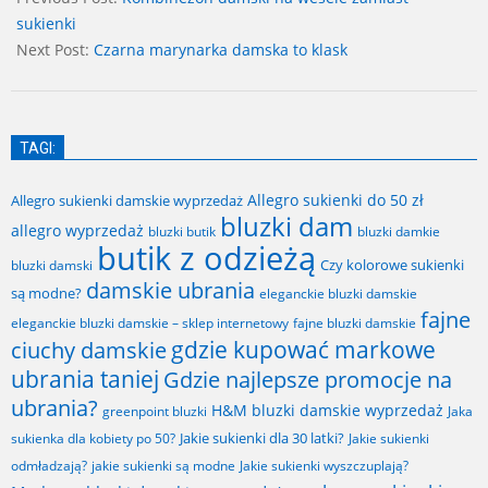
11
sukienki
Next Post:
Czarna marynarka damska to klask
TAGI:
Allegro sukienki do 50 zł
Allegro sukienki damskie wyprzedaż
bluzki dam
allegro wyprzedaż
bluzki butik
bluzki damkie
butik z odzieżą
Czy kolorowe sukienki
bluzki damski
damskie ubrania
są modne?
eleganckie bluzki damskie
fajne
fajne bluzki damskie
eleganckie bluzki damskie – sklep internetowy
gdzie kupować markowe
ciuchy damskie
ubrania taniej
Gdzie najlepsze promocje na
ubrania?
H&M bluzki damskie wyprzedaż
greenpoint bluzki
Jaka
Jakie sukienki dla 30 latki?
sukienka dla kobiety po 50?
Jakie sukienki
odmładzają?
jakie sukienki są modne
Jakie sukienki wyszczuplają?