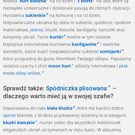
Modna
hurt bielizna
na co dzień i
t shirts
na lato, które są
niezwykle uniwersalne i doskonale pasują do różnych stylizacji.
Hurtownia
sukienkie
na komunię i na co dzień.
Niepowtarzalne ubrania by olala to sukienki, spódnice, spodnie
materiałowe,
jeansy
, bluzki, koszule, kardigany, narzutki oraz
komplety ubrań. Tanie
kurtki
modne w tym sezonie.
Najlepsza internetowa hurtownia
kardiganów
i swetrów
damskich. Gdzie kupić niepowtarzalne sukienki
szmizjerki
,
które przypadną do gustu klientkom Twojego sklepu. Popularny
ostatnio czarny t shirt
moon hurt
odzieży internetowa i
ptak
moda sklep online.
Sprawdź także:
Spódniczka plisowana
–
dlaczego warto mieć ją w swojej szafie?
Dopasowana do ciała
biała bluzka
, która ma bardzo dobre
opinie
klientek, z drobno prążkowanej dzianiny to w kategorii
bluzki damskie
, numer jeden dla wszystkich miłośniczek
eleganckich ubrań utrzymanych w stylu basic. W aktualnej