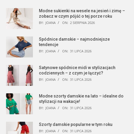
Modne sukienki na wesele na jesień i zimę –
zobacz w czym pójść o tej porze roku
BY:
JOANA
ON:
2 SIERPNIA 2026
Spódnice damskie – najmodniejsze
tendencje
BY:
JOANA
ON:
31 LIPCA 2026
Satynowe spódnice midi w stylizacjach
codziennych – z czym je łączyć?
BY:
JOANA
ON:
31 LIPCA 2026
Modne szorty damskie na lato – idealne do
stylizacji na wakacje!
BY:
JOANA
ON:
31 LIPCA 2026
Szorty damskie popularne w tym roku
BY:
JOANA
ON:
31 LIPCA 2026