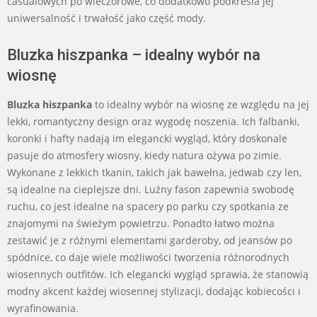
casualowych po wieczorowe, co dodatkowo podkreśla jej
uniwersalność i trwałość jako część mody.
Bluzka hiszpanka – idealny wybór na
wiosnę
Bluzka hiszpanka
to idealny wybór na wiosnę ze względu na jej
lekki, romantyczny design oraz wygodę noszenia. Ich falbanki,
koronki i hafty nadają im elegancki wygląd, który doskonale
pasuje do atmosfery wiosny, kiedy natura ożywa po zimie.
Wykonane z lekkich tkanin, takich jak bawełna, jedwab czy len,
są idealne na cieplejsze dni. Luźny fason zapewnia swobodę
ruchu, co jest idealne na spacery po parku czy spotkania ze
znajomymi na świeżym powietrzu. Ponadto łatwo można
zestawić je z różnymi elementami garderoby, od jeansów po
spódnice, co daje wiele możliwości tworzenia różnorodnych
wiosennych outfitów. Ich elegancki wygląd sprawia, że stanowią
modny akcent każdej wiosennej stylizacji, dodając kobiecości i
wyrafinowania.