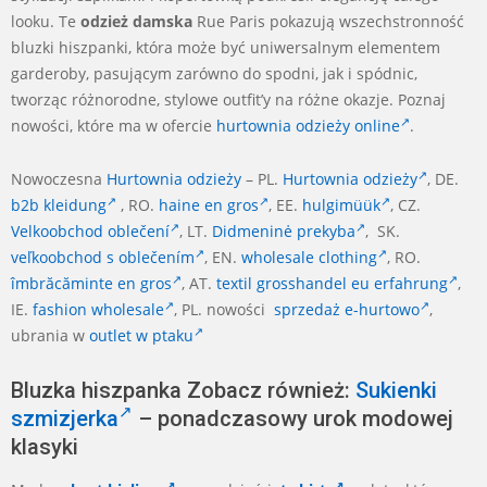
looku. Te
odzież damska
Rue Paris pokazują wszechstronność
bluzki hiszpanki, która może być uniwersalnym elementem
garderoby, pasującym zarówno do spodni, jak i spódnic,
tworząc różnorodne, stylowe outfit’y na różne okazje. Poznaj
nowości, które ma w ofercie
hurtownia odzieży online
.
Nowoczesna
Hurtownia odzieży
– PL.
Hurtownia odzieży
, DE.
b2b kleidung
, RO.
haine en gros
, EE.
hulgimüük
, CZ.
Velkoobchod oblečení
, LT.
Didmeninė prekyba
, SK.
veľkoobchod s oblečením
, EN.
wholesale clothing
, RO.
îmbrăcăminte en gros
, AT.
textil grosshandel eu erfahrung
,
IE.
fashion wholesale
, PL. nowości
sprzedaż e-hurtowo
,
ubrania w
outlet w ptaku
Bluzka hiszpanka Zobacz również:
Sukienki
szmizjerka
– ponadczasowy urok modowej
klasyki