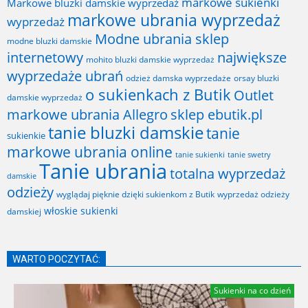
markowe sukienki
Markowe bluzki damskie wyprzedaż
markowe ubrania wyprzedaż
wyprzedaż
Modne ubrania sklep
modne bluzki damskie
internetowy
największe
mohito bluzki damskie wyprzedaż
wyprzedaże ubrań
odzież damska wyprzedaże
orsay bluzki
o sukienkach z Butik
Outlet
damskie wyprzedaż
markowe ubrania Allegro
sklep ebutik.pl
tanie bluzki damskie
tanie
sukienkie
markowe ubrania online
tanie sukienki
tanie swetry
Tanie ubrania
totalna wyprzedaż
damskie
odzieży
wyglądaj pięknie dzięki sukienkom z Butik
wyprzedaż odzieży
włoskie sukienki
damskiej
WARTO POCZYTAĆ:
Sukienki na co dzień