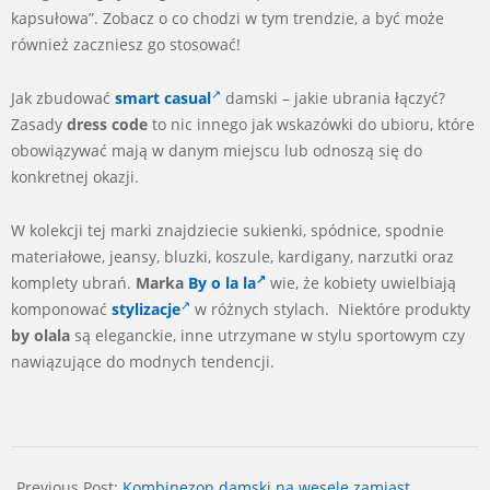
kapsułowa”. Zobacz o co chodzi w tym trendzie, a być może
również zaczniesz go stosować!
Jak zbudować
smart casual
damski – jakie ubrania łączyć?
Zasady
dress code
to nic innego jak wskazówki do ubioru, które
obowiązywać mają w danym miejscu lub odnoszą się do
konkretnej okazji.
W kolekcji tej marki znajdziecie sukienki, spódnice, spodnie
materiałowe, jeansy, bluzki, koszule, kardigany, narzutki oraz
komplety ubrań.
Marka
By o la la
wie, że kobiety uwielbiają
komponować
stylizacje
w różnych stylach. Niektóre produkty
by olala
są eleganckie, inne utrzymane w stylu sportowym czy
nawiązujące do modnych tendencji.
2024-
03-
Previous Post:
Kombinezon damski na wesele zamiast