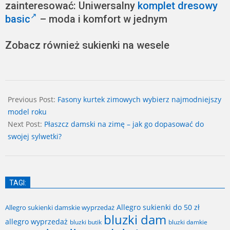
zainteresować: Uniwersalny
komplet dresowy
basic
– moda i komfort w jednym
Zobacz również sukienki na wesele
2025-
12-
Previous Post:
Fasony kurtek zimowych wybierz najmodniejszy
09
model roku
Next Post:
Płaszcz damski na zimę – jak go dopasować do
swojej sylwetki?
TAGI:
Allegro sukienki do 50 zł
Allegro sukienki damskie wyprzedaż
bluzki dam
allegro wyprzedaż
bluzki butik
bluzki damkie