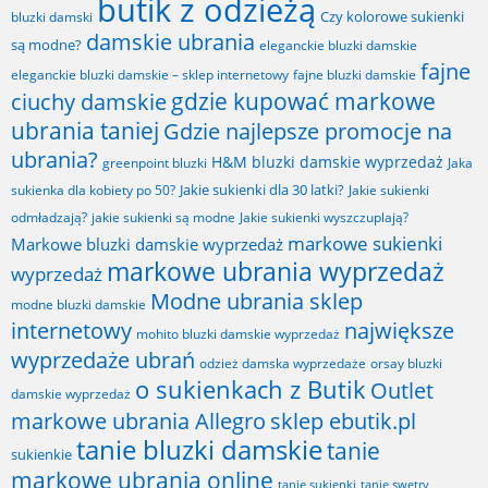
butik z odzieżą
Czy kolorowe sukienki
bluzki damski
damskie ubrania
są modne?
eleganckie bluzki damskie
fajne
fajne bluzki damskie
eleganckie bluzki damskie – sklep internetowy
gdzie kupować markowe
ciuchy damskie
ubrania taniej
Gdzie najlepsze promocje na
ubrania?
H&M bluzki damskie wyprzedaż
greenpoint bluzki
Jaka
Jakie sukienki dla 30 latki?
sukienka dla kobiety po 50?
Jakie sukienki
odmładzają?
jakie sukienki są modne
Jakie sukienki wyszczuplają?
markowe sukienki
Markowe bluzki damskie wyprzedaż
markowe ubrania wyprzedaż
wyprzedaż
Modne ubrania sklep
modne bluzki damskie
internetowy
największe
mohito bluzki damskie wyprzedaż
wyprzedaże ubrań
odzież damska wyprzedaże
orsay bluzki
o sukienkach z Butik
Outlet
damskie wyprzedaż
markowe ubrania Allegro
sklep ebutik.pl
tanie bluzki damskie
tanie
sukienkie
markowe ubrania online
tanie sukienki
tanie swetry