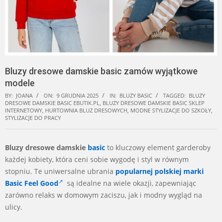
Bluzy dresowe damskie basic zamów wyjątkowe
modele
BY:
JOANA
ON:
9 GRUDNIA 2025
IN:
BLUZY BASIC
TAGGED:
BLUZY
DRESOWE DAMSKIE BASIC EBUTIK.PL
,
BLUZY DRESOWE DAMSKIE BASIC SKLEP
INTERNETOWY
,
HURTOWNIA BLUZ DRESOWYCH
,
MODNE STYLIZACJE DO SZKOŁY
,
STYLIZACJE DO PRACY
Bluzy dresowe damskie
basic
to kluczowy element garderoby
każdej kobiety, która ceni sobie wygodę i styl w równym
stopniu. Te uniwersalne ubrania
popularnej polskiej marki
Basic Feel Good
są idealne na wiele okazji, zapewniając
zarówno relaks w domowym zaciszu, jak i modny wygląd na
ulicy.