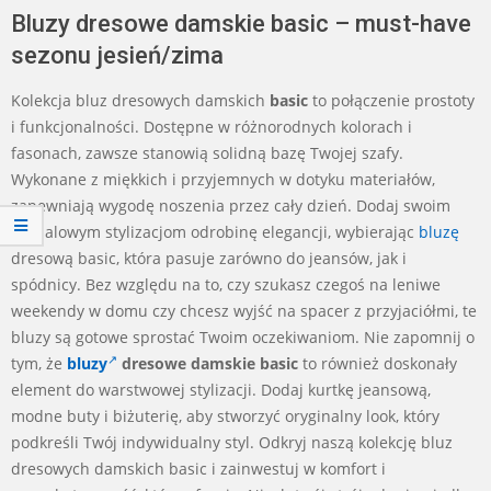
Bluzy dresowe damskie basic – must-have
sezonu jesień/zima
Kolekcja bluz dresowych damskich
basic
to połączenie prostoty
i funkcjonalności. Dostępne w różnorodnych kolorach i
fasonach, zawsze stanowią solidną bazę Twojej szafy.
Wykonane z miękkich i przyjemnych w dotyku materiałów,
zapewniają wygodę noszenia przez cały dzień. Dodaj swoim
casualowym stylizacjom odrobinę elegancji, wybierając
bluzę
dresową basic, która pasuje zarówno do jeansów, jak i
spódnicy. Bez względu na to, czy szukasz czegoś na leniwe
weekendy w domu czy chcesz wyjść na spacer z przyjaciółmi, te
bluzy są gotowe sprostać Twoim oczekiwaniom. Nie zapomnij o
tym, że
bluzy
dresowe damskie basic
to również doskonały
element do warstwowej stylizacji. Dodaj kurtkę jeansową,
modne buty i biżuterię, aby stworzyć oryginalny look, który
podkreśli Twój indywidualny styl. Odkryj naszą kolekcję bluz
dresowych damskich basic i zainwestuj w komfort i