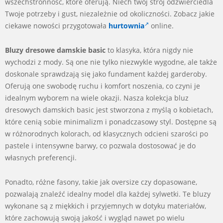
wszechstronność, które oferują. Niech twój strój odzwierciedla
Twoje potrzeby i gust, niezależnie od okoliczności. Zobacz jakie
ciekawe nowości przygotowała
hurtownia
online.
Bluzy dresowe damskie basic
to klasyka, która nigdy nie
wychodzi z mody. Są one nie tylko niezwykle wygodne, ale także
doskonale sprawdzają się jako fundament każdej garderoby.
Oferują one swobodę ruchu i komfort noszenia, co czyni je
idealnym wyborem na wiele okazji. Nasza kolekcja bluz
dresowych damskich basic jest stworzona z myślą o kobietach,
które cenią sobie minimalizm i ponadczasowy styl. Dostępne są
w różnorodnych kolorach, od klasycznych odcieni szarości po
pastele i intensywne barwy, co pozwala dostosować je do
własnych preferencji.
Ponadto, różne fasony, takie jak oversize czy dopasowane,
pozwalają znaleźć idealny model dla każdej sylwetki. Te bluzy
wykonane są z miękkich i przyjemnych w dotyku materiałów,
które zachowują swoją jakość i wygląd nawet po wielu