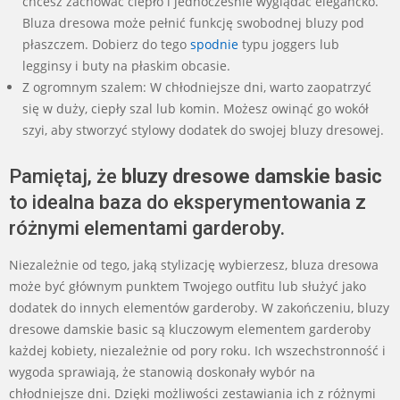
chcesz zachować ciepło i jednocześnie wyglądać elegancko.
Bluza dresowa może pełnić funkcję swobodnej bluzy pod
płaszczem. Dobierz do tego
spodnie
typu joggers lub
legginsy i buty na płaskim obcasie.
Z ogromnym szalem: W chłodniejsze dni, warto zaopatrzyć
się w duży, ciepły szal lub komin. Możesz owinąć go wokół
szyi, aby stworzyć stylowy dodatek do swojej bluzy dresowej.
Pamiętaj, że
bluzy dresowe damskie basic
to idealna baza do eksperymentowania z
różnymi elementami garderoby.
Niezależnie od tego, jaką stylizację wybierzesz, bluza dresowa
może być głównym punktem Twojego outfitu lub służyć jako
dodatek do innych elementów garderoby. W zakończeniu, bluzy
dresowe damskie basic są kluczowym elementem garderoby
każdej kobiety, niezależnie od pory roku. Ich wszechstronność i
wygoda sprawiają, że stanowią doskonały wybór na
chłodniejsze dni. Dzięki możliwości zestawiania ich z różnymi