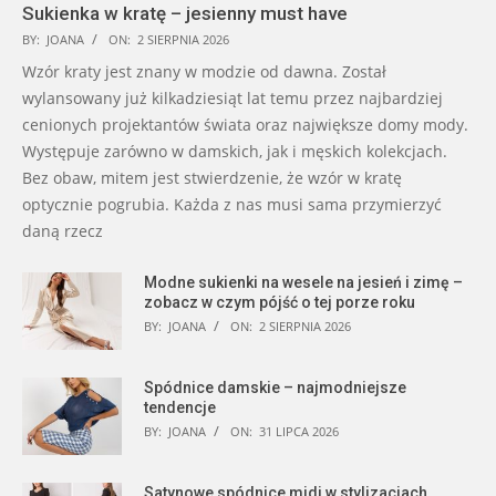
Sukienka w kratę – jesienny must have
BY:
JOANA
ON:
2 SIERPNIA 2026
Wzór kraty jest znany w modzie od dawna. Został
wylansowany już kilkadziesiąt lat temu przez najbardziej
cenionych projektantów świata oraz największe domy mody.
Występuje zarówno w damskich, jak i męskich kolekcjach.
Bez obaw, mitem jest stwierdzenie, że wzór w kratę
optycznie pogrubia. Każda z nas musi sama przymierzyć
daną rzecz
Modne sukienki na wesele na jesień i zimę –
zobacz w czym pójść o tej porze roku
BY:
JOANA
ON:
2 SIERPNIA 2026
Spódnice damskie – najmodniejsze
tendencje
BY:
JOANA
ON:
31 LIPCA 2026
Satynowe spódnice midi w stylizacjach