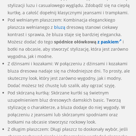
stylizacji luzu i casualowego wyglądu. Zdobądź się na ciepłą
kurtkę, a całość dopełnij klasycznymi jeansami i trampkami.
Pod wełnianym płaszczem: Kombinacja eleganckiego
płaszcza wełnianego z
bluzą
dresową stanowi ciekawy
kontrast i sprawia, że bluza staje się bardziej elegancka.
Możesz dodać do tego
spódnice ołówkową
z paskiem
i
botki na obcasie, aby stworzyć stylizację, która jest zarówno
wygodna, jak i modne.
Z dżinsami i kozakami: W połączeniu z dżinsami i kozakami
bluza dresowa nadaje się na chłodniejsze dni. To prosty, ale
skuteczny look, który jest zarówno wygodny, jak i modny.
Dodać możesz też chustę lub szalik, aby ogrzać szyję.
Pod skórzaną kurtką: Skórzane kurtki są świetnym
uzupełnieniem bluz dresowych damskich basic. Tworzą
stylizację o charakterze, a bluza dodaje do niej wygody. W
połączeniu z jeansami lub skórzanymi spodniami oraz
botkami na obcasie stworzysz rockowy look.
Z długim płaszczem: Długi płaszcz to doskonały wybór, jeśli