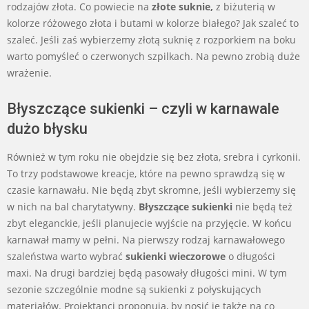
rodzajów złota. Co powiecie na
złote suknie,
z biżuterią w
kolorze różowego złota i butami w kolorze białego? Jak szaleć to
szaleć. Jeśli zaś wybierzemy złotą suknię z rozporkiem na boku
warto pomyśleć o czerwonych szpilkach. Na pewno zrobią duże
wrażenie.
Błyszczące sukienki – czyli w karnawale
dużo błysku
Również w tym roku nie obejdzie się bez złota, srebra i cyrkonii.
To trzy podstawowe kreacje, które na pewno sprawdzą się w
czasie karnawału. Nie będą zbyt skromne, jeśli wybierzemy się
w nich na bal charytatywny.
Błyszczące sukienki
nie będą też
zbyt eleganckie, jeśli planujecie wyjście na przyjęcie. W końcu
karnawał mamy w pełni. Na pierwszy rodzaj karnawałowego
szaleństwa warto wybrać
sukienki wieczorowe
o długości
maxi. Na drugi bardziej będą pasowały długości mini. W tym
sezonie szczególnie modne są sukienki z połyskujących
materiałów. Projektanci proponują, by nosić je także na co