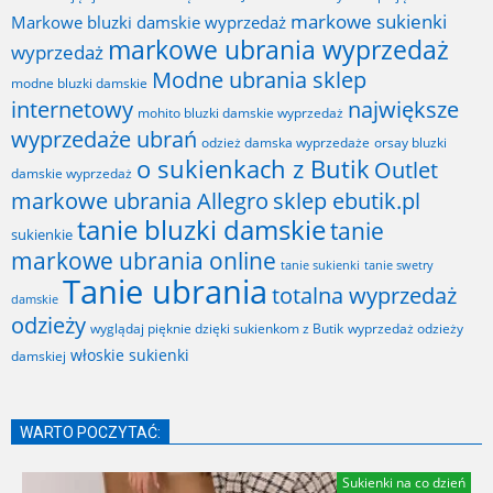
markowe sukienki
Markowe bluzki damskie wyprzedaż
markowe ubrania wyprzedaż
wyprzedaż
Modne ubrania sklep
modne bluzki damskie
internetowy
największe
mohito bluzki damskie wyprzedaż
wyprzedaże ubrań
odzież damska wyprzedaże
orsay bluzki
o sukienkach z Butik
Outlet
damskie wyprzedaż
markowe ubrania Allegro
sklep ebutik.pl
tanie bluzki damskie
tanie
sukienkie
markowe ubrania online
tanie sukienki
tanie swetry
Tanie ubrania
totalna wyprzedaż
damskie
odzieży
wyglądaj pięknie dzięki sukienkom z Butik
wyprzedaż odzieży
włoskie sukienki
damskiej
WARTO POCZYTAĆ:
Sukienki na co dzień