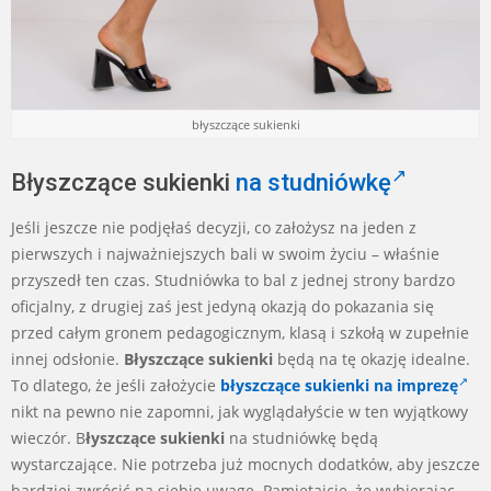
błyszczące sukienki
Błyszczące sukienki
na studniówkę
Jeśli jeszcze nie podjęłaś decyzji, co założysz na jeden z
pierwszych i najważniejszych bali w swoim życiu – właśnie
przyszedł ten czas. Studniówka to bal z jednej strony bardzo
oficjalny, z drugiej zaś jest jedyną okazją do pokazania się
przed całym gronem pedagogicznym, klasą i szkołą w zupełnie
innej odsłonie.
Błyszczące sukienki
będą na tę okazję idealne.
To dlatego, że jeśli założycie
błyszczące sukienki na imprezę
nikt na pewno nie zapomni, jak wyglądałyście w ten wyjątkowy
wieczór. B
łyszczące sukienki
na studniówkę będą
wystarczające. Nie potrzeba już mocnych dodatków, aby jeszcze
bardziej zwrócić na siebie uwagę. Pamiętajcie, że wybierając