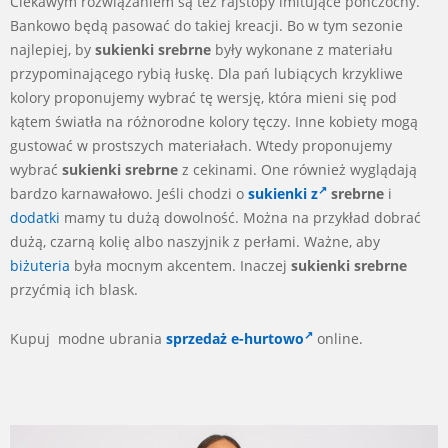
Ciekawym rozwiązaniem są też rajstopy imitujące pończochy.
Bankowo będą pasować do takiej kreacji. Bo w tym sezonie
najlepiej, by
sukienki srebrne
były wykonane z materiału
przypominającego rybią łuskę. Dla pań lubiących krzykliwe
kolory proponujemy wybrać tę wersję, która mieni się pod
kątem światła na różnorodne kolory tęczy. Inne kobiety mogą
gustować w prostszych materiałach. Wtedy proponujemy
wybrać
sukienki srebrne
z cekinami. One również wyglądają
bardzo karnawałowo. Jeśli chodzi o
sukienki z
srebrne
i
dodatki
mamy tu dużą dowolność. Można na przykład dobrać
dużą, czarną kolię albo naszyjnik z perłami. Ważne, aby
biżuteria
była mocnym akcentem. Inaczej
sukienki srebrne
przyćmią ich blask.
Kupuj modne
ubrania
sprzedaż e-hurtowo
online.