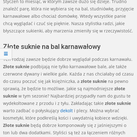
Styczeń to miesiąc, w którym zawsze dużo się dzieje. Trudno
znaleźć parę, która nie wybiera się na bal, studniówkę, przyjęcie
karnawałowe albo chociaż domówkę. Wtedy wszystkie panie
chcą wyglądać i czuć się pięknie. Nasza stylistka radzi, jakie
błyszczące sukienki, aby marzenia zmieniły się w rzeczywistość.
Złote suknie na bal karnawałowy
Ten rodzaj zawsze będzie dobrze wyglądał podczas karnawału.
Złote suknie
podbijają nie tylko karnawałowe bale, ale także
czerwone dywany i wielkie gale. Każda z nas chciałaby od czasu
do czasu poczuć się jak księżniczka, a
złote suknie
na pewno
sprawią, że będzie to możliwe. Jakie są najmodniejsze
złote
suknie
w tym sezonie? Najbardziej przypadły nam do gustu te
wydekoltowane z przodu i z tyłu. Zakładając takie
złote suknie
warto zadbać o połyskujący
dekolt
i plecy. Można wybrać
kosmetyki, które podkreślą kości i uwydatnią kobiece wdzięki.
Złote suknie
będą dobrze komponowały się z jaśniejszymi o
ton lub dwa dodatkami. Styliści są też za łączeniem różnych