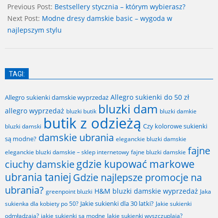
01-
Previous Post:
Bestsellery stycznia – którym wybierasz?
26
Next Post:
Modne dresy damskie basic – wygoda w
najlepszym stylu
TAGI:
Allegro sukienki do 50 zł
Allegro sukienki damskie wyprzedaż
bluzki dam
allegro wyprzedaż
bluzki butik
bluzki damkie
butik z odzieżą
Czy kolorowe sukienki
bluzki damski
damskie ubrania
są modne?
eleganckie bluzki damskie
fajne
fajne bluzki damskie
eleganckie bluzki damskie – sklep internetowy
gdzie kupować markowe
ciuchy damskie
ubrania taniej
Gdzie najlepsze promocje na
ubrania?
H&M bluzki damskie wyprzedaż
greenpoint bluzki
Jaka
Jakie sukienki dla 30 latki?
sukienka dla kobiety po 50?
Jakie sukienki
odmładzają?
jakie sukienki są modne
Jakie sukienki wyszczuplają?