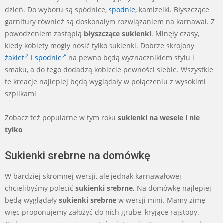
dzień. Do wyboru są spódnice,
spodnie
, kamizelki. Błyszczące
garnitury również są doskonałym rozwiązaniem na karnawał. Z
powodzeniem zastąpią
błyszczące sukienki
. Minęły czasy,
kiedy kobiety mogły nosić tylko sukienki. Dobrze skrojony
żakiet
i
spodnie
na pewno będą wyznacznikiem stylu i
smaku, a do tego dodadzą kobiecie pewności siebie. Wszystkie
te kreacje najlepiej będą wyglądały w połączeniu z wysokimi
szpilkami
Zobacz też p
opularne w tym roku
sukienki na wesele i nie
tylko
Sukienki srebrne na domówkę
W bardziej skromnej wersji, ale jednak karnawałowej
chcielibyśmy polecić
sukienki srebrne.
Na domówkę najlepiej
będą wyglądały
sukienki srebrne
w wersji mini. Mamy zimę
więc proponujemy założyć do nich grube, kryjące rajstopy.