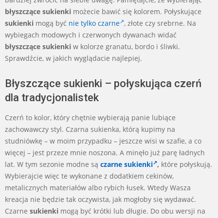
błyszczące sukienki
możecie bawić się kolorem. Połyskujące
sukienki
mogą być
nie tylko czarne
, złote czy srebrne. Na
wybiegach modowych i czerwonych dywanach widać
błyszczące sukienki
w kolorze granatu, bordo i śliwki.
Sprawdźcie, w jakich wyglądacie najlepiej.
Błyszczące sukienki – połyskująca czerń
dla tradycjonalistek
Czerń to kolor, który chętnie wybierają panie lubiące
zachowawczy styl. Czarna sukienka, którą kupimy na
studniówkę – w moim przypadku – jeszcze wisi w szafie, a co
więcej – jest przeze mnie noszona. A minęło już parę ładnych
lat. W tym sezonie modne są
czarne sukienki
,
które połyskują.
Wybierajcie więc te wykonane z dodatkiem cekinów,
metalicznych materiałów albo rybich łusek. Wtedy Wasza
kreacja nie będzie tak oczywista, jak mogłoby się wydawać.
Czarne
sukienki
mogą być krótki lub długie. Do obu wersji na