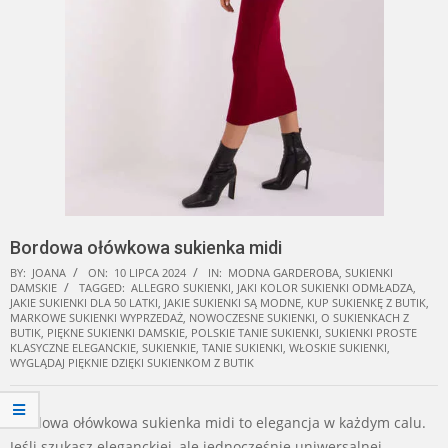
Bordowa ołówkowa sukienka midi
BY:
JOANA
ON:
10 LIPCA 2024
IN:
MODNA GARDEROBA
,
SUKIENKI
DAMSKIE
TAGGED:
ALLEGRO SUKIENKI
,
JAKI KOLOR SUKIENKI ODMŁADZA
,
JAKIE SUKIENKI DLA 50 LATKI
,
JAKIE SUKIENKI SĄ MODNE
,
KUP SUKIENKĘ Z BUTIK
,
MARKOWE SUKIENKI WYPRZEDAŻ
,
NOWOCZESNE SUKIENKI
,
O SUKIENKACH Z
BUTIK
,
PIĘKNE SUKIENKI DAMSKIE
,
POLSKIE TANIE SUKIENKI
,
SUKIENKI PROSTE
KLASYCZNE ELEGANCKIE
,
SUKIENKIE
,
TANIE SUKIENKI
,
WŁOSKIE SUKIENKI
,
WYGLĄDAJ PIĘKNIE DZIĘKI SUKIENKOM Z BUTIK
Bordowa ołówkowa sukienka midi to elegancja w każdym calu.
Jeśli szukasz eleganckiej, ale jednocześnie uniwersalnej