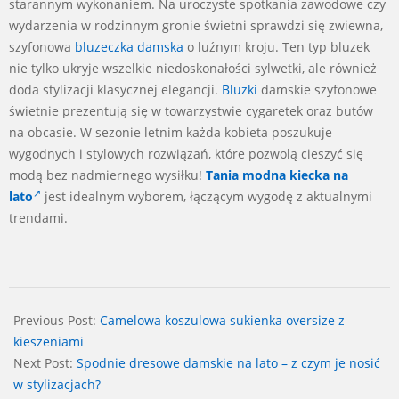
starannym wykonaniem. Na uroczyste spotkania zawodowe czy
wydarzenia w rodzinnym gronie świetni sprawdzi się zwiewna,
szyfonowa
bluzeczka damska
o luźnym kroju. Ten typ bluzek
nie tylko ukryje wszelkie niedoskonałości sylwetki, ale również
doda stylizacji klasycznej elegancji.
Bluzki
damskie szyfonowe
świetnie prezentują się w towarzystwie cygaretek oraz butów
na obcasie. W sezonie letnim każda kobieta poszukuje
wygodnych i stylowych rozwiązań, które pozwolą cieszyć się
modą bez nadmiernego wysiłku!
Tania modna kiecka na
lato
jest idealnym wyborem, łączącym wygodę z aktualnymi
trendami.
2024-
07-
Previous Post:
Camelowa koszulowa sukienka oversize z
10
kieszeniami
Next Post:
Spodnie dresowe damskie na lato – z czym je nosić
w stylizacjach?