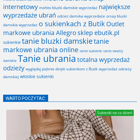
internetowy
największe
mohito bluzki damskie wyprzedaż
wyprzedaże ubrań
odzież damska wyprzedaże
orsay bluzki
o sukienkach z Butik
Outlet
damskie wyprzedaż
markowe ubrania Allegro
sklep ebutik.pl
tanie bluzki damskie
tanie
sukienkie
markowe ubrania online
tanie sukienki
tanie swetry
Tanie ubrania
totalna wyprzedaż
damskie
odzieży
wyglądaj pięknie dzięki sukienkom z Butik
wyprzedaż odzieży
włoskie sukienki
damskiej
WARTO POCZYTAĆ:
Sukienki na co dzień