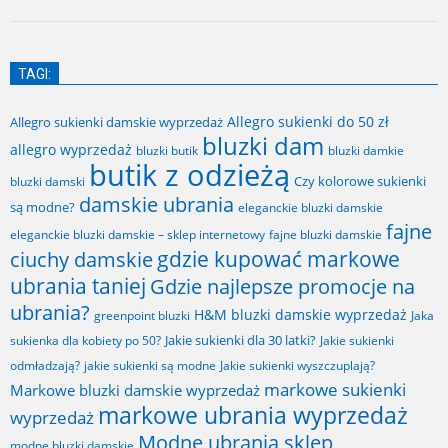
TAGI:
Allegro sukienki do 50 zł
Allegro sukienki damskie wyprzedaż
bluzki dam
allegro wyprzedaż
bluzki butik
bluzki damkie
butik z odzieżą
Czy kolorowe sukienki
bluzki damski
damskie ubrania
są modne?
eleganckie bluzki damskie
fajne
fajne bluzki damskie
eleganckie bluzki damskie – sklep internetowy
gdzie kupować markowe
ciuchy damskie
ubrania taniej
Gdzie najlepsze promocje na
ubrania?
H&M bluzki damskie wyprzedaż
greenpoint bluzki
Jaka
Jakie sukienki dla 30 latki?
sukienka dla kobiety po 50?
Jakie sukienki
odmładzają?
jakie sukienki są modne
Jakie sukienki wyszczuplają?
markowe sukienki
Markowe bluzki damskie wyprzedaż
markowe ubrania wyprzedaż
wyprzedaż
Modne ubrania sklep
modne bluzki damskie