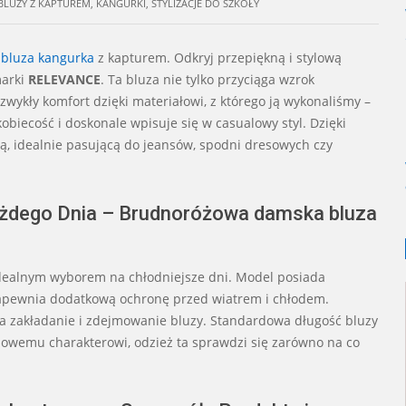
BLUZY Z KAPTUREM
,
KANGURKI
,
STYLIZACJE DO SZKOŁY
bluza kangurka
z kapturem. Odkryj przepiękną i stylową
arki
RELEVANCE
. Ta bluza nie tylko przyciąga wzrok
wykły komfort dzięki materiałowi, z którego ją wykonaliśmy –
obiecość i doskonale wpisuje się w casualowy styl. Dzięki
ą, idealnie pasującą do jeansów, spodni dresowych czy
ażdego Dnia – Brudnoróżowa damska bluza
 idealnym wyborem na chłodniejsze dni. Model posiada
 zapewnia dodatkową ochronę przed wiatrem i chłodem.
ia zakładanie i zdejmowanie bluzy. Standardowa długość bluzy
lowemu charakterowi, odzież ta sprawdzi się zarówno na co