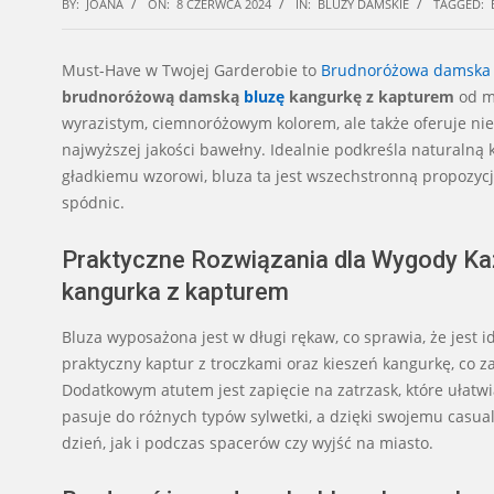
BY:
JOANA
ON:
8 CZERWCA 2024
IN:
BLUZY DAMSKIE
TAGGED:
Must-Have w Twojej Garderobie to
Brudnoróżowa damska 
brudnoróżową damską
bluzę
kangurkę z kapturem
od m
wyrazistym, ciemnoróżowym kolorem, ale także oferuje niez
najwyższej jakości bawełny. Idealnie podkreśla naturalną k
gładkiemu wzorowi, bluza ta jest wszechstronną propozycj
spódnic.
Praktyczne Rozwiązania dla Wygody K
kangurka z kapturem
Bluza wyposażona jest w długi rękaw, co sprawia, że jest
praktyczny kaptur z troczkami oraz kieszeń kangurkę, co
Dodatkowym atutem jest zapięcie na zatrzask, które ułatw
pasuje do różnych typów sylwetki, a dzięki swojemu casua
dzień, jak i podczas spacerów czy wyjść na miasto.