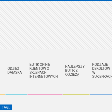
BUTIK OPINIE
RODZAJE
NAJLEPSZY
ODZIEŻ
KLIENTÓW O
DEKOLTÓW
BUTIK Z
DAMSKA
SKLEPACH
W
ODZIEŻĄ
INTERNETOWYCH
SUKIENKAC
TAGI: