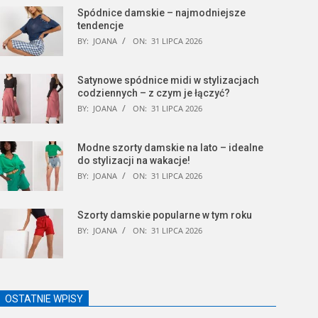
Spódnice damskie – najmodniejsze
tendencje
BY:
JOANA
ON:
31 LIPCA 2026
Satynowe spódnice midi w stylizacjach
codziennych – z czym je łączyć?
BY:
JOANA
ON:
31 LIPCA 2026
Modne szorty damskie na lato – idealne
do stylizacji na wakacje!
BY:
JOANA
ON:
31 LIPCA 2026
Szorty damskie popularne w tym roku
BY:
JOANA
ON:
31 LIPCA 2026
OSTATNIE WPISY