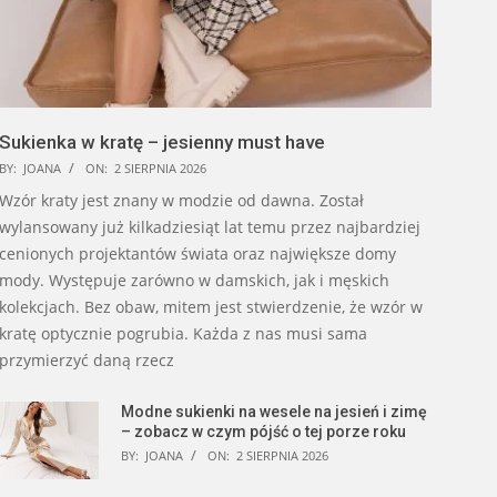
Sukienka w kratę – jesienny must have
BY:
JOANA
ON:
2 SIERPNIA 2026
Wzór kraty jest znany w modzie od dawna. Został
wylansowany już kilkadziesiąt lat temu przez najbardziej
cenionych projektantów świata oraz największe domy
mody. Występuje zarówno w damskich, jak i męskich
kolekcjach. Bez obaw, mitem jest stwierdzenie, że wzór w
kratę optycznie pogrubia. Każda z nas musi sama
przymierzyć daną rzecz
Modne sukienki na wesele na jesień i zimę
– zobacz w czym pójść o tej porze roku
BY:
JOANA
ON:
2 SIERPNIA 2026