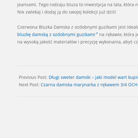
jeansami. Tego rodzaju bluza to inwestycja na lata, która n
Nie zwlekaj i dodaj ją do swojej kolekcji już dziś!
Czerwona Bluzka Damska z ozdobnymi guzikami jest idealn
bluzkę damską z ozdobnymi guzikami
na rękawie, która 
na wysoką jakość materiałów i precyzję wykonania, abyś c
2024-
06-
Previous Post:
Długi sweter damski – jaki model wart kupi
08
Next Post:
Czarna damska marynarka z rękawem 3/4 OCH