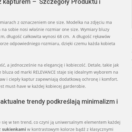
 kapturem – Szczegóły Produktu i
miarach z oznaczeniem one size. Modelka na zdjęciu ma
a na sobie nosi właśnie rozmiar one size. Wymiary bluzy
cm, długość całkowita wynosi 68 cm. A długość rękawów
orze odpowiedniego rozmiaru, dzięki czemu każda kobieta
, a jednocześnie na elegancję i kobiecość. Detale, takie jak
 że bluza od marki RELEVANCE staje się idealnym wyborem na
ękaw i ciepły kaptur zapewniają dodatkową ochronę i komfort.
jest must-have w każdej kobiecej garderobie.
aktualne trendy podkreślają minimalizm i
się w ten trend, co czyni ją uniwersalnym elementem każdej
 z
sukienkami
w kontrastowym kolorze bądź z klasycznymi