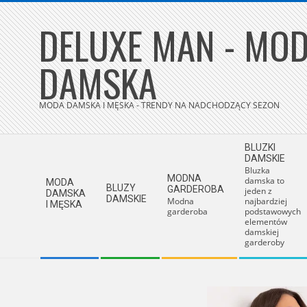
Skip
DELUXE MAN - MOD
to
content
DAMSKA
MODA DAMSKA I MĘSKA - TRENDY NA NADCHODZĄCY SEZON
Secondary
BLUZKI
Navigation
DAMSKIE
Bluzka
Menu
MODNA
damska to
MODA
BLUZY
GARDEROBA
jeden z
DAMSKA
DAMSKIE
Modna
najbardziej
I MĘSKA
garderoba
podstawowych
elementów
damskiej
garderoby