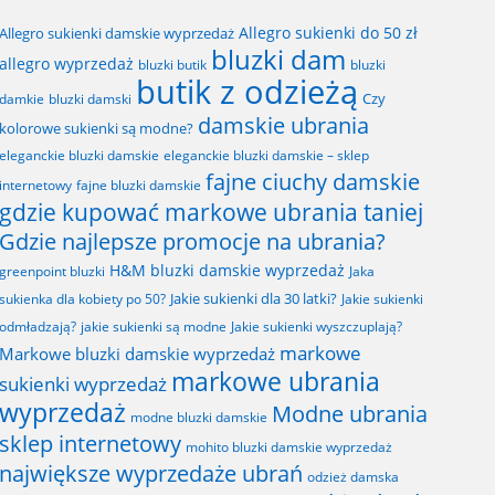
Allegro sukienki do 50 zł
Allegro sukienki damskie wyprzedaż
bluzki dam
allegro wyprzedaż
bluzki butik
bluzki
butik z odzieżą
Czy
bluzki damski
damkie
damskie ubrania
kolorowe sukienki są modne?
eleganckie bluzki damskie
eleganckie bluzki damskie – sklep
fajne ciuchy damskie
fajne bluzki damskie
internetowy
gdzie kupować markowe ubrania taniej
Gdzie najlepsze promocje na ubrania?
H&M bluzki damskie wyprzedaż
greenpoint bluzki
Jaka
Jakie sukienki dla 30 latki?
sukienka dla kobiety po 50?
Jakie sukienki
odmładzają?
jakie sukienki są modne
Jakie sukienki wyszczuplają?
markowe
Markowe bluzki damskie wyprzedaż
markowe ubrania
sukienki wyprzedaż
wyprzedaż
Modne ubrania
modne bluzki damskie
sklep internetowy
mohito bluzki damskie wyprzedaż
największe wyprzedaże ubrań
odzież damska