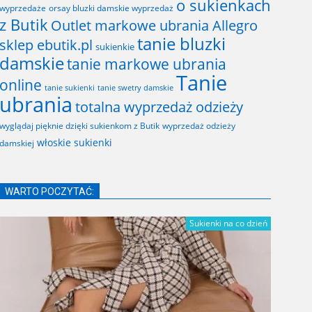
o sukienkach
wyprzedaże
orsay bluzki damskie wyprzedaż
z Butik
Outlet markowe ubrania Allegro
tanie bluzki
sklep ebutik.pl
sukienkie
damskie
tanie markowe ubrania
Tanie
online
tanie sukienki
tanie swetry damskie
ubrania
totalna wyprzedaż odzieży
wyglądaj pięknie dzięki sukienkom z Butik
wyprzedaż odzieży
włoskie sukienki
damskiej
WARTO POCZYTAĆ:
Sukienki na co dzień