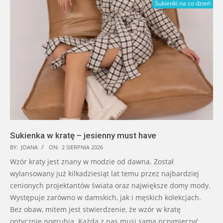
Sukienki na co dzień
Sukienka w kratę – jesienny must have
BY:
JOANA
ON:
2 SIERPNIA 2026
Wzór kraty jest znany w modzie od dawna. Został
wylansowany już kilkadziesiąt lat temu przez najbardziej
cenionych projektantów świata oraz największe domy mody.
Występuje zarówno w damskich, jak i męskich kolekcjach.
Bez obaw, mitem jest stwierdzenie, że wzór w kratę
optycznie pogrubia. Każda z nas musi sama przymierzyć