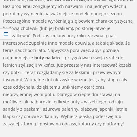
Bez problemu żonglujemy ich nazwami i na jednym wdechu
potrafimy wymienić najważniejsze modele danego sezonu.
Poszczególne modele wyróżniają się bowiem charakterystyczną
budową cholewki (lub jej brakiem), po której łatwo je
sklasyfikować. Podczas zmiany pory roku zaczynają nas
interesować zupełnie inne modele obuwia, a tak się składa, że
teraz nadchodzi lato. Najwyższa pora więc, abyś poznała
najmodniejsze
buty na lato
i przygotowała swoją szafę do
letnich stylizacji! W końcu już przestały nas interesować kozaki
czy botki – teraz rozglądamy się za lekkimi i przewiewnymi
fasonami. W upalne dni niezwykle ważne jest, aby stopa cały
czas oddychała, dzięki temu unikniemy otarć oraz
nieprzyjemnej woni potu. Dlatego w ciepłe dni stawiaj na
możliwie jak najbardziej odkryte buty – wszelkiego rodzaju
sandały z paskami, ażurowe baleriny, plażowe japonki, letnie
klapki czy obuwie z tkaniny. Wybierz płaską podeszwę lub
zaszalej z formą i postaw na obcasy, koturny czy platformy!