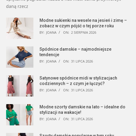
daną rzecz
Modne sukienki na wesele na jesień i zimę –
zobacz w czym pójść o tej porze roku
BY:
JOANA
ON:
2 SIERPNIA 2026
Spódnice damskie – najmodniejsze
tendencje
BY:
JOANA
ON:
31 LIPCA 2026
Satynowe spódnice midi w stylizacjach
codziennych – z czym je łączyć?
BY:
JOANA
ON:
31 LIPCA 2026
Modne szorty damskie na lato – idealne do
stylizacji na wakacje!
BY:
JOANA
ON:
31 LIPCA 2026
Szorty damskie popularne w tym roku