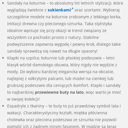
Sandały na koturnie – to absolutny hit letnich stylizacji, które
wyglądają świetnie z
sukienkami
oraz szortami. Wybieraj
szczególnie modele na koturnie zrobionym z lekkiego korka,
imitacji drewna czy plecionego sznurka. Taka stylistyka
idealnie wpisuje się przy okazji w trend związany ze
wszystkim co pochodzi prosto z natury. Stabilne
podwyższenie zapewnia wygodę i pewny krok, dlatego takie
sandały sprawdzą się nawet na długie spacery!
Klapki na szpilce, koturnie lub płaskiej podeszwie – letni
klasyk wśród damskiego obuwia, który nigdy nie wyjdzie z
mody. Do wyboru bardziej elegancka wersja na obcasie,
najlepiej z odkrytymi palcami, lub model na cienkiej lub
grubszej podeszwie dla ceniących komfort. Klapki i sandały
to najbardziej
przewiewne buty na lato
, więc warto je mieć
w swojej kolekcji!
Espadryle z tkaniny – te buty to już prawdziwy symbol lata i
wakacji. Charakterystyczny kształt, miękka płócienna
cholewka oraz pleciona podeszwa ze sznurka nie pozwoli
pomylić ich z żadnym innym fasonem. W modzie są teraz