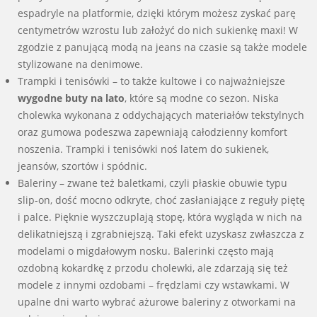
espadryle na platformie, dzięki którym możesz zyskać parę
centymetrów wzrostu lub założyć do nich sukienkę maxi! W
zgodzie z panującą modą na jeans na czasie są także modele
stylizowane na denimowe.
Trampki i tenisówki – to także kultowe i co najważniejsze
wygodne buty na lato
, które są modne co sezon. Niska
cholewka wykonana z oddychających materiałów tekstylnych
oraz gumowa podeszwa zapewniają całodzienny komfort
noszenia. Trampki i tenisówki noś latem do sukienek,
jeansów, szortów i spódnic.
Baleriny – zwane też baletkami, czyli płaskie obuwie typu
slip-on, dość mocno odkryte, choć zasłaniające z reguły piętę
i palce. Pięknie wyszczuplają stopę, która wygląda w nich na
delikatniejszą i zgrabniejszą. Taki efekt uzyskasz zwłaszcza z
modelami o migdałowym nosku. Balerinki często mają
ozdobną kokardkę z przodu cholewki, ale zdarzają się też
modele z innymi ozdobami – frędzlami czy wstawkami. W
upalne dni warto wybrać ażurowe baleriny z otworkami na