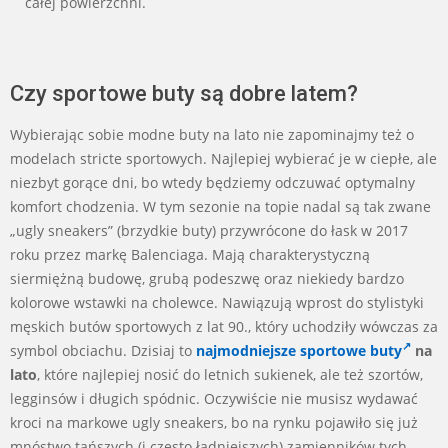
całej powierzchni.
Czy sportowe buty są dobre latem?
Wybierając sobie modne buty na lato nie zapominajmy też o
modelach stricte sportowych. Najlepiej wybierać je w ciepłe, ale
niezbyt gorące dni, bo wtedy będziemy odczuwać optymalny
komfort chodzenia. W tym sezonie na topie nadal są tak zwane
„ugly sneakers” (brzydkie buty) przywrócone do łask w 2017
roku przez markę Balenciaga. Mają charakterystyczną
siermiężną budowę, grubą podeszwę oraz niekiedy bardzo
kolorowe wstawki na cholewce. Nawiązują wprost do stylistyki
męskich butów sportowych z lat 90., który uchodziły wówczas za
symbol obciachu. Dzisiaj to
najmodniejsze sportowe buty
na
lato
, które najlepiej nosić do letnich sukienek, ale też szortów,
legginsów i długich spódnic. Oczywiście nie musisz wydawać
kroci na markowe ugly sneakers, bo na rynku pojawiło się już
mnóstwo tańszych (i często ładniejszych) zamienników tych