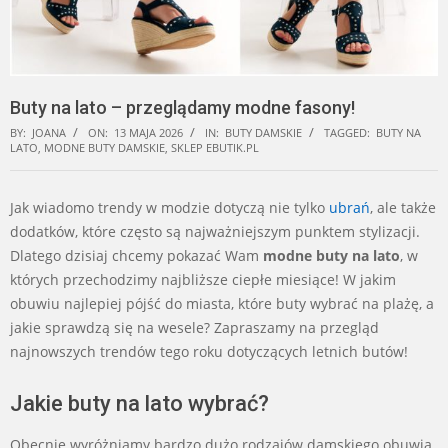
Buty na lato – przeglądamy modne fasony!
BY:
JOANA
ON:
13 MAJA 2026
IN:
BUTY DAMSKIE
TAGGED:
BUTY NA
LATO
,
MODNE BUTY DAMSKIE
,
SKLEP EBUTIK.PL
Jak wiadomo trendy w modzie dotyczą nie tylko
ubrań
, ale także
dodatków, które często są najważniejszym punktem stylizacji.
Dlatego dzisiaj chcemy pokazać Wam
modne buty na lato
, w
których przechodzimy najbliższe ciepłe miesiące! W jakim
obuwiu najlepiej pójść do miasta, które buty wybrać na plażę, a
jakie sprawdzą się na wesele? Zapraszamy na przegląd
najnowszych trendów tego roku dotyczących letnich butów!
Jakie buty na lato wybrać?
Obecnie wyróżniamy bardzo dużo rodzajów damskiego obuwia.