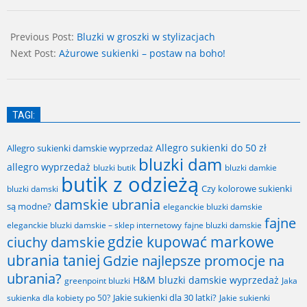
2026-
05-
Previous Post:
Bluzki w groszki w stylizacjach
13
Next Post:
Ażurowe sukienki – postaw na boho!
TAGI:
Allegro sukienki do 50 zł
Allegro sukienki damskie wyprzedaż
bluzki dam
allegro wyprzedaż
bluzki butik
bluzki damkie
butik z odzieżą
Czy kolorowe sukienki
bluzki damski
damskie ubrania
są modne?
eleganckie bluzki damskie
fajne
fajne bluzki damskie
eleganckie bluzki damskie – sklep internetowy
gdzie kupować markowe
ciuchy damskie
ubrania taniej
Gdzie najlepsze promocje na
ubrania?
H&M bluzki damskie wyprzedaż
greenpoint bluzki
Jaka
Jakie sukienki dla 30 latki?
sukienka dla kobiety po 50?
Jakie sukienki