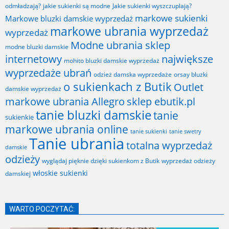
odmładzają?
jakie sukienki są modne
Jakie sukienki wyszczuplają?
markowe sukienki
Markowe bluzki damskie wyprzedaż
markowe ubrania wyprzedaż
wyprzedaż
Modne ubrania sklep
modne bluzki damskie
internetowy
największe
mohito bluzki damskie wyprzedaż
wyprzedaże ubrań
odzież damska wyprzedaże
orsay bluzki
o sukienkach z Butik
Outlet
damskie wyprzedaż
markowe ubrania Allegro
sklep ebutik.pl
tanie bluzki damskie
tanie
sukienkie
markowe ubrania online
tanie sukienki
tanie swetry
Tanie ubrania
totalna wyprzedaż
damskie
odzieży
wyglądaj pięknie dzięki sukienkom z Butik
wyprzedaż odzieży
włoskie sukienki
damskiej
WARTO POCZYTAĆ: