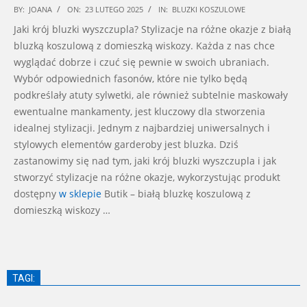
2025-
BY:
JOANA
ON:
23 LUTEGO 2025
IN:
BLUZKI KOSZULOWE
02-
Jaki krój bluzki wyszczupla? Stylizacje na różne okazje z białą
23
bluzką koszulową z domieszką wiskozy. Każda z nas chce
wyglądać dobrze i czuć się pewnie w swoich ubraniach.
Wybór odpowiednich fasonów, które nie tylko będą
podkreślały atuty sylwetki, ale również subtelnie maskowały
ewentualne mankamenty, jest kluczowy dla stworzenia
idealnej stylizacji. Jednym z najbardziej uniwersalnych i
stylowych elementów garderoby jest bluzka. Dziś
zastanowimy się nad tym, jaki krój bluzki wyszczupla i jak
stworzyć stylizacje na różne okazje, wykorzystując produkt
dostępny
w sklepie
Butik – białą bluzkę koszulową z
domieszką wiskozy …
TAGI: