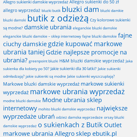
Allegro sukienki do 50 zł
Allegro sukienki damskie wyprzedaż
bluzki dam
allegro wyprzedaż
bluzki butik
bluzki damkie
butik z odzieżą
Czy kolorowe sukienki
bluzki damski
damskie ubrania
są modne?
eleganckie bluzki damskie
fajne
fajne bluzki damskie
eleganckie bluzki damskie – sklep internetowy
gdzie kupować markowe
ciuchy damskie
ubrania taniej
Gdzie najlepsze promocje na
ubrania?
H&M bluzki damskie wyprzedaż
greenpoint bluzki
Jaka
Jakie sukienki dla 30 latki?
sukienka dla kobiety po 50?
Jakie sukienki
odmładzają?
jakie sukienki są modne
Jakie sukienki wyszczuplają?
markowe sukienki
Markowe bluzki damskie wyprzedaż
markowe ubrania wyprzedaż
wyprzedaż
Modne ubrania sklep
modne bluzki damskie
internetowy
największe
mohito bluzki damskie wyprzedaż
wyprzedaże ubrań
odzież damska wyprzedaże
orsay bluzki
o sukienkach z Butik
Outlet
damskie wyprzedaż
markowe ubrania Allegro
sklep ebutik.pl