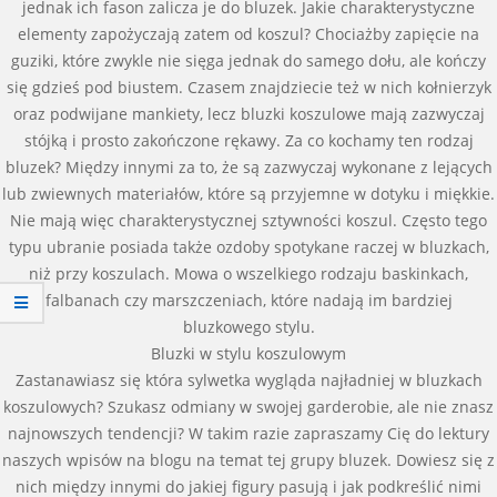
jednak ich fason zalicza je do bluzek. Jakie charakterystyczne
elementy zapożyczają zatem od koszul? Chociażby zapięcie na
guziki, które zwykle nie sięga jednak do samego dołu, ale kończy
się gdzieś pod biustem. Czasem znajdziecie też w nich kołnierzyk
oraz podwijane mankiety, lecz bluzki koszulowe mają zazwyczaj
stójką i prosto zakończone rękawy. Za co kochamy ten rodzaj
bluzek? Między innymi za to, że są zazwyczaj wykonane z lejących
lub zwiewnych materiałów, które są przyjemne w dotyku i miękkie.
Nie mają więc charakterystycznej sztywności koszul. Często tego
typu ubranie posiada także ozdoby spotykane raczej w bluzkach,
niż przy koszulach. Mowa o wszelkiego rodzaju baskinkach,
falbanach czy marszczeniach, które nadają im bardziej
bluzkowego stylu.
Bluzki w stylu koszulowym
Zastanawiasz się która sylwetka wygląda najładniej w bluzkach
koszulowych? Szukasz odmiany w swojej garderobie, ale nie znasz
najnowszych tendencji? W takim razie zapraszamy Cię do lektury
naszych wpisów na blogu na temat tej grupy bluzek. Dowiesz się z
nich między innymi do jakiej figury pasują i jak podkreślić nimi