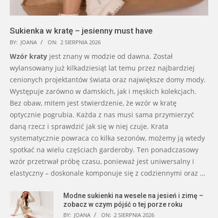
Sukienka w kratę – jesienny must have
BY:
JOANA
ON:
2 SIERPNIA 2026
Wzór kraty
jest znany w modzie od dawna. Został
wylansowany już kilkadziesiąt lat temu przez najbardziej
cenionych projektantów świata oraz największe domy mody.
Występuje zarówno w damskich, jak i męskich kolekcjach.
Bez obaw, mitem jest stwierdzenie, że wzór w kratę
optycznie pogrubia. Każda z nas musi sama przymierzyć
daną rzecz i sprawdzić jak się w niej czuje. Krata
systematycznie powraca co kilka sezonów, możemy ją wtedy
spotkać na wielu częściach garderoby. Ten ponadczasowy
wzór przetrwał próbę czasu, ponieważ jest uniwersalny i
elastyczny – doskonale komponuje się z codziennymi oraz …
Modne sukienki na wesele na jesień i zimę –
zobacz w czym pójść o tej porze roku
BY:
JOANA
ON:
2 SIERPNIA 2026