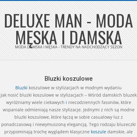
Skip
DELUXE MAN - MODA
to
content
MĘSKA I DAMSKA
MODA DAMSKA I MĘSKA - TRENDY NA NADCHODZĄCY SEZON
Secondary
Navigation
Menu
Bluzki koszulowe
Bluzki
koszulowe w stylizacjach w modnym wydaniu
Jak nosić bluzki koszulowe w stylizacjach – Wśród damskich bluzek
wyróżniamy wiele ciekawych
i
niecodziennych fasonów, które
wspaniale odmieniają nasze stylizacje. Jednymi z nich są modne
bluzki koszulowe, które łączą w sobie casualowy luz z
ponadczasową i niewymuszoną elegancją. Tego rodzaju bluzeczki
przypominają trochę wyglądem klasyczne
koszule
damskie, ale