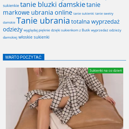
tanie bluzki damskie
tanie
sukienkie
markowe ubrania online
tanie sukienki
tanie swetry
Tanie ubrania
totalna wyprzedaż
damskie
odzieży
wyglądaj pięknie dzięki sukienkom z Butik
wyprzedaż odzieży
włoskie sukienki
damskiej
WARTO POCZYTAĆ:
Sukienki na co dzień