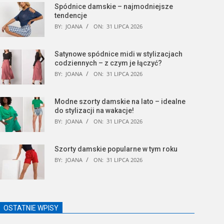
Spódnice damskie – najmodniejsze
tendencje
BY:
JOANA
ON:
31 LIPCA 2026
Satynowe spódnice midi w stylizacjach
codziennych – z czym je łączyć?
BY:
JOANA
ON:
31 LIPCA 2026
Modne szorty damskie na lato – idealne
do stylizacji na wakacje!
BY:
JOANA
ON:
31 LIPCA 2026
Szorty damskie popularne w tym roku
BY:
JOANA
ON:
31 LIPCA 2026
OSTATNIE WPISY