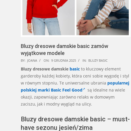
Bluzy dresowe damskie basic zamów
wyjątkowe modele
2025-
BY:
JOANA
ON:
9 GRUDNIA 2025
IN:
BLUZY BASIC
12-
Bluzy dresowe damskie
basic
to kluczowy element
09
garderoby każdej kobiety, która ceni sobie wygodę i styl
w równym stopniu. Te uniwersalne ubrania
popularnej
polskiej marki Basic Feel Good
są idealne na wiele
okazji, zapewniając zarówno relaks w domowym
zaciszu, jak i modny wygląd na ulicy.
Bluzy dresowe damskie basic – must-
have sezonu jesień/zima