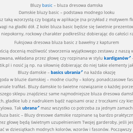
Bluzy
basic
– bluza dresowa damska
Damskie bluzy basic – podstawa modnego looku
z taką wzorzystą czy bogatą w aplikacje (na przykład z motywem flora
wagi na gładki dół. Z kolei bluza basic będzie się świetnie preze
j niepokorny, rockowy charakter podkreślisz dobierając do całości
Fuksjowa dresowa bluza basic z bawełny z kapturem
ewnością docenią możliwość stworzenia wyjątkowego zestawu z nasz
sowana, wkładana przez głowę czy rozpinana w stylu
kardiganów
–
.pl i nosić ją np. na siłownię dobierając do niej takie elementy jak
Bluzy damskie –
basics ubrania
na każda okazję
oda w bluzie damskiej – modne ciuchy – kolory, ponadczasowe fa
aniale trafiłaś. Bluzy damskie to świetne rozwiązanie o każdej po
 naszego sklepu znajdziesz same najmodniejsze bluza dresowa dams
ich, gładkie lub z nadrukiem bądź napisami oraz z troczkami czy k
tylowa. Tak
ubrana
masz wszystko co potrzeba za jednym zamachem
luza basic – Bluzy dresowe damskie rozpinane są bardzo praktycz
ez głowę będą świetnym uzupełnieniem Twojej garderoby, jeśli jes
ć w dziesiątkach modnych kolorów, wzorów i fasonów. Począwszy o