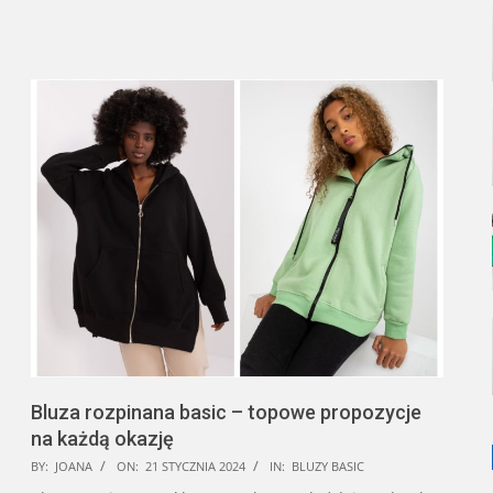
Bluza rozpinana basic – topowe propozycje
na każdą okazję
2024-
BY:
JOANA
ON:
21 STYCZNIA 2024
IN:
BLUZY BASIC
01-