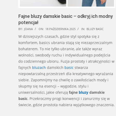
Fajne bluzy damskie basic – odkryj ich modny
potencjał
2025-
BY:
JOANA
ON:
18 PAŹDZIERNIKA 2025
IN:
BLUZY BASIC
10-
W dzisiejszych czasach, gdzie styl spotyka się z
18
komfortem, basics ubrania stają się niezaprzeczalnym
bohaterem. To nie tylko ubranie, ale także wyraz
wolności, swobody ruchu i indywidualnego podejścia
do codziennego ubioru. Fuzja prostoty i atrakcyjności w
fajnych
bluzach
damskich
basic
stwarza
niepowtarzalną przestrzeń dla kreatywnego wyrażania
siebie. Zapomnijmy na chwilę o zawiłościach mody i
skupmy się na esencji – wygodzie, stylu i
uniwersalności, jakie oferują
fajne
bluzy
damskie
basic
. Przekroczmy progi konwencji i zanurzmy się w
świecie, gdzie prostota nabiera wyjątkowego znaczenia.