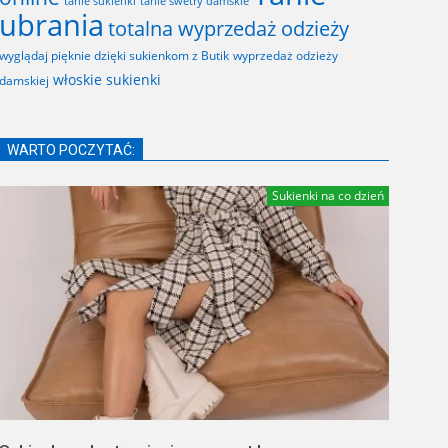
tanie sukienki
tanie swetry damskie
ubrania
totalna wyprzedaż odzieży
wyglądaj pięknie dzięki sukienkom z Butik
wyprzedaż odzieży
włoskie sukienki
damskiej
WARTO POCZYTAĆ:
Sukienki na co dzień