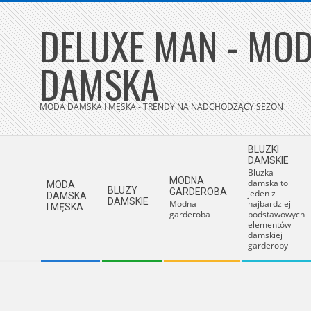
Skip
DELUXE MAN - MOD
to
content
DAMSKA
MODA DAMSKA I MĘSKA - TRENDY NA NADCHODZĄCY SEZON
Secondary
BLUZKI
Navigation
DAMSKIE
Bluzka
Menu
MODNA
damska to
MODA
BLUZY
GARDEROBA
jeden z
DAMSKA
DAMSKIE
Modna
najbardziej
I MĘSKA
garderoba
podstawowych
elementów
damskiej
garderoby