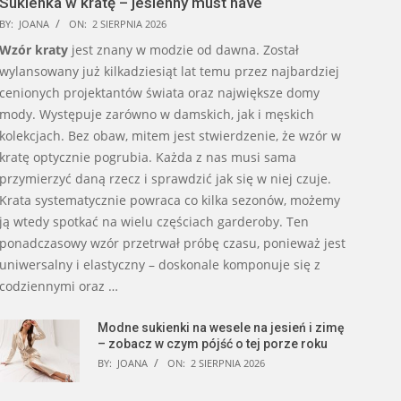
Sukienka w kratę – jesienny must have
BY:
JOANA
ON:
2 SIERPNIA 2026
Wzór kraty
jest znany w modzie od dawna. Został
wylansowany już kilkadziesiąt lat temu przez najbardziej
cenionych projektantów świata oraz największe domy
mody. Występuje zarówno w damskich, jak i męskich
kolekcjach. Bez obaw, mitem jest stwierdzenie, że wzór w
kratę optycznie pogrubia. Każda z nas musi sama
przymierzyć daną rzecz i sprawdzić jak się w niej czuje.
Krata systematycznie powraca co kilka sezonów, możemy
ją wtedy spotkać na wielu częściach garderoby. Ten
ponadczasowy wzór przetrwał próbę czasu, ponieważ jest
uniwersalny i elastyczny – doskonale komponuje się z
codziennymi oraz …
Modne sukienki na wesele na jesień i zimę
– zobacz w czym pójść o tej porze roku
BY:
JOANA
ON:
2 SIERPNIA 2026