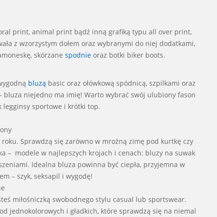
l print, animal print bądź inną grafiką typu all over print,
ntowała z wzorzystym dołem oraz wybranymi do niej dodatkami,
 ramoneskę, skórzane
spodnie
oraz botki biker boots.
ą wygodną
bluzą
basic oraz ołówkową spódnicą, szpilkami oraz
 bluza niejedno ma imię! Warto wybrać swój ulubiony fason
 legginsy sportowe i krótki top.
sony
rze roku. Sprawdzą się zarówno w mroźną zimę pod kurtkę czy
ka – modele w najlepszych krojach i cenach: bluzy na suwak
ieszeniami. Idealna bluza powinna być ciepła, przyjemna w
 – szyk, seksapil i wygodę!
ne
teś miłośniczką swobodnego stylu casual lub sportswear.
d jednokolorowych i gładkich, które sprawdzą się na niemal