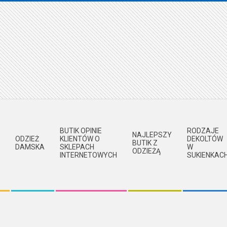
BUTIK OPINIE
RODZAJE
NAJLEPSZY
ODZIEŻ
KLIENTÓW O
DEKOLTÓW
BUTIK Z
DAMSKA
SKLEPACH
W
ODZIEŻĄ
INTERNETOWYCH
SUKIENKAC