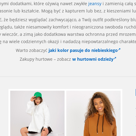
lnymi dodatkami, które ożywią nawet zwykłe
jeansy
i zamienią całą s
sonie lub kształcie. Mogą być z kapturem lub bez, z kieszeniami 
ć, że będziesz wyglądać zachwycająco, a Twój outfit podkreślony b
wyglądu, także niesamowity komfort i nieograniczona swoboda ruchó
dny wieczór, a zimą jako dodatkowa warstwa ochronna przed mroze
 na wiele codziennych okazji i nadadzą niepowtarzalnego charakt
Warto zobaczyć
jaki kolor pasuje do niebieskiego
Zakupy hurtowe – zobacz
w hurtowni odzieży