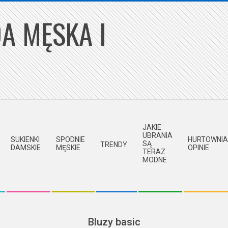
A MĘSKA I
JAKIE
UBRANIA
SUKIENKI
SPODNIE
HURTOWNIA
SĄ
TRENDY
DAMSKIE
MĘSKIE
OPINIE
TERAZ
MODNE
Bluzy basic