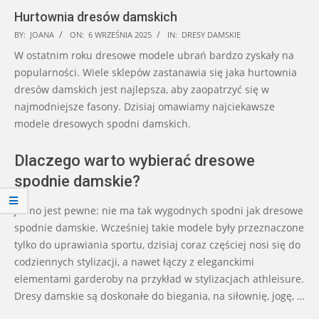
Hurtownia dresów damskich
2025-
BY:
JOANA
ON:
6 WRZEŚNIA 2025
IN:
DRESY DAMSKIE
09-
W ostatnim roku dresowe modele ubrań bardzo zyskały na
06
popularności. Wiele sklepów zastanawia się jaka hurtownia
dresów damskich jest najlepsza, aby zaopatrzyć się w
najmodniejsze fasony. Dzisiaj omawiamy najciekawsze
modele dresowych spodni damskich.
Dlaczego warto wybierać dresowe
spodnie damskie?
Jedno jest pewne: nie ma tak wygodnych spodni jak dresowe
spodnie damskie. Wcześniej takie modele były przeznaczone
tylko do uprawiania sportu, dzisiaj coraz częściej nosi się do
codziennych stylizacji, a nawet łączy z eleganckimi
elementami garderoby na przykład w stylizacjach athleisure.
Dresy damskie są doskonałe do biegania, na siłownię, jogę, …