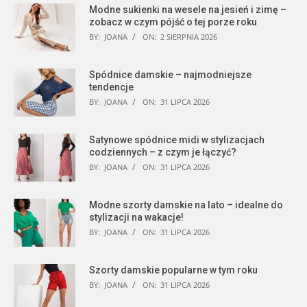
Modne sukienki na wesele na jesień i zimę –
zobacz w czym pójść o tej porze roku
BY:
JOANA
ON:
2 SIERPNIA 2026
Spódnice damskie – najmodniejsze
tendencje
BY:
JOANA
ON:
31 LIPCA 2026
Satynowe spódnice midi w stylizacjach
codziennych – z czym je łączyć?
BY:
JOANA
ON:
31 LIPCA 2026
Modne szorty damskie na lato – idealne do
stylizacji na wakacje!
BY:
JOANA
ON:
31 LIPCA 2026
Szorty damskie popularne w tym roku
BY:
JOANA
ON:
31 LIPCA 2026