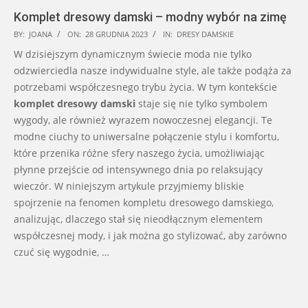
Komplet dresowy damski – modny wybór na zimę
2023-
BY:
JOANA
ON:
28 GRUDNIA 2023
IN:
DRESY DAMSKIE
12-
W dzisiejszym dynamicznym świecie moda nie tylko
28
odzwierciedla nasze indywidualne style, ale także podąża za
potrzebami współczesnego trybu życia. W tym kontekście
komplet dresowy damski
staje się nie tylko symbolem
wygody, ale również wyrazem nowoczesnej elegancji. Te
modne ciuchy to uniwersalne połączenie stylu i komfortu,
które przenika różne sfery naszego życia, umożliwiając
płynne przejście od intensywnego dnia po relaksujący
wieczór. W niniejszym artykule przyjmiemy bliskie
spojrzenie na fenomen kompletu dresowego damskiego,
analizując, dlaczego stał się nieodłącznym elementem
współczesnej mody, i jak można go stylizować, aby zarówno
czuć się wygodnie, …