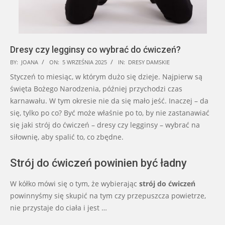
Dresy czy legginsy co wybrać do ćwiczeń?
2025-
BY:
JOANA
ON:
5 WRZEŚNIA 2025
IN:
DRESY DAMSKIE
09-
Styczeń to miesiąc, w którym dużo się dzieje. Najpierw są
05
święta Bożego Narodzenia, później przychodzi czas
karnawału. W tym okresie nie da się mało jeść. Inaczej – da
się, tylko po co? Być może właśnie po to, by nie zastanawiać
się jaki strój do ćwiczeń – dresy czy legginsy – wybrać na
siłownię, aby spalić to, co zbędne.
Strój do ćwiczeń powinien być ładny
W kółko mówi się o tym, że wybierając
strój do ćwiczeń
powinnyśmy się skupić na tym czy przepuszcza powietrze,
nie przystaje do ciała i jest …