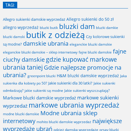
TAGI:
Allegro sukienki do 50 zł
Allegro sukienki damskie wyprzedaż
bluzki dam
allegro wyprzedaż
bluzki butik
bluzki damkie
butik z odzieżą
Czy kolorowe sukienki
bluzki damski
damskie ubrania
są modne?
eleganckie bluzki damskie
fajne
fajne bluzki damskie
eleganckie bluzki damskie – sklep internetowy
gdzie kupować markowe
ciuchy damskie
ubrania taniej
Gdzie najlepsze promocje na
ubrania?
H&M bluzki damskie wyprzedaż
greenpoint bluzki
Jaka
Jakie sukienki dla 30 latki?
sukienka dla kobiety po 50?
Jakie sukienki
odmładzają?
jakie sukienki są modne
Jakie sukienki wyszczuplają?
markowe sukienki
Markowe bluzki damskie wyprzedaż
markowe ubrania wyprzedaż
wyprzedaż
Modne ubrania sklep
modne bluzki damskie
internetowy
największe
mohito bluzki damskie wyprzedaż
wyprzedaże ubrań
odzież damska wyprzedaże
orsay bluzki