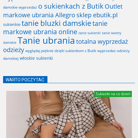
o sukienkach z Butik
Outlet
damskie wyprzedaż
markowe ubrania Allegro
sklep ebutik.pl
tanie bluzki damskie
tanie
sukienkie
markowe ubrania online
tanie sukienki
tanie swetry
Tanie ubrania
totalna wyprzedaż
damskie
odzieży
wyglądaj pięknie dzięki sukienkom z Butik
wyprzedaż odzieży
włoskie sukienki
damskiej
WARTO POCZYTAĆ:
Sukienki na co dzień