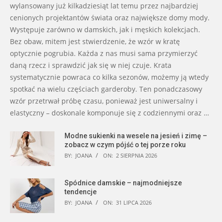
wylansowany już kilkadziesiąt lat temu przez najbardziej
cenionych projektantów świata oraz największe domy mody.
Występuje zarówno w damskich, jak i męskich kolekcjach.
Bez obaw, mitem jest stwierdzenie, że wzór w kratę
optycznie pogrubia. Każda z nas musi sama przymierzyć
daną rzecz i sprawdzić jak się w niej czuje. Krata
systematycznie powraca co kilka sezonów, możemy ją wtedy
spotkać na wielu częściach garderoby. Ten ponadczasowy
wzór przetrwał próbę czasu, ponieważ jest uniwersalny i
elastyczny – doskonale komponuje się z codziennymi oraz …
Modne sukienki na wesele na jesień i zimę –
zobacz w czym pójść o tej porze roku
BY:
JOANA
ON:
2 SIERPNIA 2026
Spódnice damskie – najmodniejsze
tendencje
BY:
JOANA
ON:
31 LIPCA 2026