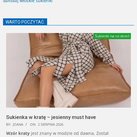
włoskie sukienki
damskiej
WARTO POCZYTAĆ:
Sukienki na co dzień
Sukienka w kratę – jesienny must have
BY:
JOANA
ON:
2 SIERPNIA 2026
Wzór kraty
jest znany w modzie od dawna. Został