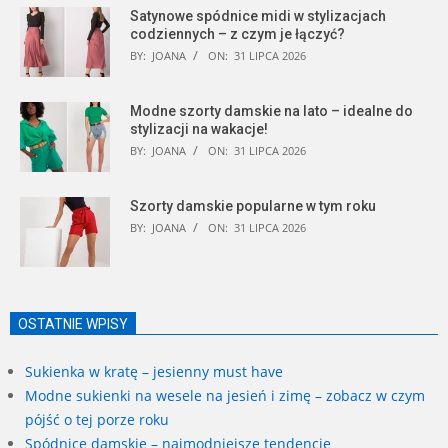
Satynowe spódnice midi w stylizacjach
codziennych – z czym je łączyć?
BY:
JOANA
ON:
31 LIPCA 2026
Modne szorty damskie na lato – idealne do
stylizacji na wakacje!
BY:
JOANA
ON:
31 LIPCA 2026
Szorty damskie popularne w tym roku
BY:
JOANA
ON:
31 LIPCA 2026
OSTATNIE WPISY
Sukienka w kratę – jesienny must have
Modne sukienki na wesele na jesień i zimę – zobacz w czym
pójść o tej porze roku
Spódnice damskie – najmodniejsze tendencje