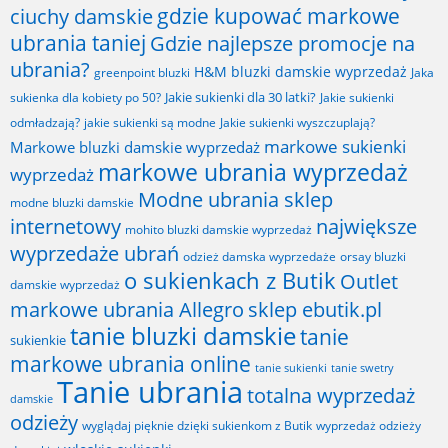
gdzie kupować markowe
ciuchy damskie
ubrania taniej
Gdzie najlepsze promocje na
ubrania?
H&M bluzki damskie wyprzedaż
greenpoint bluzki
Jaka
Jakie sukienki dla 30 latki?
sukienka dla kobiety po 50?
Jakie sukienki
odmładzają?
jakie sukienki są modne
Jakie sukienki wyszczuplają?
markowe sukienki
Markowe bluzki damskie wyprzedaż
markowe ubrania wyprzedaż
wyprzedaż
Modne ubrania sklep
modne bluzki damskie
internetowy
największe
mohito bluzki damskie wyprzedaż
wyprzedaże ubrań
odzież damska wyprzedaże
orsay bluzki
o sukienkach z Butik
Outlet
damskie wyprzedaż
markowe ubrania Allegro
sklep ebutik.pl
tanie bluzki damskie
tanie
sukienkie
markowe ubrania online
tanie sukienki
tanie swetry
Tanie ubrania
totalna wyprzedaż
damskie
odzieży
wyglądaj pięknie dzięki sukienkom z Butik
wyprzedaż odzieży