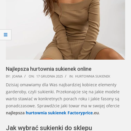
Najlepsza hurtownia sukienek online
2025-
BY:
JOANA
ON:
17 GRUDNIA 2025
IN:
HURTOWNIA SUKIENEK
12-
Dzisiaj omawiamy dla Was najbardziej kobiece elementy
17
garderoby, czyli sukienki. Przekonajcie się na jakie modele
warto stawiać w konkretnych porach roku i jakie fasony są
ponadczasowe. Sprawdźcie jaki towar ma w swojej ofercie
najlepsza
hurtownia sukienek Factoryprice
.eu
.
Jak wybrać sukienki do sklepu