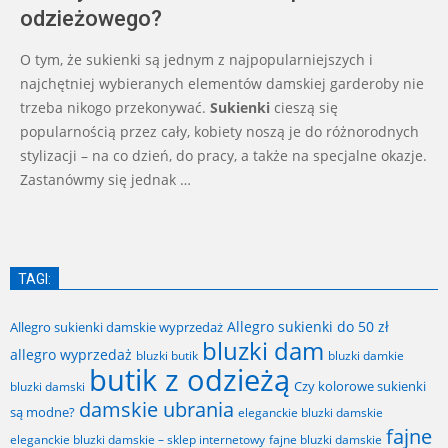
odzieżowego?
O tym, że sukienki są jednym z najpopularniejszych i
najchętniej wybieranych elementów damskiej garderoby nie
trzeba nikogo przekonywać.
Sukienki
cieszą się
popularnością przez cały, kobiety noszą je do różnorodnych
stylizacji – na co dzień, do pracy, a także na specjalne okazje.
Zastanówmy się jednak …
TAGI:
Allegro sukienki do 50 zł
Allegro sukienki damskie wyprzedaż
bluzki dam
allegro wyprzedaż
bluzki butik
bluzki damkie
butik z odzieżą
Czy kolorowe sukienki
bluzki damski
damskie ubrania
są modne?
eleganckie bluzki damskie
fajne
fajne bluzki damskie
eleganckie bluzki damskie – sklep internetowy