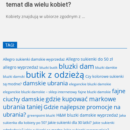
temat dla wielu kobiet?
Kobiety znajdują w ubiorze zgodnym z …
TAGI:
Allegro sukienki do 50 zł
Allegro sukienki damskie wyprzedaż
bluzki dam
allegro wyprzedaż
bluzki butik
bluzki damkie
butik z odzieżą
Czy kolorowe sukienki
bluzki damski
damskie ubrania
są modne?
eleganckie bluzki damskie
fajne
fajne bluzki damskie
eleganckie bluzki damskie – sklep internetowy
gdzie kupować markowe
ciuchy damskie
ubrania taniej
Gdzie najlepsze promocje na
ubrania?
H&M bluzki damskie wyprzedaż
greenpoint bluzki
Jaka
Jakie sukienki dla 30 latki?
sukienka dla kobiety po 50?
Jakie sukienki
odmładzają?
jakie sukienki są modne
Jakie sukienki wyszczuplają?