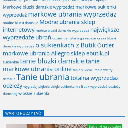
markowe sukienki
Markowe bluzki damskie wyprzedaż
markowe ubrania wyprzedaż
wyprzedaż
Modne ubrania sklep
modne bluzki damskie
internetowy
największe
mohito bluzki damskie wyprzedaż
wyprzedaże ubrań
odzież damska wyprzedaże
orsay bluzki
o sukienkach z Butik
Outlet
damskie wyprzedaż
markowe ubrania Allegro
sklep ebutik.pl
tanie bluzki damskie
tanie
sukienkie
markowe ubrania online
tanie sukienki
tanie swetry
Tanie ubrania
totalna wyprzedaż
damskie
odzieży
wyglądaj pięknie dzięki sukienkom z Butik
wyprzedaż odzieży
włoskie sukienki
damskiej
WARTO POCZYTAĆ:
Sukienki na co dzień