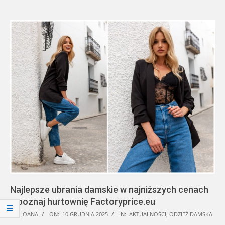
Najlepsze ubrania damskie w najniższych cenach
– poznaj hurtownię Factoryprice.eu
2025-
BY:
JOANA
ON:
10 GRUDNIA 2025
IN:
AKTUALNOŚCI
,
ODZIEŻ DAMSKA