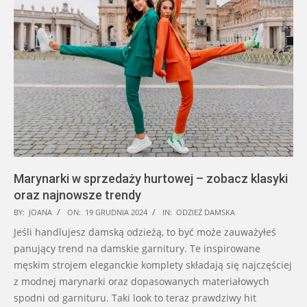
Marynarki w sprzedaży hurtowej – zobacz klasyki
oraz najnowsze trendy
2024-
BY:
JOANA
ON:
19 GRUDNIA 2024
IN:
ODZIEŻ DAMSKA
12-
Jeśli handlujesz damską odzieżą, to być może zauważyłeś
19
panujący trend na damskie garnitury. Te inspirowane
męskim strojem eleganckie komplety składają się najczęściej
z modnej marynarki oraz dopasowanych materiałowych
spodni od garnituru. Taki look to teraz prawdziwy hit