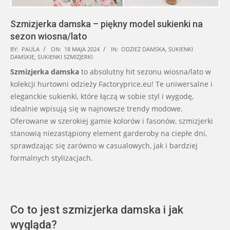
Szmizjerka damska – piękny model sukienki na
sezon wiosna/lato
2024-
BY:
PAULA
ON:
18 MAJA 2024
IN:
ODZIEŻ DAMSKA
,
SUKIENKI
DAMSKIE
,
SUKIENKI SZMIZJERKI
05-
Szmizjerka damska
to absolutny hit sezonu wiosna/lato w
18
kolekcji hurtowni odzieży Factoryprice.eu! Te uniwersalne i
eleganckie sukienki, które łączą w sobie styl i wygodę,
idealnie wpisują się w najnowsze trendy modowe.
Oferowane w szerokiej gamie kolorów i fasonów, szmizjerki
stanowią niezastąpiony element garderoby na ciepłe dni,
sprawdzając się zarówno w casualowych, jak i bardziej
formalnych stylizacjach.
Co to jest szmizjerka damska i jak
wygląda?