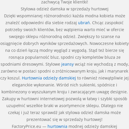
zachwycą Twoje klientki!
Stylowa odzież damska w sprzedaży hurtowej
Dzięki wspomnianej różnorodności każda modna kobieta może
znaleźć odpowiedni dla siebie rodzaj
ubrań
. Chcąc zaspokoić
potrzeby swoich klientów, bez wątpienia warto mieć w ofercie
swojego sklepu różnorodną odzież. Zwiększy to szanse na
osiągnięcie dobrych wyników sprzedażowych. Nowoczesne kobiety
na co dzień łączą modny wygląd z wygodą. Stąd też bierze się
rosnąca popularność bluz, spodni czy kompletów bluza ze
spodniami dresowymi. Stylowe
jeansy
wciąż nie wychodzą z mody,
zarówno w postaci spodni o zróżnicowanym kroju, jak i marynarek
czy koszul.
Hurtownia odzieży damskiej
to również niewątpliwie jej
eleganckie wykonanie. Wśród nich sukienki, spódnice i
kombinezony o wyszukanym kroju i zwracającym uwagę designie.
Zakupy w hurtowni internetowej pozwolą w łatwy i szybki sposób
uzupełnić wszelkie braki w asortymencie sklepu. Dlatego nie
czekaj i już teraz sprawdź jak stylowa odzież damska może
prezentować się w sprzedaży hurtowej!
FactoryPrice.eu —
hurtownia
modnej odzieży damskiej