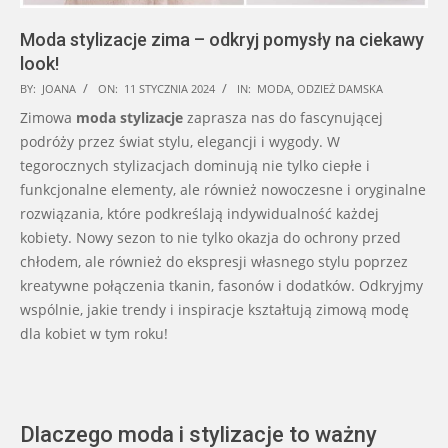
Moda stylizacje zima – odkryj pomysły na ciekawy
look!
2024-
BY:
JOANA
ON:
11 STYCZNIA 2024
IN:
MODA
,
ODZIEŻ DAMSKA
01-
Zimowa
moda stylizacje
zaprasza nas do fascynującej
11
podróży przez świat stylu, elegancji i wygody. W
tegorocznych stylizacjach dominują nie tylko ciepłe i
funkcjonalne elementy, ale również nowoczesne i oryginalne
rozwiązania, które podkreślają indywidualność każdej
kobiety. Nowy sezon to nie tylko okazja do ochrony przed
chłodem, ale również do ekspresji własnego stylu poprzez
kreatywne połączenia tkanin, fasonów i dodatków. Odkryjmy
wspólnie, jakie trendy i inspiracje kształtują zimową modę
dla kobiet w tym roku!
Dlaczego moda i stylizacje to ważny