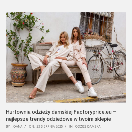
Hurtownia odzieży damskiej Factoryprice.eu –
najlepsze trendy odzieżowe w twoim sklepie
2025-
BY:
JOANA
ON:
23 SIERPNIA 2025
IN:
ODZIEŻ DAMSKA