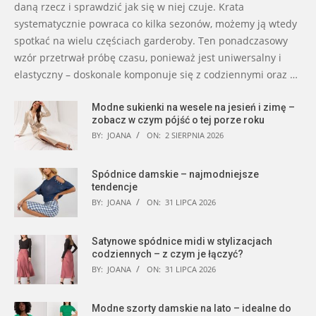
daną rzecz i sprawdzić jak się w niej czuje. Krata
systematycznie powraca co kilka sezonów, możemy ją wtedy
spotkać na wielu częściach garderoby. Ten ponadczasowy
wzór przetrwał próbę czasu, ponieważ jest uniwersalny i
elastyczny – doskonale komponuje się z codziennymi oraz …
Modne sukienki na wesele na jesień i zimę –
zobacz w czym pójść o tej porze roku
BY:
JOANA
ON:
2 SIERPNIA 2026
Spódnice damskie – najmodniejsze
tendencje
BY:
JOANA
ON:
31 LIPCA 2026
Satynowe spódnice midi w stylizacjach
codziennych – z czym je łączyć?
BY:
JOANA
ON:
31 LIPCA 2026
Modne szorty damskie na lato – idealne do