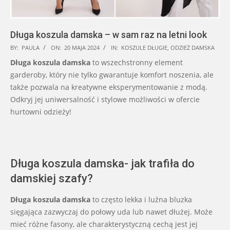
Długa koszula damska – w sam raz na letni look
2024-
BY:
PAULA
ON:
20 MAJA 2024
IN:
KOSZULE DŁUGIE
,
ODZIEŻ DAMSKA
05-
Długa koszula damska
to wszechstronny element
20
garderoby, który nie tylko gwarantuje komfort noszenia, ale
także pozwala na kreatywne eksperymentowanie z modą.
Odkryj jej uniwersalność i stylowe możliwości w ofercie
hurtowni odzieży!
Długa koszula damska- jak trafiła do
damskiej szafy?
Długa koszula damska
to często lekka i luźna bluzka
sięgająca zazwyczaj do połowy uda lub nawet dłużej. Może
mieć różne fasony, ale charakterystyczną cechą jest jej