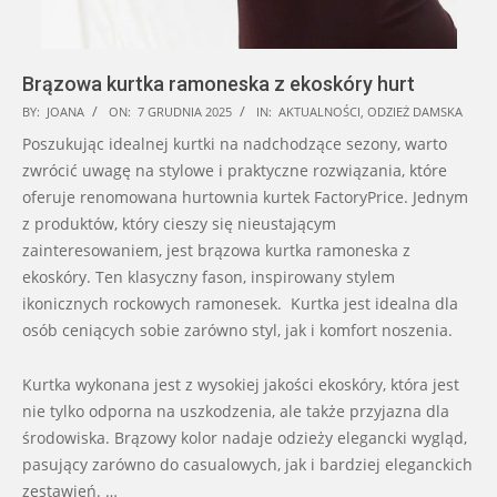
Brązowa kurtka ramoneska z ekoskóry hurt
2025-
BY:
JOANA
ON:
7 GRUDNIA 2025
IN:
AKTUALNOŚCI
,
ODZIEŻ DAMSKA
12-
Poszukując idealnej kurtki na nadchodzące sezony, warto
07
zwrócić uwagę na stylowe i praktyczne rozwiązania, które
oferuje renomowana hurtownia kurtek FactoryPrice. Jednym
z produktów, który cieszy się nieustającym
zainteresowaniem, jest brązowa kurtka ramoneska z
ekoskóry. Ten klasyczny fason, inspirowany stylem
ikonicznych rockowych ramonesek. Kurtka jest idealna dla
osób ceniących sobie zarówno styl, jak i komfort noszenia.
Kurtka wykonana jest z wysokiej jakości ekoskóry, która jest
nie tylko odporna na uszkodzenia, ale także przyjazna dla
środowiska. Brązowy kolor nadaje odzieży elegancki wygląd,
pasujący zarówno do casualowych, jak i bardziej eleganckich
zestawień. …