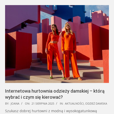
Internetowa hurtownia odzieży damskiej – którą
wybrać i czym się kierować?
2025-
BY:
JOANA
ON:
21 SIERPNIA 2025
IN:
AKTUALNOŚCI
,
ODZIEŻ DAMSKA
08-
Szukasz dobrej hurtowni z modną i wysokogatunkową