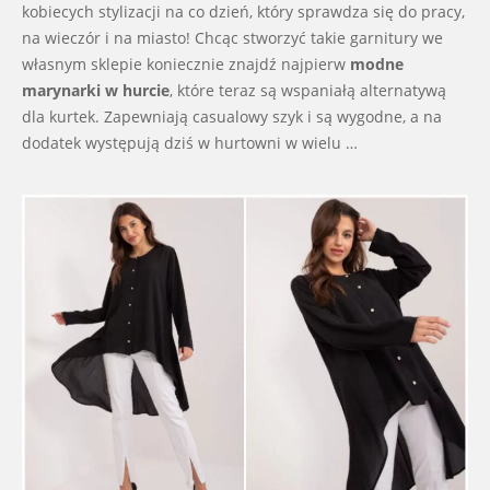
kobiecych stylizacji na co dzień, który sprawdza się do pracy,
na wieczór i na miasto! Chcąc stworzyć takie garnitury we
własnym sklepie koniecznie znajdź najpierw
modne
marynarki w hurcie
, które teraz są wspaniałą alternatywą
dla kurtek. Zapewniają casualowy szyk i są wygodne, a na
dodatek występują dziś w hurtowni w wielu …