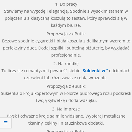
1. Do pracy
Stawiamy na wygodę i elegancję. Spodnie z wysokim stanem w
połączeniu z klasyczną koszulą to zestaw, który sprawdzi się w
każdym biurze.
Propozycja z eButik:
Beżowe spodnie cygaretki i biała koszula z delikatnym wzorem to
perfekcyjny duet. Dodaj szpilki i subtelną biżuterię, by wyglądać
profesjonalnie.
2. Na randkę
Tu liczy się romantyzm i pewność siebie.
Sukienki w
odcieniach
czerwieni lub różu zawsze robią wrażenie.
Propozycja z eButik:
Sukienka o kroju kopertowym w kolorze pudrowego różu podkreśli
Twoją sylwetkę i doda wdzięku.
3. Na imprezę
Błysk i odważne kroje są mile widziane. Wybieraj metaliczne
tkaniny, cekiny i nietuzinkowe dodatki.
Propozycja z eButik: