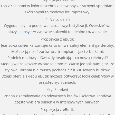
Top z cekinami w kolorze srebra zestawiony z czarnymi spodniami
skórzanymi to modowy hit imprezowy.
4. Na co dzień
Wygoda i styl to podstawa casualowych stylizacji. Oversize’owe
bluzy,
jeansy
czy zwiewne sukienki to idealne rozwiązanie.
Propozycja z eButik:
Jeansowa sukienka szmizjerka to uniwersalny element garderoby.
Możesz ją nosić zarówno z trampkami, jak i z botkami.
Pudelek modowy – Gwiazdy inspirują – co noszą celebryci?
Moda gwiazd zawsze wzbudza emocje. Warto jednak pamiętać, że
stylowe ubrania nie muszą pochodzić z luksusowych butików.
Dzięki ofercie sklepu eButik możesz odtworzyć looki celebrytów w
przystępnych cenach.
Styl Zendayi
Znana z zamiłowania do odważnych krojów i kolorów, Zendaya
często wybiera sukienki w intensywnych barwach.
Propozycja z eButik: