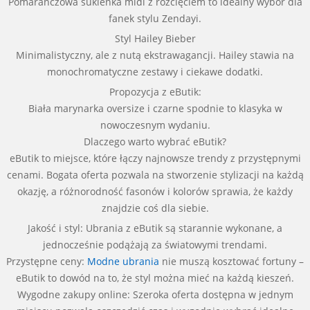
Pomarańczowa sukienka midi z rozcięciem to idealny wybór dla
fanek stylu Zendayi.
Styl Hailey Bieber
Minimalistyczny, ale z nutą ekstrawagancji. Hailey stawia na
monochromatyczne zestawy i ciekawe dodatki.
Propozycja z eButik:
Biała marynarka oversize i czarne spodnie to klasyka w
nowoczesnym wydaniu.
Dlaczego warto wybrać eButik?
eButik to miejsce, które łączy najnowsze trendy z przystępnymi
cenami. Bogata oferta pozwala na stworzenie stylizacji na każdą
okazję, a różnorodność fasonów i kolorów sprawia, że każdy
znajdzie coś dla siebie.
Jakość i styl: Ubrania z eButik są starannie wykonane, a
jednocześnie podążają za światowymi trendami.
Przystępne ceny:
Modne ubrania
nie muszą kosztować fortuny –
eButik to dowód na to, że styl można mieć na każdą kieszeń.
Wygodne zakupy online: Szeroka oferta dostępna w jednym