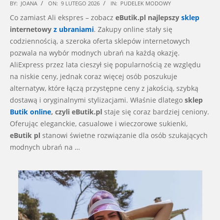
2026-
BY:
JOANA
ON:
9 LUTEGO 2026
IN:
PUDELEK MODOWY
02-
Co zamiast Ali ekspres – zobacz
eButik.pl najlepszy
sklep
09
internetowy
z ubraniami
. Zakupy online stały się
codziennością, a szeroka oferta sklepów internetowych
pozwala na wybór modnych ubrań na każdą okazję.
AliExpress przez lata cieszył się popularnością ze względu
na niskie ceny, jednak coraz więcej osób poszukuje
alternatyw, które łączą przystępne ceny z jakością, szybką
dostawą i oryginalnymi stylizacjami. Właśnie dlatego
sklep
Butik online
, czyli eButik.pl
staje się coraz bardziej ceniony.
Oferując eleganckie, casualowe i wieczorowe sukienki,
eButik pl
stanowi świetne rozwiązanie dla osób szukających
modnych ubrań na …