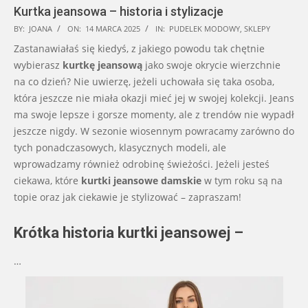
Kurtka jeansowa – historia i stylizacje
2025-
BY:
JOANA
ON:
14 MARCA 2025
IN:
PUDELEK MODOWY
,
SKLEPY
03-
Zastanawiałaś się kiedyś, z jakiego powodu tak chętnie
14
wybierasz
kurtkę jeansową
jako swoje okrycie wierzchnie
na co dzień? Nie uwierzę, jeżeli uchowała się taka osoba,
która jeszcze nie miała okazji mieć jej w swojej kolekcji. Jeans
ma swoje lepsze i gorsze momenty, ale z trendów nie wypadł
jeszcze nigdy. W sezonie wiosennym powracamy zarówno do
tych ponadczasowych, klasycznych modeli, ale
wprowadzamy również odrobinę świeżości. Jeżeli jesteś
ciekawa, które
kurtki jeansowe damskie
w tym roku są na
topie oraz jak ciekawie je stylizować – zapraszam!
Krótka historia kurtki jeansowej –
…