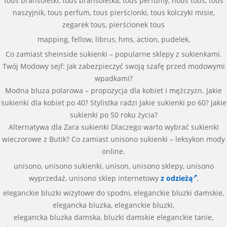
tous bransoletki, tous bransoletka, tous perfumy, nous tous, tous
naszyjnik, tous perfum, tous pierścionki, tous kolczyki misie,
zegarek tous, pierścionek tous
mapping, fellow, librus, hms, action, pudelek,
Co zamiast sheinside sukienki – popularne sklepy z sukienkami.
Twój Modowy sejf: Jak zabezpieczyć swoją szafę przed modowymi
wpadkami?
Modna bluza polarowa – propozycja dla kobiet i mężczyzn. Jakie
sukienki dla kobiet po 40? Stylistka radzi Jakie sukienki po 60? Jakie
sukienki po 50 roku życia?
Alternatywa dla Zara sukienki Dlaczego warto wybrać sukienki
wieczorowe z Butik? Co zamiast unisono sukienki – leksykon mody
online.
unisono, unisono sukienki, unison, unisono sklepy, unisono
wyprzedaż, unisono sklep internetowy
z odzieżą
,
eleganckie bluzki wizytowe do spodni, eleganckie bluzki damskie,
elegancka bluzka, eleganckie bluzki,
elegancka bluzka damska, bluzki damskie eleganckie tanie,