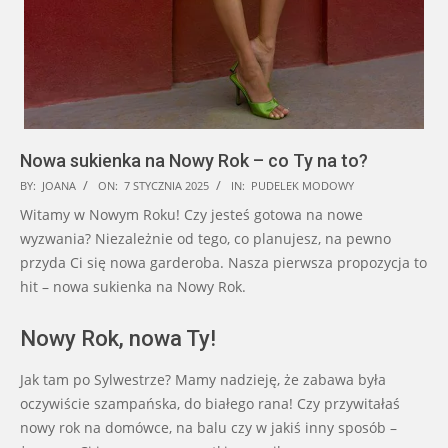
Nowa sukienka na Nowy Rok – co Ty na to?
2025-
BY:
JOANA
ON:
7 STYCZNIA 2025
IN:
PUDELEK MODOWY
01-
Witamy w Nowym Roku! Czy jesteś gotowa na nowe
07
wyzwania? Niezależnie od tego, co planujesz, na pewno
przyda Ci się nowa garderoba. Nasza pierwsza propozycja to
hit – nowa sukienka na Nowy Rok.
Nowy Rok, nowa Ty!
Jak tam po Sylwestrze? Mamy nadzieję, że zabawa była
oczywiście szampańska, do białego rana! Czy przywitałaś
nowy rok na domówce, na balu czy w jakiś inny sposób –