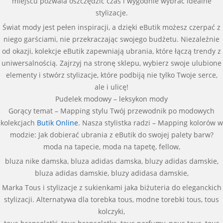
miejscu pozwala oszczędzić czas i wygodnie wybrać idealne
stylizacje.
Świat mody jest pełen inspiracji, a dzięki eButik możesz czerpać z
niego garściami, nie przekraczając swojego budżetu. Niezależnie
od okazji, kolekcje eButik zapewniają ubrania, które łączą trendy z
uniwersalnością. Zajrzyj na stronę sklepu, wybierz swoje ulubione
elementy i stwórz stylizacje, które podbiją nie tylko Twoje serce,
ale i ulicę!
Pudelek modowy – leksykon mody
Gorący temat – Mapping stylu Twój przewodnik po modowych
kolekcjach
Butik Online
. Nasza stylistka radzi – Mapping kolorów w
modzie: Jak dobierać ubrania z eButik do swojej palety barw?
moda na tapecie, moda na tapetę, fellow,
bluza nike damska, bluza adidas damska, bluzy adidas damskie,
bluza adidas damskie, bluzy adidasa damskie,
Marka Tous i stylizacje z sukienkami jaka biżuteria do eleganckich
stylizacji. Alternatywa dla torebka tous, modne torebki tous, tous
kolczyki,