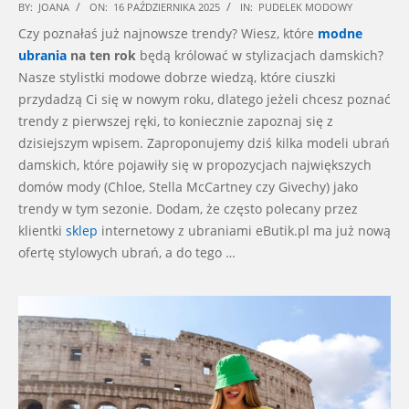
2025-
BY:
JOANA
ON:
16 PAŹDZIERNIKA 2025
IN:
PUDELEK MODOWY
10-
Czy poznałaś już najnowsze trendy? Wiesz, które
modne
16
ubrania
na ten rok
będą królować w stylizacjach damskich?
Nasze stylistki modowe dobrze wiedzą, które ciuszki
przydadzą Ci się w nowym roku, dlatego jeżeli chcesz poznać
trendy z pierwszej ręki, to koniecznie zapoznaj się z
dzisiejszym wpisem. Zaproponujemy dziś kilka modeli ubrań
damskich, które pojawiły się w propozycjach największych
domów mody (Chloe, Stella McCartney czy Givechy) jako
trendy w tym sezonie. Dodam, że często polecany przez
klientki
sklep
internetowy z ubraniami eButik.pl ma już nową
ofertę stylowych ubrań, a do tego …