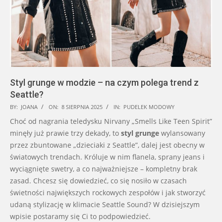
Styl grunge w modzie – na czym polega trend z
Seattle?
2025-
BY:
JOANA
ON:
8 SIERPNIA 2025
IN:
PUDELEK MODOWY
08-
Choć od nagrania teledysku Nirvany „Smells Like Teen Spirit”
08
minęły już prawie trzy dekady, to
styl grunge
wylansowany
przez zbuntowane „dzieciaki z Seattle”, dalej jest obecny w
światowych trendach. Króluje w nim flanela, sprany jeans i
wyciągnięte swetry, a co najważniejsze – kompletny brak
zasad. Chcesz się dowiedzieć, co się nosiło w czasach
świetności największych rockowych zespołów i jak stworzyć
udaną stylizację w klimacie Seattle Sound? W dzisiejszym
wpisie postaramy się Ci to podpowiedzieć.