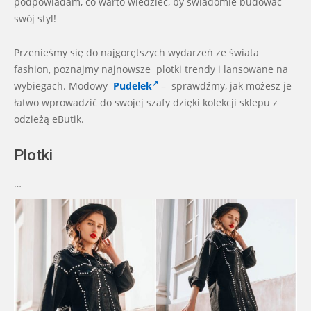
podpowiadam, co warto wiedzieć, by świadomie budować
swój styl!
Przenieśmy się do najgorętszych wydarzeń ze świata
fashion, poznajmy najnowsze plotki trendy i lansowane na
wybiegach. Modowy
Pudelek
– sprawdźmy, jak możesz je
łatwo wprowadzić do swojej szafy dzięki kolekcji sklepu z
odzieżą eButik.
Plotki
…