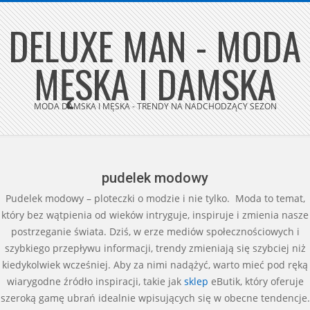
Skip
DELUXE MAN - MODA
to
content
MĘSKA I DAMSKA
MODA DAMSKA I MĘSKA - TRENDY NA NADCHODZĄCY SEZON
Secondary
Navigation
Menu
pudelek modowy
Pudelek modowy – ploteczki o modzie i nie tylko. Moda to temat,
który bez wątpienia od wieków intryguje, inspiruje i zmienia nasze
postrzeganie świata. Dziś, w erze mediów społecznościowych i
szybkiego przepływu informacji, trendy zmieniają się szybciej niż
kiedykolwiek wcześniej. Aby za nimi nadążyć, warto mieć pod ręką
wiarygodne źródło inspiracji, takie jak
sklep
eButik, który oferuje
szeroką gamę ubrań idealnie wpisujących się w obecne tendencje.