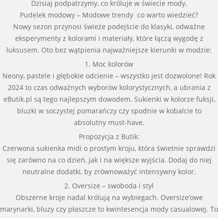
Dzisiaj podpatrzymy, co króluje w świecie mody.
Pudelek modowy – Modowe trendy co warto wiedzieć?
Nowy sezon przynosi świeże podejście do klasyki, odważne
eksperymenty z kolorami i materiały, które łączą wygodę z
luksusem. Oto bez wątpienia najważniejsze kierunki w modzie:
1. Moc kolorów
Neony, pastele i głębokie odcienie – wszystko jest dozwolone! Rok
2024 to czas odważnych wyborów kolorystycznych, a ubrania z
eButik.pl są tego najlepszym dowodem. Sukienki w kolorze fuksji,
bluzki w soczystej pomarańczy czy spodnie w kobalcie to
absolutny must-have.
Propozycja z Butik:
Czerwona sukienka midi o prostym kroju, która świetnie sprawdzi
się zarówno na co dzień, jak i na większe wyjścia. Dodaj do niej
neutralne dodatki, by zrównoważyć intensywny kolor.
2. Oversize – swoboda i styl
Obszerne kroje nadal królują na wybiegach. Oversize’owe
marynarki, bluzy czy płaszcze to kwintesencja mody casualowej. To