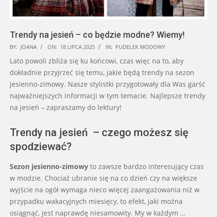
Trendy na jesień – co będzie modne? Wiemy!
2025-
BY:
JOANA
ON:
18 LIPCA 2025
IN:
PUDELEK MODOWY
07-
Lato powoli zbliża się ku końcowi, czas więc na to, aby
18
dokładnie przyjrzeć się temu, jakie będą trendy na sezon
jesienno-zimowy. Nasze stylistki przygotowały dla Was garść
najważniejszych informacji w tym temacie. Najlepsze trendy
na jesień – zapraszamy do lektury!
Trendy na jesień – czego możesz się
spodziewać?
Sezon jesienno-zimowy
to zawsze bardzo interesujący czas
w modzie. Chociaż ubranie się na co dzień czy na większe
wyjście na ogół wymaga nieco więcej zaangażowania niż w
przypadku wakacyjnych miesięcy, to efekt, jaki można
osiągnąć, jest naprawdę niesamowity. My w każdym …