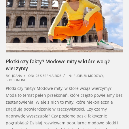
Plotki czy fakty? Modowe mity w które wciąż
wierzymy
2025-
BY:
JOANA
ON:
25 SIERPNIA 2025
IN:
PUDELEK MODOWY
,
SHOPONLINE
08-
Plotki czy fakty? Modowe mity, w które wciąż wierzymy?
25
Moda to temat pełen przekonań, które często powielamy bez
zastanowienia. Wiele z nich to mity, które niekoniecznie
znajdują potwierdzenie w rzeczywistości. Czy czarny
naprawdę wyszczupla? Czy poziome paski faktycznie
pogrubiają? Dzisiaj rozwiewam popularne modowe plotki i