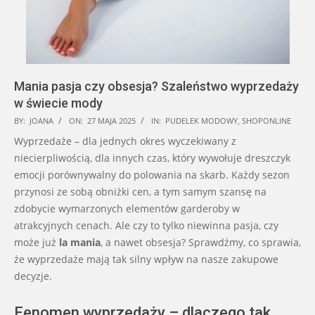
Mania pasja czy obsesja? Szaleństwo wyprzedaży
w świecie mody
2025-
BY:
JOANA
ON:
27 MAJA 2025
IN:
PUDELEK MODOWY
,
SHOPONLINE
05-
Wyprzedaże – dla jednych okres wyczekiwany z
27
niecierpliwością, dla innych czas, który wywołuje dreszczyk
emocji porównywalny do polowania na skarb. Każdy sezon
przynosi ze sobą obniżki cen, a tym samym szansę na
zdobycie wymarzonych elementów garderoby w
atrakcyjnych cenach. Ale czy to tylko niewinna pasja, czy
może już
la mania
, a nawet obsesja? Sprawdźmy, co sprawia,
że wyprzedaże mają tak silny wpływ na nasze zakupowe
decyzje.
Fenomen wyprzedaży – dlaczego tak