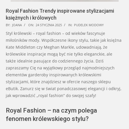
Royal Fashion Trendy inspirowane stylizacjami
księżnych i królowych
2025-
BY:
JOANA
ON:
24 STYCZNIA 2025
IN:
PUDELEK MODOWY
01-
Styl królewski – royal fashion – od wieków fascynuje
24
miłośników mody. Współczesne ikony stylu, takie jak księżna
Kate Middleton czy Meghan Markle, udowadniają, że
królewskie inspiracje mogą być nie tylko eleganckie, ale
także idealnie pasujące do codziennego życia. Dziś
zapraszamy Cię na wyjątkowy przegląd najmodniejszych
elementów garderoby inspirowanych królewskimi
stylizacjami, które znajdziesz w ofercie naszego sklepu
eButik. Zanurz się w świat ponadczasowej elegancji i odkryj,
jak wprowadzić „royal fashion” do swojej szafy!
Royal Fashion – na czym polega
fenomen królewskiego stylu?