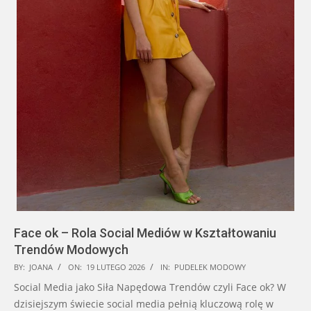
Face ok – Rola Social Mediów w Kształtowaniu
Trendów Modowych
2026-
BY:
JOANA
ON:
19 LUTEGO 2026
IN:
PUDELEK MODOWY
02-
Social Media jako Siła Napędowa Trendów czyli Face ok? W
19
dzisiejszym świecie social media pełnią kluczową rolę w