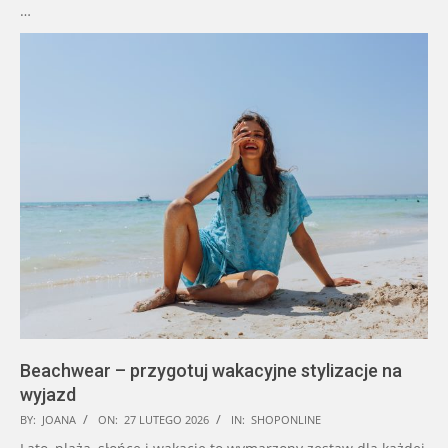
…
Beachwear – przygotuj wakacyjne stylizacje na
wyjazd
2026-
BY:
JOANA
ON:
27 LUTEGO 2026
IN:
SHOPONLINE
02-