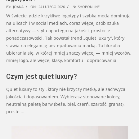
2026-
BY:
JOANA
ON:
24 LUTEGO 2026
IN:
SHOPONLINE
02-
W świecie, gdzie krzykliwe logotypy i szybka moda dominują
24
na ulicach i w social mediach, coraz więcej osób szuka
alternatywy — stylu opartego na jakości, prostocie i
ponadczasowości. Tak powstał trend „quiet luxury”, który
stawia na elegancję bez epatowania marką. To filozofia
ubierania się, w której mniej znaczy więcej — mniej wzorów,
mniej logo, ale więcej klasy, komfortu i dopracowania.
Czym jest quiet luxury?
Quiet luxury to styl, który nie krzyczy metką, ale zachwyca
jakością i dopasowaniem. Wybierasz stonowane kolory,
neutralną paletę barw (beże, biel, czerń, szarość, granat),
proste …