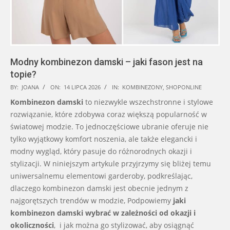
Modny kombinezon damski – jaki fason jest na
topie?
2026-
BY:
JOANA
ON:
14 LIPCA 2026
IN:
KOMBINEZONY
,
SHOPONLINE
07-
Kombinezon damski
to niezwykle wszechstronne i stylowe
14
rozwiązanie, które zdobywa coraz większą popularność w
światowej modzie. To jednoczęściowe ubranie oferuje nie
tylko wyjątkowy komfort noszenia, ale także elegancki i
modny wygląd, który pasuje do różnorodnych okazji i
stylizacji. W niniejszym artykule przyjrzymy się bliżej temu
uniwersalnemu elementowi garderoby, podkreślając,
dlaczego kombinezon damski jest obecnie jednym z
najgorętszych trendów w modzie, Podpowiemy
jaki
kombinezon damski wybrać w zależności od okazji i
okoliczności
, i jak można go stylizować, aby osiągnąć