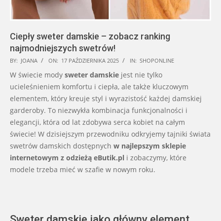
Ciepły sweter damskie – zobacz ranking
najmodniejszych swetrów!
2025-
BY:
JOANA
ON:
17 PAŹDZIERNIKA 2025
IN:
SHOPONLINE
10-
W świecie mody
sweter damskie
jest nie tylko
17
ucieleśnieniem komfortu i ciepła, ale także kluczowym
elementem, który kreuje styl i wyrazistość każdej damskiej
garderoby. To niezwykła kombinacja funkcjonalności i
elegancji, która od lat zdobywa serca kobiet na całym
świecie! W dzisiejszym przewodniku odkryjemy tajniki świata
swetrów damskich dostępnych
w najlepszym sklepie
internetowym z odzieżą eButik.pl
i zobaczymy, które
modele trzeba mieć w szafie w nowym roku.
Sweter damskie jako główny element