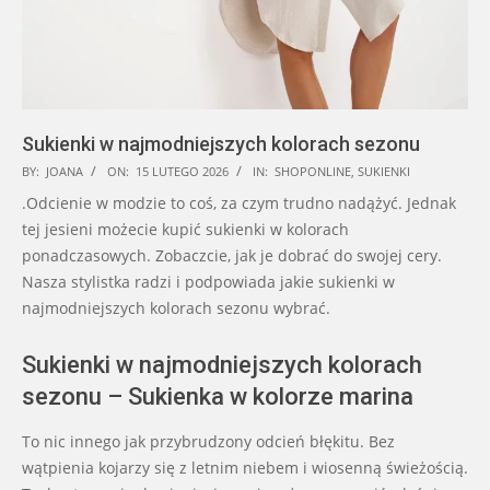
Sukienki w najmodniejszych kolorach sezonu
2026-
BY:
JOANA
ON:
15 LUTEGO 2026
IN:
SHOPONLINE
,
SUKIENKI
02-
.Odcienie w modzie to coś, za czym trudno nadążyć. Jednak
15
tej jesieni możecie kupić sukienki w kolorach
ponadczasowych. Zobaczcie, jak je dobrać do swojej cery.
Nasza stylistka radzi i podpowiada jakie sukienki w
najmodniejszych kolorach sezonu wybrać.
Sukienki w najmodniejszych kolorach
sezonu – Sukienka w kolorze marina
To nic innego jak przybrudzony odcień błękitu. Bez
wątpienia kojarzy się z letnim niebem i wiosenną świeżością.