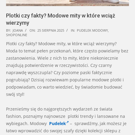
Plotki czy fakty? Modowe mity w które wciąż
wierzymy
2025-
BY:
JOANA
ON:
25 SIERPNIA 2025
IN:
PUDELEK MODOWY
,
SHOPONLINE
08-
Plotki czy fakty? Modowe mity, w które wciąż wierzymy?
25
Moda to temat pełen przekonań, które często powielamy bez
zastanowienia. Wiele z nich to mity, które niekoniecznie
znajdują potwierdzenie w rzeczywistości. Czy czarny
naprawdę wyszczupla? Czy poziome paski faktycznie
pogrubiają? Dzisiaj rozwiewam popularne modowe plotki i
podpowiadam, co warto wiedzieć, by świadomie budować
swój styl!
Przenieśmy się do najgorętszych wydarzeń ze świata
fashion, poznajmy najnowsze plotki trendy i lansowane na
wybiegach. Modowy
Pudelek
– sprawdźmy, jak możesz je
łatwo wprowadzić do swojej szafy dzięki kolekcji sklepu z