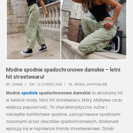
Modne spodnie spadochronowe damskie – letni
hit streetwearu!
2026-
BY:
JOANA
ON:
12 LUTEGO 2026
IN:
MODA
,
SHOPONLINE
02-
Modne
spodnie
spadochronowe damskie
to absolutny hit
12
w świecie mody, letni hit streetwearu, który zdobywa coraz
większą popularność. Te charakterystyczne, luźne i
niezwykle komfortowe spodnie, zainspirowane spodniami
noszonymi przez skoczków spadochronowych, doskonale
wpisują się w najnowsze trendy streetwearowe. Dzięki