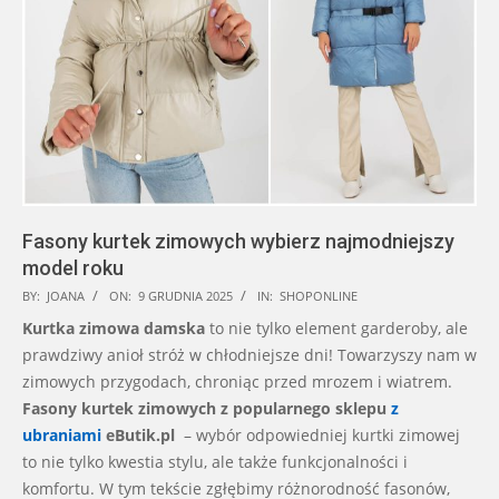
Fasony kurtek zimowych wybierz najmodniejszy
model roku
2025-
BY:
JOANA
ON:
9 GRUDNIA 2025
IN:
SHOPONLINE
12-
Kurtka zimowa damska
to nie tylko element garderoby, ale
09
prawdziwy anioł stróż w chłodniejsze dni! Towarzyszy nam w
zimowych przygodach, chroniąc przed mrozem i wiatrem.
Fasony kurtek zimowych z popularnego sklepu
z
ubraniami
eButik.pl
– wybór odpowiedniej kurtki zimowej
to nie tylko kwestia stylu, ale także funkcjonalności i
komfortu. W tym tekście zgłębimy różnorodność fasonów,