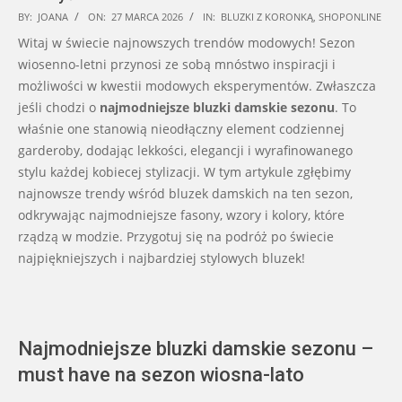
2026-
BY:
JOANA
ON:
27 MARCA 2026
IN:
BLUZKI Z KORONKĄ
,
SHOPONLINE
03-
Witaj w świecie najnowszych trendów modowych! Sezon
27
wiosenno-letni przynosi ze sobą mnóstwo inspiracji i
możliwości w kwestii modowych eksperymentów. Zwłaszcza
jeśli chodzi o
najmodniejsze bluzki damskie sezonu
. To
właśnie one stanowią nieodłączny element codziennej
garderoby, dodając lekkości, elegancji i wyrafinowanego
stylu każdej kobiecej stylizacji. W tym artykule zgłębimy
najnowsze trendy wśród bluzek damskich na ten sezon,
odkrywając najmodniejsze fasony, wzory i kolory, które
rządzą w modzie. Przygotuj się na podróż po świecie
najpiękniejszych i najbardziej stylowych bluzek!
Najmodniejsze bluzki damskie sezonu –
must have na sezon wiosna-lato