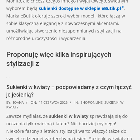
Mohito, ale chcesz czegoś innego i wyjątkowego, świetnym
wyborem będą
sukienki dostępne w sklepie eButik.pl
.
Marka eButik oferuje szeroki wybór modeli, które łączą w
sobie klasyczną elegancję z nowoczesnymi akcentami,
umożliwiając stworzenie niezapomnianych stylizacji na
różnorodne uroczystości i wydarzenia.
Proponuję więc kilka inspirujących
stylizacji z
…
Sukienki w kwiaty – podpowiadamy z czym łączyć
je jesienią?
2026-
BY:
JOANA
ON:
11 CZERWCA 2026
IN:
SHOPONLINE
,
SUKIENKI W
KWIATY
06-
Zawsze myślałaś, że
sukienki w kwiaty
sprawdzają się do
11
noszenia tylko wiosną i latem? Nic bardziej mylnego!
Niektóre fasony z letnich stylizacji warto włączyć także do
swojej codziennej garderoby na jesień. Sukienki w kwiaty na