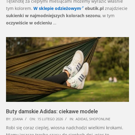
Tęsknotę za ciepłymi miesiącami możemy wyrazić właśnie
tym kolorem.
W sklepie odzieżowym
ebutik.pl
znajdziecie
sukienki w najmodniejszych kolorach sezonu
, w tym
oczywiście w odcieniu
…
Buty damskie Adidas: ciekawe modele
2026-
BY:
JOANA
ON:
15 LUTEGO 2026
IN:
ADIDAS
,
SHOPONLINE
02-
Robi się coraz cieplej, wiosna nadchodzi wielkimi krokami.
15
Mamy jeszcze trochę czasu do ciepłych dni, więc to