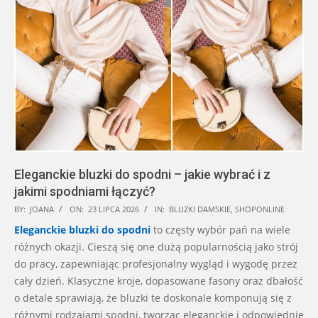
Eleganckie bluzki do spodni – jakie wybrać i z
jakimi spodniami łączyć?
2026-
BY:
JOANA
ON:
23 LIPCA 2026
IN:
BLUZKI DAMSKIE
,
SHOPONLINE
07-
Eleganckie bluzki do spodni
to częsty wybór pań na wiele
23
różnych okazji. Cieszą się one dużą popularnością jako strój
do pracy, zapewniając profesjonalny wygląd i wygodę przez
cały dzień. Klasyczne kroje, dopasowane fasony oraz dbałość
o detale sprawiają, że bluzki te doskonale komponują się z
różnymi rodzajami spodni, tworząc eleganckie i odpowiednie