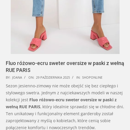
Fluo różowo-ecru sweter oversize w paski z wełną
RUE PARIS
2025-
BY:
JOANA
ON:
29 PAŹDZIERNIKA 2025
IN:
SHOPONLINE
10-
Sezon jesienno-zimowy nie może obejść się bez ciepłego i
29
stylowego swetra. Jednym z najciekawszych modeli w naszej
kolekcji jest
Fluo różowo-ecru sweter oversize w paski z
wełną RUE PARIS
, który idealnie sprawdzi się w chłodne dni.
Ten unikatowy i funkcjonalny element garderoby został
zaprojektowany z myślą o kobietach, które cenią sobie
połączenie komfortu i nowoczesnych trendów.