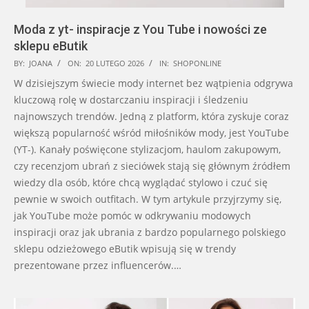
Moda z yt- inspiracje z You Tube i nowości ze
sklepu eButik
2026-
BY:
JOANA
ON:
20 LUTEGO 2026
IN:
SHOPONLINE
02-
W dzisiejszym świecie mody internet bez wątpienia odgrywa
20
kluczową rolę w dostarczaniu inspiracji i śledzeniu
najnowszych trendów. Jedną z platform, która zyskuje coraz
większą popularność wśród miłośników mody, jest YouTube
(YT-). Kanały poświęcone stylizacjom, haulom zakupowym,
czy recenzjom ubrań z sieciówek stają się głównym źródłem
wiedzy dla osób, które chcą wyglądać stylowo i czuć się
pewnie w swoich outfitach. W tym artykule przyjrzymy się,
jak YouTube może pomóc w odkrywaniu modowych
inspiracji oraz jak ubrania z bardzo popularnego polskiego
sklepu odzieżowego eButik wpisują się w trendy
prezentowane przez influencerów.…