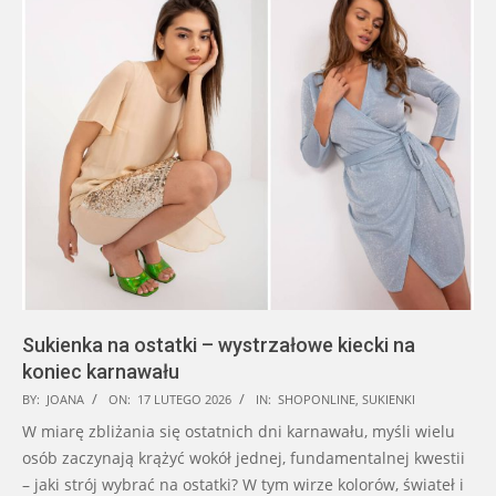
Sukienka na ostatki – wystrzałowe kiecki na
koniec karnawału
2026-
BY:
JOANA
ON:
17 LUTEGO 2026
IN:
SHOPONLINE
,
SUKIENKI
02-
W miarę zbliżania się ostatnich dni karnawału, myśli wielu
17
osób zaczynają krążyć wokół jednej, fundamentalnej kwestii
– jaki strój wybrać na ostatki? W tym wirze kolorów, świateł i