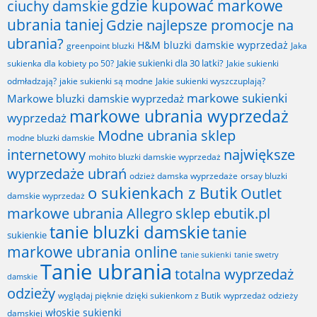
gdzie kupować markowe
ciuchy damskie
ubrania taniej
Gdzie najlepsze promocje na
ubrania?
H&M bluzki damskie wyprzedaż
greenpoint bluzki
Jaka
Jakie sukienki dla 30 latki?
sukienka dla kobiety po 50?
Jakie sukienki
odmładzają?
jakie sukienki są modne
Jakie sukienki wyszczuplają?
markowe sukienki
Markowe bluzki damskie wyprzedaż
markowe ubrania wyprzedaż
wyprzedaż
Modne ubrania sklep
modne bluzki damskie
internetowy
największe
mohito bluzki damskie wyprzedaż
wyprzedaże ubrań
odzież damska wyprzedaże
orsay bluzki
o sukienkach z Butik
Outlet
damskie wyprzedaż
markowe ubrania Allegro
sklep ebutik.pl
tanie bluzki damskie
tanie
sukienkie
markowe ubrania online
tanie sukienki
tanie swetry
Tanie ubrania
totalna wyprzedaż
damskie
odzieży
wyglądaj pięknie dzięki sukienkom z Butik
wyprzedaż odzieży
włoskie sukienki
damskiej