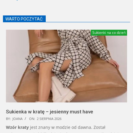
WARTO POCZYTAĆ:
Sukienki na co dzień
Sukienka w kratę – jesienny must have
BY:
JOANA
ON:
2 SIERPNIA 2026
Wzór kraty
jest znany w modzie od dawna. Został