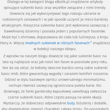
Dlatego w tej kategorii bloga eButik.pl znajdziecie artykuły
opisujące sukienki basic oraz wszelkie związane z nimi trendy.
Dowiecie się jak wykorzystywać tego rodzaju ubranie w
codziennych zestawach i w jaki sposób uczynić je nieco bardziej
atrakcyjnym. Klasyczna sukienka basic jest wykonana zazwyczaj z
bawełnianej dzianiny i posiada jeden z popularnych fasonów.
Może być t-shirtowa, dopasowana do ciała lub luźniejsza, o kroju
litery A. Więcej
modnych sukienek w różnych fasonach
znajdziesz
w kolekcji naszego sklepu.
Z wpisów na naszym blogu dowiecie się jakie sukienki basic na
lato są najlepsze oraz jak nosić ten fason w pozostałe pory roku.
Nie da się ukryć, że kobiety obecnie bardzo cenią sobie sukienki
basic midi, które gwarantują wygodę i zarazem komfort noszenia.
Odzież w stylu bazowym oprócz uniwersalnego minimalizmu,
cechuje również zazwyczaj ograniczona paleta barw. Nic
dziwnego, że fanki garderoby kapsułowej uwielbiają zwłaszcza
czarne sukienki basic, które często pasują na wiele okazji.
Wystarczy, że dobierzesz odpowiednie
buty
, biżuterię i dodatki,
aby diametralnie zmienić charakter całego stroju. Do pozostałych