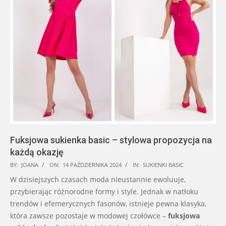
Fuksjowa sukienka basic – stylowa propozycja na
każdą okazję
2024-
BY:
JOANA
ON:
14 PAŹDZIERNIKA 2024
IN:
SUKIENKI BASIC
10-
W dzisiejszych czasach moda nieustannie ewoluuje,
14
przybierając różnorodne formy i style. Jednak w natłoku
trendów i efemerycznych fasonów, istnieje pewna klasyka,
która zawsze pozostaje w modowej czołówce –
fuksjowa