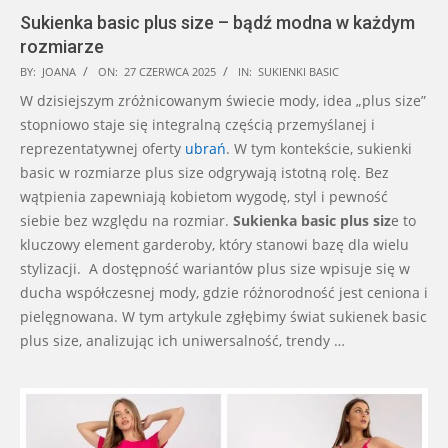
Sukienka basic plus size – bądź modna w każdym
rozmiarze
2025-
BY:
JOANA
ON:
27 CZERWCA 2025
IN:
SUKIENKI BASIC
06-
W dzisiejszym zróżnicowanym świecie mody, idea „plus size”
27
stopniowo staje się integralną częścią przemyślanej i
reprezentatywnej oferty
ubrań
. W tym kontekście, sukienki
basic w rozmiarze plus size odgrywają istotną rolę. Bez
wątpienia zapewniają kobietom wygodę, styl i pewność
siebie bez względu na rozmiar.
Sukienka basic plus siz
e to
kluczowy element garderoby, który stanowi bazę dla wielu
stylizacji. A dostępność wariantów plus size wpisuje się w
ducha współczesnej mody, gdzie różnorodność jest ceniona i
pielęgnowana. W tym artykule zgłębimy świat sukienek basic
plus size, analizując ich uniwersalność, trendy …