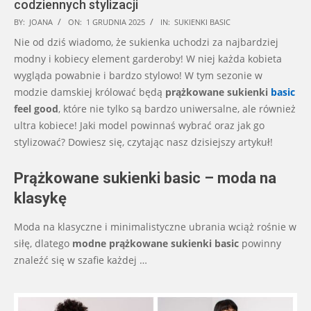
codziennych stylizacji
2025-
BY:
JOANA
ON:
1 GRUDNIA 2025
IN:
SUKIENKI BASIC
12-
Nie od dziś wiadomo, że sukienka uchodzi za najbardziej
01
modny i kobiecy element garderoby! W niej każda kobieta
wygląda powabnie i bardzo stylowo! W tym sezonie w
modzie damskiej królować będą
prążkowane sukienki
basic
feel good
, które nie tylko są bardzo uniwersalne, ale również
ultra kobiece! Jaki model powinnaś wybrać oraz jak go
stylizować? Dowiesz się, czytając nasz dzisiejszy artykuł!
Prążkowane sukienki basic – moda na
klasykę
Moda na klasyczne i minimalistyczne ubrania wciąż rośnie w
siłę, dlatego
modne prążkowane sukienki basic
powinny
znaleźć się w szafie każdej
…