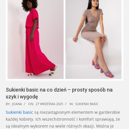
Sukienki basic na co dzień – prosty sposób na
szyk i wygodę
2025-
BY:
JOANA
ON:
27 WRZEŚNIA 2025
IN:
SUKIENKI BASIC
09-
Sukienki
basic
są niezastąpionym elementem w garderobie
27
każdej kobiety. Ich wszechstronność i komfort sprawiają, że
są idealnym wyborem na wiele różnych okazji. Można je