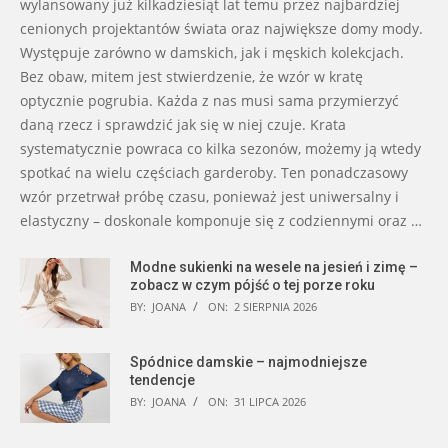
wylansowany już kilkadziesiąt lat temu przez najbardziej
cenionych projektantów świata oraz największe domy mody.
Występuje zarówno w damskich, jak i męskich kolekcjach.
Bez obaw, mitem jest stwierdzenie, że wzór w kratę
optycznie pogrubia. Każda z nas musi sama przymierzyć
daną rzecz i sprawdzić jak się w niej czuje. Krata
systematycznie powraca co kilka sezonów, możemy ją wtedy
spotkać na wielu częściach garderoby. Ten ponadczasowy
wzór przetrwał próbę czasu, ponieważ jest uniwersalny i
elastyczny – doskonale komponuje się z codziennymi oraz …
Modne sukienki na wesele na jesień i zimę –
zobacz w czym pójść o tej porze roku
BY:
JOANA
ON:
2 SIERPNIA 2026
Spódnice damskie – najmodniejsze
tendencje
BY:
JOANA
ON:
31 LIPCA 2026