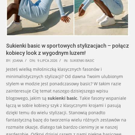
Sukienki basic w sportowych stylizacjach – połącz
kobiecy look z wygodnym luzem!
2026-
BY:
JOANA
ON:
9 LIPCA 2026
IN:
SUKIENKI BASIC
07-
Jesteś wielką miłośniczką klasycznych fasonów i
09
minimalistycznych stylizacji? Od dawna Twoim ulubionym
stylem w modzie jest ponadczasowy basic? W takim razie
zainteresuje Cię temat naszego dzisiejszego wpisu
blogowego, jakim są
sukienki basic
. Takie fasony wspaniale
łączą w sobie kobiecy szyk z klasycznymi krojami i pasują
dzięki temu do wielu stylizacji. Stanowią ponadto
fantastyczną bazę do tworzenia wielu różnych zestawów na
rozmaite okazje, dlatego tak bardzo cienimy je w naszej
garderobie. Odkryj dzisiaj razem z nami piękne basicowe