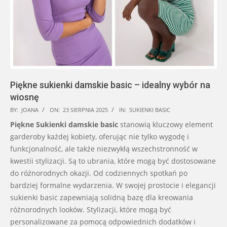
Piękne sukienki damskie basic – idealny wybór na
wiosnę
2025-
BY:
JOANA
ON:
23 SIERPNIA 2025
IN:
SUKIENKI BASIC
08-
Piękne Sukienki damskie basic
stanowią kluczowy element
23
garderoby każdej kobiety, oferując nie tylko wygodę i
funkcjonalność, ale także niezwykłą wszechstronność w
kwestii stylizacji. Są to ubrania, które mogą być dostosowane
do różnorodnych okazji. Od codziennych spotkań po
bardziej formalne wydarzenia. W swojej prostocie i elegancji
sukienki basic zapewniają solidną bazę dla kreowania
różnorodnych looków. Stylizacji, które mogą być
personalizowane za pomocą odpowiednich dodatków i