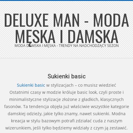
Skip
DELUXE MAN - MODA
to
content
MĘSKA I DAMSKA
MODA DAMSKA I MĘSKA - TRENDY NA NADCHODZĄCY SEZON
Secondary
Navigation
Menu
Sukienki basic
Sukienki
basic
w stylizacjach – co musisz wiedzieć
Ostatnimi czasy w modzie króluje basic look, czyli proste i
minimalistyczne stylizacje złożone z gładkich, klasycznych
fasonów. Ta tendencja objęła już właściwie wszystkie kategorie
damskiej odzieży, jakie tylko znamy, nawet sukienki. Modna
kreacja w stylu bazowym potrafi zdziałać cuda z naszym
wizerunkiem, jeśli tylko będziemy widziały z czym ją zestawić.