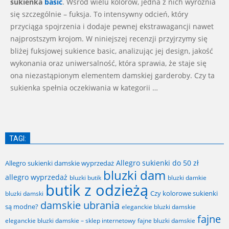
sukienka
basic
. Wśród wielu kolorów, jedna z nich wyróżnia
się szczególnie – fuksja. To intensywny odcień, który
przyciąga spojrzenia i dodaje pewnej ekstrawagancji nawet
najprostszym krojom. W niniejszej recenzji przyjrzymy się
bliżej fuksjowej sukience basic, analizując jej design, jakość
wykonania oraz uniwersalność, która sprawia, że staje się
ona niezastąpionym elementem damskiej garderoby. Czy ta
sukienka spełnia oczekiwania w kategorii …
TAGI:
Allegro sukienki do 50 zł
Allegro sukienki damskie wyprzedaż
bluzki dam
allegro wyprzedaż
bluzki butik
bluzki damkie
butik z odzieżą
Czy kolorowe sukienki
bluzki damski
damskie ubrania
są modne?
eleganckie bluzki damskie
fajne
fajne bluzki damskie
eleganckie bluzki damskie – sklep internetowy