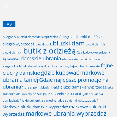
…
TAGI:
Allegro sukienki do 50 zł
Allegro sukienki damskie wyprzedaż
bluzki dam
allegro wyprzedaż
bluzki butik
bluzki damkie
butik z odzieżą
Czy kolorowe sukienki
bluzki damski
damskie ubrania
są modne?
eleganckie bluzki damskie
fajne
fajne bluzki damskie
eleganckie bluzki damskie – sklep internetowy
gdzie kupować markowe
ciuchy damskie
ubrania taniej
Gdzie najlepsze promocje na
ubrania?
H&M bluzki damskie wyprzedaż
greenpoint bluzki
Jaka
Jakie sukienki dla 30 latki?
sukienka dla kobiety po 50?
Jakie sukienki
odmładzają?
jakie sukienki są modne
Jakie sukienki wyszczuplają?
markowe sukienki
Markowe bluzki damskie wyprzedaż
markowe ubrania wyprzedaż
wyprzedaż