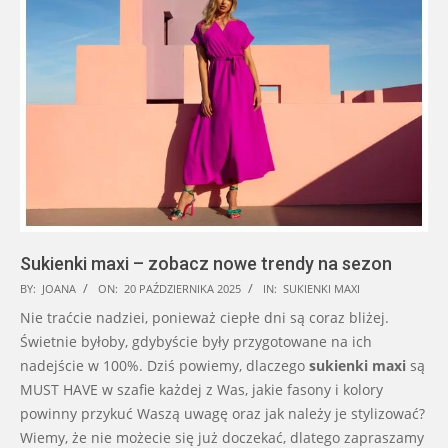
Sukienki maxi – zobacz nowe trendy na sezon
2025-
BY:
JOANA
ON:
20 PAŹDZIERNIKA 2025
IN:
SUKIENKI MAXI
10-
Nie traćcie nadziei, ponieważ ciepłe dni są coraz bliżej.
20
Świetnie byłoby, gdybyście były przygotowane na ich
nadejście w 100%. Dziś powiemy, dlaczego
sukienki maxi
są
MUST HAVE w szafie każdej z Was, jakie fasony i kolory
powinny przykuć Waszą uwagę oraz jak należy je stylizować?
Wiemy, że nie możecie się już doczekać, dlatego zapraszamy