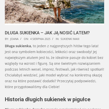
DŁUGA SUKIENKA – JAK JĄ NOSIĆ LATEM?
2025-
BY:
JOANA
ON:
4 SIERPNIA 2025
IN:
SUKIENKI MAXI
08-
Długa sukienka,
to jeden z najgorętszych hitów tego lata!
04
Jest ona symbolem kobiecości, lekkości oraz swobody! Jej
największym atutem jest to, że idealnie pasuje do kobiet bez
względy na wzrost i figurę. Są one świetnym rozwiązaniem
podczas letnich wesel, imprez, festiwali, jak również spotkań!
Chciałabyś wiedzieć, jaki model wybrać na konkretną okazję
oraz na które postawić dodatki? Przeczytaj podpowiedzi,
które przygotowaliśmy dla Ciebie!
Historia długich sukienek w pigułce