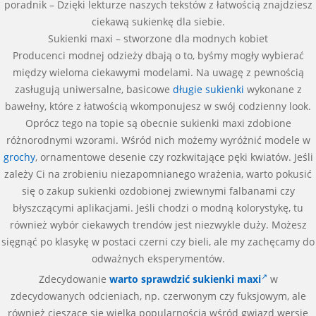
poradnik – Dzięki lekturze naszych tekstów z łatwością znajdziesz
ciekawą sukienkę dla siebie.
Sukienki maxi – stworzone dla modnych kobiet
Producenci modnej odzieży dbają o to, byśmy mogły wybierać
między wieloma ciekawymi modelami. Na uwagę z pewnością
zasługują uniwersalne, basicowe
długie sukienki
wykonane z
bawełny, które z łatwością wkomponujesz w swój codzienny look.
Oprócz tego na topie są obecnie sukienki maxi zdobione
różnorodnymi wzorami. Wśród nich możemy wyróżnić modele w
grochy
, ornamentowe desenie czy rozkwitające pęki kwiatów. Jeśli
zależy Ci na zrobieniu niezapomnianego wrażenia, warto pokusić
się o zakup sukienki ozdobionej zwiewnymi falbanami czy
błyszczącymi aplikacjami. Jeśli chodzi o modną kolorystykę, tu
również wybór ciekawych trendów jest niezwykle duży. Możesz
sięgnąć po klasykę w postaci czerni czy bieli, ale my zachęcamy do
odważnych eksperymentów.
Zdecydowanie
warto sprawdzić sukienki maxi
w
zdecydowanych odcieniach, np. czerwonym czy fuksjowym, ale
również cieszące się wielką popularnością wśród gwiazd wersje