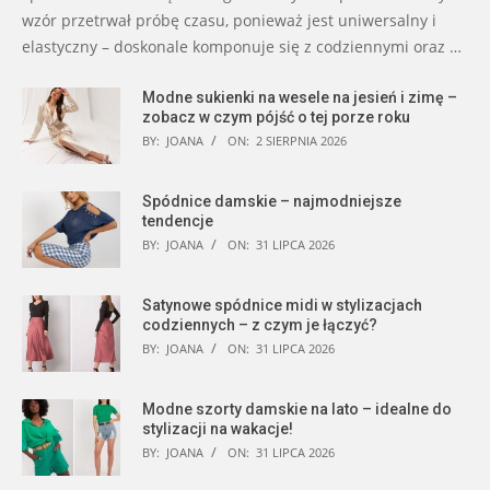
wzór przetrwał próbę czasu, ponieważ jest uniwersalny i
elastyczny – doskonale komponuje się z codziennymi oraz …
Modne sukienki na wesele na jesień i zimę –
zobacz w czym pójść o tej porze roku
BY:
JOANA
ON:
2 SIERPNIA 2026
Spódnice damskie – najmodniejsze
tendencje
BY:
JOANA
ON:
31 LIPCA 2026
Satynowe spódnice midi w stylizacjach
codziennych – z czym je łączyć?
BY:
JOANA
ON:
31 LIPCA 2026
Modne szorty damskie na lato – idealne do
stylizacji na wakacje!
BY:
JOANA
ON:
31 LIPCA 2026