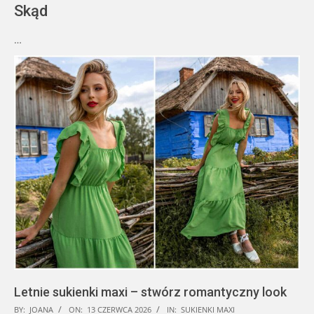
Skąd
…
Letnie sukienki maxi – stwórz romantyczny look
2026-
BY:
JOANA
ON:
13 CZERWCA 2026
IN:
SUKIENKI MAXI