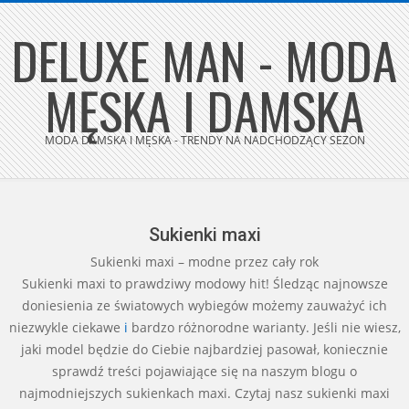
Skip
DELUXE MAN - MODA
to
content
MĘSKA I DAMSKA
MODA DAMSKA I MĘSKA - TRENDY NA NADCHODZĄCY SEZON
Secondary
Navigation
Menu
Sukienki maxi
Sukienki maxi – modne przez cały rok
Sukienki maxi to prawdziwy modowy hit! Śledząc najnowsze
doniesienia ze światowych wybiegów możemy zauważyć ich
niezwykle ciekawe
i
bardzo różnorodne warianty. Jeśli nie wiesz,
jaki model będzie do Ciebie najbardziej pasował, koniecznie
sprawdź treści pojawiające się na naszym blogu o
najmodniejszych sukienkach maxi. Czytaj nasz sukienki maxi