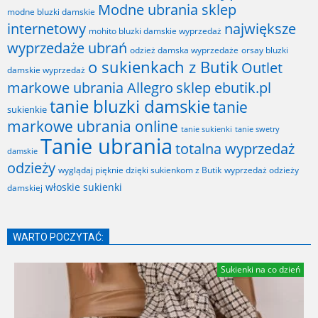
Modne ubrania sklep
modne bluzki damskie
internetowy
największe
mohito bluzki damskie wyprzedaż
wyprzedaże ubrań
odzież damska wyprzedaże
orsay bluzki
o sukienkach z Butik
Outlet
damskie wyprzedaż
markowe ubrania Allegro
sklep ebutik.pl
tanie bluzki damskie
tanie
sukienkie
markowe ubrania online
tanie sukienki
tanie swetry
Tanie ubrania
totalna wyprzedaż
damskie
odzieży
wyglądaj pięknie dzięki sukienkom z Butik
wyprzedaż odzieży
włoskie sukienki
damskiej
WARTO POCZYTAĆ:
Sukienki na co dzień