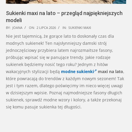
Sukienki maxi na lato – przegląd najpiękniejszych
modeli
2026-
BY:
JOANA
ON:
2 LIPCA 2026
IN:
SUKIENKI MAXI
07-
Nie jest tajemnicą, że gorące lato to doskonały czas dla
02
modnych sukienek! Ten najsłynniejszy damski strój
jednoczęściowy przybiera latem najrozmaitsze fasony,
próbując wpisać się w panujące trendy. Jakie rodzaje
sukienek będziemy nosić tego roku? Jednym z hitów
wakacyjnych stylizacji będą
modne sukienki
maxi na lato
,
które powracają do trendów z każdym nowym sezonem! Tak
jest i tym razem, dlatego poświęcimy im nieco więcej uwagi
w dzisiejszym wpisie. Poznaj najmodniejsze fasony długich
sukienek, sprawdź modne wzory i kolory, a także przekonaj
się komu pasuje sukienka tej długości.