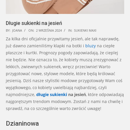
Długie sukienki na jesień
2024-
BY:
JOANA
ON:
2 WRZEŚNIA 2024
IN:
SUKIENKI MAXI
09-
Za kilka dni oficjalnie przywitamy jesień, ale tak naprawdę,
02
już dawno zamieniliśmy klapki na botki i
bluzy
na ciepłe
płaszcze i kurtki. Prognozy pogody zapowiadają, że cieplej
nie będzie. Nie oznacza to, że kobiety muszą zrezygnować z
lekkich, zwiewnych sukienek, wręcz przeciwnie! Warto
przygotować nowe, stylowe modele, które będą królować
jesienią. Dziś nasze stylistki modowe przygotowały Wam coś
wyjątkowego, co kobiety uwielbiają najbardziej, czyli
najmodniejsze,
długie sukienki
na jesień
, które odpowiadają
najgorętszym trendom modowym. Zostań z nami na chwilę i
sprawdź, na co szczególnie warto zwrócić uwagę!
Dzianinowa