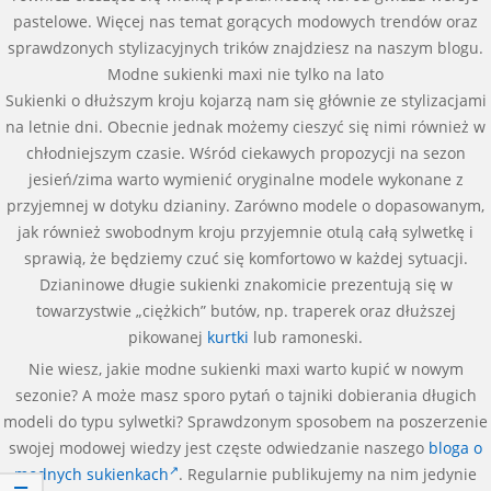
pastelowe. Więcej nas temat gorących modowych trendów oraz
sprawdzonych stylizacyjnych trików znajdziesz na naszym blogu.
Modne sukienki maxi nie tylko na lato
Sukienki o dłuższym kroju kojarzą nam się głównie ze stylizacjami
na letnie dni. Obecnie jednak możemy cieszyć się nimi również w
chłodniejszym czasie. Wśród ciekawych propozycji na sezon
jesień/zima warto wymienić oryginalne modele wykonane z
przyjemnej w dotyku dzianiny. Zarówno modele o dopasowanym,
jak również swobodnym kroju przyjemnie otulą całą sylwetkę i
sprawią, że będziemy czuć się komfortowo w każdej sytuacji.
Dzianinowe długie sukienki znakomicie prezentują się w
towarzystwie „ciężkich” butów, np. traperek oraz dłuższej
pikowanej
kurtki
lub ramoneski.
Nie wiesz, jakie modne sukienki maxi warto kupić w nowym
sezonie? A może masz sporo pytań o tajniki dobierania długich
modeli do typu sylwetki? Sprawdzonym sposobem na poszerzenie
swojej modowej wiedzy jest częste odwiedzanie naszego
bloga o
modnych sukienkach
. Regularnie publikujemy na nim jedynie