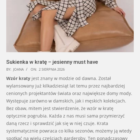
Sukienka w kratę – jesienny must have
BY:
JOANA
ON:
2 SIERPNIA 2026
Wzór kraty
jest znany w modzie od dawna. Został
wylansowany już kilkadziesiąt lat temu przez najbardziej
cenionych projektantów świata oraz największe domy mody.
Występuje zarówno w damskich, jak i męskich kolekcjach.
Bez obaw, mitem jest stwierdzenie, że wzór w kratę
optycznie pogrubia. Każda z nas musi sama przymierzyć
daną rzecz i sprawdzić jak się w niej czuje. Krata
systematycznie powraca co kilka sezonów, możemy ją wtedy
spotkać na wielu częściach garderoby. Ten ponadczasowy