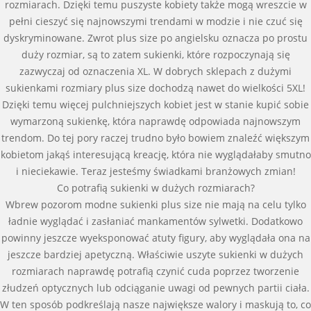
rozmiarach. Dzięki temu puszyste kobiety także mogą wreszcie w
pełni cieszyć się najnowszymi trendami w modzie i nie czuć się
dyskryminowane. Zwrot plus size po angielsku oznacza po prostu
duży rozmiar, są to zatem sukienki, które rozpoczynają się
zazwyczaj od oznaczenia XL. W dobrych sklepach z dużymi
sukienkami rozmiary plus size dochodzą nawet do wielkości 5XL!
Dzięki temu więcej pulchniejszych kobiet jest w stanie kupić sobie
wymarzoną sukienkę, która naprawdę odpowiada najnowszym
trendom. Do tej pory raczej trudno było bowiem znaleźć większym
kobietom jakąś interesującą kreację, która nie wyglądałaby smutno
i nieciekawie. Teraz jesteśmy świadkami branżowych zmian!
Co potrafią sukienki w dużych rozmiarach?
Wbrew pozorom modne sukienki plus size nie mają na celu tylko
ładnie wyglądać i zasłaniać mankamentów sylwetki. Dodatkowo
powinny jeszcze wyeksponować atuty figury, aby wyglądała ona na
jeszcze bardziej apetyczną. Właściwie uszyte sukienki w dużych
rozmiarach naprawdę potrafią czynić cuda poprzez tworzenie
złudzeń optycznych lub odciąganie uwagi od pewnych partii ciała.
W ten sposób podkreślają nasze największe walory i maskują to, co