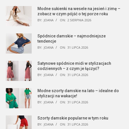
Modne sukienki na wesele na jesień i zimę –
zobacz w czym pójść o tej porze roku
BY:
JOANA
ON:
2 SIERPNIA 2026
Spódnice damskie – najmodniejsze
tendencje
BY:
JOANA
ON:
31 LIPCA 2026
Satynowe spódnice midi w stylizacjach
codziennych – z czym je łączyć?
BY:
JOANA
ON:
31 LIPCA 2026
Modne szorty damskie na lato – idealne do
stylizacji na wakacje!
BY:
JOANA
ON:
31 LIPCA 2026
Szorty damskie popularne w tym roku
BY:
JOANA
ON:
31 LIPCA 2026