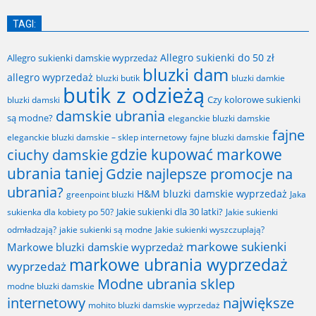
TAGI:
Allegro sukienki do 50 zł
Allegro sukienki damskie wyprzedaż
bluzki dam
allegro wyprzedaż
bluzki butik
bluzki damkie
butik z odzieżą
Czy kolorowe sukienki
bluzki damski
damskie ubrania
są modne?
eleganckie bluzki damskie
fajne
fajne bluzki damskie
eleganckie bluzki damskie – sklep internetowy
gdzie kupować markowe
ciuchy damskie
ubrania taniej
Gdzie najlepsze promocje na
ubrania?
H&M bluzki damskie wyprzedaż
greenpoint bluzki
Jaka
Jakie sukienki dla 30 latki?
sukienka dla kobiety po 50?
Jakie sukienki
odmładzają?
jakie sukienki są modne
Jakie sukienki wyszczuplają?
markowe sukienki
Markowe bluzki damskie wyprzedaż
markowe ubrania wyprzedaż
wyprzedaż
Modne ubrania sklep
modne bluzki damskie
internetowy
największe
mohito bluzki damskie wyprzedaż