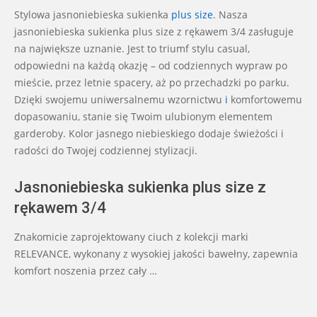
06-
Stylowa jasnoniebieska sukienka
plus size
. Nasza
19
jasnoniebieska sukienka plus size z rękawem 3/4 zasługuje
na największe uznanie. Jest to triumf stylu casual,
odpowiedni na każdą okazję – od codziennych wypraw po
mieście, przez letnie spacery, aż po przechadzki po parku.
Dzięki swojemu uniwersalnemu wzornictwu
i
komfortowemu
dopasowaniu, stanie się Twoim ulubionym elementem
garderoby. Kolor jasnego niebieskiego dodaje świeżości i
radości do Twojej codziennej stylizacji.
Jasnoniebieska sukienka plus size z
rękawem 3/4
Znakomicie zaprojektowany ciuch z kolekcji marki
RELEVANCE, wykonany z wysokiej jakości bawełny, zapewnia
komfort noszenia przez cały …