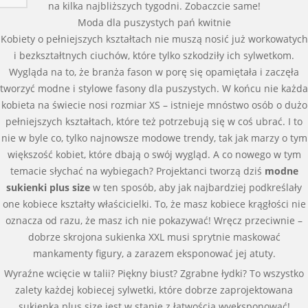
na kilka najbliższych tygodni. Zobaczcie same!
Moda dla puszystych pań kwitnie
Kobiety o pełniejszych kształtach nie muszą nosić już workowatych
i bezkształtnych ciuchów, które tylko szkodziły ich sylwetkom.
Wygląda na to, że branża fason w porę się opamiętała i zaczęła
tworzyć modne i stylowe fasony dla puszystych. W końcu nie każda
kobieta na świecie nosi rozmiar XS – istnieje mnóstwo osób o dużo
pełniejszych kształtach, które też potrzebują się w coś ubrać. I to
nie w byle co, tylko najnowsze modowe trendy, tak jak marzy o tym
większość kobiet, które dbają o swój wygląd. A co nowego w tym
temacie słychać na wybiegach? Projektanci tworzą dziś
modne
sukienki plus size
w ten sposób, aby jak najbardziej podkreślały
one kobiece kształty właścicielki. To, że masz kobiece krągłości nie
oznacza od razu, że masz ich nie pokazywać! Wręcz przeciwnie –
dobrze skrojona sukienka XXL musi sprytnie maskować
mankamenty figury, a zarazem eksponować jej atuty.
Wyraźne wcięcie w talii? Piękny biust? Zgrabne łydki? To wszystko
zalety każdej kobiecej sylwetki, które dobrze zaprojektowana
sukienka plus size jest w stanie z łatwością wyeksponować!