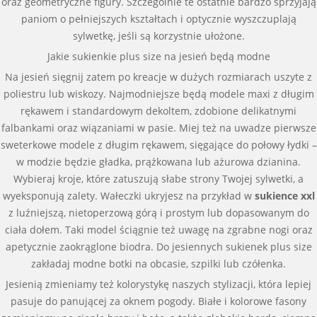
oraz geometryczne figury. Szczególnie te ostatnie bardzo sprzyjają
paniom o pełniejszych kształtach i optycznie wyszczuplają
sylwetkę, jeśli są korzystnie ułożone.
Jakie sukienkie plus size na jesień będą modne
Na jesień sięgnij zatem po kreacje w dużych rozmiarach uszyte z
poliestru lub wiskozy. Najmodniejsze będą modele maxi z długim
rękawem i standardowym dekoltem, zdobione delikatnymi
falbankami oraz wiązaniami w pasie. Miej też na uwadze pierwsze
sweterkowe modele z długim rękawem, sięgające do połowy łydki –
w modzie będzie gładka, prążkowana lub ażurowa dzianina.
Wybieraj kroje, które zatuszują słabe strony Twojej sylwetki, a
wyeksponują zalety. Wałeczki ukryjesz na przykład w
sukience xxl
z luźniejszą, nietoperzową górą i prostym lub dopasowanym do
ciała dołem. Taki model ściągnie też uwagę na zgrabne nogi oraz
apetycznie zaokrąglone biodra. Do jesiennych sukienek plus size
zakładaj modne botki na obcasie, szpilki lub czółenka.
Jesienią zmieniamy też kolorystykę naszych stylizacji, która lepiej
pasuje do panującej za oknem pogody. Białe i kolorowe fasony