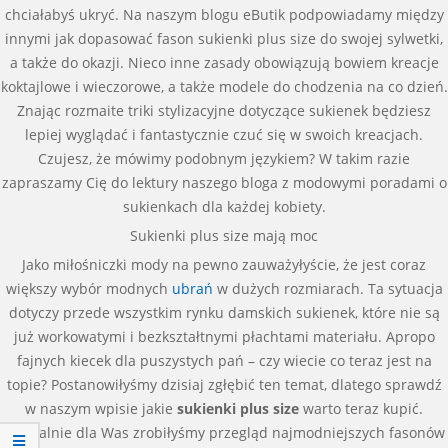
chciałabyś ukryć. Na naszym blogu eButik podpowiadamy między
innymi jak dopasować fason sukienki plus size do swojej sylwetki,
a także do okazji. Nieco inne zasady obowiązują bowiem kreacje
koktajlowe i wieczorowe, a także modele do chodzenia na co dzień.
Znając rozmaite triki stylizacyjne dotyczące sukienek będziesz
lepiej wyglądać i fantastycznie czuć się w swoich kreacjach.
Czujesz, że mówimy podobnym językiem? W takim razie
zapraszamy Cię do lektury naszego bloga z modowymi poradami o
sukienkach dla każdej kobiety.
Sukienki plus size mają moc
Jako miłośniczki mody na pewno zauważyłyście, że jest coraz
większy wybór modnych
ubrań
w dużych rozmiarach. Ta sytuacja
dotyczy przede wszystkim rynku damskich sukienek, które nie są
już workowatymi i bezkształtnymi płachtami materiału. Apropo
fajnych kiecek dla puszystych pań – czy wiecie co teraz jest na
topie? Postanowiłyśmy dzisiaj zgłębić ten temat, dlatego sprawdź
w naszym wpisie jakie
sukienki plus size
warto teraz kupić.
Specjalnie dla Was zrobiłyśmy przegląd najmodniejszych fasonów