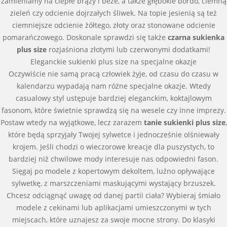
zamieniamy na ciepłe brązy i beże, a także głębokie bordo, ciemną
zieleń czy odcienie dojrzałych śliwek. Na topie jesienią są też
ciemniejsze odcienie żółtego, złoty oraz stonowane odcienie
pomarańczowego. Doskonale sprawdzi się także
czarna sukienka
plus size
rozjaśniona złotymi lub czerwonymi dodatkami!
Eleganckie sukienki plus size na specjalne okazje
Oczywiście nie samą pracą człowiek żyje, od czasu do czasu w
kalendarzu wypadają nam różne specjalne okazje. Wtedy
casualowy styl ustępuje bardziej eleganckim, koktajlowym
fasonom, które świetnie sprawdzą się na wesele czy inne imprezy.
Postaw wtedy na wyjątkowe, lecz zarazem
tanie sukienki plus size
,
które będą sprzyjały Twojej sylwetce i jednocześnie olśniewały
krojem. Jeśli chodzi o wieczorowe kreacje dla puszystych, to
bardziej niż chwilowe mody interesuje nas odpowiedni fason.
Sięgaj po modele z kopertowym dekoltem, luźno opływające
sylwetkę, z marszczeniami maskującymi wystający brzuszek.
Chcesz odciągnąć uwagę od danej partii ciała? Wybieraj śmiało
modele z cekinami lub aplikacjami umieszczonymi w tych
miejscach, które uznajesz za swoje mocne strony. Do klasyki