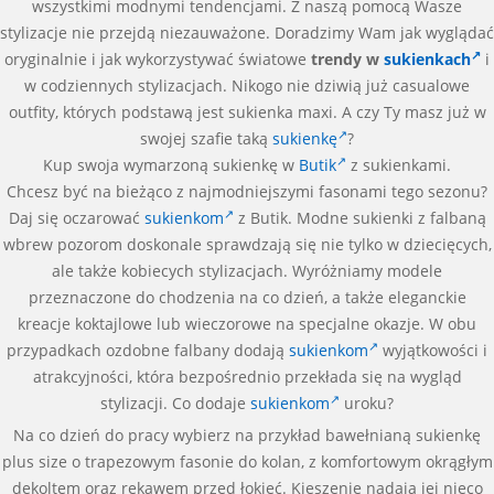
wszystkimi modnymi tendencjami. Z naszą pomocą Wasze
stylizacje nie przejdą niezauważone. Doradzimy Wam jak wyglądać
oryginalnie i jak wykorzystywać światowe
trendy w
sukienkach
i
w codziennych stylizacjach. Nikogo nie dziwią już casualowe
outfity, których podstawą jest sukienka maxi. A czy Ty masz już w
swojej szafie taką
sukienkę
?
Kup swoja wymarzoną sukienkę w
Butik
z sukienkami.
Chcesz być na bieżąco z najmodniejszymi fasonami tego sezonu?
Daj się oczarować
sukienkom
z Butik. Modne sukienki z falbaną
wbrew pozorom doskonale sprawdzają się nie tylko w dziecięcych,
ale także kobiecych stylizacjach. Wyróżniamy modele
przeznaczone do chodzenia na co dzień, a także eleganckie
kreacje koktajlowe lub wieczorowe na specjalne okazje. W obu
przypadkach ozdobne falbany dodają
sukienkom
wyjątkowości i
atrakcyjności, która bezpośrednio przekłada się na wygląd
stylizacji. Co dodaje
sukienkom
uroku?
Na co dzień do pracy wybierz na przykład bawełnianą sukienkę
plus size o trapezowym fasonie do kolan, z komfortowym okrągłym
dekoltem oraz rękawem przed łokieć. Kieszenie nadają jej nieco