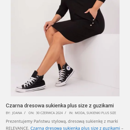
Czarna dresowa sukienka plus size z guzikami
2024-
BY:
JOANA
ON:
30 CZERWCA 2024
IN:
MODA
,
SUKIENKI PLUS SIZE
06-
Prezentujemy Państwu stylową, dresową sukienkę z marki
30
RELEVANCE.
Czarna dresowa sukienka plus size z guzikami
–