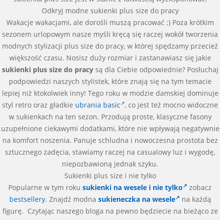
Odkryj modne sukienki plus size do pracy
Wakacje wakacjami, ale dorośli muszą pracować ;) Poza krótkim
sezonem urlopowym nasze myśli kręcą się raczej wokół tworzenia
modnych stylizacji plus size do pracy, w której spędzamy przecież
większość czasu. Nosisz duży rozmiar i zastanawiasz się jakie
sukienki plus size do pracy
są dla Ciebie odpowiednie? Posłuchaj
podpowiedzi naszych stylistek, które znają się na tym temacie
lepiej niż ktokolwiek inny! Tego roku w modzie damskiej dominuje
styl retro oraz gładkie
ubrania basic
, co jest też mocno widoczne
w sukienkach na ten sezon. Przodują proste, klasyczne fasony
uzupełnione ciekawymi dodatkami, które nie wpływają negatywnie
na komfort noszenia. Panuje schludna i nowoczesna prostota bez
sztucznego zadęcia, stawiamy raczej na casualowy luz i wygodę,
niepozbawioną jednak szyku.
Sukienki plus size i nie tylko
Popularne w tym roku
sukienki na wesele i nie tylko
zobacz
bestsellery
. Znajdź modna
sukieneczka na wesele
na każdą
figurę. Czytając naszego bloga na pewno będziecie na bieżąco ze