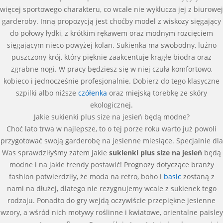
więcej sportowego charakteru, co wcale nie wyklucza jej z biurowej
garderoby. Inną propozycją jest choćby model z wiskozy sięgający
do połowy łydki, z krótkim rękawem oraz modnym rozcięciem
sięgającym nieco powyżej kolan. Sukienka ma swobodny, luźno
puszczony krój, który pięknie zaakcentuje krągłe biodra oraz
zgrabne nogi. W pracy będziesz się w niej czuła komfortowo,
kobieco i jednocześnie profesjonalnie. Dobierz do tego klasyczne
szpilki albo niższe
czółenka
oraz miejską torebkę ze skóry
ekologicznej.
Jakie sukienki plus size na jesień będą modne?
Choć lato trwa w najlepsze, to o tej porze roku warto już powoli
przygotować swoją garderobę na jesienne miesiące. Specjalnie dla
Was sprawdziłyśmy zatem jakie
sukienki plus size na jesień
będą
modne i na jakie trendy postawić! Prognozy dotyczące branży
fashion potwierdziły, że moda na retro, boho i
basic
zostaną z
nami na dłużej, dlatego nie rezygnujemy wcale z sukienek tego
rodzaju. Ponadto do gry wejdą oczywiście przepiękne jesienne
wzory, a wśród nich motywy roślinne i kwiatowe, orientalne paisley