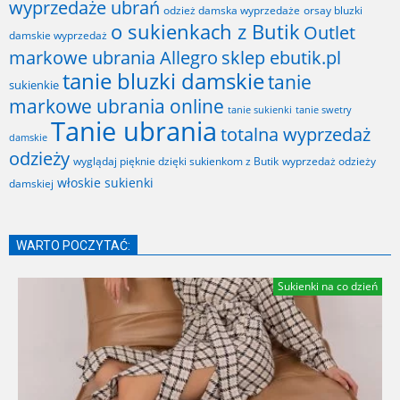
wyprzedaże ubrań
odzież damska wyprzedaże
orsay bluzki
o sukienkach z Butik
Outlet
damskie wyprzedaż
markowe ubrania Allegro
sklep ebutik.pl
tanie bluzki damskie
tanie
sukienkie
markowe ubrania online
tanie sukienki
tanie swetry
Tanie ubrania
totalna wyprzedaż
damskie
odzieży
wyglądaj pięknie dzięki sukienkom z Butik
wyprzedaż odzieży
włoskie sukienki
damskiej
WARTO POCZYTAĆ:
Sukienki na co dzień