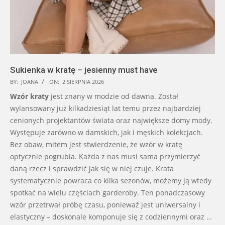
Sukienka w kratę – jesienny must have
BY:
JOANA
ON:
2 SIERPNIA 2026
Wzór kraty
jest znany w modzie od dawna. Został
wylansowany już kilkadziesiąt lat temu przez najbardziej
cenionych projektantów świata oraz największe domy mody.
Występuje zarówno w damskich, jak i męskich kolekcjach.
Bez obaw, mitem jest stwierdzenie, że wzór w kratę
optycznie pogrubia. Każda z nas musi sama przymierzyć
daną rzecz i sprawdzić jak się w niej czuje. Krata
systematycznie powraca co kilka sezonów, możemy ją wtedy
spotkać na wielu częściach garderoby. Ten ponadczasowy
wzór przetrwał próbę czasu, ponieważ jest uniwersalny i
elastyczny – doskonale komponuje się z codziennymi oraz …