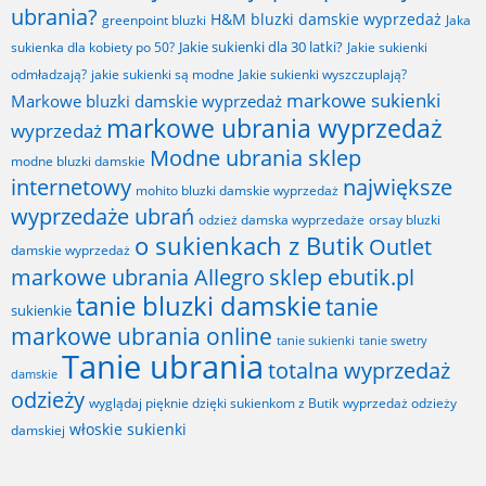
ubrania?
H&M bluzki damskie wyprzedaż
greenpoint bluzki
Jaka
Jakie sukienki dla 30 latki?
sukienka dla kobiety po 50?
Jakie sukienki
odmładzają?
jakie sukienki są modne
Jakie sukienki wyszczuplają?
markowe sukienki
Markowe bluzki damskie wyprzedaż
markowe ubrania wyprzedaż
wyprzedaż
Modne ubrania sklep
modne bluzki damskie
internetowy
największe
mohito bluzki damskie wyprzedaż
wyprzedaże ubrań
odzież damska wyprzedaże
orsay bluzki
o sukienkach z Butik
Outlet
damskie wyprzedaż
markowe ubrania Allegro
sklep ebutik.pl
tanie bluzki damskie
tanie
sukienkie
markowe ubrania online
tanie sukienki
tanie swetry
Tanie ubrania
totalna wyprzedaż
damskie
odzieży
wyglądaj pięknie dzięki sukienkom z Butik
wyprzedaż odzieży
włoskie sukienki
damskiej