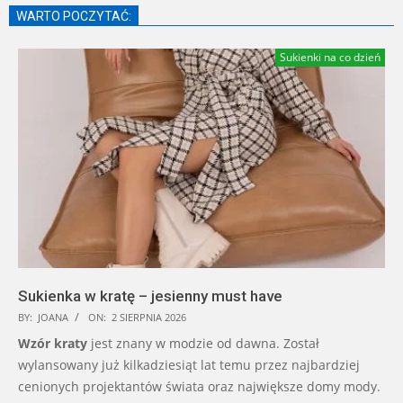
WARTO POCZYTAĆ:
Sukienki na co dzień
Sukienka w kratę – jesienny must have
BY:
JOANA
ON:
2 SIERPNIA 2026
Wzór kraty
jest znany w modzie od dawna. Został
wylansowany już kilkadziesiąt lat temu przez najbardziej
cenionych projektantów świata oraz największe domy mody.