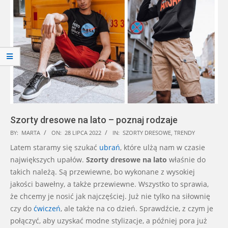
Szorty dresowe na lato – poznaj rodzaje
2022-
BY:
MARTA
ON:
28 LIPCA 2022
IN:
SZORTY DRESOWE
,
TRENDY
07-
Latem staramy się szukać
ubrań
, które ulżą nam w czasie
28
największych upałów.
Szorty dresowe na
lato
właśnie do
takich należą. Są przewiewne, bo wykonane z wysokiej
jakości bawełny, a także przewiewne. Wszystko to sprawia,
że chcemy je nosić jak najczęściej. Już nie tylko na siłownię
czy do
ćwiczeń
, ale także na co dzień. Sprawdźcie, z czym je
połączyć, aby uzyskać modne stylizacje, a później pora już