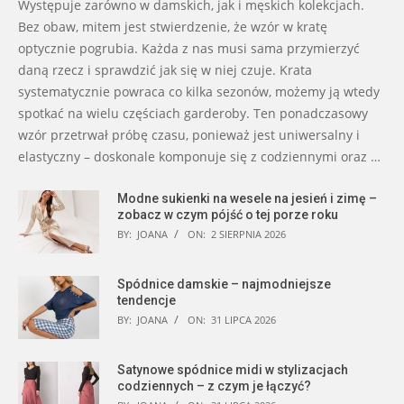
Występuje zarówno w damskich, jak i męskich kolekcjach.
Bez obaw, mitem jest stwierdzenie, że wzór w kratę
optycznie pogrubia. Każda z nas musi sama przymierzyć
daną rzecz i sprawdzić jak się w niej czuje. Krata
systematycznie powraca co kilka sezonów, możemy ją wtedy
spotkać na wielu częściach garderoby. Ten ponadczasowy
wzór przetrwał próbę czasu, ponieważ jest uniwersalny i
elastyczny – doskonale komponuje się z codziennymi oraz …
Modne sukienki na wesele na jesień i zimę –
zobacz w czym pójść o tej porze roku
BY:
JOANA
ON:
2 SIERPNIA 2026
Spódnice damskie – najmodniejsze
tendencje
BY:
JOANA
ON:
31 LIPCA 2026
Satynowe spódnice midi w stylizacjach
codziennych – z czym je łączyć?