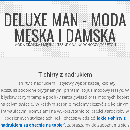
Skip
DELUXE MAN - MODA
to
content
MĘSKA I DAMSKA
MODA DAMSKA I MĘSKA - TRENDY NA NADCHODZĄCY SEZON
Secondary
Navigation
Menu
T-shirty z nadrukiem
T-shirty z nadrukiem – stylowy wybór każdej kobiety
Koszulki zdobione oryginalnymi printami to już modowy klasyk. W
błyskawicznym tempie podbiły serca gwiazd oraz modnych kobiet
na całym świecie. W każdym sezonie możemy cieszyć się kolejnymi
intrygującymi pomysłami na wykorzystanie tej części garderoby w
codziennych stylizacjach. Jeśli chcesz wiedzieć,
jakie t-shirty z
nadrukiem są obecnie na topie
, zapraszamy do zapoznania się z