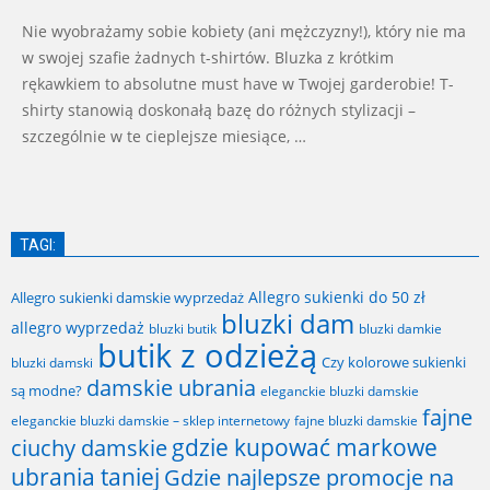
Nie wyobrażamy sobie kobiety (ani mężczyzny!), który nie ma
w swojej szafie żadnych t-shirtów. Bluzka z krótkim
rękawkiem to absolutne must have w Twojej garderobie! T-
shirty stanowią doskonałą bazę do różnych stylizacji –
szczególnie w te cieplejsze miesiące, …
TAGI:
Allegro sukienki do 50 zł
Allegro sukienki damskie wyprzedaż
bluzki dam
allegro wyprzedaż
bluzki butik
bluzki damkie
butik z odzieżą
Czy kolorowe sukienki
bluzki damski
damskie ubrania
są modne?
eleganckie bluzki damskie
fajne
fajne bluzki damskie
eleganckie bluzki damskie – sklep internetowy
gdzie kupować markowe
ciuchy damskie
ubrania taniej
Gdzie najlepsze promocje na