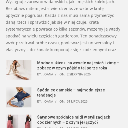
Występuje zarówno w damskich, jak i męskich kolekcjach.
Bez obaw, mitem jest stwierdzenie, że wzór w kratę
optycznie pogrubia. Każda z nas musi sama przymierzyć
daną rzecz i sprawdzić jak się w niej czuje. Krata
systematycznie powraca co kilka sezonów, możemy ją wtedy
spotkać na wielu częściach garderoby. Ten ponadczasowy
wzór przetrwał próbę czasu, ponieważ jest uniwersalny i
elastyczny – doskonale komponuje się z codziennymi oraz …
Modne sukienki na wesele na jesień i zimę –
zobacz w czym pójść o tej porze roku
BY:
JOANA
ON:
2 SIERPNIA 2026
Spódnice damskie – najmodniejsze
tendencje
BY:
JOANA
ON:
31 LIPCA 2026
Satynowe spódnice midi w stylizacjach
codziennych – z czym je łączyć?