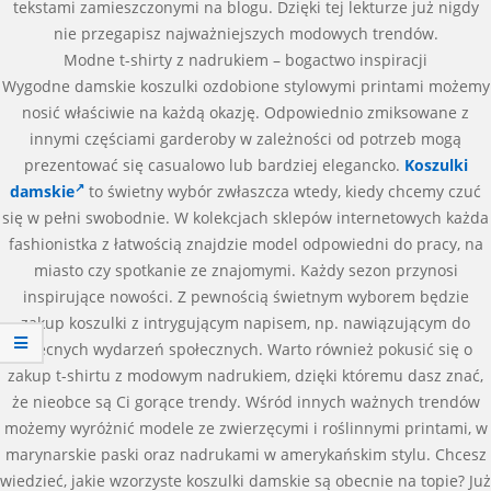
tekstami zamieszczonymi na blogu. Dzięki tej lekturze już nigdy
nie przegapisz najważniejszych modowych trendów.
Modne t-shirty z nadrukiem – bogactwo inspiracji
Wygodne damskie koszulki ozdobione stylowymi printami możemy
nosić właściwie na każdą okazję. Odpowiednio zmiksowane z
innymi częściami garderoby w zależności od potrzeb mogą
prezentować się casualowo lub bardziej elegancko.
Koszulki
damskie
to świetny wybór zwłaszcza wtedy, kiedy chcemy czuć
się w pełni swobodnie. W kolekcjach sklepów internetowych każda
fashionistka z łatwością znajdzie model odpowiedni do pracy, na
miasto czy spotkanie ze znajomymi. Każdy sezon przynosi
inspirujące nowości. Z pewnością świetnym wyborem będzie
zakup koszulki z intrygującym napisem, np. nawiązującym do
obecnych wydarzeń społecznych. Warto również pokusić się o
zakup t-shirtu z modowym nadrukiem, dzięki któremu dasz znać,
że nieobce są Ci gorące trendy. Wśród innych ważnych trendów
możemy wyróżnić modele ze zwierzęcymi i roślinnymi printami, w
marynarskie paski oraz nadrukami w amerykańskim stylu. Chcesz
wiedzieć, jakie wzorzyste koszulki damskie są obecnie na topie? Już