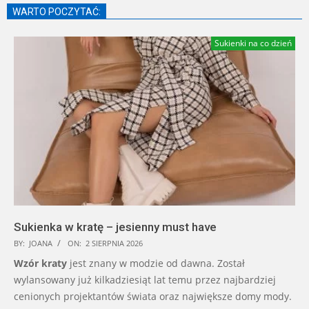
WARTO POCZYTAĆ:
Sukienki na co dzień
Sukienka w kratę – jesienny must have
BY:
JOANA
ON:
2 SIERPNIA 2026
Wzór kraty
jest znany w modzie od dawna. Został
wylansowany już kilkadziesiąt lat temu przez najbardziej
cenionych projektantów świata oraz największe domy mody.