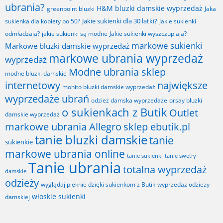
ubrania?
H&M bluzki damskie wyprzedaż
greenpoint bluzki
Jaka
Jakie sukienki dla 30 latki?
sukienka dla kobiety po 50?
Jakie sukienki
odmładzają?
jakie sukienki są modne
Jakie sukienki wyszczuplają?
markowe sukienki
Markowe bluzki damskie wyprzedaż
markowe ubrania wyprzedaż
wyprzedaż
Modne ubrania sklep
modne bluzki damskie
internetowy
największe
mohito bluzki damskie wyprzedaż
wyprzedaże ubrań
odzież damska wyprzedaże
orsay bluzki
o sukienkach z Butik
Outlet
damskie wyprzedaż
markowe ubrania Allegro
sklep ebutik.pl
tanie bluzki damskie
tanie
sukienkie
markowe ubrania online
tanie sukienki
tanie swetry
Tanie ubrania
totalna wyprzedaż
damskie
odzieży
wyglądaj pięknie dzięki sukienkom z Butik
wyprzedaż odzieży
włoskie sukienki
damskiej