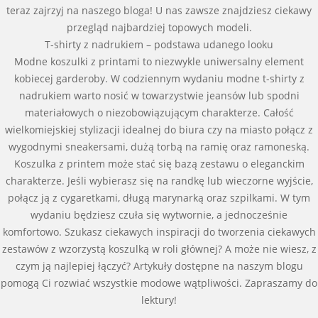
teraz zajrzyj na naszego bloga! U nas zawsze znajdziesz ciekawy
przegląd najbardziej topowych modeli.
T-shirty z nadrukiem – podstawa udanego looku
Modne koszulki z printami to niezwykle uniwersalny element
kobiecej garderoby. W codziennym wydaniu modne t-shirty z
nadrukiem warto nosić w towarzystwie jeansów lub spodni
materiałowych o niezobowiązującym charakterze. Całość
wielkomiejskiej stylizacji idealnej do biura czy na miasto połącz z
wygodnymi sneakersami, dużą torbą na ramię oraz ramoneską.
Koszulka z printem może stać się bazą zestawu o eleganckim
charakterze. Jeśli wybierasz się na randkę lub wieczorne wyjście,
połącz ją z cygaretkami, długą marynarką oraz szpilkami. W tym
wydaniu będziesz czuła się wytwornie, a jednocześnie
komfortowo. Szukasz ciekawych inspiracji do tworzenia ciekawych
zestawów z wzorzystą koszulką w roli głównej? A może nie wiesz, z
czym ją najlepiej łączyć? Artykuły dostępne na naszym blogu
pomogą Ci rozwiać wszystkie modowe wątpliwości. Zapraszamy do
lektury!