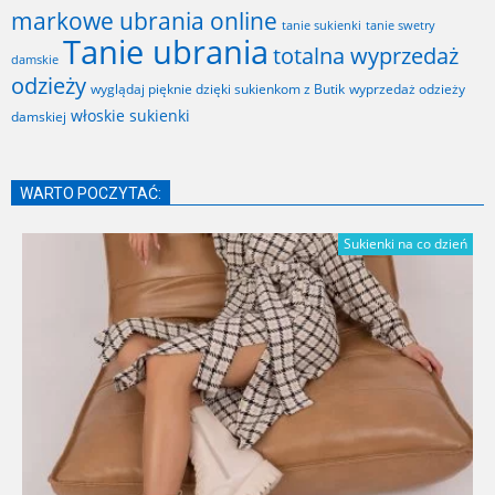
markowe ubrania online
tanie sukienki
tanie swetry
Tanie ubrania
totalna wyprzedaż
damskie
odzieży
wyglądaj pięknie dzięki sukienkom z Butik
wyprzedaż odzieży
włoskie sukienki
damskiej
WARTO POCZYTAĆ:
Sukienki na co dzień