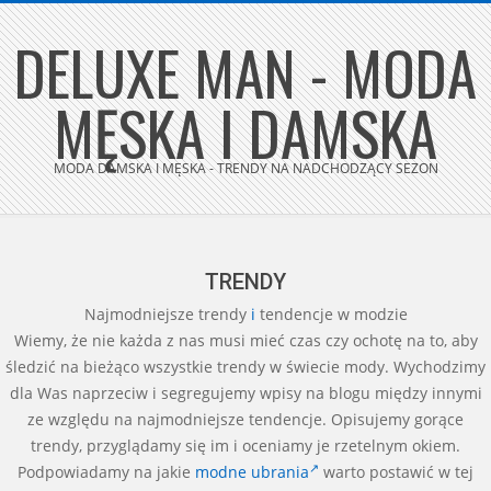
Skip
DELUXE MAN - MODA
to
content
MĘSKA I DAMSKA
MODA DAMSKA I MĘSKA - TRENDY NA NADCHODZĄCY SEZON
Secondary
Navigation
Menu
TRENDY
Najmodniejsze trendy
i
tendencje w modzie
Wiemy, że nie każda z nas musi mieć czas czy ochotę na to, aby
śledzić na bieżąco wszystkie trendy w świecie mody. Wychodzimy
dla Was naprzeciw i segregujemy wpisy na blogu między innymi
ze względu na najmodniejsze tendencje. Opisujemy gorące
trendy, przyglądamy się im i oceniamy je rzetelnym okiem.
Podpowiadamy na jakie
modne ubrania
warto postawić w tej