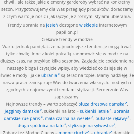
chwili, ale także jakie elementy garderoby wybrać na konkretny
sezon. Przygotowujemy dla Was przeglądy produktów, doradzamy
z czym warto je nosić i jak łączyć je z różnymi stylami ubierania.
Trendy ubrania na
jesień
dostępne
w sklepie
internetowym
papilion.pl
Ciekawe trendy w modzie
Warto jednak pamiętać, że najmodniejsze tendencje mogą trwać
tylko chwilę. Inne z kolei potrafią zadomowić się w modzie na
dłuższy czas, na przykład kilka sezonów. Zaglądajcie codziennie na
naszego bloga i czytajcie wpisy, aby wiedzieć co dzieje się w
świecie mody i jakie
ubrania
są teraz na topie. Mamy nadzieję, że
nasza praca zainspiruje Was do tworzenia własnych, modnych i
zgodnych z najnowszymi trendami stylizacji. Serdecznie Was
zapraszamy!
Najnowsze trendy – warto zobaczyć
bluza dresowa damska
,
jegginsy damskie
, sukienki na lato –
sukienki letnie
,
ubrania
damskie rue paris
,
mała czarna na wesele
,
bufiaste rękawy
,
długa spódnica na lato
,
stylizacje na sylwestra
,
Zobacz też Modne Ciuchy –
modne ciuchy
–
ubrania
damskie,