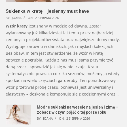
Sukienka w kratę – jesienny must have
BY:
JOANA
ON:
2 SIERPNIA 2026
Wzór kraty
jest znany w modzie od dawna. Został
wylansowany już kilkadziesiąt lat temu przez najbardziej
cenionych projektantów świata oraz największe domy mody.
Występuje zarówno w damskich, jak i męskich kolekcjach.
Bez obaw, mitem jest stwierdzenie, że wzór w kratę
optycznie pogrubia. Każda z nas musi sama przymierzyć
daną rzecz i sprawdzić jak się w niej czuje. Krata
systematycznie powraca co kilka sezonów, możemy ją wtedy
spotkać na wielu częściach garderoby. Ten ponadczasowy
wzór przetrwał próbę czasu, ponieważ jest uniwersalny i
elastyczny – doskonale komponuje się z codziennymi oraz …
Modne sukienki na wesele na jesień i zimę –
zobacz w czym pójść o tej porze roku
BY:
JOANA
ON:
2 SIERPNIA 2026