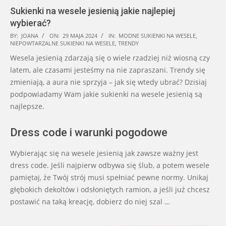
Sukienki na wesele jesienią jakie najlepiej
wybierać?
2024-
BY:
JOANA
ON:
29 MAJA 2024
IN:
MODNE SUKIENKI NA WESELE
,
NIEPOWTARZALNE SUKIENKI NA WESELE
,
TRENDY
05-
Wesela jesienią zdarzają się o wiele rzadziej niż wiosną czy
29
latem, ale czasami jesteśmy na nie zapraszani. Trendy się
zmieniają, a aura nie sprzyja – jak się wtedy ubrać? Dzisiaj
podpowiadamy Wam jakie sukienki na wesele jesienią są
najlepsze.
Dress code i warunki pogodowe
Wybierając się na wesele jesienią jak zawsze ważny jest
dress code. Jeśli najpierw odbywa się ślub, a potem wesele
pamiętaj, że Twój strój musi spełniać pewne normy. Unikaj
głębokich dekoltów i odsłoniętych ramion, a jeśli już chcesz
postawić na taką kreację, dobierz do niej szal …