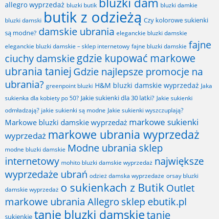
bluzki dam
allegro wyprzedaż
bluzki butik
bluzki damkie
butik z odzieżą
Czy kolorowe sukienki
bluzki damski
damskie ubrania
są modne?
eleganckie bluzki damskie
fajne
fajne bluzki damskie
eleganckie bluzki damskie – sklep internetowy
gdzie kupować markowe
ciuchy damskie
ubrania taniej
Gdzie najlepsze promocje na
ubrania?
H&M bluzki damskie wyprzedaż
greenpoint bluzki
Jaka
Jakie sukienki dla 30 latki?
sukienka dla kobiety po 50?
Jakie sukienki
odmładzają?
jakie sukienki są modne
Jakie sukienki wyszczuplają?
markowe sukienki
Markowe bluzki damskie wyprzedaż
markowe ubrania wyprzedaż
wyprzedaż
Modne ubrania sklep
modne bluzki damskie
internetowy
największe
mohito bluzki damskie wyprzedaż
wyprzedaże ubrań
odzież damska wyprzedaże
orsay bluzki
o sukienkach z Butik
Outlet
damskie wyprzedaż
markowe ubrania Allegro
sklep ebutik.pl
tanie bluzki damskie
tanie
sukienkie