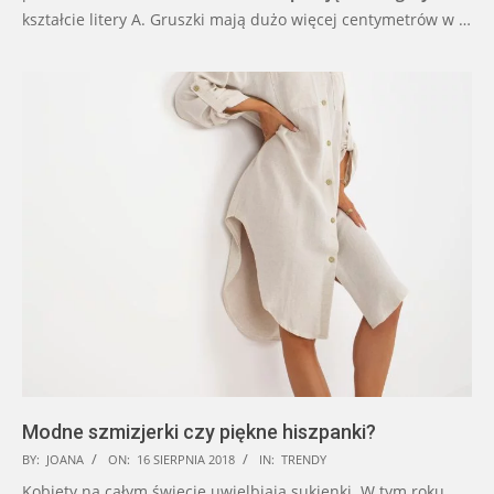
kształcie litery A. Gruszki mają dużo więcej centymetrów w …
Modne szmizjerki czy piękne hiszpanki?
2018-
BY:
JOANA
ON:
16 SIERPNIA 2018
IN:
TRENDY
08-
Kobiety na całym świecie uwielbiają sukienki. W tym roku