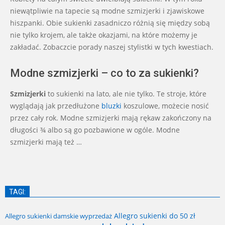
16
niewątpliwie na tapecie są modne szmizjerki i zjawiskowe
hiszpanki. Obie sukienki zasadniczo różnią się między sobą
nie tylko krojem, ale także okazjami, na które możemy je
zakładać. Zobaczcie porady naszej stylistki w tych kwestiach.
Modne szmizjerki – co to za sukienki?
Szmizjerki
to sukienki na lato, ale nie tylko. Te stroje, które
wyglądają jak przedłużone
bluzki
koszulowe, możecie nosić
przez cały rok. Modne szmizjerki mają rękaw zakończony na
długości ¾ albo są go pozbawione w ogóle. Modne
szmizjerki mają też …
TAGI:
Allegro sukienki do 50 zł
Allegro sukienki damskie wyprzedaż