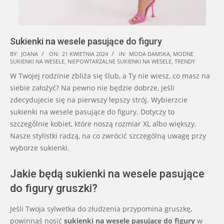
Sukienki na wesele pasujące do figury
2024-
BY:
JOANA
ON:
21 KWIETNIA 2024
IN:
MODA DAMSKA
,
MODNE
SUKIENKI NA WESELE
,
NIEPOWTARZALNE SUKIENKI NA WESELE
,
TRENDY
04-
W Twojej rodzinie zbliża się ślub, a Ty nie wiesz, co masz na
21
siebie założyć? Na pewno nie będzie dobrze, jeśli
zdecydujecie się na pierwszy lepszy strój. Wybierzcie
sukienki na wesele pasujące do figury. Dotyczy to
szczególnie kobiet, które noszą rozmiar XL albo większy.
Nasze stylistki radzą, na co zwrócić szczególną uwagę przy
wyborze sukienki.
Jakie będą sukienki na wesele pasujące
do figury gruszki?
Jeśli Twoja sylwetka do złudzenia przypomina gruszkę,
powinnaś nosić
sukienki na wesele pasujące do figury
w