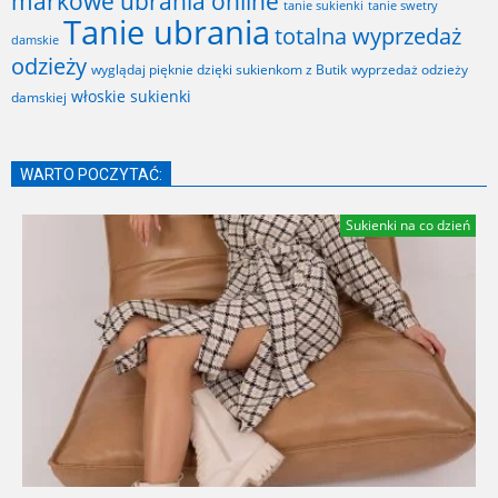
markowe ubrania online
tanie sukienki
tanie swetry
Tanie ubrania
totalna wyprzedaż
damskie
odzieży
wyglądaj pięknie dzięki sukienkom z Butik
wyprzedaż odzieży
włoskie sukienki
damskiej
WARTO POCZYTAĆ:
Sukienki na co dzień