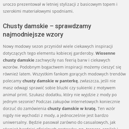
uroczo prezentował w letniej stylizacji z basicowym topem i
szerokimi materiałowymi spodniami.
Chusty damskie – sprawdzamy
najmodniejsze wzory
Nowy modowy sezon przyniósł wiele ciekawych inspiracji
dotyczących tego elementu kobiecej garderoby.
Wiosenne
chusty damskie
zachwyciły nas feerią barw i ciekawych
wzorów. Podobnym bogactwem inspiracji możemy cieszyć się
również latem. Wszystkim fankom gorących modowych trendów
polecamy
chusty damskie w panterkę
, zwłaszcza, jeśli nie
masz odwagi sprawić sobie bluzki czy sukienki z motywem
animal print. Szukasz dodatku, który nie wyjdzie z mody po
jednym sezonie? Podczas zakupów internetowych koniecznie
dorzuć do zamówienia
chusty damskie w kratę.
Ten wzór
nigdy nie wychodzi z mody, a jednocześnie jest bardzo
uniwersalny. Będzie pasował zarówno do casualowych, jak