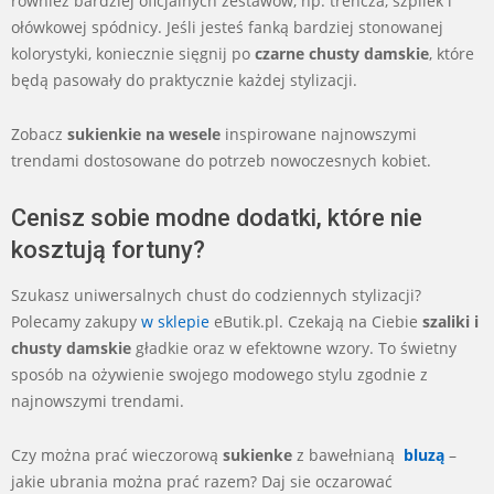
również bardziej oficjalnych zestawów, np. trencza, szpilek i
ołówkowej spódnicy. Jeśli jesteś fanką bardziej stonowanej
kolorystyki, koniecznie sięgnij po
czarne chusty damskie
, które
będą pasowały do praktycznie każdej stylizacji.
Zobacz
sukienkie na wesele
inspirowane najnowszymi
trendami dostosowane do potrzeb nowoczesnych kobiet.
Cenisz sobie modne dodatki, które nie
kosztują fortuny?
Szukasz uniwersalnych chust do codziennych stylizacji?
Polecamy zakupy
w sklepie
eButik.pl. Czekają na Ciebie
szaliki i
chusty damskie
gładkie oraz w efektowne wzory. To świetny
sposób na ożywienie swojego modowego stylu zgodnie z
najnowszymi trendami.
Czy można prać wieczorową
sukienke
z bawełnianą
bluzą
–
jakie ubrania można prać razem? Daj sie oczarować