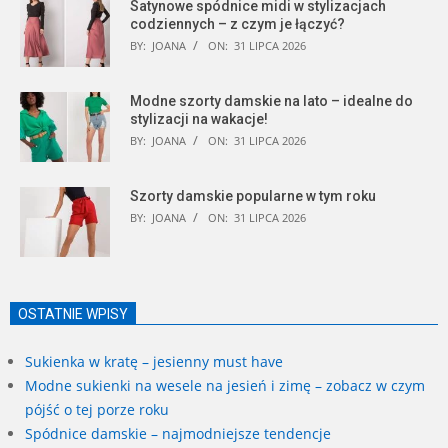
Satynowe spódnice midi w stylizacjach
codziennych – z czym je łączyć?
BY:
JOANA
ON:
31 LIPCA 2026
Modne szorty damskie na lato – idealne do
stylizacji na wakacje!
BY:
JOANA
ON:
31 LIPCA 2026
Szorty damskie popularne w tym roku
BY:
JOANA
ON:
31 LIPCA 2026
OSTATNIE WPISY
Sukienka w kratę – jesienny must have
Modne sukienki na wesele na jesień i zimę – zobacz w czym
pójść o tej porze roku
Spódnice damskie – najmodniejsze tendencje