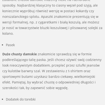
sposoby. Najbardziej klasyczny to ciasny węzeł pod szyją, ale
koniecznie wypróbuj również wersję w postaci kokardy czy
nonszalanckiego splotu. Apaszki znakomicie prezentują się w
wersji formalnej, np. z cygaretkami i białą koszulą, ale możesz
je nosić w towarzystwie bluzki koszulowej i plisowanej solejki za
kolano.
Pasek
Duże chusty damskie
znakomicie sprawdzą się w formie
podkreślającego talię paska. Jeśli chcesz ożywić swój codzienny
look nieoczywistym dodatkiem, przepleć przez szlufki jeansów
czy kulotów barwny szal. W zestawieniu z t-shirtem oraz
sportowymi butami uzyskasz bardzo ciekawy, wielkomiejski
efekt. Pamiętaj, by wybrać chustę o odpowiedniej długości i
szerokości tak, by zapewnić sobie wygodę.
Dodatek do torebki