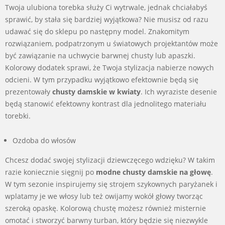
Twoja ulubiona torebka służy Ci wytrwale, jednak chciałabyś
sprawić, by stała się bardziej wyjątkowa? Nie musisz od razu
udawać się do sklepu po następny model. Znakomitym
rozwiązaniem, podpatrzonym u światowych projektantów może
być zawiązanie na uchwycie barwnej chusty lub apaszki.
Kolorowy dodatek sprawi, że Twoja stylizacja nabierze nowych
odcieni. W tym przypadku wyjątkowo efektownie będą się
prezentowały
chusty damskie w kwiaty
. Ich wyraziste desenie
będą stanowić efektowny kontrast dla jednolitego materiału
torebki.
Ozdoba do włosów
Chcesz dodać swojej stylizacji dziewczęcego wdzięku? W takim
razie koniecznie sięgnij po
modne chusty damskie na głowę
.
W tym sezonie inspirujemy się strojem szykownych paryżanek i
wplatamy je we włosy lub też owijamy wokół głowy tworząc
szeroką opaskę. Kolorową chustę możesz również misternie
omotać i stworzyć barwny turban, który będzie się niezwykle