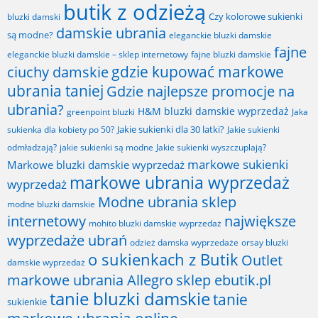
butik z odzieżą
Czy kolorowe sukienki
bluzki damski
damskie ubrania
są modne?
eleganckie bluzki damskie
fajne
fajne bluzki damskie
eleganckie bluzki damskie – sklep internetowy
gdzie kupować markowe
ciuchy damskie
ubrania taniej
Gdzie najlepsze promocje na
ubrania?
H&M bluzki damskie wyprzedaż
greenpoint bluzki
Jaka
Jakie sukienki dla 30 latki?
sukienka dla kobiety po 50?
Jakie sukienki
odmładzają?
jakie sukienki są modne
Jakie sukienki wyszczuplają?
markowe sukienki
Markowe bluzki damskie wyprzedaż
markowe ubrania wyprzedaż
wyprzedaż
Modne ubrania sklep
modne bluzki damskie
internetowy
największe
mohito bluzki damskie wyprzedaż
wyprzedaże ubrań
odzież damska wyprzedaże
orsay bluzki
o sukienkach z Butik
Outlet
damskie wyprzedaż
markowe ubrania Allegro
sklep ebutik.pl
tanie bluzki damskie
tanie
sukienkie