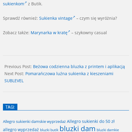
sukienkom
z Butik.
Sprawdź również:
Sukienka vintage
– czym się wyróżnia?
Zobacz także:
Marynarka w kratę
– szykowny casual
2024-
06-
Previous Post:
Beżowa codzienna bluzka z printem i aplikacją
25
Next Post:
Pomarańczowa luźna sukienka z kieszeniami
SUBLEVEL
TAGI:
Allegro sukienki do 50 zł
Allegro sukienki damskie wyprzedaż
bluzki dam
allegro wyprzedaż
bluzki butik
bluzki damkie