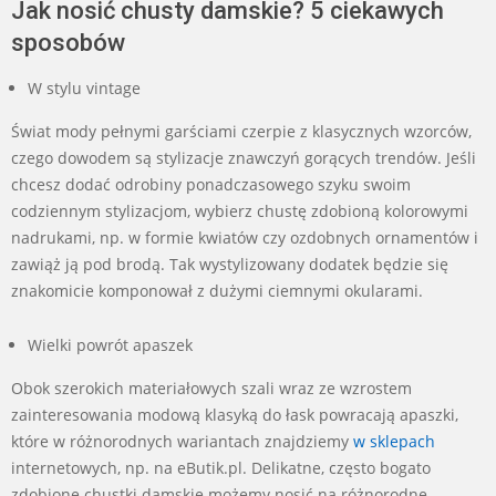
Jak nosić chusty damskie? 5 ciekawych
sposobów
W stylu vintage
Świat mody pełnymi garściami czerpie z klasycznych wzorców,
czego dowodem są stylizacje znawczyń gorących trendów. Jeśli
chcesz dodać odrobiny ponadczasowego szyku swoim
codziennym stylizacjom, wybierz chustę zdobioną kolorowymi
nadrukami, np. w formie kwiatów czy ozdobnych ornamentów i
zawiąż ją pod brodą. Tak wystylizowany dodatek będzie się
znakomicie komponował z dużymi ciemnymi okularami.
Wielki powrót apaszek
Obok szerokich materiałowych szali wraz ze wzrostem
zainteresowania modową klasyką do łask powracają apaszki,
które w różnorodnych wariantach znajdziemy
w sklepach
internetowych, np. na eButik.pl. Delikatne, często bogato
zdobione chustki damskie możemy nosić na różnorodne