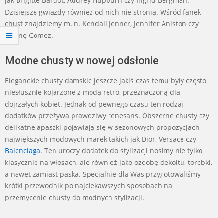
jak Brigitte Bardot, Audrey Hupburn czy Ingrid Bergman.
Dzisiejsze gwiazdy również od nich nie stronią. Wśród fanek
chust znajdziemy m.in. Kendall Jenner, Jennifer Aniston czy
Selenę Gomez.
Modne chusty w nowej odsłonie
Eleganckie chusty damskie jeszcze jakiś czas temu były często
niesłusznie kojarzone z modą retro, przeznaczoną dla
dojrzałych kobiet. Jednak od pewnego czasu ten rodzaj
dodatków przeżywa prawdziwy renesans. Obszerne chusty czy
delikatne apaszki pojawiają się w sezonowych propozycjach
największych modowych marek takich jak Dior, Versace czy
Balenciaga
. Ten uroczy dodatek do stylizacji nosimy nie tylko
klasycznie na włosach, ale również jako ozdobę dekoltu, torebki,
a nawet zamiast paska. Specjalnie dla Was przygotowaliśmy
krótki przewodnik po najciekawszych sposobach na
przemycenie chusty do modnych stylizacji.