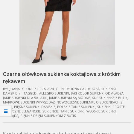
Czarna ołówkowa sukienka koktajlowa z krótkim
rękawem
BY:
JOANA
ON:
7 LIPCA 2024
IN:
MODNA GARDEROBA
,
SUKIENKI
DAMSKIE
TAGGED:
ALLEGRO SUKIENKI
,
JAKI KOLOR SUKIENKI ODMŁADZA
,
JAKIE SUKIENKI DLA 50 LATKI
,
JAKIE SUKIENKI SĄ MODNE
,
KUP SUKIENKĘ Z BUTIK
,
MARKOWE SUKIENKI WYPRZEDAŻ
,
NOWOCZESNE SUKIENKI
,
O SUKIENKACH Z
BUTIK
,
PIĘKNE SUKIENKI DAMSKIE
,
POLSKIE TANIE SUKIENKI
,
SUKIENKI PROSTE
KLASYCZNE ELEGANCKIE
,
SUKIENKIE
,
TANIE SUKIENKI
,
WŁOSKIE SUKIENKI
,
WYGLĄDAJ PIĘKNIE DZIĘKI SUKIENKOM Z BUTIK
Każda kobieta zasługuje na to, by czuć się wyjątkowo i