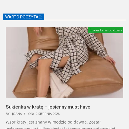
WARTO POCZYTAĆ:
Sukienki na co dzień
Sukienka w kratę – jesienny must have
BY:
JOANA
ON:
2 SIERPNIA 2026
Wzór kraty jest znany w modzie od dawna. Został
wylansowany już kilkadziesiąt lat temu przez najbardziej