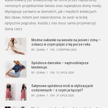
cenionych projektantów świata oraz największe domy mody.
Występuje zarówno w damskich, jak i męskich kolekcjach.
Bez obaw, mitem jest stwierdzenie, że wzór w kratę
optycznie pogrubia. Każda z nas musi sama przymierzyć
daną rzecz
Modne sukienki na wesele na jesień i zimę –
zobacz w czym pójść o tej porze roku
BY:
JOANA
ON:
2 SIERPNIA 2026
Spódnice damskie – najmodniejsze
tendencje
BY:
JOANA
ON:
31 LIPCA 2026
Satynowe spódnice midi w stylizacjach
codziennych – z czym je łączyć?
BY:
JOANA
ON:
31 LIPCA 2026