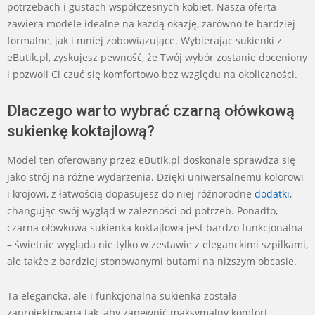
potrzebach i gustach współczesnych kobiet. Nasza oferta
zawiera modele idealne na każdą okazję, zarówno te bardziej
formalne, jak i mniej zobowiązujące. Wybierając sukienki z
eButik.pl, zyskujesz pewność, że Twój wybór zostanie doceniony
i pozwoli Ci czuć się komfortowo bez względu na okoliczności.
Dlaczego warto wybrać czarną ołówkową
sukienkę koktajlową?
Model ten oferowany przez eButik.pl doskonale sprawdza się
jako strój na różne wydarzenia. Dzięki uniwersalnemu kolorowi
i krojowi, z łatwością dopasujesz do niej różnorodne
dodatki
,
changując swój wygląd w zależności od potrzeb. Ponadto,
czarna ołówkowa sukienka koktajlowa jest bardzo funkcjonalna
– świetnie wygląda nie tylko w zestawie z eleganckimi szpilkami,
ale także z bardziej stonowanymi butami na niższym obcasie.
Ta elegancka, ale i funkcjonalna sukienka została
zaprojektowana tak, aby zapewnić maksymalny komfort