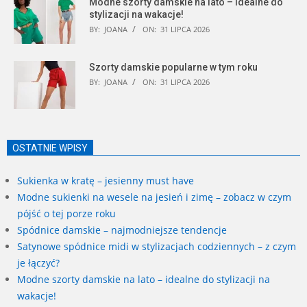
Modne szorty damskie na lato – idealne do
stylizacji na wakacje!
BY:
JOANA
ON:
31 LIPCA 2026
Szorty damskie popularne w tym roku
BY:
JOANA
ON:
31 LIPCA 2026
OSTATNIE WPISY
Sukienka w kratę – jesienny must have
Modne sukienki na wesele na jesień i zimę – zobacz w czym
pójść o tej porze roku
Spódnice damskie – najmodniejsze tendencje
Satynowe spódnice midi w stylizacjach codziennych – z czym
je łączyć?
Modne szorty damskie na lato – idealne do stylizacji na
wakacje!