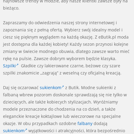
najnowsze trendy w modzie, aby nasze klientki zawsze były na
bieżąco.
Zapraszamy do odwiedzenia naszej strony internetowej i
zapoznania się z pełną ofertą. Wybierz swój idealny model i
ciesz się pięknym wyglądem na każdą okazję. Z eButik.pl moda
jest dostępna dla każdej kobiety! Każdy sezon przynosi kolejne
zmiany w świecie modnego obuwia, dlatego zawsze warto mieć
rękę na pulsie. Zawsze dobrym wyborem będzie klasyka.
Szpilki
Gładkie czy lakierowane czarne, beżowe czy szare
szpilki znakomicie „zagrają” z weselną czy oficjalną kreacją.
Daj się oczarować
sukienkom
z Butik. Modne sukienki z
falbaną wbrew pozorom doskonale sprawdzają się nie tylko w
dziecięcych, ale także kobiecych stylizacjach. Wyróżniamy
modele przeznaczone do chodzenia na co dzień, a także
eleganckie kreacje koktajlowe lub wieczorowe na specjalne
okazje. W obu przypadkach ozdobne
falbany
dodają
sukienkom
wyjątkowości i atrakcyjności, która bezpośrednio