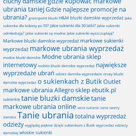
gdzie kupować markowe
ciuchy damskie
ubrania taniej
Gdzie najlepsze promocje na
ubrania?
H&M bluzki damskie wyprzedaż
greenpoint bluzki
Jaka
Jakie sukienki dla 30 latki?
sukienka dla kobiety po 50?
Jakie sukienki
odmładzają?
jakie sukienki są modne
Jakie sukienki wyszczuplają?
markowe sukienki
Markowe bluzki damskie wyprzedaż
markowe ubrania wyprzedaż
wyprzedaż
Modne ubrania sklep
modne bluzki damskie
internetowy
największe
mohito bluzki damskie wyprzedaż
wyprzedaże ubrań
odzież damska wyprzedaże
orsay bluzki
o sukienkach z Butik
Outlet
damskie wyprzedaż
markowe ubrania Allegro
sklep ebutik.pl
tanie bluzki damskie
tanie
sukienkie
markowe ubrania online
tanie sukienki
tanie swetry
Tanie ubrania
totalna wyprzedaż
damskie
odzieży
wyglądaj pięknie dzięki sukienkom z Butik
wyprzedaż odzieży
włoskie sukienki
damskiej