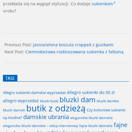
przekłada się na wygląd stylizacji. Co dodaje
sukienkom
uroku?
2024-
07-
Previous Post:
Jasnozielona koszula cropped z guzikami
07
Next Post:
Ciemnobeżowa rozkloszowana sukienka z falbaną
TAGI:
Allegro sukienki do 50 zł
Allegro sukienki damskie wyprzedaż
bluzki dam
allegro wyprzedaż
bluzki butik
bluzki damkie
butik z odzieżą
Czy kolorowe sukienki
bluzki damski
damskie ubrania
są modne?
eleganckie bluzki damskie
fajne
fajne bluzki damskie
eleganckie bluzki damskie – sklep internetowy