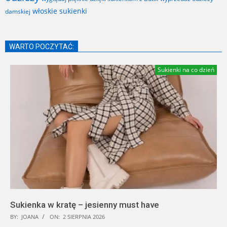
włoskie sukienki
damskiej
WARTO POCZYTAĆ:
Sukienki na co dzień
Sukienka w kratę – jesienny must have
BY:
JOANA
ON:
2 SIERPNIA 2026