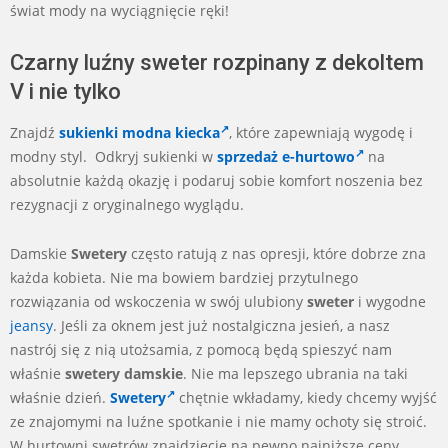
świat mody na wyciągnięcie ręki!
Czarny luźny sweter rozpinany z dekoltem
V i nie tylko
Znajdź
sukienki modna kiecka
, które zapewniają wygodę i
modny styl. Odkryj sukienki w
sprzedaż e-hurtowo
na
absolutnie każdą okazję i podaruj sobie komfort noszenia bez
rezygnacji z oryginalnego wyglądu.
Damskie
Swetery
często ratują z nas opresji, które dobrze zna
każda kobieta. Nie ma bowiem bardziej przytulnego
rozwiązania od wskoczenia w swój ulubiony
sweter
i wygodne
jeansy
. Jeśli za oknem jest już nostalgiczna jesień, a nasz
nastrój się z nią utożsamia, z pomocą będą spieszyć nam
właśnie
swetery damskie
. Nie ma lepszego ubrania na taki
właśnie dzień.
Swetery
chętnie wkładamy, kiedy chcemy wyjść
ze znajomymi na luźne spotkanie i nie mamy ochoty się stroić.
W hurtowni swetrów znajdziecie na pewno najniższe ceny