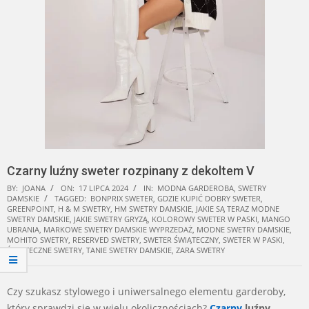
Czarny luźny sweter rozpinany z dekoltem V
BY:
JOANA
ON:
17 LIPCA 2024
IN:
MODNA GARDEROBA
,
SWETRY
DAMSKIE
TAGGED:
BONPRIX SWETER
,
GDZIE KUPIĆ DOBRY SWETER
,
GREENPOINT
,
H & M SWETRY
,
HM SWETRY DAMSKIE
,
JAKIE SĄ TERAZ MODNE
SWETRY DAMSKIE
,
JAKIE SWETRY GRYZĄ
,
KOLOROWY SWETER W PASKI
,
MANGO
UBRANIA
,
MARKOWE SWETRY DAMSKIE WYPRZEDAŻ
,
MODNE SWETRY DAMSKIE
,
MOHITO SWETRY
,
RESERVED SWETRY
,
SWETER ŚWIĄTECZNY
,
SWETER W PASKI
,
ŚWIĄTECZNE SWETRY
,
TANIE SWETRY DAMSKIE
,
ZARA SWETRY
Czy szukasz stylowego i uniwersalnego elementu garderoby,
który sprawdzi się w wielu okolicznościach?
Czarny
luźny