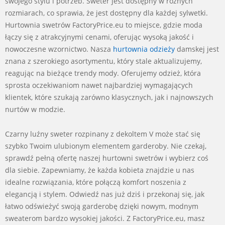
swojego stylu i potrzeb. Sweter jest dostępny w różnych
rozmiarach, co sprawia, że jest dostępny dla każdej sylwetki.
Hurtownia swetrów FactoryPrice.eu to miejsce, gdzie moda
łączy się z atrakcyjnymi cenami, oferując wysoką jakość i
nowoczesne wzornictwo. Nasza
hurtownia odzieży
damskej jest
znana z szerokiego asortymentu, który stale aktualizujemy,
reagując na bieżące trendy mody. Oferujemy odzież, która
sprosta oczekiwaniom nawet najbardziej wymagających
klientek, które szukają zarówno klasycznych, jak i najnowszych
nurtów w modzie.
Czarny luźny sweter rozpinany z dekoltem V może stać się
szybko Twoim ulubionym elementem garderoby. Nie czekaj,
sprawdź pełną ofertę naszej hurtowni swetrów i wybierz coś
dla siebie. Zapewniamy, że każda kobieta znajdzie u nas
idealne rozwiązania, które połączą komfort noszenia z
elegancją i stylem. Odwiedź nas już dziś i przekonaj się, jak
łatwo odświeżyć swoją garderobę dzięki nowym, modnym
sweaterom bardzo wysokiej jakości. Z FactoryPrice.eu, masz