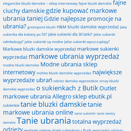
fajne
fajne bluzki damskie
eleganckie bluzki damskie – sklep internetowy
gdzie kupować markowe
ciuchy damskie
ubrania taniej
Gdzie najlepsze promocje na
ubrania?
H&M bluzki damskie wyprzedaż
greenpoint bluzki
Jaka
Jakie sukienki dla 30 latki?
sukienka dla kobiety po 50?
Jakie sukienki
odmładzają?
jakie sukienki są modne
Jakie sukienki wyszczuplają?
markowe sukienki
Markowe bluzki damskie wyprzedaż
markowe ubrania wyprzedaż
wyprzedaż
Modne ubrania sklep
modne bluzki damskie
internetowy
największe
mohito bluzki damskie wyprzedaż
wyprzedaże ubrań
odzież damska wyprzedaże
orsay bluzki
o sukienkach z Butik
Outlet
damskie wyprzedaż
markowe ubrania Allegro
sklep ebutik.pl
tanie bluzki damskie
tanie
sukienkie
markowe ubrania online
tanie sukienki
tanie swetry
Tanie ubrania
totalna wyprzedaż
damskie
odzieży
wyglądaj pięknie dzięki sukienkom z Butik
wyprzedaż odzieży