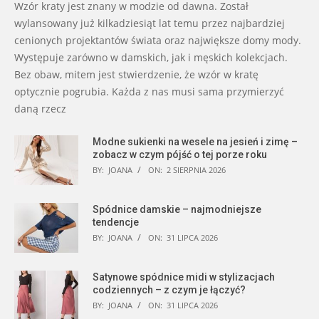
Wzór kraty jest znany w modzie od dawna. Został
wylansowany już kilkadziesiąt lat temu przez najbardziej
cenionych projektantów świata oraz największe domy mody.
Występuje zarówno w damskich, jak i męskich kolekcjach.
Bez obaw, mitem jest stwierdzenie, że wzór w kratę
optycznie pogrubia. Każda z nas musi sama przymierzyć
daną rzecz
Modne sukienki na wesele na jesień i zimę –
zobacz w czym pójść o tej porze roku
BY:
JOANA
ON:
2 SIERPNIA 2026
Spódnice damskie – najmodniejsze
tendencje
BY:
JOANA
ON:
31 LIPCA 2026
Satynowe spódnice midi w stylizacjach
codziennych – z czym je łączyć?
BY:
JOANA
ON:
31 LIPCA 2026