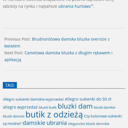
odzieży na rynku i najtańsze
ubrania hurtowo
.
2024-
07-
Previous Post:
Brudnoróżowa damska bluzka oversize z
17
kwiatem
Next Post:
Camelowa damska bluzka z długim rękawem i
aplikacją
TAGI:
Allegro sukienki do 50 zł
Allegro sukienki damskie wyprzedaż
bluzki dam
allegro wyprzedaż
bluzki butik
bluzki damkie
butik z odzieżą
Czy kolorowe sukienki
bluzki damski
damskie ubrania
są modne?
eleganckie bluzki damskie