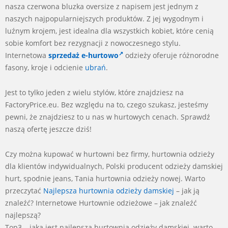
nasza czerwona bluzka oversize z napisem jest jednym z
naszych najpopularniejszych produktów. Z jej wygodnym i
luźnym krojem, jest idealna dla wszystkich kobiet, które cenią
sobie komfort bez rezygnacji z nowoczesnego stylu.
Internetowa
sprzedaż e-hurtowo
odzieży oferuje różnorodne
fasony, kroje i odcienie
ubrań
.
Jest to tylko jeden z wielu stylów, które znajdziesz na
FactoryPrice.eu. Bez względu na to, czego szukasz, jesteśmy
pewni, że znajdziesz to u nas w hurtowych cenach. Sprawdź
naszą ofertę jeszcze dziś!
Czy można kupować w hurtowni bez firmy, hurtownia odzieży
dla klientów indywidualnych, Polski producent odzieży damskiej
hurt, spodnie jeans, Tania hurtownia odzieży nowej. Warto
przeczytać
Najlepsza hurtownia odzieży damskiej
– jak ją
znaleźć? Internetowe Hurtownie odzieżowe – jak znaleźć
najlepszą?
Top3 – jaka jest najlepsza hurtownia odzieży damskiej. warto