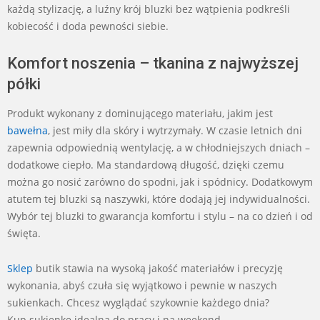
każdą stylizację, a luźny krój bluzki bez wątpienia podkreśli
kobiecość i doda pewności siebie.
Komfort noszenia – tkanina z najwyższej
półki
Produkt wykonany z dominującego materiału, jakim jest
bawełna
, jest miły dla skóry i wytrzymały. W czasie letnich dni
zapewnia odpowiednią wentylację, a w chłodniejszych dniach –
dodatkowe ciepło. Ma standardową długość, dzięki czemu
można go nosić zarówno do spodni, jak i spódnicy. Dodatkowym
atutem tej bluzki są naszywki, które dodają jej indywidualności.
Wybór tej bluzki to gwarancja komfortu i stylu – na co dzień i od
święta.
Sklep
butik stawia na wysoką jakość materiałów i precyzję
wykonania, abyś czuła się wyjątkowo i pewnie w naszych
sukienkach. Chcesz wyglądać szykownie każdego dnia?
Kup sukienkę idealną do pracy i na weekend.