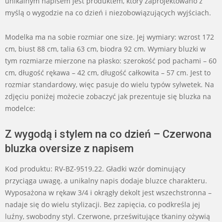
unikalnym napisem jest produktem, który zaprojektowano z
myślą o wygodzie na co dzień i niezobowiązujących wyjściach.
Modelka ma na sobie rozmiar one size. Jej wymiary: wzrost 172
cm, biust 88 cm, talia 63 cm, biodra 92 cm. Wymiary bluzki w
tym rozmiarze mierzone na płasko: szerokość pod pachami – 60
cm, długość rękawa – 42 cm, długość całkowita – 57 cm. Jest to
rozmiar standardowy, więc pasuje do wielu typów sylwetek. Na
zdjęciu poniżej możecie zobaczyć jak prezentuje się bluzka na
modelce:
Z wygodą i stylem na co dzień – Czerwona
bluzka oversize z napisem
Kod produktu: RV-BZ-9519.22. Gładki wzór dominujący
przyciąga uwagę, a unikalny napis dodaje bluzce charakteru.
Wyposażona w rękaw 3/4 i okrągły dekolt jest wszechstronna –
nadaje się do wielu stylizacji. Bez zapięcia, co podkreśla jej
luźny, swobodny styl. Czerwone, prześwitujące tkaniny ożywią