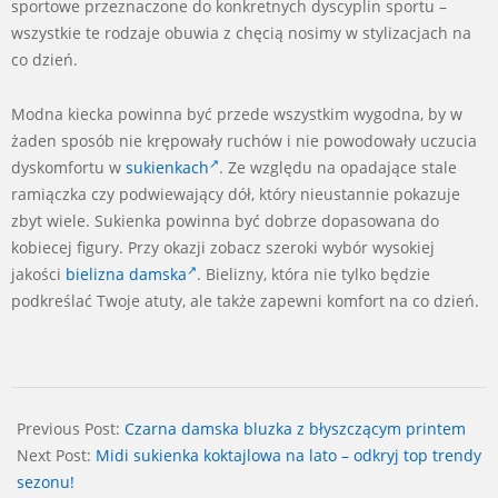
sportowe przeznaczone do konkretnych dyscyplin sportu –
wszystkie te rodzaje obuwia z chęcią nosimy w stylizacjach na
co dzień.
Modna kiecka powinna być przede wszystkim wygodna, by w
żaden sposób nie krępowały ruchów i nie powodowały uczucia
dyskomfortu w
sukienkach
. Ze względu na opadające stale
ramiączka czy podwiewający dół, który nieustannie pokazuje
zbyt wiele. Sukienka powinna być dobrze dopasowana do
kobiecej figury. Przy okazji zobacz szeroki wybór wysokiej
jakości
bielizna damska
. Bielizny, która nie tylko będzie
podkreślać Twoje atuty, ale także zapewni komfort na co dzień.
2024-
06-
Previous Post:
Czarna damska bluzka z błyszczącym printem
14
Next Post:
Midi sukienka koktajlowa na lato – odkryj top trendy
sezonu!