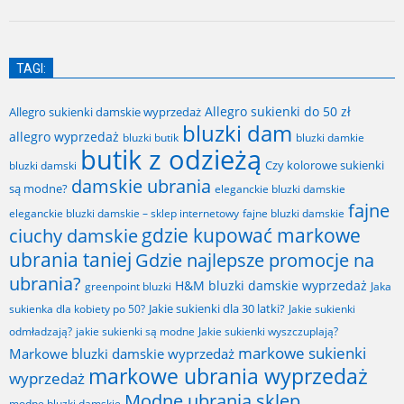
TAGI:
Allegro sukienki do 50 zł
Allegro sukienki damskie wyprzedaż
bluzki dam
allegro wyprzedaż
bluzki butik
bluzki damkie
butik z odzieżą
Czy kolorowe sukienki
bluzki damski
damskie ubrania
są modne?
eleganckie bluzki damskie
fajne
fajne bluzki damskie
eleganckie bluzki damskie – sklep internetowy
gdzie kupować markowe
ciuchy damskie
ubrania taniej
Gdzie najlepsze promocje na
ubrania?
H&M bluzki damskie wyprzedaż
greenpoint bluzki
Jaka
Jakie sukienki dla 30 latki?
sukienka dla kobiety po 50?
Jakie sukienki
odmładzają?
jakie sukienki są modne
Jakie sukienki wyszczuplają?
markowe sukienki
Markowe bluzki damskie wyprzedaż
markowe ubrania wyprzedaż
wyprzedaż
Modne ubrania sklep
modne bluzki damskie