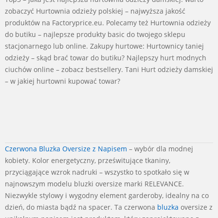
zobaczyć Hurtownia odzieży polskiej – najwyższa jakość
produktów na Factoryprice.eu. Polecamy też Hurtownia odzieży
do butiku – najlepsze produkty basic do twojego sklepu
stacjonarnego lub online. Zakupy hurtowe: Hurtownicy taniej
odzieży – skąd brać towar do butiku? Najlepszy hurt modnych
ciuchów online – zobacz bestsellery. Tani Hurt odzieży damskiej
– w jakiej hurtowni kupować towar?
2024-
Czerwona Bluzka Oversize z Napisem
– wybór dla modnej
11-
kobiety. Kolor energetyczny, prześwitujące tkaniny,
18
przyciągające wzrok nadruki – wszystko to spotkało się w
najnowszym modelu bluzki oversize marki RELEVANCE.
Niezwykle stylowy i wygodny element garderoby, idealny na co
dzień, do miasta bądź na spacer. Ta czerwona
bluzka
oversize z