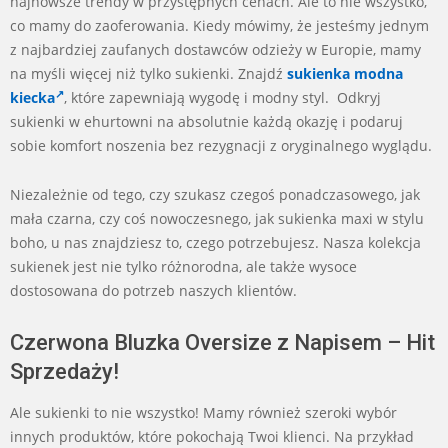
najnowsze trendy w przystępnych cenach. Ale to nie wszystko,
co mamy do zaoferowania. Kiedy mówimy, że jesteśmy jednym
z najbardziej zaufanych dostawców odzieży w Europie, mamy
na myśli więcej niż tylko sukienki. Znajdź
sukienka modna
kiecka
, które zapewniają wygodę i modny styl. Odkryj
sukienki w ehurtowni na absolutnie każdą okazję i podaruj
sobie komfort noszenia bez rezygnacji z oryginalnego wyglądu.
Niezależnie od tego, czy szukasz czegoś ponadczasowego, jak
mała czarna, czy coś nowoczesnego, jak sukienka maxi w stylu
boho, u nas znajdziesz to, czego potrzebujesz. Nasza kolekcja
sukienek jest nie tylko różnorodna, ale także wysoce
dostosowana do potrzeb naszych klientów.
Czerwona Bluzka Oversize z Napisem – Hit
Sprzedaży!
Ale sukienki to nie wszystko! Mamy również szeroki wybór
innych produktów, które pokochają Twoi klienci. Na przykład