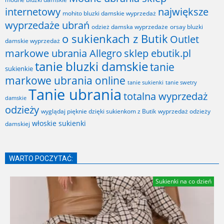
internetowy
największe
mohito bluzki damskie wyprzedaż
wyprzedaże ubrań
odzież damska wyprzedaże
orsay bluzki
o sukienkach z Butik
Outlet
damskie wyprzedaż
markowe ubrania Allegro
sklep ebutik.pl
tanie bluzki damskie
tanie
sukienkie
markowe ubrania online
tanie sukienki
tanie swetry
Tanie ubrania
totalna wyprzedaż
damskie
odzieży
wyglądaj pięknie dzięki sukienkom z Butik
wyprzedaż odzieży
włoskie sukienki
damskiej
WARTO POCZYTAĆ:
Sukienki na co dzień