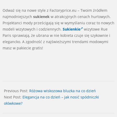
Odważ się na nowe style z Factoryprice.eu – Twoim źródłem
najmodniejszych
sukienek
w atrakcyjnych cenach hurtowych.
Projektanci mody prześcigają się w wymyślaniu coraz to nowych
modeli wizytowych i codziennych.
Sukienkie
wizytowe Rue
Paris sprawiają, że ubrana w nie kobieta czuje się szykownie i
elegancko. A zgodność z najświeższymi trendami modowymi
masz w pakiecie gratis!
2024-
06-
Previous Post:
Różowa wiskozowa bluzka na co dzień
09
Next Post:
Elegancja na co dzień – jak nosić spódniczki
ołówkowe?