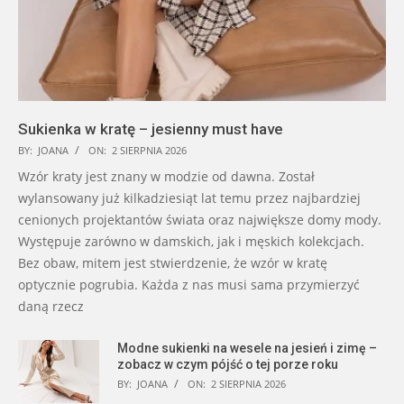
Sukienka w kratę – jesienny must have
BY:
JOANA
ON:
2 SIERPNIA 2026
Wzór kraty jest znany w modzie od dawna. Został
wylansowany już kilkadziesiąt lat temu przez najbardziej
cenionych projektantów świata oraz największe domy mody.
Występuje zarówno w damskich, jak i męskich kolekcjach.
Bez obaw, mitem jest stwierdzenie, że wzór w kratę
optycznie pogrubia. Każda z nas musi sama przymierzyć
daną rzecz
Modne sukienki na wesele na jesień i zimę –
zobacz w czym pójść o tej porze roku
BY:
JOANA
ON:
2 SIERPNIA 2026