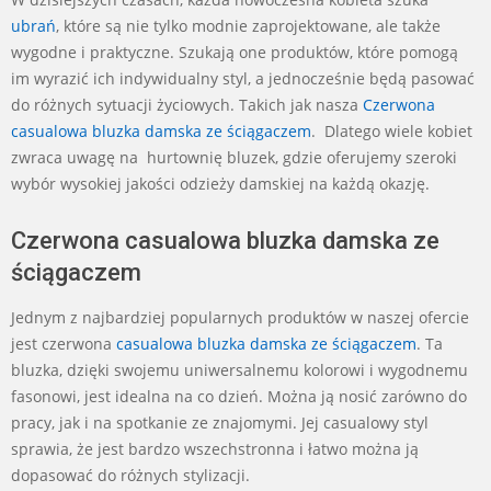
06-
ubrań
, które są nie tylko modnie zaprojektowane, ale także
16
wygodne i praktyczne. Szukają one produktów, które pomogą
im wyrazić ich indywidualny styl, a jednocześnie będą pasować
do różnych sytuacji życiowych. Takich jak nasza
Czerwona
casualowa bluzka damska ze ściągaczem
. Dlatego wiele kobiet
zwraca uwagę na hurtownię bluzek, gdzie oferujemy szeroki
wybór wysokiej jakości odzieży damskiej na każdą okazję.
Czerwona casualowa bluzka damska ze
ściągaczem
Jednym z najbardziej popularnych produktów w naszej ofercie
jest czerwona
casualowa bluzka damska ze ściągaczem
. Ta
bluzka, dzięki swojemu uniwersalnemu kolorowi i wygodnemu
fasonowi, jest idealna na co dzień. Można ją nosić zarówno do
pracy, jak i na spotkanie ze znajomymi. Jej casualowy styl
sprawia, że jest bardzo wszechstronna i łatwo można ją
dopasować do różnych stylizacji.