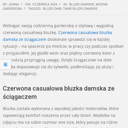
BY:
JOANA
ON:
9 CZERWCA 2024
IN:
BLUZKI DAMSKIE
,
MODNA
GARDEROBA
TAGGED:
BLUZKI DAM
,
TANIE BLUZKI DAMSKIE
Wzbogać swoją codzienną garderobę o stylową i wygodną
czerwoną casualową bluzkę.
Czerwona casualowa bluzka
damska ze ściągaczem
doskonale sprawdzi się w każdej
sytuacji – na spacerze po mieście, w pracy czy podczas spotkań
z przyjaciółmi. Jej gładki wzór oraz piękny czerwony kolor z
pewnością przyciągną uwagę. Dzięki ściągaczowi na dole
bluzka dopasowuje się do sylwetki, podkreślając jej atuty i
dodając elegancji.
Czerwona casualowa bluzka damska ze
ściągaczem
Bluzka została wykonana z wysokiej jakości materiałów, które
zapewniają komfort noszenia przez cały dzień. Modelka na
zdjęciu ma na sobie rozmiar one size, który pasuje na różne