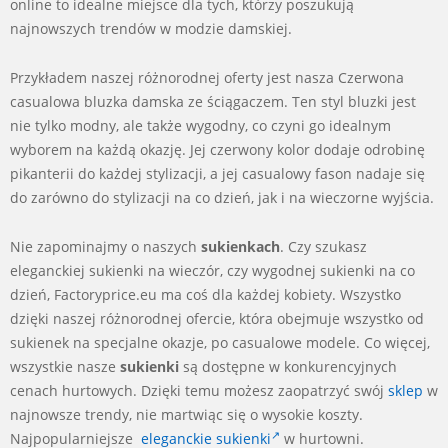
online to idealne miejsce dla tych, którzy poszukują
najnowszych trendów w modzie damskiej.
Przykładem naszej różnorodnej oferty jest nasza Czerwona
casualowa bluzka damska ze ściągaczem. Ten styl bluzki jest
nie tylko modny, ale także wygodny, co czyni go idealnym
wyborem na każdą okazję. Jej czerwony kolor dodaje odrobinę
pikanterii do każdej stylizacji, a jej casualowy fason nadaje się
do zarówno do stylizacji na co dzień, jak i na wieczorne wyjścia.
Nie zapominajmy o naszych
sukienkach
. Czy szukasz
eleganckiej sukienki na wieczór, czy wygodnej sukienki na co
dzień, Factoryprice.eu ma coś dla każdej kobiety. Wszystko
dzięki naszej różnorodnej ofercie, która obejmuje wszystko od
sukienek na specjalne okazje, po casualowe modele. Co więcej,
wszystkie nasze
sukienki
są dostępne w konkurencyjnych
cenach hurtowych. Dzięki temu możesz zaopatrzyć swój
sklep
w
najnowsze trendy, nie martwiąc się o wysokie koszty.
Najpopularniejsze
eleganckie sukienki
w hurtowni.