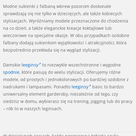
Modne sukienki z falbaną wbrew pozorom doskonale
sprawdzają się nie tylko w dziecięcych, ale także kobiecych
stylizacjach. Wyróżniamy modele przeznaczone do chodzenia
na co dzień, a także eleganckie kreacje koktajlowe lub
wieczorowe na specjalne okazje. W obu przypadkach ozdobne
falbany dodają sukienkom wyjątkowości i atrakcyjności, która
bezpośrednio przekłada się na wygląd stylizacji.
Damskie
leeginsy
to niezwykle wszechstronne i wygodne
spodnie
, które pasują do wielu stylizacji. Oferujemy różne
modele, od prostych i jednokolorowych po bardziej ozdobne z
nadrukami i lampasami. Ponadto
leeginsy
basic to bardzo
uniwersalny element garderoby, niezależnie od tego, czy
siedzisz w domu, wybierasz się na trening, jogging lub do pracy
– rób to w naszych leginsach.
2024-
W dzisiejszych czasach, każda nowoczesna kobieta szuka