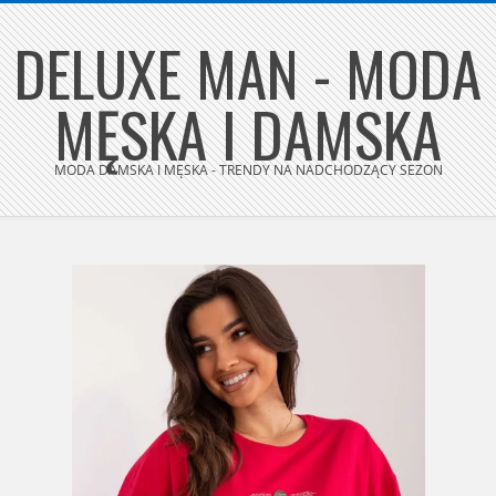
Skip
DELUXE MAN - MODA
to
content
MĘSKA I DAMSKA
MODA DAMSKA I MĘSKA - TRENDY NA NADCHODZĄCY SEZON
Secondary
Navigation
Menu