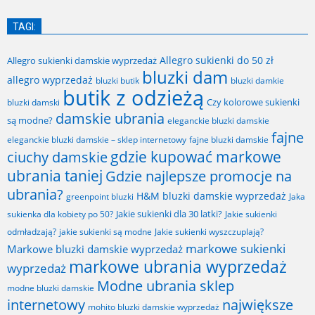
TAGI:
Allegro sukienki do 50 zł
Allegro sukienki damskie wyprzedaż
bluzki dam
allegro wyprzedaż
bluzki butik
bluzki damkie
butik z odzieżą
Czy kolorowe sukienki
bluzki damski
damskie ubrania
są modne?
eleganckie bluzki damskie
fajne
fajne bluzki damskie
eleganckie bluzki damskie – sklep internetowy
gdzie kupować markowe
ciuchy damskie
ubrania taniej
Gdzie najlepsze promocje na
ubrania?
H&M bluzki damskie wyprzedaż
greenpoint bluzki
Jaka
Jakie sukienki dla 30 latki?
sukienka dla kobiety po 50?
Jakie sukienki
odmładzają?
jakie sukienki są modne
Jakie sukienki wyszczuplają?
markowe sukienki
Markowe bluzki damskie wyprzedaż
markowe ubrania wyprzedaż
wyprzedaż
Modne ubrania sklep
modne bluzki damskie
internetowy
największe
mohito bluzki damskie wyprzedaż