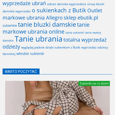
wyprzedaże ubrań
odzież damska wyprzedaże
orsay bluzki
o sukienkach z Butik
Outlet
damskie wyprzedaż
markowe ubrania Allegro
sklep ebutik.pl
tanie bluzki damskie
tanie
sukienkie
markowe ubrania online
tanie sukienki
tanie swetry
Tanie ubrania
totalna wyprzedaż
damskie
odzieży
wyglądaj pięknie dzięki sukienkom z Butik
wyprzedaż odzieży
włoskie sukienki
damskiej
WARTO POCZYTAĆ:
Sukienki na co dzień