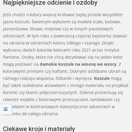
Najpiękniejsze odcienie i ozdoby
Jeśli chodzi o kolory wiosną królować będą przede wszystkim
jasne koszule. Świetnym wyborem są modele białe, beżowe,
jasnoróżowe, liliowe, miętowe czy w innych pastelowych
odcieniach. W tym roku z pewnością częściej będziemy stawiać
na ubrania w odcieniach koloru żółtego i szarego. Dzięki
wybraniu dwóch kolorów kolorami roku 2021 przez Instytut
Pantone. Osoby, które nie chcą decydować się na jeden kolor
mogą postawić na
damskie koszule na wiosnę we wzory
. Z
kolorowymi printami czy haftami. Dobrymi ozdobami ubrań są
różnego rodzaju wiązania, falbanki i wycięcia.
Koszule
mogą
być także ozdobione wstawkami z innego materiału na przykład
koronki czy tkanin półprzezroczystych. Dobrze prezentują się
również modele z kolorowymi przeszyciami, lamówkami czy
wstawkami w kontrastowych kolorystycznie odcieniach w
stosunku do całego ubrania.
Ciekawe kroje i materiały