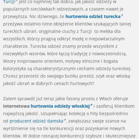
Turcji
jest co najmniej tak dobra, jak jakość odzieży w
popularnych sieciówkach odzieżowych, a czasem nawet je
przewyższa. Nic dziwnego, że
hurtownia odzież turecka
przeżywa ostatnio istne oblężenie klientów szukających taniej
tureckich ubrań. oryginalne ciuchy z Turcji to mekka dla
wszystkich, którzy pragną odkryć modę o niepowtarzalnym
charakterze. Turecka odzież znamy przede wszystkim z
niezwykłych wzorów, które łączą tradycję z nowoczesnością.
Wzory inspirowane orientem, motywy etniczne i bogata
kolorystyka są charakterystycznymi cechami odzieży tureckiej.
Chcesz przenieść do swojego butiku prestiż, szyk oraz włoską
jakość ubrań w dobrych cenach hurtowych?
Zatem sprawdź już teraz jakie fasony prosto z Włoch oferuje
internetowa
hurtownia odzieży włoskiej
i zaoferuj klientkom
najwyższą jakość. Uzupełniając kolekcję o hity bezpośrednio
od
producent odzież damska
, zwiększasz swoje szanse na
wyróżnienie się na tle konkurencji oraz pozyskanie nowych
klientów. W dobie rosnącej konkurencji szybsze i skuteczniejsze