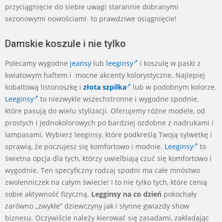
przyciągnięcie do siebie uwagi starannie dobranymi
sezonowymi nowościami to prawdziwe osiągnięcie!
Damskie koszule i nie tylko
Polecamy wygodne
jeansy
lub
leeginsy
i koszulę w paski z
kwiatowym haftem i mocne akcenty kolorystyczne. Najlepiej
kobaltową listonoszkę i
złota szpilka
lub w podobnym kolorze.
Leeginsy
to niezwykle wszechstronne i wygodne spodnie,
które pasują do wielu stylizacji. Oferujemy różne modele, od
prostych i jednokolorowych po bardziej ozdobne z nadrukami i
lampasami. Wybierz leeginsy, które podkreślą Twoją sylwetkę i
sprawią, że poczujesz się komfortowo i modnie.
Leeginsy
to
świetna opcja dla tych, którzy uwielbiają czuć się komfortowo i
wygodnie. Ten specyficzny rodzaj spodni ma całe mnóstwo
zwolenniczek na całym świecie! I to nie tylko tych, które cenią
sobie aktywność fizyczną.
Legginsy na co dzień
pokochały
zarówno „zwykłe” dziewczyny jak i słynne gwiazdy show
biznesu. Oczywiście należy kierować się zasadami, zakładając