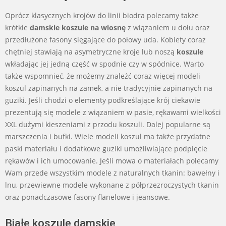
Oprócz klasycznych krojów do linii biodra polecamy także
krótkie
damskie koszule na wiosnę
z wiązaniem u dołu oraz
przedłużone fasony sięgające do połowy uda. Kobiety coraz
chętniej stawiają na asymetryczne kroje lub noszą
koszule
wkładając jej jedną część w spodnie czy w spódnice. Warto
także wspomnieć, że możemy znaleźć coraz więcej modeli
koszul zapinanych na zamek, a nie tradycyjnie zapinanych na
guziki. Jeśli chodzi o elementy podkreślające krój ciekawie
prezentują się modele z wiązaniem w pasie, rękawami wielkości
XXL dużymi kieszeniami z przodu koszuli. Dalej popularne są
marszczenia i bufki. Wiele modeli koszul ma także przydatne
paski materiału i dodatkowe guziki umożliwiające podpięcie
rękawów i ich umocowanie. Jeśli mowa o materiałach polecamy
Wam przede wszystkim modele z naturalnych tkanin: bawełny i
lnu, przewiewne modele wykonane z półprzezroczystych tkanin
oraz ponadczasowe fasony flanelowe i jeansowe.
Białe koszule damskie