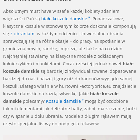
Absolutnym must have w szafie każdej kobiety zdaniem
większości Pań są
białe koszule damskie
. Ponadczasowe,
klasyczne koszule w stonowanym kolorze doskonale komponują
się
z ubraniami
w każdym odcieniu. Uniwersalne ubrania
sprawdzają się na różne okazje – do pracy, na spotkanie w
gronie znajomych, randkę, imprezę, ale także na co dzień.
Najchętniej stawiamy na klasyczne modele z odkładanym
kołnierzykiem i mankietami. Coraz częściej jednak nawet
białe
koszule damskie
są bardziej zindywidualizowane, dopasowane
bardziej do nas i naszej figury niż do kanonów wyglądu samej
koszuli. Dlatego właśnie w hurtowni Factoryprice.eu znajdziecie
koszule damskie na każdą sylwetkę. Jakie
białe koszule
damskie
polecamy?
Koszule damskie
mogą być ozdobione
takimi elementami jak delikatne hafty, żabot, marszczenie, bufki
czy wiązanie u dołu ubrania. Modele z długim rękawem mają
często specjalne listwy do podpięcia rękawów.