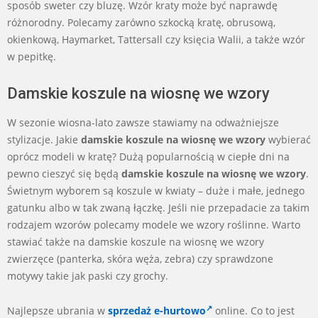
sposób sweter czy bluzę. Wzór kraty może być naprawdę
różnorodny. Polecamy zarówno szkocką kratę, obrusową,
okienkową, Haymarket, Tattersall czy księcia Walii, a także wzór
w pepitkę.
Damskie koszule na wiosnę we wzory
W sezonie wiosna-lato zawsze stawiamy na odważniejsze
stylizacje. Jakie
damskie koszule na wiosnę we wzory
wybierać
oprócz modeli w kratę? Dużą popularnością w ciepłe dni na
pewno cieszyć się będą
damskie koszule na wiosnę we wzory
.
Świetnym wyborem są koszule w kwiaty – duże i małe, jednego
gatunku albo w tak zwaną łączkę. Jeśli nie przepadacie za takim
rodzajem wzorów polecamy modele we wzory roślinne. Warto
stawiać także na damskie koszule na wiosnę we wzory
zwierzęce (panterka, skóra węża, zebra) czy sprawdzone
motywy takie jak paski czy grochy.
Najlepsze ubrania w
sprzedaż e-hurtowo
online. Co to jest