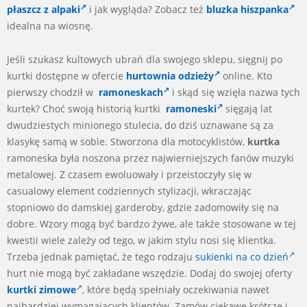
płaszcz z alpaki
i jak wygląda? Zobacz też
bluzka hiszpanka
idealna na wiosnę.
Jeśli szukasz kultowych ubrań dla swojego sklepu, sięgnij po
kurtki dostępne w ofercie
hurtownia odzieży
online. Kto
pierwszy chodził w
ramoneskach
i skąd się wzięła nazwa tych
kurtek? Choć swoją historią kurtki
ramoneski
sięgają lat
dwudziestych minionego stulecia, do dziś uznawane są za
klasykę samą w sobie. Stworzona dla motocyklistów,
kurtka
ramoneska była noszona przez najwierniejszych fanów muzyki
metalowej. Z czasem ewoluowały i przeistoczyły się w
casualowy element codziennych stylizacji, wkraczając
stopniowo do damskiej garderoby, gdzie zadomowiły się na
dobre. Wzory mogą być bardzo żywe, ale także stosowane w tej
kwestii wiele zależy od tego, w jakim stylu nosi się klientka.
Trzeba jednak pamiętać, że tego rodzaju
sukienki na co dzień
hurt nie mogą być zakładane wszędzie. Dodaj do swojej oferty
kurtki zimowe
, które będą spełniały oczekiwania nawet
najbardziej wymagających klientów. Zamów ciekawe krótsze i