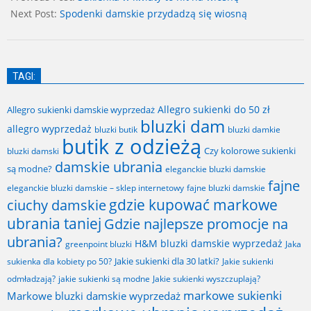
11
Next Post:
Spodenki damskie przydadzą się wiosną
TAGI:
Allegro sukienki do 50 zł
Allegro sukienki damskie wyprzedaż
bluzki dam
allegro wyprzedaż
bluzki butik
bluzki damkie
butik z odzieżą
Czy kolorowe sukienki
bluzki damski
damskie ubrania
są modne?
eleganckie bluzki damskie
fajne
fajne bluzki damskie
eleganckie bluzki damskie – sklep internetowy
gdzie kupować markowe
ciuchy damskie
ubrania taniej
Gdzie najlepsze promocje na
ubrania?
H&M bluzki damskie wyprzedaż
greenpoint bluzki
Jaka
Jakie sukienki dla 30 latki?
sukienka dla kobiety po 50?
Jakie sukienki
odmładzają?
jakie sukienki są modne
Jakie sukienki wyszczuplają?
markowe sukienki
Markowe bluzki damskie wyprzedaż