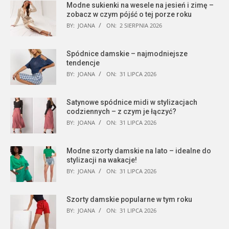
Modne sukienki na wesele na jesień i zimę –
zobacz w czym pójść o tej porze roku
BY:
JOANA
ON:
2 SIERPNIA 2026
Spódnice damskie – najmodniejsze
tendencje
BY:
JOANA
ON:
31 LIPCA 2026
Satynowe spódnice midi w stylizacjach
codziennych – z czym je łączyć?
BY:
JOANA
ON:
31 LIPCA 2026
Modne szorty damskie na lato – idealne do
stylizacji na wakacje!
BY:
JOANA
ON:
31 LIPCA 2026
Szorty damskie popularne w tym roku
BY:
JOANA
ON:
31 LIPCA 2026