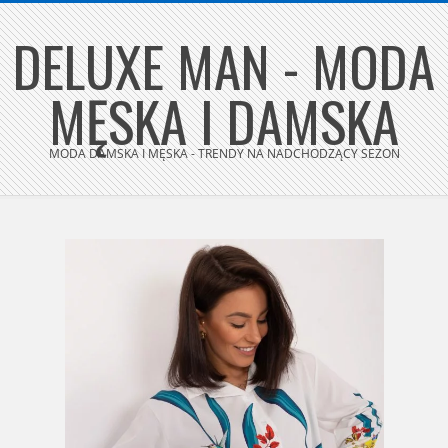
Skip
DELUXE MAN - MODA
to
content
MĘSKA I DAMSKA
MODA DAMSKA I MĘSKA - TRENDY NA NADCHODZĄCY SEZON
Secondary
Navigation
Menu