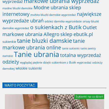
markowe ubrania wyprzedaż
wyprzedaż
Modne ubrania sklep
modne bluzki damskie
internetowy
największe
mohito bluzki damskie wyprzedaż
wyprzedaże ubrań
odzież damska wyprzedaże
orsay bluzki
o sukienkach z Butik
Outlet
damskie wyprzedaż
markowe ubrania Allegro
sklep ebutik.pl
tanie bluzki damskie
tanie
sukienkie
markowe ubrania online
tanie sukienki
tanie swetry
Tanie ubrania
totalna wyprzedaż
damskie
odzieży
wyglądaj pięknie dzięki sukienkom z Butik
wyprzedaż odzieży
włoskie sukienki
damskiej
WARTO POCZYTAĆ:
Sukienki na co dzień