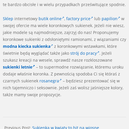
te bardzo obcisłe i w wielu przypadkach prześwitujące spodnie.
Sklep
internetowy
butik online
,
factory price
lub
papilion
w
swojej ofercie ma wiele koronkowych sukienek. Jeżeli nie wiesz,
jakie modele są najmodniejsze, zajrzyj do nas! Proponujemy
koronkowe sukienki z odsłoniętymi ramionami, z wiązaniami czy
modna kiecka sukienka
z koronkowymi wstawkami, które
świetnie będą wyglądać także jako
strój do pracy
. Jeżeli
szukasz kreacji na wesele, sprawdź nasze rozkloszowane
sukienki letnie
– to supermodne rozwiązanie, któremu uroku
dodaje właśnie koronka. Z pewnością spodoba Ci się któraś z
czarnych sukienek
rosanegra
– będziesz prezentować się w
nich tajemniczo i seksownie. Jeżeli zaś wolisz jaśniejsze kolory,
także mamy swoje propozycje.
2024-
04-
Previous Post:
Sukienka w kwiaty to hit na wiosnę