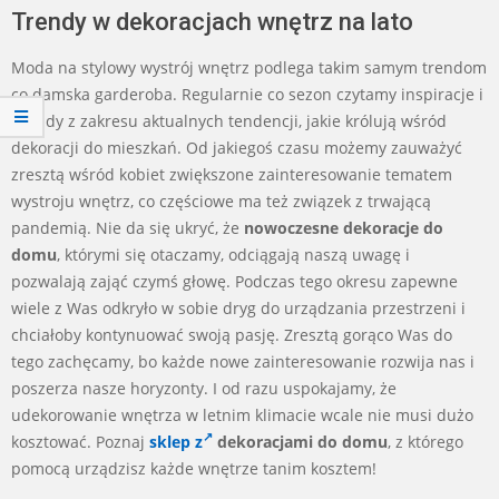
Trendy w dekoracjach wnętrz na lato
Moda na stylowy wystrój wnętrz podlega takim samym trendom
co damska garderoba. Regularnie co sezon czytamy inspiracje i
porady z zakresu aktualnych tendencji, jakie królują wśród
dekoracji do mieszkań. Od jakiegoś czasu możemy zauważyć
zresztą wśród kobiet zwiększone zainteresowanie tematem
wystroju wnętrz, co częściowe ma też związek z trwającą
pandemią. Nie da się ukryć, że
nowoczesne dekoracje do
domu
, którymi się otaczamy, odciągają naszą uwagę i
pozwalają zająć czymś głowę. Podczas tego okresu zapewne
wiele z Was odkryło w sobie dryg do urządzania przestrzeni i
chciałoby kontynuować swoją pasję. Zresztą gorąco Was do
tego zachęcamy, bo każde nowe zainteresowanie rozwija nas i
poszerza nasze horyzonty. I od razu uspokajamy, że
udekorowanie wnętrza w letnim klimacie wcale nie musi dużo
kosztować. Poznaj
sklep z
dekoracjami do domu
, z którego
pomocą urządzisz każde wnętrze tanim kosztem!