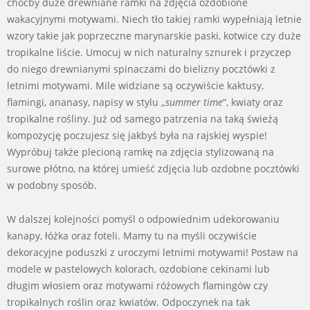
choćby duże drewniane ramki na zdjęcia ozdobione
wakacyjnymi motywami. Niech tło takiej ramki wypełniają letnie
wzory takie jak poprzeczne marynarskie paski, kotwice czy duże
tropikalne liście. Umocuj w nich naturalny sznurek i przyczep
do niego drewnianymi spinaczami do bielizny pocztówki z
letnimi motywami. Mile widziane są oczywiście kaktusy,
flamingi, ananasy, napisy w stylu „
summer time
”, kwiaty oraz
tropikalne rośliny. Już od samego patrzenia na taką świeżą
kompozycję poczujesz się jakbyś była na rajskiej wyspie!
Wypróbuj także plecioną ramkę na zdjęcia stylizowaną na
surowe płótno, na której umieść zdjęcia lub ozdobne pocztówki
w podobny sposób.
W dalszej kolejności pomyśl o odpowiednim udekorowaniu
kanapy, łóżka oraz foteli. Mamy tu na myśli oczywiście
dekoracyjne poduszki z uroczymi letnimi motywami! Postaw na
modele w pastelowych kolorach, ozdobione cekinami lub
długim włosiem oraz motywami różowych flamingów czy
tropikalnych roślin oraz kwiatów. Odpoczynek na tak