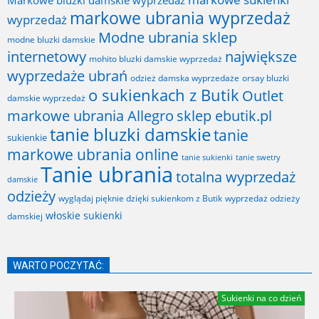
markowe ubrania wyprzedaż
wyprzedaż
Modne ubrania sklep
modne bluzki damskie
internetowy
największe
mohito bluzki damskie wyprzedaż
wyprzedaże ubrań
odzież damska wyprzedaże
orsay bluzki
o sukienkach z Butik
Outlet
damskie wyprzedaż
markowe ubrania Allegro
sklep ebutik.pl
tanie bluzki damskie
tanie
sukienkie
markowe ubrania online
tanie sukienki
tanie swetry
Tanie ubrania
totalna wyprzedaż
damskie
odzieży
wyglądaj pięknie dzięki sukienkom z Butik
wyprzedaż odzieży
włoskie sukienki
damskiej
WARTO POCZYTAĆ:
Sukienki na co dzień