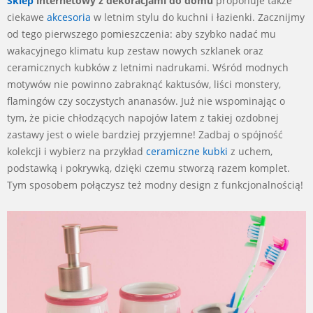
Sklep
internetowy z dekoracjami do domu
proponuje także
ciekawe
akcesoria
w letnim stylu do kuchni i łazienki. Zacznijmy
od tego pierwszego pomieszczenia: aby szybko nadać mu
wakacyjnego klimatu kup zestaw nowych szklanek oraz
ceramicznych kubków z letnimi nadrukami. Wśród modnych
motywów nie powinno zabraknąć kaktusów, liści monstery,
flamingów czy soczystych ananasów. Już nie wspominając o
tym, że picie chłodzących napojów latem z takiej ozdobnej
zastawy jest o wiele bardziej przyjemne! Zadbaj o spójność
kolekcji i wybierz na przykład
ceramiczne kubki
z uchem,
podstawką i pokrywką, dzięki czemu stworzą razem komplet.
Tym sposobem połączysz też modny design z funkcjonalnością!