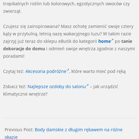
tropikalnych roślin lub kolorowych, egzotycznych owoców czy
zwierząt.
Czujesz się zainspirowana? Masz ochotę zamienić swoje cztery
kąty w przytulną, letnią oazę wakacyjnego luzu? W takim razie
zajrzyj już teraz do sklepu eButik do kategorii
home
po
tanie
dekoracje do domu
i odmień swoje wnętrza zgodnie z naszymi
poradami!
Czytaj też:
Akcesoria podróżne
, które warto mieć pod ręką
Zobacz też:
Najlepsze ozdoby do salonu
– jak urządzić
klimatyczne wnętrze?
2024-
11-
Previous Post:
Body damskie z długim rękawem na różne
05
okazje