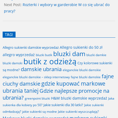
Next Post:
Rozterki i wybory w garderobie W co się ubrać do
pracy?
TAGI:
Allegro sukienki do 50 zł
Allegro sukienki damskie wyprzedaż
bluzki dam
allegro wyprzedaż
bluzki butik
bluzki damkie
butik z odzieżą
Czy kolorowe sukienki
bluzki damski
damskie ubrania
są modne?
eleganckie bluzki damskie
fajne
fajne bluzki damskie
eleganckie bluzki damskie – sklep internetowy
gdzie kupować markowe
ciuchy damskie
ubrania taniej
Gdzie najlepsze promocje na
ubrania?
H&M bluzki damskie wyprzedaż
greenpoint bluzki
Jaka
Jakie sukienki dla 30 latki?
sukienka dla kobiety po 50?
Jakie sukienki
odmładzają?
jakie sukienki są modne
Jakie sukienki wyszczuplają?
markowe sukienki
Markowe bluzki damskie wyprzedaż