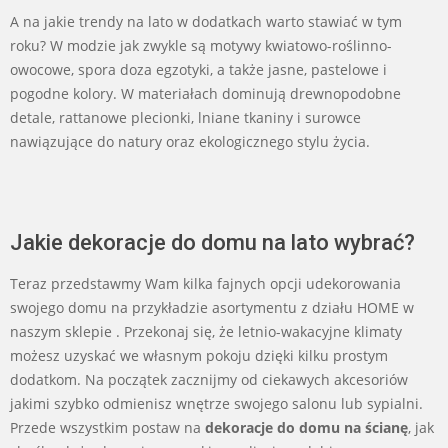
A na jakie trendy na lato w dodatkach warto stawiać w tym
roku? W modzie jak zwykle są motywy kwiatowo-roślinno-
owocowe, spora doza egzotyki, a także jasne, pastelowe i
pogodne kolory. W materiałach dominują drewnopodobne
detale, rattanowe plecionki, lniane tkaniny i surowce
nawiązujące do natury oraz ekologicznego stylu życia.
Jakie dekoracje do domu na lato wybrać?
Teraz przedstawmy Wam kilka fajnych opcji udekorowania
swojego domu na przykładzie asortymentu z działu HOME w
naszym sklepie . Przekonaj się, że letnio-wakacyjne klimaty
możesz uzyskać we własnym pokoju dzięki kilku prostym
dodatkom. Na początek zacznijmy od ciekawych akcesoriów
jakimi szybko odmienisz wnętrze swojego salonu lub sypialni.
Przede wszystkim postaw na
dekoracje do domu na ścianę
, jak