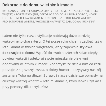
Dekoracje do domu w letnim klimacie
BY:
JOANA
ON:
5 LISTOPADA 2024
IN:
HOME
TAGGED:
ARCHITEKCI
WNĘTRZ
,
ARCHITEKT WNĘTRZ
,
DEKORACJE DO DOMU
,
DOM I OGRÓD
,
HOME
EBUTIK.PL
,
MEBLE NA WYMIAR
,
MODNE WNĘTRZE
,
PROJEKTANT WNĘTRZ
,
PROJEKTOWANIE WNĘTRZ
,
WYKOŃCZENIA WNĘTRZ
,
ZABUDOWA KUCHENNA
Latem nie tylko nasze stylizacje nabierają dużo bardziej
wakacyjnego charakteru. O tej porze roku chcemy zadbać też o
letni klimat w swoich wnętrzach, który zapewnią
stylowe
dekoracje do domu
! Wpuść do swoich czterech ścian ciepły
powiew wakacji i udekoruj swoje mieszkanie pięknymi
dodatkami w letnim klimacie. Zobaczysz, że dzięki nim od razu
poczujesz się szczęśliwsza, a dobry humor i pozytywny nastrój
zostaną z Tobą na dłużej. Sprawdź nasze dzisiejsze pomysły na
ciekawy wystrój wnętrz w letnim klimacie, który łatwo uzyskasz
przy pomocy kilku artykułów!