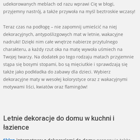
udekorowanych meblach od razu wprawi Cię w błogi,
przyjemny nastrój, a także przywoła na myśl beztroskie wczasy!
Teraz czas na podłogę – nie zapomnij umieścić na niej
dekoracyjnych, antypoślizgowych mat w letnie, wakacyjne
nadruki! Dzięki nim całe wnętrze nabierze przytulnego
charakteru, a każdy rzut oka na matę wywoła uśmiech na
Twojej twarzy. Na dodatek po tego rodzaju matach przyjemnie
stąpa się bosymi stopami, bo są mięciutkie i sprawdzają się
także jako podkładka do zabawy dla dzieci. Wybierz
dekoracyjne maty w wesołej kolorystyce oraz z wakacyjnymi
motywami liści, kwiatów oraz flamingów!
Letnie dekoracje do domu w kuchni i
łazience