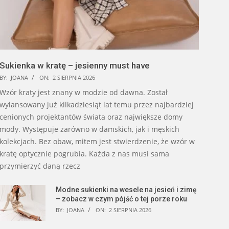
Sukienka w kratę – jesienny must have
BY:
JOANA
ON:
2 SIERPNIA 2026
Wzór kraty jest znany w modzie od dawna. Został
wylansowany już kilkadziesiąt lat temu przez najbardziej
cenionych projektantów świata oraz największe domy
mody. Występuje zarówno w damskich, jak i męskich
kolekcjach. Bez obaw, mitem jest stwierdzenie, że wzór w
kratę optycznie pogrubia. Każda z nas musi sama
przymierzyć daną rzecz
Modne sukienki na wesele na jesień i zimę
– zobacz w czym pójść o tej porze roku
BY:
JOANA
ON:
2 SIERPNIA 2026