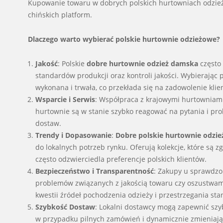
Kupowanie towaru w dobrych polskich hurtowniach odzieży
chińskich platform.
Dlaczego warto wybierać polskie hurtownie odzieżowe?
Jakość
: Polskie
dobre hurtownie odzież damska
często 
standardów produkcji oraz kontroli jakości. Wybierając 
wykonana i trwała, co przekłada się na zadowolenie klie
Wsparcie i Serwis
: Współpraca z krajowymi hurtowniami 
hurtownie są w stanie szybko reagować na pytania i pr
dostaw.
Trendy i Dopasowanie
:
Dobre polskie hurtownie odzi
do lokalnych potrzeb rynku. Oferują kolekcje, które s
często odzwierciedla preferencje polskich klientów.
Bezpieczeństwo i Transparentność
: Zakupy u sprawdzo
problemów związanych z jakością towaru czy oszustwami
kwestii źródeł pochodzenia odzieży i przestrzegania st
Szybkość Dostaw
: Lokalni dostawcy mogą zapewnić szy
w przypadku pilnych zamówień i dynamicznie zmieniają