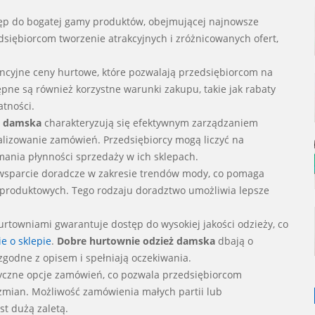
ęp do bogatej gamy produktów, obejmującej najnowsze
edsiębiorcom tworzenie atrakcyjnych i zróżnicowanych ofert,
encyjne ceny hurtowe, które pozwalają przedsiębiorcom na
ępne są również korzystne warunki zakupu, takie jak rabaty
atności.
ż damska
charakteryzują się efektywnym zarządzaniem
ealizowanie zamówień. Przedsiębiorcy mogą liczyć na
mania płynności sprzedaży w ich sklepach.
ą wsparcie doradcze w zakresie trendów mody, co pomaga
roduktowych. Tego rodzaju doradztwo umożliwia lepsze
towniami gwarantuje dostęp do wysokiej jakości odzieży, co
ie o sklepie
.
Dobre hurtownie odzież damska
dbają o
zgodne z opisem i spełniają oczekiwania.
tyczne opcje zamówień, co pozwala przedsiębiorcom
zmian. Możliwość zamówienia małych partii lub
t dużą zaletą.