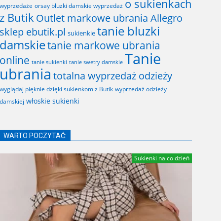
o sukienkach
wyprzedaże
orsay bluzki damskie wyprzedaż
z Butik
Outlet markowe ubrania Allegro
tanie bluzki
sklep ebutik.pl
sukienkie
damskie
tanie markowe ubrania
Tanie
online
tanie sukienki
tanie swetry damskie
ubrania
totalna wyprzedaż odzieży
wyglądaj pięknie dzięki sukienkom z Butik
wyprzedaż odzieży
włoskie sukienki
damskiej
WARTO POCZYTAĆ:
Sukienki na co dzień