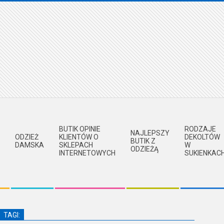
BUTIK OPINIE
RODZAJE
NAJLEPSZY
ODZIEŻ
KLIENTÓW O
DEKOLTÓW
BUTIK Z
DAMSKA
SKLEPACH
W
ODZIEŻĄ
INTERNETOWYCH
SUKIENKAC
TAGI: