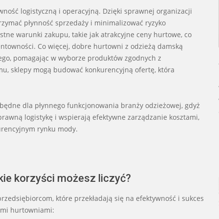
ność logistyczną i operacyjną. Dzięki sprawnej organizacji
rzymać płynność sprzedaży i minimalizować ryzyko
ne warunki zakupu, takie jak atrakcyjne ceny hurtowe, co
entowności. Co więcej, dobre hurtowni z odzieżą damską
ego, pomagając w wyborze produktów zgodnych z
emu, sklepy mogą budować konkurencyjną ofertę, która
będne dla płynnego funkcjonowania branży odzieżowej, gdyż
awną logistykę i wspierają efektywne zarządzanie kosztami,
kurencyjnym rynku mody.
ie korzyści możesz liczyć?
przedsiębiorcom, które przekładają się na efektywność i sukces
nymi hurtowniami: