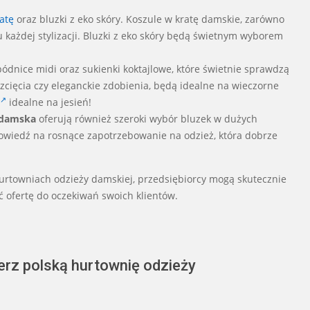
.
atę
oraz bluzki z eko skóry. Koszule w kratę damskie, zarówno
u każdej stylizacji. Bluzki z eko skóry będą świetnym wyborem
ódnice midi oraz sukienki koktajlowe, które świetnie sprawdzą
ozcięcia czy eleganckie zdobienia, będą idealne na wieczorne
idealne na jesień!
 damska
oferują również szeroki wybór bluzek w dużych
owiedź na rosnące zapotrzebowanie na odzież, która dobrze
rtowniach odzieży damskiej, przedsiębiorcy mogą skutecznie
 ofertę do oczekiwań swoich klientów.
rz polską hurtownię odzieży