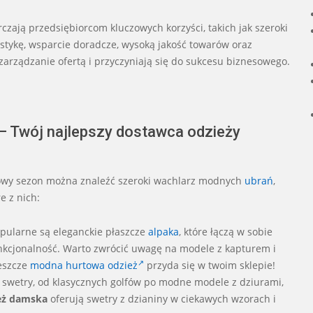
czają przedsiębiorcom kluczowych korzyści, takich jak szeroki
stykę, wsparcie doradcze, wysoką jakość towarów oraz
arządzanie ofertą i przyczyniają się do sukcesu biznesowego.
 – Twój najlepszy dostawca odzieży
nowy sezon można znaleźć szeroki wachlarz modnych
ubrań
,
e z nich:
pularne są eleganckie płaszcze
alpaka
, które łączą w sobie
 funkcjonalność. Warto zwrócić uwagę na modele z kapturem i
jeszcze
modna hurtowa odzież
przyda się w twoim sklepie!
 swetry, od klasycznych golfów po modne modele z dziurami,
eż damska
oferują swetry z dzianiny w ciekawych wzorach i