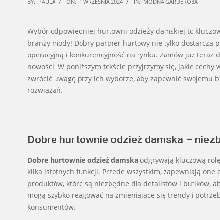
BY:
PAULA
ON:
1 WRZEŚNIA 2024
IN:
MODNA GARDEROBA
Wybór odpowiedniej hurtowni odzieży damskiej to kluczow
branży mody! Dobry partner hurtowy nie tylko dostarcza p
operacyjną i konkurencyjność na rynku. Zamów już teraz 
nowości. W poniższym tekście przyjrzymy się, jakie cechy 
zwrócić uwagę przy ich wyborze, aby zapewnić swojemu b
rozwiązań.
Dobre hurtownie odzież damska – niez
Dobre hurtownie odzież damska
odgrywają kluczową rolę
kilka istotnych funkcji. Przede wszystkim, zapewniają one
produktów, które są niezbędne dla detalistów i butików, a
mogą szybko reagować na zmieniające się trendy i potrzeby
konsumentów.