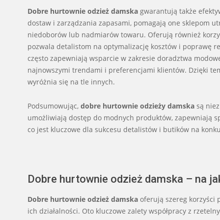
Dobre hurtownie odzież damska
gwarantują także efektyw
dostaw i zarządzania zapasami, pomagają one sklepom ut
niedoborów lub nadmiarów towaru. Oferują również korzyst
pozwala detalistom na optymalizację kosztów i poprawę r
często zapewniają wsparcie w zakresie doradztwa modow
najnowszymi trendami i preferencjami klientów. Dzięki t
wyróżnia się na tle innych.
Podsumowując,
dobre hurtownie odzieży damska
są niez
umożliwiają dostęp do modnych produktów, zapewniają spr
co jest kluczowe dla sukcesu detalistów i butików na kon
Dobre hurtownie odzież damska – na jak
Dobre hurtownie odzież damska
oferują szereg korzyści 
ich działalności. Oto kluczowe zalety współpracy z rzetel