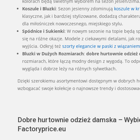
kolorach będą świetnym wyborem na sezon jesień/zima
Koszule i Bluzki
: Sezon jesienny zdominują
koszule w kr
klasyczne, jak i bardziej stylizowane, dodadzą charakter
dla miłośniczek nowoczesnego, miejskiego stylu.
Spódnice i Sukienki
: W nowym sezonie na topie będą sp
się na różne okazje. Modele z ciekawymi detalami, jak r
wyjścia. Odkryj też
szorty elegancie w paski z wiązaniem
Bluzki w Dużych Rozmiarach
:
dobre hurtownie odzież
rozmiarach, które łączą modny design z wygodą. To odp
wygląda i dobrze leży na różnych sylwetkach.
Dzięki szerokiemu asortymentowi dostępnym w dobrych hu
wzbogacać swoje kolekcje o najnowsze trendy i dostosować
Dobre hurtownie odzież damska – Wybie
Factoryprice.eu