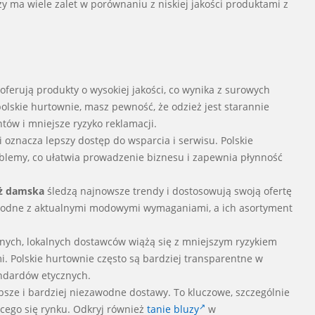
 ma wiele zalet w porównaniu z niskiej jakości produktami z
oferują produkty o wysokiej jakości, co wynika z surowych
polskie hurtownie, masz pewność, że odzież jest starannie
ntów i mniejsze ryzyko reklamacji.
oznacza lepszy dostęp do wsparcia i serwisu. Polskie
oblemy, co ułatwia prowadzenie biznesu i zapewnia płynność
eż damska
śledzą najnowsze trendy i dostosowują swoją ofertę
ą zgodne z aktualnymi modowymi wymaganiami, a ich asortyment
nych, lokalnych dostawców wiążą się z mniejszym ryzykiem
. Polskie hurtownie często są bardziej transparentne w
andardów etycznych.
bsze i bardziej niezawodne dostawy. To kluczowe, szczególnie
cego się rynku. Odkryj również
tanie bluzy
w