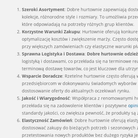
Szeroki Asortyment
: Dobre hurtownie zapewniają dost
kolekcje, różnorodne style i rozmiary. To umożliwia prz
które odpowiadają na potrzeby różnych grup klientów.
Korzystne Warunki Zakupu
: Hurtownie oferują konkur
optymalizację kosztów i zwiększenie marży. Często dost
przy większych zamówieniach czy elastyczne warunki pł
Sprawna Logistyka i Dostawa
:
Dobre hurtownie odzie
logistyką i dostawami, co przekłada się na terminowe r
terminową dostawę towarów, co jest kluczowe dla utrzy
Wsparcie Doradcze
: Rzetelne hurtownie często oferuj
przedsiębiorcom w dokonywaniu świadomych wyborów p
dostosowanie oferty do aktualnych oczekiwań rynku.
Jakość i Wiarygodność
: Współpraca z renomowanymi hur
przekłada się na zadowolenie klientów i pozytywne
opin
standardy jakości, co zwiększa pewność, że produkty są 
Elastyczność Zamówień
: Dobre hurtownie oferują elas
dostosować zakupy do bieżących potrzeb i sezonowych 
przetestowania nowych produktów bez dużego ryzyka jes