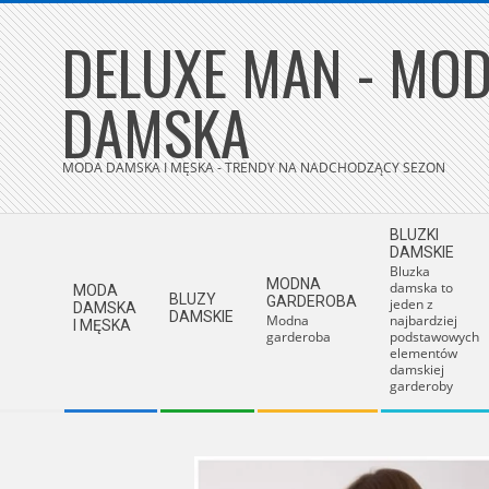
Skip
DELUXE MAN - MOD
to
content
DAMSKA
MODA DAMSKA I MĘSKA - TRENDY NA NADCHODZĄCY SEZON
Secondary
BLUZKI
Navigation
DAMSKIE
Bluzka
Menu
MODNA
damska to
MODA
BLUZY
GARDEROBA
jeden z
DAMSKA
DAMSKIE
Modna
najbardziej
I MĘSKA
garderoba
podstawowych
elementów
damskiej
garderoby