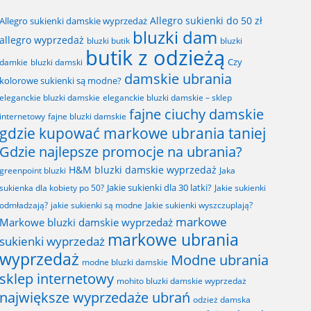
Allegro sukienki do 50 zł
Allegro sukienki damskie wyprzedaż
bluzki dam
allegro wyprzedaż
bluzki butik
bluzki
butik z odzieżą
Czy
bluzki damski
damkie
damskie ubrania
kolorowe sukienki są modne?
eleganckie bluzki damskie
eleganckie bluzki damskie – sklep
fajne ciuchy damskie
fajne bluzki damskie
internetowy
gdzie kupować markowe ubrania taniej
Gdzie najlepsze promocje na ubrania?
H&M bluzki damskie wyprzedaż
greenpoint bluzki
Jaka
Jakie sukienki dla 30 latki?
sukienka dla kobiety po 50?
Jakie sukienki
odmładzają?
jakie sukienki są modne
Jakie sukienki wyszczuplają?
markowe
Markowe bluzki damskie wyprzedaż
markowe ubrania
sukienki wyprzedaż
wyprzedaż
Modne ubrania
modne bluzki damskie
sklep internetowy
mohito bluzki damskie wyprzedaż
największe wyprzedaże ubrań
odzież damska