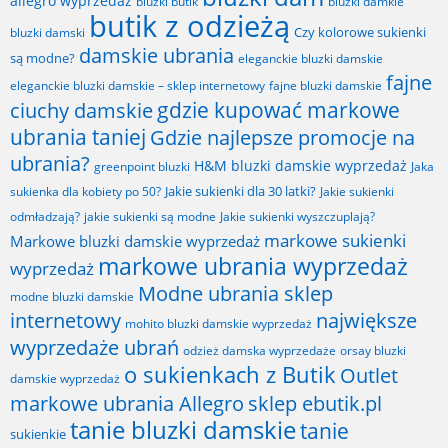
allegro wyprzedaż
bluzki butik
bluzki damkie
butik z odzieżą
Czy kolorowe sukienki
bluzki damski
damskie ubrania
są modne?
eleganckie bluzki damskie
fajne
fajne bluzki damskie
eleganckie bluzki damskie – sklep internetowy
gdzie kupować markowe
ciuchy damskie
ubrania taniej
Gdzie najlepsze promocje na
ubrania?
H&M bluzki damskie wyprzedaż
greenpoint bluzki
Jaka
Jakie sukienki dla 30 latki?
sukienka dla kobiety po 50?
Jakie sukienki
odmładzają?
jakie sukienki są modne
Jakie sukienki wyszczuplają?
markowe sukienki
Markowe bluzki damskie wyprzedaż
markowe ubrania wyprzedaż
wyprzedaż
Modne ubrania sklep
modne bluzki damskie
internetowy
największe
mohito bluzki damskie wyprzedaż
wyprzedaże ubrań
odzież damska wyprzedaże
orsay bluzki
o sukienkach z Butik
Outlet
damskie wyprzedaż
markowe ubrania Allegro
sklep ebutik.pl
tanie bluzki damskie
tanie
sukienkie