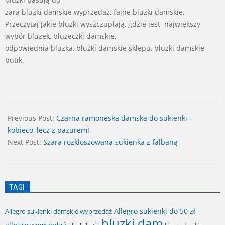
zara bluzki damskie wyprzedaż, fajne bluzki damskie.
Przeczytaj Jakie bluzki wyszczuplają, gdzie jest największy
wybór bluzek, bluzeczki damskie,
odpowiednia bluzka, bluzki damskie sklepu, bluzki damskie
butik.
2024-
09-
Previous Post:
Czarna ramoneska damska do sukienki –
08
kobieco, lecz z pazurem!
Next Post:
Szara rozkloszowana sukienka z falbaną
TAGI:
Allegro sukienki do 50 zł
Allegro sukienki damskie wyprzedaż
bluzki dam