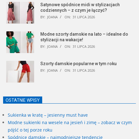
Satynowe spódnice midi w stylizacjach
codziennych – z czym je łączyć?
BY:
JOANA
ON:
31 LIPCA 2026
Modne szorty damskie na lato – idealne do
stylizacji na wakacje!
BY:
JOANA
ON:
31 LIPCA 2026
Szorty damskie popularne w tym roku
BY:
JOANA
ON:
31 LIPCA 2026
OSTATNIE WPISY
Sukienka w kratę – jesienny must have
Modne sukienki na wesele na jesień i zimę – zobacz w czym
pójść o tej porze roku
Spódnice damskie – najmodniejsze tendencje