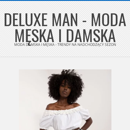
Skip
DELUXE MAN - MODA
to
content
MĘSKA I DAMSKA
MODA DAMSKA I MĘSKA - TRENDY NA NADCHODZĄCY SEZON
Secondary
Navigation
Menu