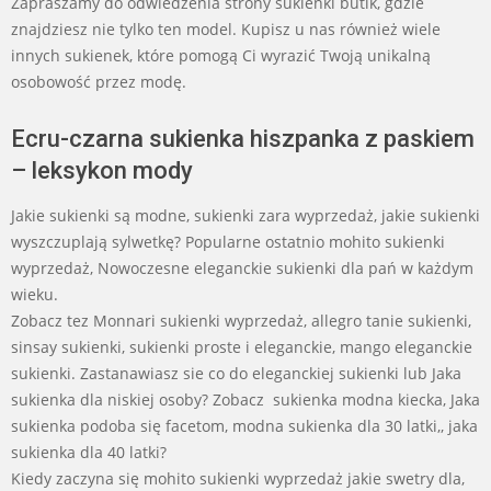
Zapraszamy do odwiedzenia strony sukienki butik, gdzie
znajdziesz nie tylko ten model. Kupisz u nas również wiele
innych sukienek, które pomogą Ci wyrazić Twoją unikalną
osobowość przez modę.
Ecru-czarna sukienka hiszpanka z paskiem
– leksykon mody
Jakie sukienki są modne, sukienki zara wyprzedaż, jakie sukienki
wyszczuplają sylwetkę? Popularne ostatnio mohito sukienki
wyprzedaż, Nowoczesne eleganckie sukienki dla pań w każdym
wieku.
Zobacz tez Monnari sukienki wyprzedaż, allegro tanie sukienki,
sinsay sukienki, sukienki proste i eleganckie, mango eleganckie
sukienki. Zastanawiasz sie co do eleganckiej sukienki lub Jaka
sukienka dla niskiej osoby? Zobacz sukienka modna kiecka, Jaka
sukienka podoba się facetom, modna sukienka dla 30 latki,, jaka
sukienka dla 40 latki?
Kiedy zaczyna się mohito sukienki wyprzedaż jakie swetry dla,