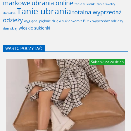
markowe ubrania online
tanie sukienki
tanie swetry
Tanie ubrania
totalna wyprzedaż
damskie
odzieży
wyglądaj pięknie dzięki sukienkom z Butik
wyprzedaż odzieży
włoskie sukienki
damskiej
WARTO POCZYTAĆ:
Sukienki na co dzień