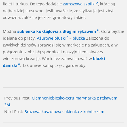
fiolet i turkus. Do tego dodajcie
zamszowe szpilki
, które są
najbardziej stosowne. Jeśli uważacie, że stylizacja jest zbyt
odważna, załóżcie jeszcze granatowy żakiet.
Modna
sukienka koktajlowa z długim rękawem
, która będzie
idelana do pracy.
Ażurowe bluzki
–
bluzka
Założona do
zwykłych dżinsów sprawdzi się w markecie na zakupach, a w
połączeniu z obcisłą spódnicą i naszyjnikiem stworzy
wieczorową kreację. Warto też zainwestować w
bluzki
damski
, tak uniwersalną część garderoby.
2024-
07-
Previous Post:
Ciemnoniebiesko-ecru marynarka z rękawem
10
3/4
Next Post:
Brązowa koszulowa sukienka z kołnierzem