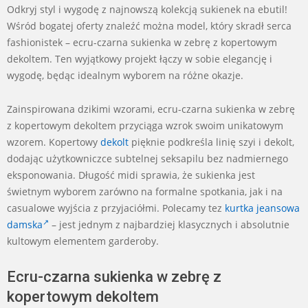
Odkryj styl i wygodę z najnowszą kolekcją sukienek na ebutil!
Wśród bogatej oferty znaleźć można model, który skradł serca
fashionistek – ecru-czarna sukienka w zebrę z kopertowym
dekoltem. Ten wyjątkowy projekt łączy w sobie elegancję i
wygodę, będąc idealnym wyborem na różne okazje.
Zainspirowana dzikimi wzorami, ecru-czarna sukienka w zebrę
z kopertowym dekoltem przyciąga wzrok swoim unikatowym
wzorem. Kopertowy
dekolt
pięknie podkreśla linię szyi i dekolt,
dodając użytkowniczce subtelnej seksapilu bez nadmiernego
eksponowania. Długość midi sprawia, że sukienka jest
świetnym wyborem zarówno na formalne spotkania, jak i na
casualowe wyjścia z przyjaciółmi. Polecamy tez
kurtka jeansowa
damska
– jest jednym z najbardziej klasycznych i absolutnie
kultowym elementem garderoby.
Ecru-czarna sukienka w zebrę z
kopertowym dekoltem