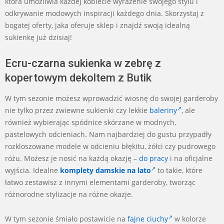
która umożliwia każdej kobiecie wyrażenie swojego stylu i
odkrywanie modowych inspiracji każdego dnia. Skorzystaj z
bogatej oferty, jaka oferuje sklep i znajdź swoją idealną
sukienkę już dzisiaj!
Ecru-czarna sukienka w zebrę z
kopertowym dekoltem z Butik
W tym sezonie możesz wprowadzić wiosnę do swojej garderoby
nie tylko przez zwiewne sukienki czy lekkie
baleriny
, ale
również wybierając spódnice skórzane w modnych,
pastelowych odcieniach. Nam najbardziej do gustu przypadły
rozkloszowane modele w odcieniu błękitu, żółci czy pudrowego
różu. Możesz je nosić na każdą okazję –
do pracy
i na oficjalne
wyjścia. Idealne
komplety damskie na lato
to takie, które
łatwo zestawisz z innymi elementami garderoby, tworząc
różnorodne stylizacje na różne okazje.
W tym sezonie śmiało postawicie na
fajne ciuchy
w kolorze