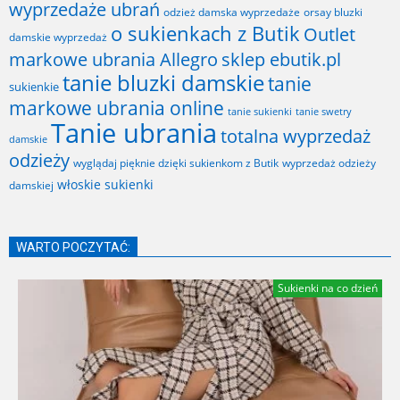
wyprzedaże ubrań
odzież damska wyprzedaże
orsay bluzki
o sukienkach z Butik
Outlet
damskie wyprzedaż
markowe ubrania Allegro
sklep ebutik.pl
tanie bluzki damskie
tanie
sukienkie
markowe ubrania online
tanie sukienki
tanie swetry
Tanie ubrania
totalna wyprzedaż
damskie
odzieży
wyglądaj pięknie dzięki sukienkom z Butik
wyprzedaż odzieży
włoskie sukienki
damskiej
WARTO POCZYTAĆ:
Sukienki na co dzień