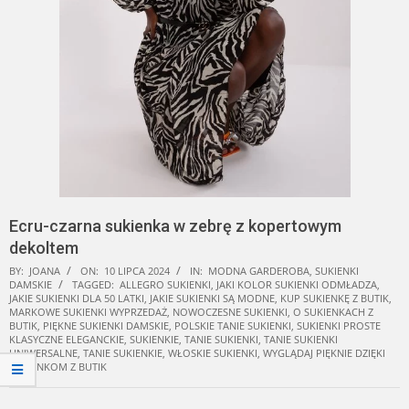
Ecru-czarna sukienka w zebrę z kopertowym
dekoltem
BY:
JOANA
ON:
10 LIPCA 2024
IN:
MODNA GARDEROBA
,
SUKIENKI
DAMSKIE
TAGGED:
ALLEGRO SUKIENKI
,
JAKI KOLOR SUKIENKI ODMŁADZA
,
JAKIE SUKIENKI DLA 50 LATKI
,
JAKIE SUKIENKI SĄ MODNE
,
KUP SUKIENKĘ Z BUTIK
,
MARKOWE SUKIENKI WYPRZEDAŻ
,
NOWOCZESNE SUKIENKI
,
O SUKIENKACH Z
BUTIK
,
PIĘKNE SUKIENKI DAMSKIE
,
POLSKIE TANIE SUKIENKI
,
SUKIENKI PROSTE
KLASYCZNE ELEGANCKIE
,
SUKIENKIE
,
TANIE SUKIENKI
,
TANIE SUKIENKI
UNIWERSALNE
,
TANIE SUKIENKIE
,
WŁOSKIE SUKIENKI
,
WYGLĄDAJ PIĘKNIE DZIĘKI
SUKIENKOM Z BUTIK