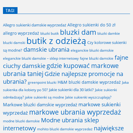
TAGI:
Allegro sukienki do 50 zł
Allegro sukienki damskie wyprzedaż
bluzki dam
allegro wyprzedaż
bluzki butik
bluzki damkie
butik z odzieżą
Czy kolorowe sukienki
bluzki damski
damskie ubrania
są modne?
eleganckie bluzki damskie
fajne
fajne bluzki damskie
eleganckie bluzki damskie – sklep internetowy
gdzie kupować markowe
ciuchy damskie
ubrania taniej
Gdzie najlepsze promocje na
ubrania?
H&M bluzki damskie wyprzedaż
greenpoint bluzki
Jaka
Jakie sukienki dla 30 latki?
sukienka dla kobiety po 50?
Jakie sukienki
odmładzają?
jakie sukienki są modne
Jakie sukienki wyszczuplają?
markowe sukienki
Markowe bluzki damskie wyprzedaż
markowe ubrania wyprzedaż
wyprzedaż
Modne ubrania sklep
modne bluzki damskie
internetowy
największe
mohito bluzki damskie wyprzedaż