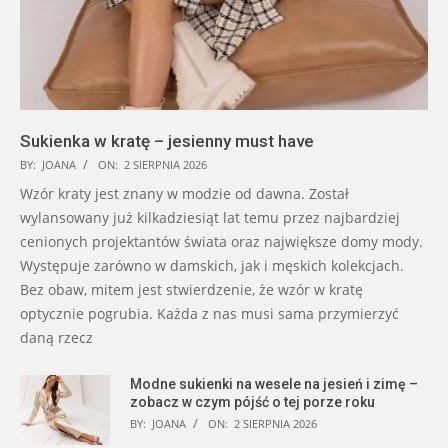
Sukienka w kratę – jesienny must have
BY:
JOANA
ON:
2 SIERPNIA 2026
Wzór kraty jest znany w modzie od dawna. Został
wylansowany już kilkadziesiąt lat temu przez najbardziej
cenionych projektantów świata oraz największe domy mody.
Występuje zarówno w damskich, jak i męskich kolekcjach.
Bez obaw, mitem jest stwierdzenie, że wzór w kratę
optycznie pogrubia. Każda z nas musi sama przymierzyć
daną rzecz
Modne sukienki na wesele na jesień i zimę –
zobacz w czym pójść o tej porze roku
BY:
JOANA
ON:
2 SIERPNIA 2026