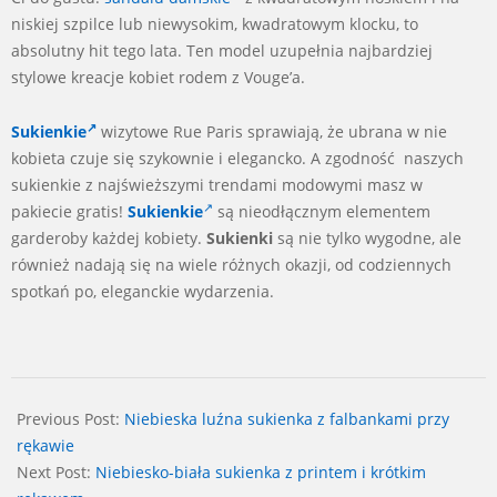
niskiej szpilce lub niewysokim, kwadratowym klocku, to
absolutny hit tego lata. Ten model uzupełnia najbardziej
stylowe kreacje kobiet rodem z Vouge’a.
Sukienkie
wizytowe Rue Paris sprawiają, że ubrana w nie
kobieta czuje się szykownie i elegancko. A zgodność naszych
sukienkie z najświeższymi trendami modowymi masz w
pakiecie gratis!
Sukienkie
są nieodłącznym elementem
garderoby każdej kobiety.
Sukienki
są nie tylko wygodne, ale
również nadają się na wiele różnych okazji, od codziennych
spotkań po, eleganckie wydarzenia.
2024-
07-
Previous Post:
Niebieska luźna sukienka z falbankami przy
06
rękawie
Next Post:
Niebiesko-biała sukienka z printem i krótkim