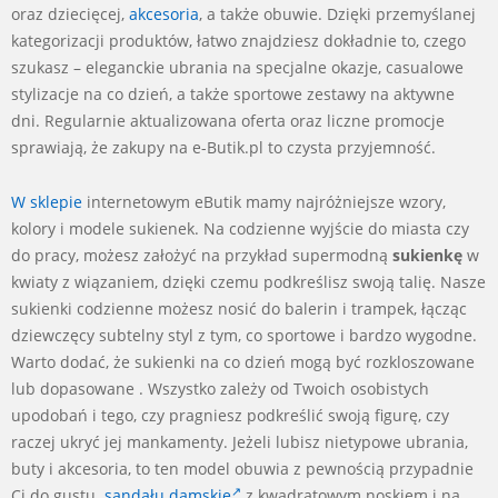
oraz dziecięcej,
akcesoria
, a także obuwie. Dzięki przemyślanej
kategorizacji produktów, łatwo znajdziesz dokładnie to, czego
szukasz – eleganckie ubrania na specjalne okazje, casualowe
stylizacje na co dzień, a także sportowe zestawy na aktywne
dni. Regularnie aktualizowana oferta oraz liczne promocje
sprawiają, że zakupy na e-Butik.pl to czysta przyjemność.
W sklepie
internetowym eButik mamy najróżniejsze wzory,
kolory i modele sukienek. Na codzienne wyjście do miasta czy
do pracy, możesz założyć na przykład supermodną
sukienkę
w
kwiaty z wiązaniem, dzięki czemu podkreślisz swoją talię. Nasze
sukienki codzienne możesz nosić do balerin i trampek, łącząc
dziewczęcy subtelny styl z tym, co sportowe i bardzo wygodne.
Warto dodać, że sukienki na co dzień mogą być rozkloszowane
lub dopasowane . Wszystko zależy od Twoich osobistych
upodobań i tego, czy pragniesz podkreślić swoją figurę, czy
raczej ukryć jej mankamenty. Jeżeli lubisz nietypowe ubrania,
buty i akcesoria, to ten model obuwia z pewnością przypadnie
Ci do gustu.
sandału damskie
z kwadratowym noskiem i na