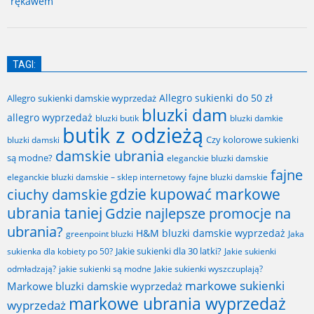
rękawem
TAGI:
Allegro sukienki do 50 zł
Allegro sukienki damskie wyprzedaż
bluzki dam
allegro wyprzedaż
bluzki butik
bluzki damkie
butik z odzieżą
Czy kolorowe sukienki
bluzki damski
damskie ubrania
są modne?
eleganckie bluzki damskie
fajne
fajne bluzki damskie
eleganckie bluzki damskie – sklep internetowy
gdzie kupować markowe
ciuchy damskie
ubrania taniej
Gdzie najlepsze promocje na
ubrania?
H&M bluzki damskie wyprzedaż
greenpoint bluzki
Jaka
Jakie sukienki dla 30 latki?
sukienka dla kobiety po 50?
Jakie sukienki
odmładzają?
jakie sukienki są modne
Jakie sukienki wyszczuplają?
markowe sukienki
Markowe bluzki damskie wyprzedaż
markowe ubrania wyprzedaż
wyprzedaż