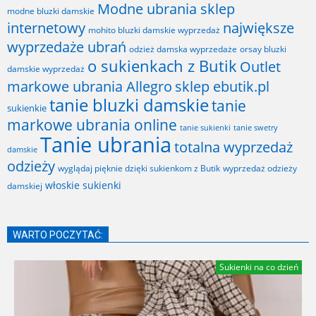
Modne ubrania sklep
modne bluzki damskie
internetowy
największe
mohito bluzki damskie wyprzedaż
wyprzedaże ubrań
odzież damska wyprzedaże
orsay bluzki
o sukienkach z Butik
Outlet
damskie wyprzedaż
markowe ubrania Allegro
sklep ebutik.pl
tanie bluzki damskie
tanie
sukienkie
markowe ubrania online
tanie sukienki
tanie swetry
Tanie ubrania
totalna wyprzedaż
damskie
odzieży
wyglądaj pięknie dzięki sukienkom z Butik
wyprzedaż odzieży
włoskie sukienki
damskiej
WARTO POCZYTAĆ:
Sukienki na co dzień