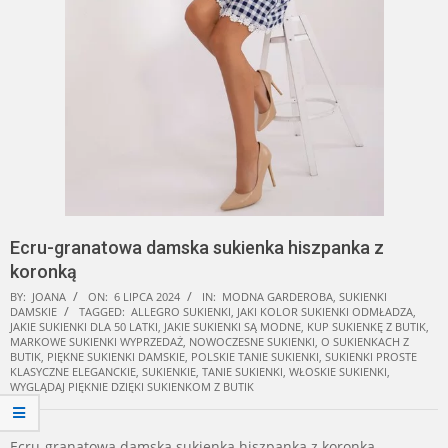
Ecru-granatowa damska sukienka hiszpanka z
koronką
BY:
JOANA
ON:
6 LIPCA 2024
IN:
MODNA GARDEROBA
,
SUKIENKI
DAMSKIE
TAGGED:
ALLEGRO SUKIENKI
,
JAKI KOLOR SUKIENKI ODMŁADZA
,
JAKIE SUKIENKI DLA 50 LATKI
,
JAKIE SUKIENKI SĄ MODNE
,
KUP SUKIENKĘ Z BUTIK
,
MARKOWE SUKIENKI WYPRZEDAŻ
,
NOWOCZESNE SUKIENKI
,
O SUKIENKACH Z
BUTIK
,
PIĘKNE SUKIENKI DAMSKIE
,
POLSKIE TANIE SUKIENKI
,
SUKIENKI PROSTE
KLASYCZNE ELEGANCKIE
,
SUKIENKIE
,
TANIE SUKIENKI
,
WŁOSKIE SUKIENKI
,
WYGLĄDAJ PIĘKNIE DZIĘKI SUKIENKOM Z BUTIK
Ecru-granatowa damska sukienka hiszpanka z koronką –