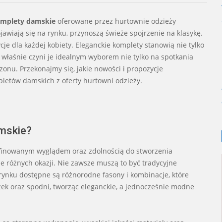
omplety damskie
oferowane przez hurtownie odzieży
awiają się na rynku, przynoszą świeże spojrzenie na klasykę.
e dla każdej kobiety. Eleganckie komplety stanowią nie tylko
 właśnie czyni je idealnym wyborem nie tylko na spotkania
zonu. Przekonajmy się, jakie nowości i propozycje
pletów damskich z oferty hurtowni odzieży.
mskie?
finowanym wyglądem oraz zdolnością do stworzenia
e różnych okazji. Nie zawsze muszą to być tradycyjne
 rynku dostępne są różnorodne fasony i kombinacje, które
zek oraz spodni, tworząc eleganckie, a jednocześnie modne