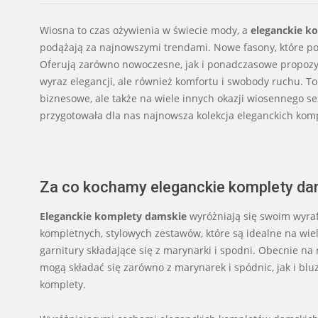
Wiosna to czas ożywienia w świecie mody, a
eleganckie k
podążają za najnowszymi trendami. Nowe fasony, które poj
Oferują zarówno nowoczesne, jak i ponadczasowe propozycj
wyraz elegancji, ale również komfortu i swobody ruchu. To
biznesowe, ale także na wiele innych okazji wiosennego se
przygotowała dla nas najnowsza kolekcja eleganckich kom
Za co kochamy eleganckie komplety da
Eleganckie komplety damskie
wyróżniają się swoim wyra
kompletnych, stylowych zestawów, które są idealne na wiel
garnitury składające się z marynarki i spodni. Obecnie na
mogą składać się zarówno z marynarek i spódnic, jak i blu
komplety.