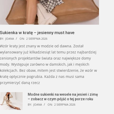
Sukienka w kratę – jesienny must have
BY:
JOANA
ON:
2 SIERPNIA 2026
Wzór kraty jest znany w modzie od dawna. Został
wylansowany już kilkadziesiąt lat temu przez najbardziej
cenionych projektantów świata oraz największe domy
mody. Występuje zarówno w damskich, jak i męskich
kolekcjach. Bez obaw, mitem jest stwierdzenie, że wzór w
kratę optycznie pogrubia. Każda z nas musi sama
przymierzyć daną rzecz
Modne sukienki na wesele na jesień i zimę
– zobacz w czym pójść o tej porze roku
BY:
JOANA
ON:
2 SIERPNIA 2026