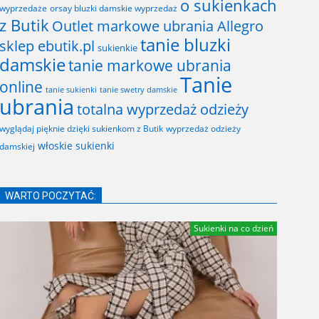
o sukienkach
wyprzedaże
orsay bluzki damskie wyprzedaż
z Butik
Outlet markowe ubrania Allegro
tanie bluzki
sklep ebutik.pl
sukienkie
damskie
tanie markowe ubrania
Tanie
online
tanie sukienki
tanie swetry damskie
ubrania
totalna wyprzedaż odzieży
wyglądaj pięknie dzięki sukienkom z Butik
wyprzedaż odzieży
włoskie sukienki
damskiej
WARTO POCZYTAĆ:
Sukienki na co dzień