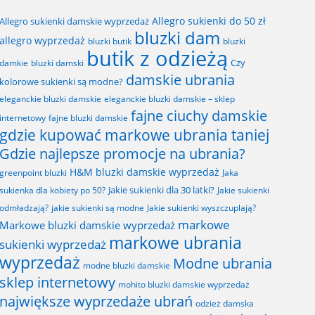
Allegro sukienki do 50 zł
Allegro sukienki damskie wyprzedaż
bluzki dam
allegro wyprzedaż
bluzki butik
bluzki
butik z odzieżą
Czy
bluzki damski
damkie
damskie ubrania
kolorowe sukienki są modne?
eleganckie bluzki damskie
eleganckie bluzki damskie – sklep
fajne ciuchy damskie
fajne bluzki damskie
internetowy
gdzie kupować markowe ubrania taniej
Gdzie najlepsze promocje na ubrania?
H&M bluzki damskie wyprzedaż
greenpoint bluzki
Jaka
Jakie sukienki dla 30 latki?
sukienka dla kobiety po 50?
Jakie sukienki
odmładzają?
jakie sukienki są modne
Jakie sukienki wyszczuplają?
markowe
Markowe bluzki damskie wyprzedaż
markowe ubrania
sukienki wyprzedaż
wyprzedaż
Modne ubrania
modne bluzki damskie
sklep internetowy
mohito bluzki damskie wyprzedaż
największe wyprzedaże ubrań
odzież damska