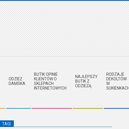
BUTIK OPINIE
RODZAJE
NAJLEPSZY
ODZIEŻ
KLIENTÓW O
DEKOLTÓW
BUTIK Z
DAMSKA
SKLEPACH
W
ODZIEŻĄ
INTERNETOWYCH
SUKIENKAC
TAGI: