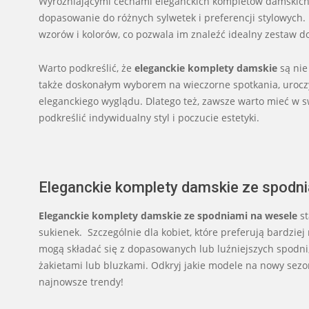
Wyróżniającymi cechami eleganckich kompletów damskich s
dopasowanie do różnych sylwetek i preferencji stylowych.
wzorów i kolorów, co pozwala im znaleźć idealny zestaw d
Warto podkreślić, że
eleganckie komplety damskie
są nie
także doskonałym wyborem na wieczorne spotkania, uroczys
eleganckiego wyglądu. Dlatego też, zawsze warto mieć w s
podkreślić indywidualny styl i poczucie estetyki.
Eleganckie komplety damskie ze spodni
Eleganckie komplety damskie ze spodniami na wesele
st
sukienek. Szczególnie dla kobiet, które preferują bardzie
mogą składać się z dopasowanych lub luźniejszych spodni
żakietami lub bluzkami. Odkryj jakie modele na nowy sez
najnowsze trendy!