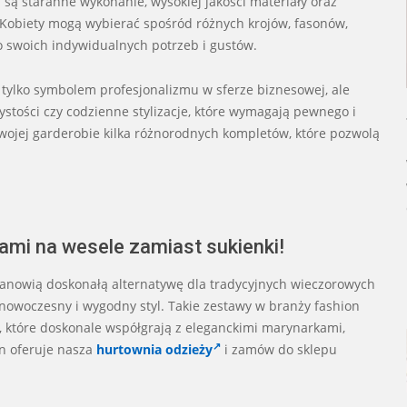
ą staranne wykonanie, wysokiej jakości materiały oraz
 Kobiety mogą wybierać spośród różnych krojów, fasonów,
o swoich indywidualnych potrzeb i gustów.
 tylko symbolem profesjonalizmu w sferze biznesowej, ale
tości czy codzienne stylizacje, które wymagają pewnego i
wojej garderobie kilka różnorodnych kompletów, które pozwolą
ami na wesele zamiast sukienki!
anowią doskonałą alternatywę dla tradycyjnych wieczorowych
j nowoczesny i wygodny styl. Takie zestawy w branży fashion
, które doskonale współgrają z eleganckimi marynarkami,
on oferuje nasza
hurtownia odzieży
i zamów do sklepu