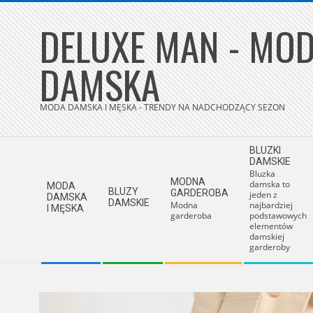
Skip
DELUXE MAN - MOD
to
content
DAMSKA
MODA DAMSKA I MĘSKA - TRENDY NA NADCHODZĄCY SEZON
Secondary
BLUZKI
Navigation
DAMSKIE
Bluzka
Menu
MODNA
damska to
MODA
BLUZY
GARDEROBA
jeden z
DAMSKA
DAMSKIE
Modna
najbardziej
I MĘSKA
garderoba
podstawowych
elementów
damskiej
garderoby