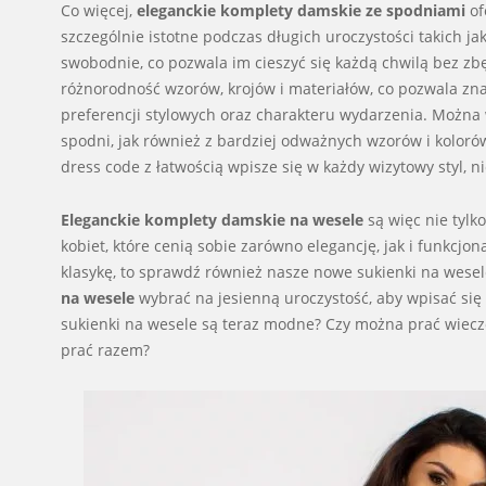
Co więcej,
eleganckie komplety damskie ze spodniami
of
szczególnie istotne podczas długich uroczystości takich ja
swobodnie, co pozwala im cieszyć się każdą chwilą bez z
różnorodność wzorów, krojów i materiałów, co pozwala z
preferencji stylowych oraz charakteru wydarzenia. Możn
spodni, jak również z bardziej odważnych wzorów i kolorów, 
dress code z łatwością wpisze się w każdy wizytowy styl,
Eleganckie komplety damskie na wesele
są więc nie tylk
kobiet, które cenią sobie zarówno elegancję, jak i funkcjo
klasykę, to sprawdź również nasze nowe sukienki na wesel
na wesele
wybrać na jesienną uroczystość, aby wpisać się
sukienki na wesele są teraz modne? Czy można prać wie
prać razem?