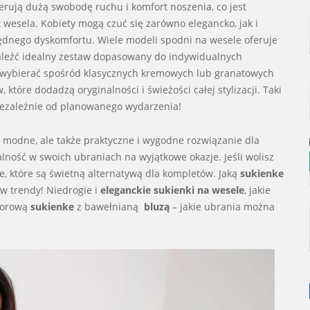
erują dużą swobodę ruchu i komfort noszenia, co jest
k wesela. Kobiety mogą czuć się zarówno elegancko, jak i
będnego dyskomfortu. Wiele modeli spodni na wesele oferuje
naleźć idealny zestaw dopasowany do indywidualnych
a wybierać spośród klasycznych kremowych lub granatowych
które dodadzą oryginalności i świeżości całej stylizacji. Taki
 niezależnie od planowanego wydarzenia!
o modne, ale także praktyczne i wygodne rozwiązanie dla
nalność w swoich ubraniach na wyjątkowe okazje. Jeśli wolisz
e, które są świetną alternatywą dla kompletów. Jaką
sukienke
 w trendy! Niedrogie i
eleganckie sukienki na wesele
, j
akie
czorową
sukienke
z bawełnianą
bluzą
– jakie ubrania można