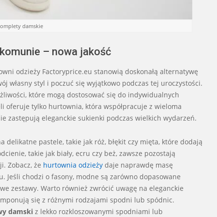
komplety damskie
 komunie – nowa jakość
owni odzieży Factoryprice.eu stanowią doskonałą alternatywę
j własny styl i poczuć się wyjątkowo podczas tej uroczystości.
żliwości, które mogą dostosować się do indywidualnych
li oferuje tylko hurtownia, która współpracuje z wieloma
e zastępują eleganckie sukienki podczas wielkich wydarzeń.
likatne pastele, takie jak róż, błękit czy mięta, które dodają
odcienie, takie jak biały, ecru czy beż, zawsze pozostają
ji. Zobacz, że
hurtownia odzieży
daje naprawdę masę
u. Jeśli chodzi o fasony, modne są zarówno dopasowane
e’owe zestawy. Warto również zwrócić uwagę na eleganckie
komponują się z różnymi rodzajami spodni lub spódnic.
wy damski
z lekko rozkloszowanymi spodniami lub