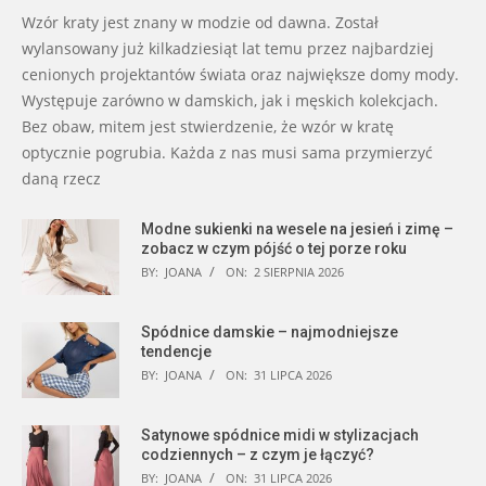
Wzór kraty jest znany w modzie od dawna. Został
wylansowany już kilkadziesiąt lat temu przez najbardziej
cenionych projektantów świata oraz największe domy mody.
Występuje zarówno w damskich, jak i męskich kolekcjach.
Bez obaw, mitem jest stwierdzenie, że wzór w kratę
optycznie pogrubia. Każda z nas musi sama przymierzyć
daną rzecz
Modne sukienki na wesele na jesień i zimę –
zobacz w czym pójść o tej porze roku
BY:
JOANA
ON:
2 SIERPNIA 2026
Spódnice damskie – najmodniejsze
tendencje
BY:
JOANA
ON:
31 LIPCA 2026
Satynowe spódnice midi w stylizacjach
codziennych – z czym je łączyć?
BY:
JOANA
ON:
31 LIPCA 2026