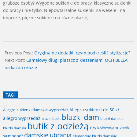
grubsze osoby? Wygodne sukienki do pracy, klasyczne sukienki
do pracy i nie tylko. Niepowtarzalne sukienki na wesele i na
imprezę, piękne sukienki na rózne okazje,
2024-
10-
Previous Post:
Oryginalne dodatki: czym podkreślić stylizacje?
14
Next Post:
Camelowy długi płaszcz z kieszeniami OCH BELLA
na każdą okazję
TAGI:
Allegro sukienki do 50 zł
Allegro sukienki damskie wyprzedaż
bluzki dam
allegro wyprzedaż
bluzki butik
bluzki damkie
butik z odzieżą
Czy kolorowe sukienki
bluzki damski
damskie ubrania
są modne?
eleganckie bluzki damskie