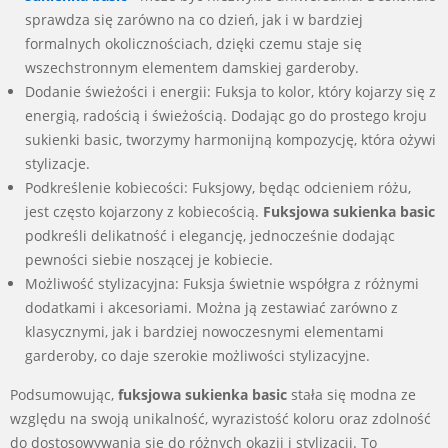
sprawdza się zarówno na co dzień, jak i w bardziej
formalnych okolicznościach, dzięki czemu staje się
wszechstronnym elementem damskiej garderoby.
Dodanie świeżości i energii: Fuksja to kolor, który kojarzy się z
energią, radością i świeżością. Dodając go do prostego kroju
sukienki basic, tworzymy harmonijną kompozycję, która ożywi
stylizacje.
Podkreślenie kobiecości: Fuksjowy, będąc odcieniem różu,
jest często kojarzony z kobiecością.
Fuksjowa sukienka basic
podkreśli delikatność i elegancję, jednocześnie dodając
pewności siebie noszącej je kobiecie.
Możliwość stylizacyjna: Fuksja świetnie współgra z różnymi
dodatkami i akcesoriami. Można ją zestawiać zarówno z
klasycznymi, jak i bardziej nowoczesnymi elementami
garderoby, co daje szerokie możliwości stylizacyjne.
Podsumowując,
fuksjowa sukienka basic
stała się modna ze
względu na swoją unikalność, wyrazistość koloru oraz zdolność
do dostosowywania się do różnych okazji i stylizacji. To