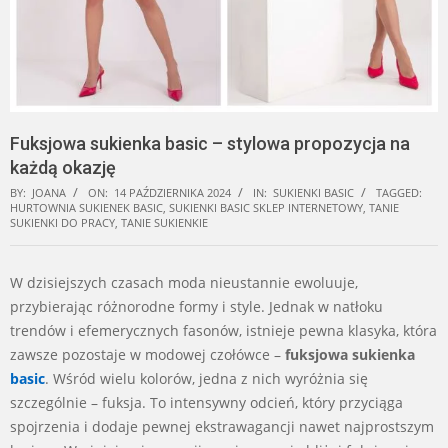
Fuksjowa sukienka basic – stylowa propozycja na
każdą okazję
BY:
JOANA
ON:
14 PAŹDZIERNIKA 2024
IN:
SUKIENKI BASIC
TAGGED:
HURTOWNIA SUKIENEK BASIC
,
SUKIENKI BASIC SKLEP INTERNETOWY
,
TANIE
SUKIENKI DO PRACY
,
TANIE SUKIENKIE
W dzisiejszych czasach moda nieustannie ewoluuje,
przybierając różnorodne formy i style. Jednak w natłoku
trendów i efemerycznych fasonów, istnieje pewna klasyka, która
zawsze pozostaje w modowej czołówce –
fuksjowa sukienka
basic
. Wśród wielu kolorów, jedna z nich wyróżnia się
szczególnie – fuksja. To intensywny odcień, który przyciąga
spojrzenia i dodaje pewnej ekstrawagancji nawet najprostszym