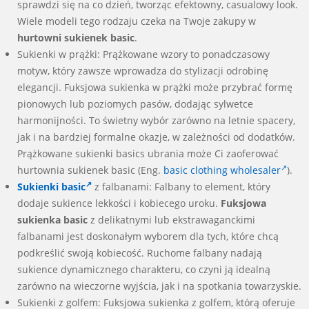
sprawdzi się na co dzień, tworząc efektowny, casualowy look.
Wiele modeli tego rodzaju czeka na Twoje zakupy w
hurtowni sukienek basic
.
Sukienki w prążki: Prążkowane wzory to ponadczasowy
motyw, który zawsze wprowadza do stylizacji odrobinę
elegancji. Fuksjowa sukienka w prążki może przybrać formę
pionowych lub poziomych pasów, dodając sylwetce
harmonijności. To świetny wybór zarówno na letnie spacery,
jak i na bardziej formalne okazje, w zależności od dodatków.
Prążkowane sukienki basics ubrania może Ci zaoferować
hurtownia sukienek basic (Eng.
basic clothing wholesaler
).
Sukienki basic
z falbanami: Falbany to element, który
dodaje sukience lekkości i kobiecego uroku.
Fuksjowa
sukienka basic
z delikatnymi lub ekstrawaganckimi
falbanami jest doskonałym wyborem dla tych, które chcą
podkreślić swoją kobiecość. Ruchome falbany nadają
sukience dynamicznego charakteru, co czyni ją idealną
zarówno na wieczorne wyjścia, jak i na spotkania towarzyskie.
Sukienki z golfem: Fuksjowa sukienka z golfem, którą oferuje