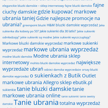
fajne
fajne bluzki damskie
eleganckie bluzki damskie – sklep internetowy
gdzie kupować markowe
ciuchy damskie
ubrania taniej
Gdzie najlepsze promocje na
ubrania?
H&M bluzki damskie wyprzedaż
greenpoint bluzki
Jaka
Jakie sukienki dla 30 latki?
sukienka dla kobiety po 50?
Jakie sukienki
odmładzają?
jakie sukienki są modne
Jakie sukienki wyszczuplają?
markowe sukienki
Markowe bluzki damskie wyprzedaż
markowe ubrania wyprzedaż
wyprzedaż
Modne ubrania sklep
modne bluzki damskie
internetowy
największe
mohito bluzki damskie wyprzedaż
wyprzedaże ubrań
odzież damska wyprzedaże
orsay bluzki
o sukienkach z Butik
Outlet
damskie wyprzedaż
markowe ubrania Allegro
sklep ebutik.pl
tanie bluzki damskie
tanie
sukienkie
markowe ubrania online
tanie sukienki
tanie swetry
Tanie ubrania
totalna wyprzedaż
damskie