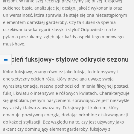
krojom. W niniejszej recenzji przyjrzymy się bliżej fuksjowej
sukience basic, analizując jej design, jakość wykonania oraz
uniwersalność, która sprawia, że staje się ona niezastąpionym
elementem damskiej garderoby. Czy ta sukienka spełnia
oczekiwania w kategorii klasyki i stylu? Odpowiedzi na te
pytania poszukamy, zgłębiając każdy aspekt tego modowego
must-have.
Odcień fuksjowy- stylowe odkrycie sezonu
Kolor fuksjowy, znany również jako fuksja, to intensywny i
energetyczny odcień różu, który przyciąga uwagę swoją
wyrazistą tonacją. Nazwa pochodzi od imienia fikcyjnej postaci,
fuksji, kwiatu o intensywnie różowych kwiatach. Charakteryzuje
się głębokim, pełnym nasyceniem, sprawiając, że jest niezwykle
wyrazisty i łatwo zauważalny. Fuksjowy jest kolorem, który
emanuje pozytywną energią, dodając odrobinę ekstrawagancji
do każdej stylizacji. Bez względu na to, czy jest używany jako
akcent czy dominujący element garderoby, fuksjowy z