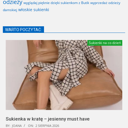
odzieży
wyglądaj pięknie dzięki sukienkom z Butik
wyprzedaż odzieży
włoskie sukienki
damskiej
WARTO POCZYTAĆ:
Sukienki na co dzień
Sukienka w kratę – jesienny must have
BY:
JOANA
ON:
2 SIERPNIA 2026