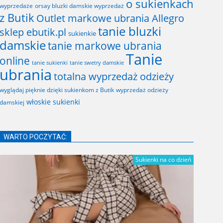
o sukienkach
wyprzedaże
orsay bluzki damskie wyprzedaż
z Butik
Outlet markowe ubrania Allegro
tanie bluzki
sklep ebutik.pl
sukienkie
damskie
tanie markowe ubrania
Tanie
online
tanie sukienki
tanie swetry damskie
ubrania
totalna wyprzedaż odzieży
wyglądaj pięknie dzięki sukienkom z Butik
wyprzedaż odzieży
włoskie sukienki
damskiej
WARTO POCZYTAĆ:
Sukienki na co dzień