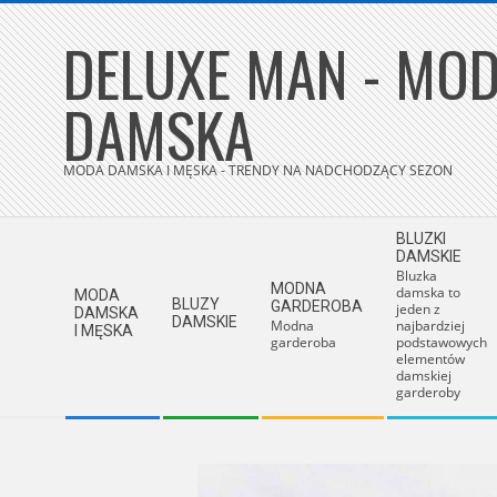
Skip
DELUXE MAN - MOD
to
content
DAMSKA
MODA DAMSKA I MĘSKA - TRENDY NA NADCHODZĄCY SEZON
Secondary
BLUZKI
Navigation
DAMSKIE
Bluzka
Menu
MODNA
damska to
MODA
BLUZY
GARDEROBA
jeden z
DAMSKA
DAMSKIE
Modna
najbardziej
I MĘSKA
garderoba
podstawowych
elementów
damskiej
garderoby