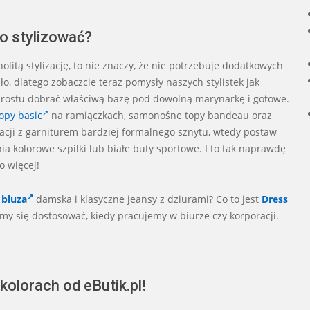
o stylizować?
litą stylizację, to nie znaczy, że nie potrzebuje dodatkowych
ło, dlatego zobaczcie teraz pomysły naszych stylistek jak
prostu dobrać właściwą bazę pod dowolną marynarkę i gotowe.
opy basic
na ramiączkach, samonośne topy bandeau oraz
izacji z garniturem bardziej formalnego sznytu, wtedy postaw
ia kolorowe szpilki lub białe buty sportowe. I to tak naprawdę
o więcej!
a
bluza
damska i klasyczne jeansy z dziurami? Co to jest
Dress
śmy się dostosować, kiedy pracujemy w biurze czy korporacji.
olorach od eButik.pl!