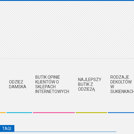
BUTIK OPINIE
RODZAJE
NAJLEPSZY
ODZIEŻ
KLIENTÓW O
DEKOLTÓW
BUTIK Z
DAMSKA
SKLEPACH
W
ODZIEŻĄ
INTERNETOWYCH
SUKIENKAC
TAGI: