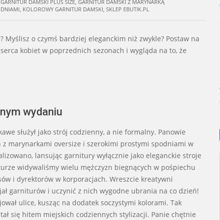
GARNITUR DAMSKI PLUS SIZE
,
GARNITUR DAMSKI Z MARYNARKĄ
ODNIAMI
,
KOLOROWY GARNITUR DAMSKI
,
SKLEP EBUTIK.PL
 Myślisz o czymś bardziej eleganckim niż zwykle? Postaw na
ł serca kobiet w poprzednich sezonach i wygląda na to, że
snym wydaniu
awe służył jako strój codzienny, a nie formalny. Panowie
h z marynarkami oversize i szerokimi prostymi spodniami w
lizowano, lansując garnitury wyłącznie jako eleganckie stroje
iturze widywaliśmy wielu mężczyzn biegnących w pośpiechu
ów i dyrektorów w korporacjach. Wreszcie kreatywni
ł garniturów i uczynić z nich wygodne ubrania na co dzień!
ojował ulice, kusząc na dodatek soczystymi kolorami. Tak
 stał się hitem miejskich codziennych stylizacji. Panie chętnie