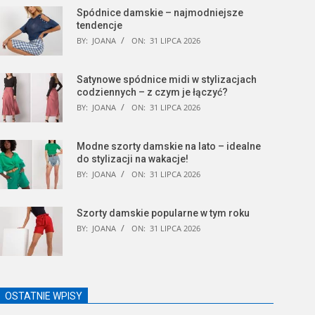
Spódnice damskie – najmodniejsze
tendencje
BY:
JOANA
ON:
31 LIPCA 2026
Satynowe spódnice midi w stylizacjach
codziennych – z czym je łączyć?
BY:
JOANA
ON:
31 LIPCA 2026
Modne szorty damskie na lato – idealne
do stylizacji na wakacje!
BY:
JOANA
ON:
31 LIPCA 2026
Szorty damskie popularne w tym roku
BY:
JOANA
ON:
31 LIPCA 2026
OSTATNIE WPISY