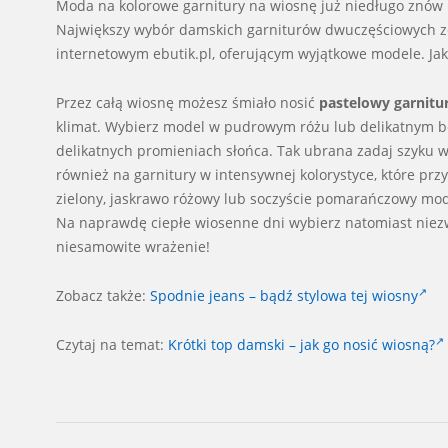
Moda na kolorowe garnitury na wiosnę już niedługo znów r
Największy wybór damskich garniturów dwuczęściowych ze
internetowym ebutik.pl, oferującym wyjątkowe modele. Jak
Przez całą wiosnę możesz śmiało nosić
pastelowy garnitu
klimat. Wybierz model w pudrowym różu lub delikatnym be
delikatnych promieniach słońca. Tak ubrana zadaj szyku 
również na garnitury w intensywnej kolorystyce, które pr
zielony, jaskrawo różowy lub soczyście pomarańczowy mode
Na naprawdę ciepłe wiosenne dni wybierz natomiast niez
niesamowite wrażenie!
Zobacz także:
Spodnie jeans – bądź stylowa tej wiosny
Czytaj na temat:
Krótki top damski – jak go nosić wiosną?
2026-