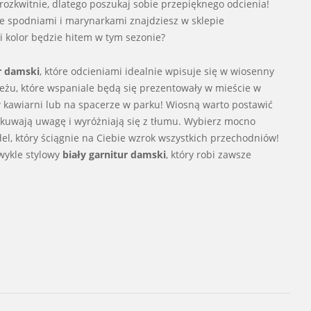
ozkwitnie, dlatego poszukaj sobie przepięknego odcienia!
 spodniami i marynarkami znajdziesz w sklepie
i kolor będzie hitem w tym sezonie?
r damski
, które odcieniami idealnie wpisuje się w wiosenny
żu, które wspaniale będą się prezentowały w mieście w
w kawiarni lub na spacerze w parku! Wiosną warto postawić
zykuwają uwagę i wyróżniają się z tłumu. Wybierz mocno
l, który ściągnie na Ciebie wzrok wszystkich przechodniów!
wykle stylowy
biały garnitur damski
, który robi zawsze