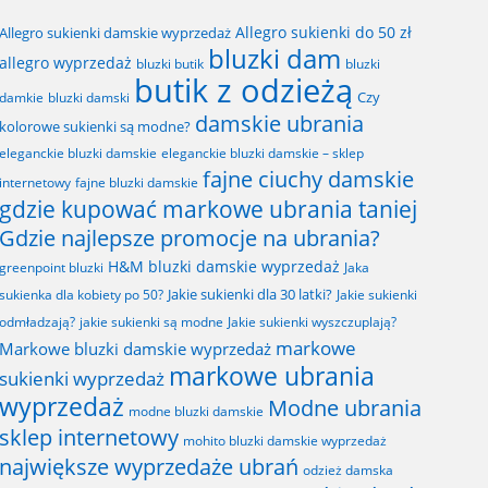
Allegro sukienki do 50 zł
Allegro sukienki damskie wyprzedaż
bluzki dam
allegro wyprzedaż
bluzki butik
bluzki
butik z odzieżą
Czy
bluzki damski
damkie
damskie ubrania
kolorowe sukienki są modne?
eleganckie bluzki damskie
eleganckie bluzki damskie – sklep
fajne ciuchy damskie
fajne bluzki damskie
internetowy
gdzie kupować markowe ubrania taniej
Gdzie najlepsze promocje na ubrania?
H&M bluzki damskie wyprzedaż
greenpoint bluzki
Jaka
Jakie sukienki dla 30 latki?
sukienka dla kobiety po 50?
Jakie sukienki
odmładzają?
jakie sukienki są modne
Jakie sukienki wyszczuplają?
markowe
Markowe bluzki damskie wyprzedaż
markowe ubrania
sukienki wyprzedaż
wyprzedaż
Modne ubrania
modne bluzki damskie
sklep internetowy
mohito bluzki damskie wyprzedaż
największe wyprzedaże ubrań
odzież damska