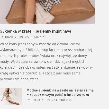
Sukienka w kratę – jesienny must have
BY:
JOANA
ON:
2 SIERPNIA 2026
Wzór kraty jest znany w modzie od dawna. Został
wylansowany już kilkadziesiąt lat temu przez najbardziej
cenionych projektantów świata oraz największe domy
mody. Występuje zarówno w damskich, jak i męskich
kolekcjach. Bez obaw, mitem jest stwierdzenie, że wzór w
kratę optycznie pogrubia. Każda z nas musi sama
przymierzyć daną rzecz
Modne sukienki na wesele na jesień i zimę
– zobacz w czym pójść o tej porze roku
BY:
JOANA
ON:
2 SIERPNIA 2026