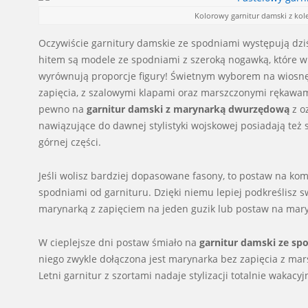
Kolorowy garnitur damski z kolek
Oczywiście garnitury damskie ze spodniami występują dzi
hitem są modele ze spodniami z szeroką nogawką, które 
wyrównują proporcje figury! Świetnym wyborem na wiosnę
zapięcia, z szalowymi klapami oraz marszczonymi rękawami
pewno na
garnitur damski z marynarką dwurzędową
z o
nawiązujące do dawnej stylistyki wojskowej posiadają też
górnej części.
Jeśli wolisz bardziej dopasowane fasony, to postaw na ko
spodniami od garnituru. Dzięki niemu lepiej podkreślisz s
marynarką z zapięciem na jeden guzik lub postaw na mary
W cieplejsze dni postaw śmiało na
garnitur damski ze s
niego zwykle dołączona jest marynarka bez zapięcia z mars
Letni garnitur z szortami nadaje stylizacji totalnie wakacy