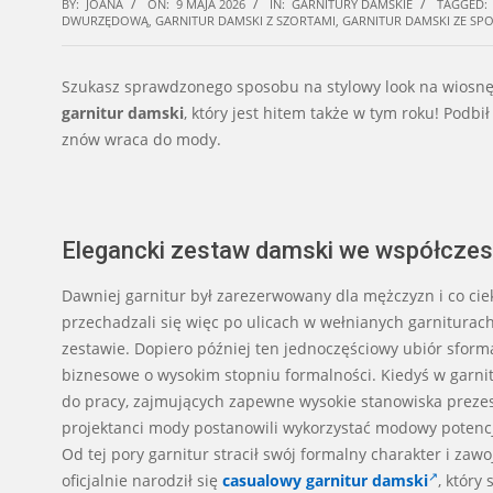
BY:
JOANA
ON:
9 MAJA 2026
IN:
GARNITURY DAMSKIE
TAGGED:
DWURZĘDOWĄ
,
GARNITUR DAMSKI Z SZORTAMI
,
GARNITUR DAMSKI ZE SP
Szukasz sprawdzonego sposobu na stylowy look na wiosnę?
garnitur damski
, który jest hitem także w tym roku! Podbi
znów wraca do mody.
Elegancki zestaw damski we współcze
Dawniej garnitur był zarezerwowany dla mężczyzn i co ciek
przechadzali się więc po ulicach w wełnianych garniturac
zestawie. Dopiero później ten jednoczęściowy ubiór sforma
biznesowe o wysokim stopniu formalności. Kiedyś w garn
do pracy, zajmujących zapewne wysokie stanowiska prezes
projektanci mody postanowili wykorzystać modowy potencja
Od tej pory garnitur stracił swój formalny charakter i zaw
oficjalnie narodził się
casualowy garnitur damski
, który