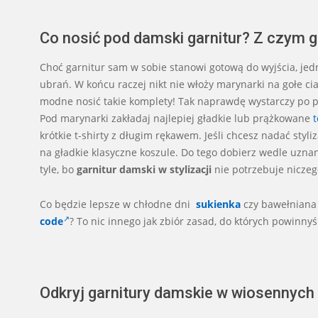
Co nosić pod damski garnitur? Z czym g
Choć garnitur sam w sobie stanowi gotową do wyjścia, jedno
ubrań. W końcu raczej nikt nie włoży marynarki na gołe cia
modne nosić takie komplety! Tak naprawdę wystarczy po 
Pod marynarki zakładaj najlepiej gładkie lub prążkowane
t
krótkie t-shirty z długim rękawem. Jeśli chcesz nadać styl
na gładkie klasyczne koszule. Do tego dobierz wedle uznan
tyle, bo
garnitur damski w stylizacji
nie potrzebuje niczeg
Co będzie lepsze w chłodne dni
sukienka
czy bawełnian
code
? To nic innego jak zbiór zasad, do których powinny
Odkryj garnitury damskie w wiosennych k