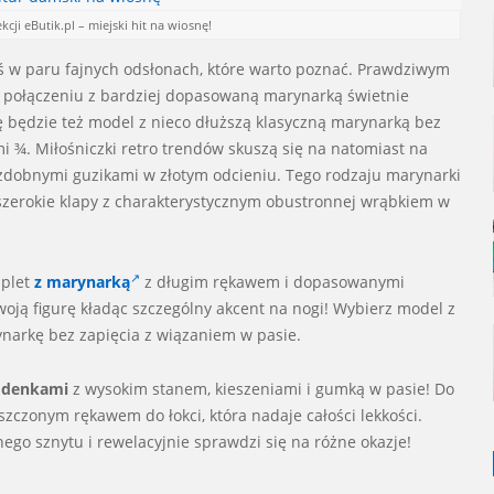
cji eButik.pl – miejski hit na wiosnę!
ś w paru fajnych odsłonach, które warto poznać. Prawdziwym
w połączeniu z bardziej dopasowaną marynarką świetnie
 będzie też model z nieco dłuższą klasyczną marynarką bez
 ¾. Miłośniczki retro trendów skuszą się na natomiast na
zdobnymi guzikami w złotym odcieniu. Tego rodzaju marynarki
 szerokie klapy z charakterystycznym obustronnej wrąbkiem w
mplet
z marynarką
z długim rękawem i dopasowanymi
woją figurę kładąc szczególny akcent na nogi! Wybierz model z
narkę bez zapięcia z wiązaniem w pasie.
podenkami
z wysokim stanem, kieszeniami i gumką w pasie! Do
zczonym rękawem do łokci, która nadaje całości lekkości.
jnego sznytu i rewelacyjnie sprawdzi się na różne okazje!