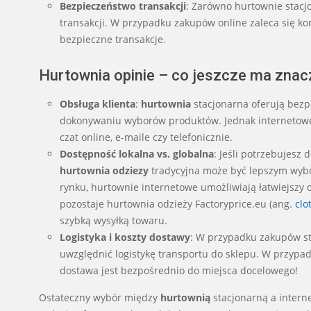
Bezpieczeństwo transakcji
: Zarówno hurtownie stacj
transakcji. W przypadku zakupów online zaleca się k
bezpieczne transakcje.
Hurtownia opinie – co jeszcze ma znac
Obsługa klienta
:
hurtownia
stacjonarna oferują bezp
dokonywaniu wyborów produktów. Jednak internetowe 
czat online, e-maile czy telefonicznie.
Dostępność lokalna vs. globalna
: Jeśli potrzebujesz
hurtownia odziezy
tradycyjna może być lepszym wybo
rynku, hurtownie internetowe umożliwiają łatwiejszy 
pozostaje hurtownia odzieży Factoryprice.eu (ang.
clo
szybką wysyłką towaru.
Logistyka i koszty dostawy
: W przypadku zakupów st
uwzględnić logistykę transportu do sklepu. W przypad
dostawa jest bezpośrednio do miejsca docelowego!
Ostateczny wybór między
hurtownią
stacjonarną a interne