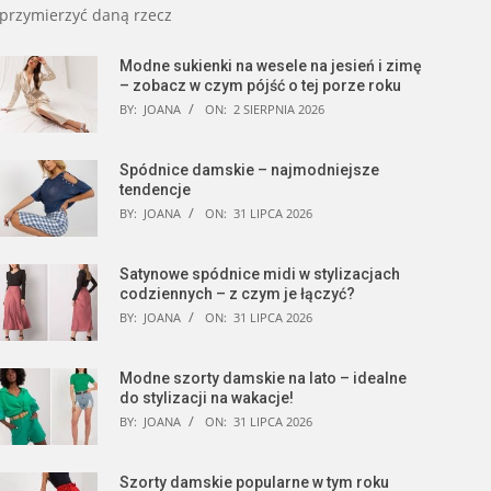
przymierzyć daną rzecz
Modne sukienki na wesele na jesień i zimę
– zobacz w czym pójść o tej porze roku
BY:
JOANA
ON:
2 SIERPNIA 2026
Spódnice damskie – najmodniejsze
tendencje
BY:
JOANA
ON:
31 LIPCA 2026
Satynowe spódnice midi w stylizacjach
codziennych – z czym je łączyć?
BY:
JOANA
ON:
31 LIPCA 2026
Modne szorty damskie na lato – idealne
do stylizacji na wakacje!
BY:
JOANA
ON:
31 LIPCA 2026
Szorty damskie popularne w tym roku