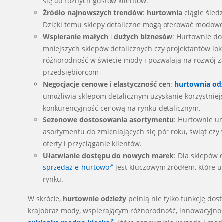
się do różnych gustów klientów.
Źródło najnowszych trendów
:
hurtownia
ciągle śled
Dzięki temu sklepy detaliczne mogą oferować modowe 
Wspieranie małych i dużych biznesów
: Hurtownie do
mniejszych sklepów detalicznych czy projektantów lo
różnorodność w świecie mody i pozwalają na rozwój 
przedsiębiorcom
Negocjacje cenowe i elastyczność cen
:
hurtownia od
umożliwia sklepom detalicznym uzyskanie korzystniej
konkurencyjność cenową na rynku detalicznym.
Sezonowe dostosowania asortymentu
: Hurtownie u
asortymentu do zmieniających się pór roku, świąt czy
oferty i przyciąganie klientów.
Ułatwianie dostępu do nowych marek
: Dla sklepów
sprzedaż e-hurtowo
jest kluczowym źródłem, które u
rynku.
W skrócie,
hurtownie odzieży
pełnią nie tylko funkcję do
krajobraz mody, wspierającym różnorodność, innowacyjność