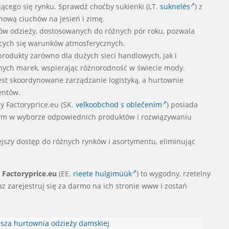
ącego się rynku. Sprawdź choćby sukienki (LT.
suknelės
) z
onową ciuchów na jesień i zimę.
ów odzieży, dostosowanych do różnych pór roku, pozwala
cych się warunków atmosferycznych.
rodukty zarówno dla dużych sieci handlowych, jak i
lnych marek, wspierając różnorodność w świecie mody.
jest skoordynowane zarządzanie logistyką, a hurtownie
entów.
y Factoryprice.eu (SK.
veľkoobchod s oblečením
)
posiada
nym w wyborze odpowiednich produktów i rozwiązywaniu
ejszy dostęp do różnych rynków i asortymentu, eliminując
 Factoryprice.eu
(EE.
rieete hulgimüük
) to wygodny, rzetelny
z zarejestruj się za darmo na ich stronie www i zostań