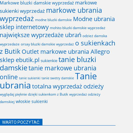
markowe
Markowe bluzki damskie wyprzedaż
markowe ubrania
sukienki wyprzedaż
wyprzedaż
Modne ubrania
modne bluzki damskie
sklep internetowy
mohito bluzki damskie wyprzedaż
największe wyprzedaże ubrań
odzież damska
o sukienkach
wyprzedaże
orsay bluzki damskie wyprzedaż
z Butik
Outlet markowe ubrania Allegro
tanie bluzki
sklep ebutik.pl
sukienkie
damskie
tanie markowe ubrania
Tanie
online
tanie sukienki
tanie swetry damskie
ubrania
totalna wyprzedaż odzieży
wyglądaj pięknie dzięki sukienkom z Butik
wyprzedaż odzieży
włoskie sukienki
damskiej
WARTO POCZYTAĆ: