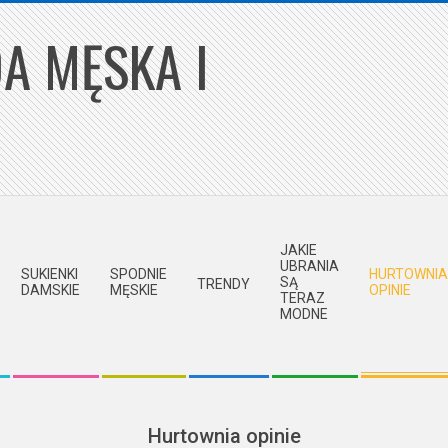
A MĘSKA I
JAKIE
UBRANIA
SUKIENKI
SPODNIE
HURTOWNIA
SĄ
TRENDY
DAMSKIE
MĘSKIE
OPINIE
TERAZ
MODNE
Hurtownia opinie