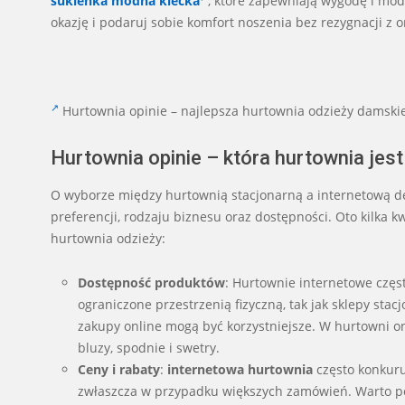
sukienka modna kiecka
, które zapewniają wygodę i mod
okazję i podaruj sobie komfort noszenia bez rezygnacji z 
Hurtownia opinie – najlepsza hurtownia odzieży damskie
Hurtownia opinie – która hurtownia jest
O wyborze między hurtownią stacjonarną a internetową d
preferencji, rodzaju biznesu oraz dostępności. Oto kilka kw
hurtownia odzieży:
Dostępność produktów
: Hurtownie internetowe częs
ograniczone przestrzenią fizyczną, tak jak sklepy stac
zakupy online mogą być korzystniejsze. W hurtowni on
bluzy, spodnie i swetry.
Ceny i rabaty
:
internetowa hurtownia
często konkuru
zwłaszcza w przypadku większych zamówień. Warto p