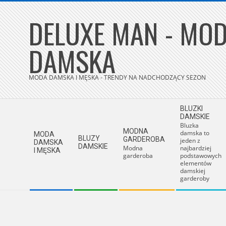
Skip
DELUXE MAN - MOD
to
content
DAMSKA
MODA DAMSKA I MĘSKA - TRENDY NA NADCHODZĄCY SEZON
Secondary
BLUZKI
Navigation
DAMSKIE
Bluzka
Menu
MODNA
damska to
MODA
BLUZY
GARDEROBA
jeden z
DAMSKA
DAMSKIE
Modna
najbardziej
I MĘSKA
garderoba
podstawowych
elementów
damskiej
garderoby