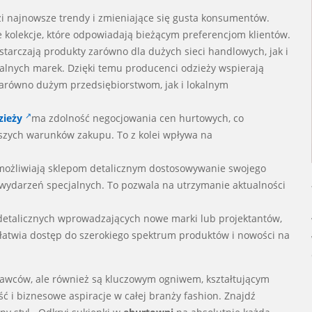
zi najnowsze trendy i zmieniające się gusta konsumentów.
kolekcje, które odpowiadają bieżącym preferencjom klientów.
starczają produkty zarówno dla dużych sieci handlowych, jak i
kalnych marek. Dzięki temu producenci odzieży wspierają
zarówno dużym przedsiębiorstwom, jak i lokalnym
zieży
ma zdolność negocjowania cen hurtowych, co
szych warunków zakupu. To z kolei wpływa na
możliwiają sklepom detalicznym dostosowywanie swojego
 wydarzeń specjalnych. To pozwala na utrzymanie aktualności
 detalicznych wprowadzających nowe marki lub projektantów,
łatwia dostęp do szerokiego spektrum produktów i nowości na
stawców, ale również są kluczowym ogniwem, kształtującym
 i biznesowe aspiracje w całej branży fashion. Znajdź