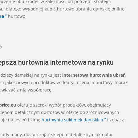
czenie obu źródeł, w zależności od potrzeb i strategii
u, dlatego wygodniej kupić hurtowo ubrania damskie online
ka
hurtowo
a
lepsza hurtownia internetowa na rynku
dzieży damskiej na rynku jest
internetowa hurtownia ubrań
ch i jakościowych produktów w dobrych cenach hurtowych oraz
awiązać z nią współpracę:
price.eu
oferuje szeroki wybór produktów, obejmujący
o sklepom detalicznym dostosować ofertę do zróżnicowanych
uje na jesień i zimę
hurtownia sukienek damskich
i zobacz
rendy mody, dostarczając sklepom detalicznym aktualne