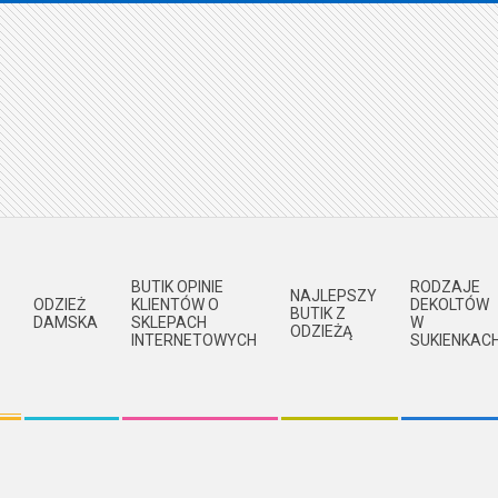
BUTIK OPINIE
RODZAJE
NAJLEPSZY
ODZIEŻ
KLIENTÓW O
DEKOLTÓW
BUTIK Z
DAMSKA
SKLEPACH
W
ODZIEŻĄ
INTERNETOWYCH
SUKIENKAC