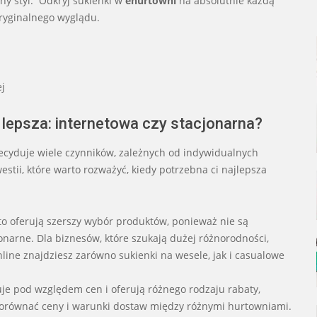
ny styl. Odkryj sukienki w
ehurtowni
na absolutnie każdą
oryginalnego wyglądu.
j
 lepsza: internetowa czy stacjonarna?
ecyduje wiele czynników, zależnych od indywidualnych
estii, które warto rozważyć, kiedy potrzebna ci najlepsza
to oferują szerszy wybór produktów, ponieważ nie są
jonarne. Dla biznesów, które szukają dużej różnorodności,
line znajdziesz zarówno sukienki na wesele, jak i casualowe
je pod względem cen i oferują różnego rodzaju rabaty,
orównać ceny i warunki dostaw między różnymi hurtowniami.