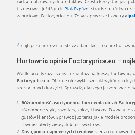
rodzaju oferowanych produktów. Często korzystne jest połą
biznesowej. Jeżdżąc do
Ptak Rzgów
stracisz mnóstwo czas
w hurtowni Factoryprice.eu. Zobacz płaszcze i swetry
alpa
najlepsza hurtownia odzieży damskiej – opinie hurtowni
Hurtownia opinie Factoryprice.eu – naj
Wedle analityków i samych klientów najlepszą hurtownią o
Factoryprice.eu
. Oferuje niezwykle szeroki wybór modny
szereg innych korzyści. Sprawdź, dlaczego jeszcze warto n
Różnorodność asortymentu
:
hurtownia ubrań Factory
różnorodne style, rozmiary, kolory i fasony. Pozwala t
gustów klientów. Sprawdź już teraz jakie modele propon
również ofertę ciepłych bluz i swetrów.
Dostępność najnowszych trendów
: śledzi najnowsze t