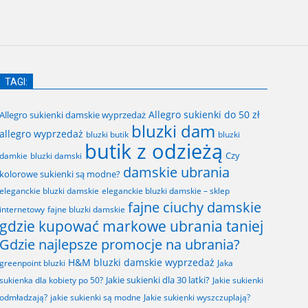
TAGI:
Allegro sukienki do 50 zł
Allegro sukienki damskie wyprzedaż
bluzki dam
allegro wyprzedaż
bluzki butik
bluzki
butik z odzieżą
Czy
bluzki damski
damkie
damskie ubrania
kolorowe sukienki są modne?
eleganckie bluzki damskie
eleganckie bluzki damskie – sklep
fajne ciuchy damskie
fajne bluzki damskie
internetowy
gdzie kupować markowe ubrania taniej
Gdzie najlepsze promocje na ubrania?
H&M bluzki damskie wyprzedaż
greenpoint bluzki
Jaka
Jakie sukienki dla 30 latki?
sukienka dla kobiety po 50?
Jakie sukienki
odmładzają?
jakie sukienki są modne
Jakie sukienki wyszczuplają?