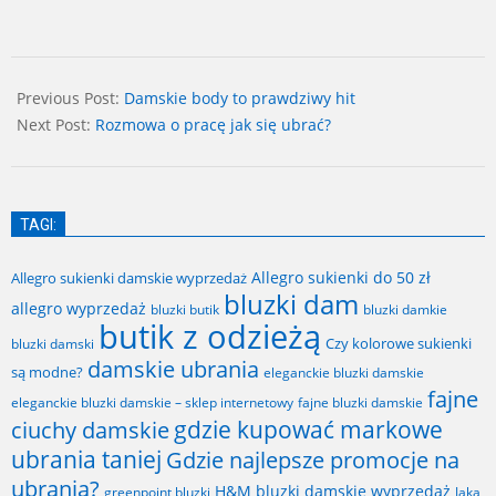
2025-
06-
Previous Post:
Damskie body to prawdziwy hit
06
Next Post:
Rozmowa o pracę jak się ubrać?
TAGI:
Allegro sukienki do 50 zł
Allegro sukienki damskie wyprzedaż
bluzki dam
allegro wyprzedaż
bluzki butik
bluzki damkie
butik z odzieżą
Czy kolorowe sukienki
bluzki damski
damskie ubrania
są modne?
eleganckie bluzki damskie
fajne
fajne bluzki damskie
eleganckie bluzki damskie – sklep internetowy
gdzie kupować markowe
ciuchy damskie
ubrania taniej
Gdzie najlepsze promocje na
ubrania?
H&M bluzki damskie wyprzedaż
greenpoint bluzki
Jaka