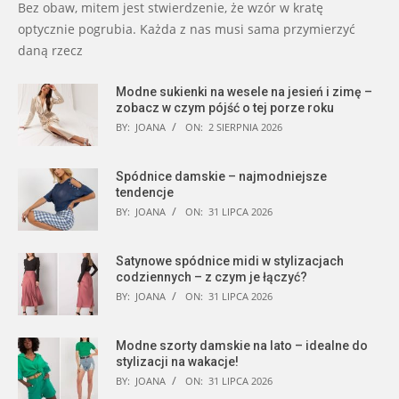
Bez obaw, mitem jest stwierdzenie, że wzór w kratę
optycznie pogrubia. Każda z nas musi sama przymierzyć
daną rzecz
Modne sukienki na wesele na jesień i zimę –
zobacz w czym pójść o tej porze roku
BY:
JOANA
ON:
2 SIERPNIA 2026
Spódnice damskie – najmodniejsze
tendencje
BY:
JOANA
ON:
31 LIPCA 2026
Satynowe spódnice midi w stylizacjach
codziennych – z czym je łączyć?
BY:
JOANA
ON:
31 LIPCA 2026
Modne szorty damskie na lato – idealne do
stylizacji na wakacje!
BY:
JOANA
ON:
31 LIPCA 2026