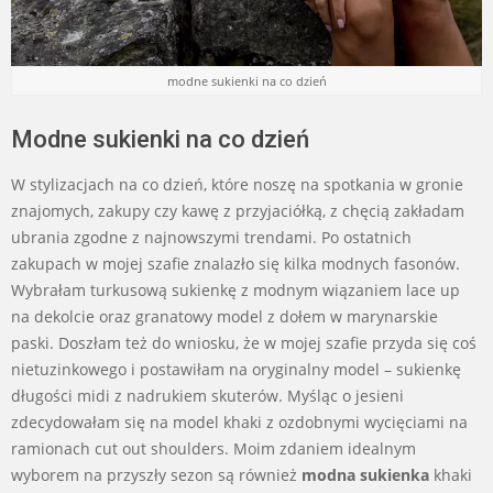
modne sukienki na co dzień
Modne sukienki na co dzień
W stylizacjach na co dzień, które noszę na spotkania w gronie
znajomych, zakupy czy kawę z przyjaciółką, z chęcią zakładam
ubrania zgodne z najnowszymi trendami. Po ostatnich
zakupach w mojej szafie znalazło się kilka modnych fasonów.
Wybrałam turkusową sukienkę z modnym wiązaniem lace up
na dekolcie oraz granatowy model z dołem w marynarskie
paski. Doszłam też do wniosku, że w mojej szafie przyda się coś
nietuzinkowego i postawiłam na oryginalny model – sukienkę
długości midi z nadrukiem skuterów. Myśląc o jesieni
zdecydowałam się na model khaki z ozdobnymi wycięciami na
ramionach cut out shoulders. Moim zdaniem idealnym
wyborem na przyszły sezon są również
modna sukienka
khaki