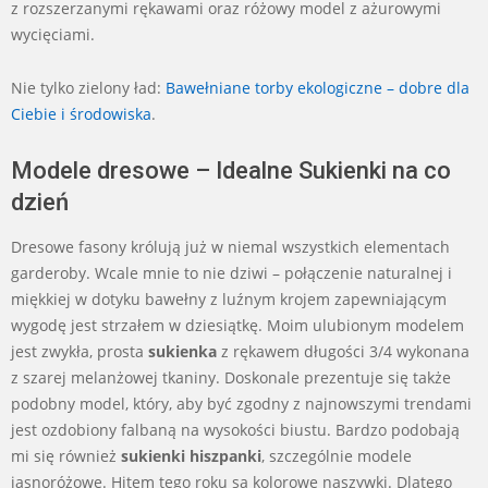
z rozszerzanymi rękawami oraz różowy model z ażurowymi
wycięciami.
Nie tylko zielony ład:
Bawełniane torby ekologiczne – dobre dla
Ciebie i środowiska
.
Modele dresowe – Idealne Sukienki na co
dzień
Dresowe fasony królują już w niemal wszystkich elementach
garderoby. Wcale mnie to nie dziwi – połączenie naturalnej i
miękkiej w dotyku bawełny z luźnym krojem zapewniającym
wygodę jest strzałem w dziesiątkę. Moim ulubionym modelem
jest zwykła, prosta
sukienka
z rękawem długości 3/4 wykonana
z szarej melanżowej tkaniny. Doskonale prezentuje się także
podobny model, który, aby być zgodny z najnowszymi trendami
jest ozdobiony falbaną na wysokości biustu. Bardzo podobają
mi się również
sukienki hiszpanki
, szczególnie modele
jasnoróżowe. Hitem tego roku są kolorowe naszywki. Dlatego