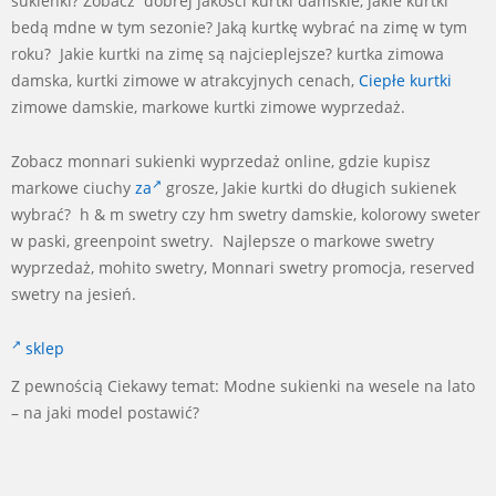
sukienki? Zobacz dobrej jakości kurtki damskie, jakie kurtki
bedą mdne w tym sezonie? Jaką kurtkę wybrać na zimę w tym
roku? Jakie kurtki na zimę są najcieplejsze? kurtka zimowa
damska, kurtki zimowe w atrakcyjnych cenach,
Ciepłe kurtki
zimowe damskie, markowe kurtki zimowe wyprzedaż.
Zobacz monnari sukienki wyprzedaż online, gdzie kupisz
markowe ciuchy
za
grosze, Jakie kurtki do długich sukienek
wybrać? h & m swetry czy hm swetry damskie, kolorowy sweter
w paski, greenpoint swetry. Najlepsze o markowe swetry
wyprzedaż, mohito swetry, Monnari swetry promocja, reserved
swetry na jesień.
sklep
Z pewnością Ciekawy temat: Modne sukienki na wesele na lato
– na jaki model postawić?