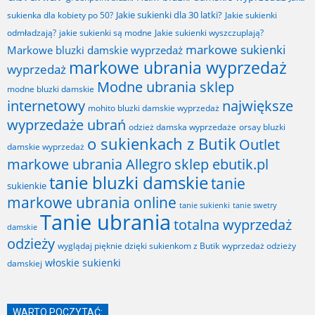
Jakie sukienki dla 30 latki?
sukienka dla kobiety po 50?
Jakie sukienki
odmładzają?
jakie sukienki są modne
Jakie sukienki wyszczuplają?
markowe sukienki
Markowe bluzki damskie wyprzedaż
markowe ubrania wyprzedaż
wyprzedaż
Modne ubrania sklep
modne bluzki damskie
internetowy
największe
mohito bluzki damskie wyprzedaż
wyprzedaże ubrań
odzież damska wyprzedaże
orsay bluzki
o sukienkach z Butik
Outlet
damskie wyprzedaż
markowe ubrania Allegro
sklep ebutik.pl
tanie bluzki damskie
tanie
sukienkie
markowe ubrania online
tanie sukienki
tanie swetry
Tanie ubrania
totalna wyprzedaż
damskie
odzieży
wyglądaj pięknie dzięki sukienkom z Butik
wyprzedaż odzieży
włoskie sukienki
damskiej
WARTO POCZYTAĆ: