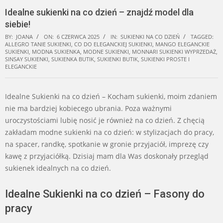
Idealne sukienki na co dzień – znajdź model dla
siebie!
BY:
JOANA
ON:
6 CZERWCA 2025
IN:
SUKIENKI NA CO DZIEŃ
TAGGED:
ALLEGRO TANIE SUKIENKI
,
CO DO ELEGANCKIEJ SUKIENKI
,
MANGO ELEGANCKIE
SUKIENKI
,
MODNA SUKIENKA
,
MODNE SUKIENKI
,
MONNARI SUKIENKI WYPRZEDAŻ
,
SINSAY SUKIENKI
,
SUKIENKA BUTIK
,
SUKIENKI BUTIK
,
SUKIENKI PROSTE I
ELEGANCKIE
Idealne Sukienki na co dzień – Kocham sukienki, moim zdaniem
nie ma bardziej kobiecego ubrania. Poza ważnymi
uroczystościami lubię nosić je również na co dzień. Z chęcią
zakładam modne sukienki na co dzień: w stylizacjach do pracy,
na spacer, randkę, spotkanie w gronie przyjaciół, imprezę czy
kawę z przyjaciółką. Dzisiaj mam dla Was doskonały przegląd
sukienek idealnych na co dzień.
Idealne Sukienki na co dzień – Fasony do
pracy