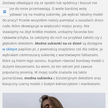
Zestawy składające się ze spodni lub spódnicy i koszuli nie
zawsze do mnie przemawiają. O wiele bardziej wolę
zdecydować się na modną sukienkę. Jak wybrać idealny model
do pracy? Przede wszystkim należy pamiętać o zasadach dress
code, które obowiązuje w większości miejsc pracy. Nie
stawiajmy na zbyt krótkie modele, unikajmy fasonów bez
rękawów (chyba, że założymy do nich na przykład żakiet) czy z
głębokim dekoltem.
Modne sukienki na co dzień
są dostępne
w sklepie
papilion.pl, z pewnością znajdziesz coś dla siebie. Ja
wybrałam ciemnoszarą sukienkę z warstwowymi falbanami,
które są hitem tego sezonu. Kupiłam również bordowy model z
dużymi kieszeniami, bo wiem, że ten odcień jest zawsze
popularny jesienią. W mojej szafie znalazła się także
jasnoróżowa,
modna sukienka
z biżuteryjnym dekoltem oraz
klasyczny czarny model z białym kołnierzykiem i mankietami.