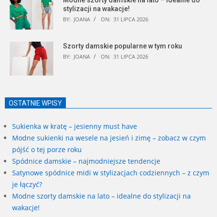
Modne szorty damskie na lato – idealne do
stylizacji na wakacje!
BY:
JOANA
ON:
31 LIPCA 2026
Szorty damskie popularne w tym roku
BY:
JOANA
ON:
31 LIPCA 2026
OSTATNIE WPISY
Sukienka w kratę – jesienny must have
Modne sukienki na wesele na jesień i zimę – zobacz w czym
pójść o tej porze roku
Spódnice damskie – najmodniejsze tendencje
Satynowe spódnice midi w stylizacjach codziennych – z czym
je łączyć?
Modne szorty damskie na lato – idealne do stylizacji na
wakacje!