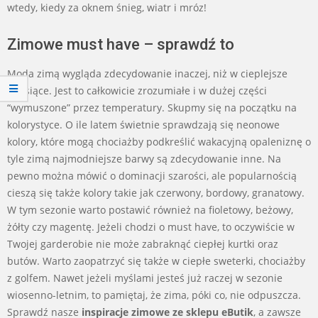
wtedy, kiedy za oknem śnieg, wiatr i mróz!
Zimowe must have – sprawdź to
Moda zimą wygląda zdecydowanie inaczej, niż w cieplejsze
miesiące. Jest to całkowicie zrozumiałe i w dużej części
“wymuszone” przez temperatury. Skupmy się na początku na
kolorystyce. O ile latem świetnie sprawdzają się neonowe
kolory, które mogą chociażby podkreślić wakacyjną opaleniznę o
tyle zimą najmodniejsze barwy są zdecydowanie inne. Na
pewno można mówić o dominacji szarości, ale popularnością
cieszą się także kolory takie jak czerwony, bordowy, granatowy.
W tym sezonie warto postawić również na fioletowy, beżowy,
żółty czy magentę. Jeżeli chodzi o must have, to oczywiście w
Twojej garderobie nie może zabraknąć ciepłej kurtki oraz
butów. Warto zaopatrzyć się także w ciepłe sweterki, chociażby
z golfem. Nawet jeżeli myślami jesteś już raczej w sezonie
wiosenno-letnim, to pamiętaj, że zima, póki co, nie odpuszcza.
Sprawdź nasze
inspiracje zimowe ze sklepu eButik
, a zawsze