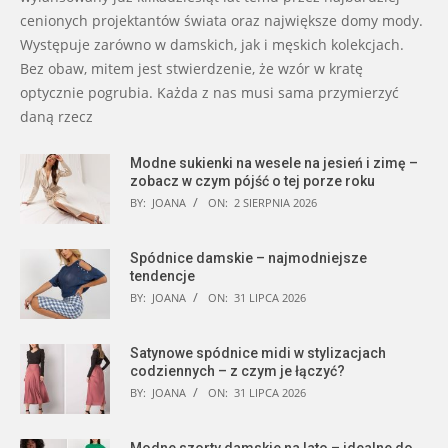
cenionych projektantów świata oraz największe domy mody.
Występuje zarówno w damskich, jak i męskich kolekcjach.
Bez obaw, mitem jest stwierdzenie, że wzór w kratę
optycznie pogrubia. Każda z nas musi sama przymierzyć
daną rzecz
Modne sukienki na wesele na jesień i zimę –
zobacz w czym pójść o tej porze roku
BY:
JOANA
ON:
2 SIERPNIA 2026
Spódnice damskie – najmodniejsze
tendencje
BY:
JOANA
ON:
31 LIPCA 2026
Satynowe spódnice midi w stylizacjach
codziennych – z czym je łączyć?
BY:
JOANA
ON:
31 LIPCA 2026