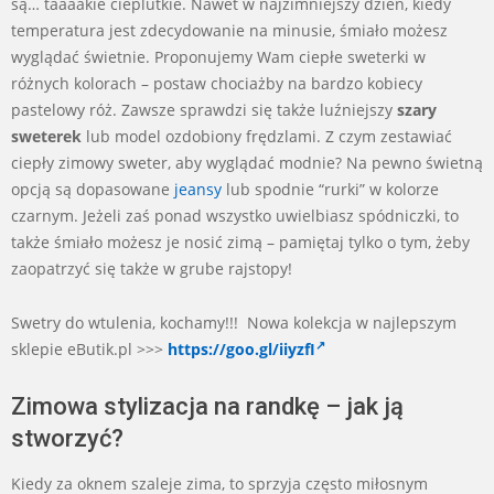
są… taaaakie cieplutkie. Nawet w najzimniejszy dzień, kiedy
temperatura jest zdecydowanie na minusie, śmiało możesz
wyglądać świetnie. Proponujemy Wam ciepłe sweterki w
różnych kolorach – postaw chociażby na bardzo kobiecy
pastelowy róż. Zawsze sprawdzi się także luźniejszy
szary
sweterek
lub model ozdobiony frędzlami. Z czym zestawiać
ciepły zimowy sweter, aby wyglądać modnie? Na pewno świetną
opcją są dopasowane
jeansy
lub spodnie “rurki” w kolorze
czarnym. Jeżeli zaś ponad wszystko uwielbiasz spódniczki, to
także śmiało możesz je nosić zimą – pamiętaj tylko o tym, żeby
zaopatrzyć się także w grube rajstopy!
Swetry do wtulenia, kochamy!!! Nowa kolekcja w najlepszym
sklepie eButik.pl >>>
https://goo.gl/iiyzfI
Zimowa stylizacja na randkę – jak ją
stworzyć?
Kiedy za oknem szaleje zima, to sprzyja często miłosnym