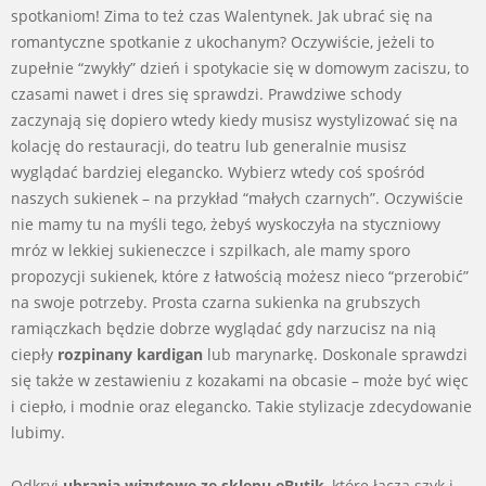
spotkaniom! Zima to też czas Walentynek. Jak ubrać się na
romantyczne spotkanie z ukochanym? Oczywiście, jeżeli to
zupełnie “zwykły” dzień i spotykacie się w domowym zaciszu, to
czasami nawet i dres się sprawdzi. Prawdziwe schody
zaczynają się dopiero wtedy kiedy musisz wystylizować się na
kolację do restauracji, do teatru lub generalnie musisz
wyglądać bardziej elegancko. Wybierz wtedy coś spośród
naszych sukienek – na przykład “małych czarnych”. Oczywiście
nie mamy tu na myśli tego, żebyś wyskoczyła na styczniowy
mróz w lekkiej sukieneczce i szpilkach, ale mamy sporo
propozycji sukienek, które z łatwością możesz nieco “przerobić”
na swoje potrzeby. Prosta czarna sukienka na grubszych
ramiączkach będzie dobrze wyglądać gdy narzucisz na nią
ciepły
rozpinany kardigan
lub marynarkę. Doskonale sprawdzi
się także w zestawieniu z kozakami na obcasie – może być więc
i ciepło, i modnie oraz elegancko. Takie stylizacje zdecydowanie
lubimy.
Odkryj
ubrania wizytowe ze sklepu eButik
, które łączą szyk i