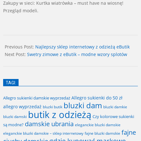
Zakupy w sieci: Kurtka wiatrówka – must have na wiosnę!
Przegląd modeli.
2025-
09-
Previous Post:
Najlepszy sklep internetowy z odzieżą eButik
15
Next Post:
Swetry zimowe z eButik – modne wzory splotów
TAGI:
Allegro sukienki do 50 zł
Allegro sukienki damskie wyprzedaż
bluzki dam
allegro wyprzedaż
bluzki butik
bluzki damkie
butik z odzieżą
Czy kolorowe sukienki
bluzki damski
damskie ubrania
są modne?
eleganckie bluzki damskie
fajne
fajne bluzki damskie
eleganckie bluzki damskie – sklep internetowy
gdzie kupować markowe