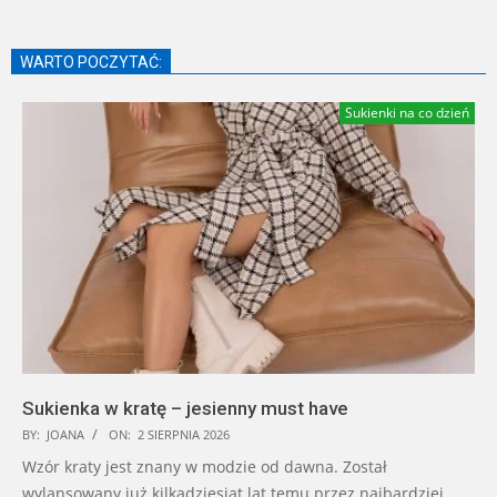
WARTO POCZYTAĆ:
Sukienki na co dzień
Sukienka w kratę – jesienny must have
BY:
JOANA
ON:
2 SIERPNIA 2026
Wzór kraty jest znany w modzie od dawna. Został
wylansowany już kilkadziesiąt lat temu przez najbardziej