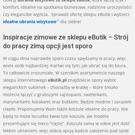
komfort, idealne na spotkania biznesowe, rodzinne uroczystości
czy eleganckie wyjścia. Sprawdź ofertę sklepu eButik i wybierz
idealne ubrania wizytowe
dla siebie!
Inspiracje zimowe ze sklepu eButik – Strój
do pracy zimą opcji jest sporo
W ciągu dnia naprawdę sporo czasu spędzamy w pracy, więc
wiele osób najbardziej martwi się tym, jak ubrać się do biura.
To całkowicie zrozumiałe. W szerokim asortymencie naszego
sklepu internetowego
eButik.pl
znajdziecie spory wybór
eleganckich sukienek – chociażby w kratkę – które śmiało
możecie łączyć z grubszymi rajstopami, sweterkami,
marynarkami, kozakami oraz botkami. Będzie modnie i zarazem
ciepło. Proponujemy Wam także koszule idealne do pracy. Nie
będą to może leciutkie kwieciste koszule, ale modele
prezentujące się nieco “ciężej”. Koszula sama w sobie jest dość
lekkim ubraniem, więc dobrą opcją będzie założenie pod spód