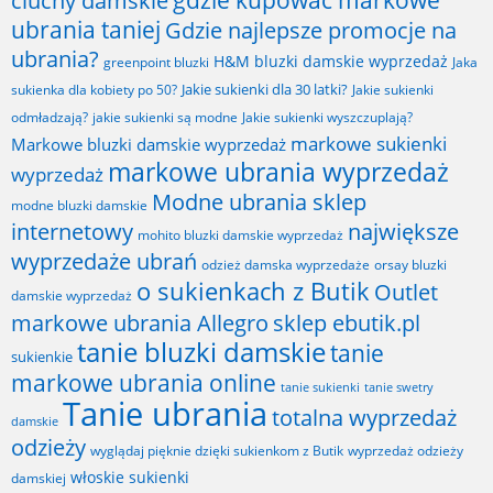
ciuchy damskie
ubrania taniej
Gdzie najlepsze promocje na
ubrania?
H&M bluzki damskie wyprzedaż
greenpoint bluzki
Jaka
Jakie sukienki dla 30 latki?
sukienka dla kobiety po 50?
Jakie sukienki
odmładzają?
jakie sukienki są modne
Jakie sukienki wyszczuplają?
markowe sukienki
Markowe bluzki damskie wyprzedaż
markowe ubrania wyprzedaż
wyprzedaż
Modne ubrania sklep
modne bluzki damskie
internetowy
największe
mohito bluzki damskie wyprzedaż
wyprzedaże ubrań
odzież damska wyprzedaże
orsay bluzki
o sukienkach z Butik
Outlet
damskie wyprzedaż
markowe ubrania Allegro
sklep ebutik.pl
tanie bluzki damskie
tanie
sukienkie
markowe ubrania online
tanie sukienki
tanie swetry
Tanie ubrania
totalna wyprzedaż
damskie
odzieży
wyglądaj pięknie dzięki sukienkom z Butik
wyprzedaż odzieży
włoskie sukienki
damskiej