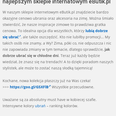
najlepszym sklepie internatowym eButik.pl
W naszym sklepie internetowym eButik.pl znajdziecie bardzo
okazyjne cenowo ubrania oraz akcesoria na zimę. Można śmiało
stwierdzić, że nasze inspiracje zimowe to prawdziwa gratka
cenowa. To idealna opcja dla wszystkich, którzy
lubią dobrze
się ubrać
, ale także oszczędzić. Kto nie lubiłby promocji… My
takich osób nie znamy, a Wy? Zima, póki co, nie odpuszcza i nic
nie zapowiada zmiany w tym temacie, dlatego sprawdźcie,
jak
dobrze ubrać się w chłodne dni
. Teraz już każdy będzie
wiedział, że znasz się na trendach! A to dzięki poradom naszych
stylistek, ale może to zostać naszą słodką tajemnicą!
Kochane, nowa kolekcja płaszczy już na Was czeka!
>>>
https://goo.gl/G5XFlB
Wszystkie przecudowne.
Uważane są za absolutny must have w kobiecej szafie.
Intensywne kolory
ubrań
– ranking kolorów.