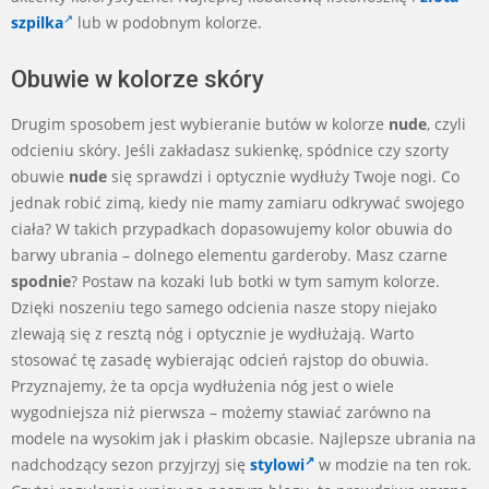
szpilka
lub w podobnym kolorze.
Obuwie w kolorze skóry
Drugim sposobem jest wybieranie butów w kolorze
nude
, czyli
odcieniu skóry. Jeśli zakładasz sukienkę, spódnice czy szorty
obuwie
nude
się sprawdzi i optycznie wydłuży Twoje nogi. Co
jednak robić zimą, kiedy nie mamy zamiaru odkrywać swojego
ciała? W takich przypadkach dopasowujemy kolor obuwia do
barwy ubrania – dolnego elementu garderoby. Masz czarne
spodnie
? Postaw na kozaki lub botki w tym samym kolorze.
Dzięki noszeniu tego samego odcienia nasze stopy niejako
zlewają się z resztą nóg i optycznie je wydłużają. Warto
stosować tę zasadę wybierając odcień rajstop do obuwia.
Przyznajemy, że ta opcja wydłużenia nóg jest o wiele
wygodniejsza niż pierwsza – możemy stawiać zarówno na
modele na wysokim jak i płaskim obcasie. Najlepsze ubrania na
nadchodzący sezon przyjrzyj się
stylowi
w modzie na ten rok.