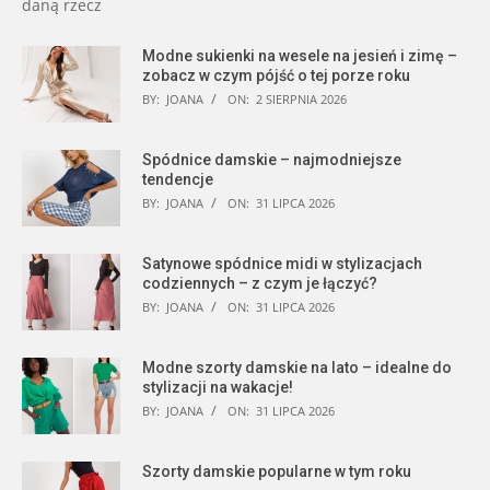
daną rzecz
Modne sukienki na wesele na jesień i zimę –
zobacz w czym pójść o tej porze roku
BY:
JOANA
ON:
2 SIERPNIA 2026
Spódnice damskie – najmodniejsze
tendencje
BY:
JOANA
ON:
31 LIPCA 2026
Satynowe spódnice midi w stylizacjach
codziennych – z czym je łączyć?
BY:
JOANA
ON:
31 LIPCA 2026
Modne szorty damskie na lato – idealne do
stylizacji na wakacje!
BY:
JOANA
ON:
31 LIPCA 2026
Szorty damskie popularne w tym roku