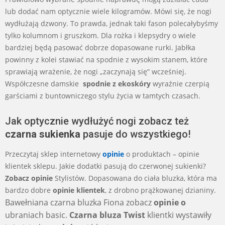
lub dodać nam optycznie wiele kilogramów. Mówi się, że nogi
wydłużają dzwony. To prawda, jednak taki fason polecałybyśmy
tylko kolumnom i gruszkom. Dla rożka i klepsydry o wiele
bardziej będą pasować dobrze dopasowane rurki. Jabłka
powinny z kolei stawiać na spodnie z wysokim stanem, które
sprawiają wrażenie, że nogi „zaczynają się” wcześniej.
Współczesne damskie
spodnie z ekoskóry
wyraźnie czerpią
garściami z buntowniczego stylu życia w tamtych czasach.
Jak optycznie wydłużyć nogi zobacz też
czarna sukienka
pasuje do wszystkiego!
Przeczytaj sklep internetowy
opinie
o produktach – opinie
klientek sklepu. Jakie dodatki pasują do czerwonej sukienki?
Zobacz opinie
Stylistów. Dopasowana do ciała bluzka, która ma
bardzo dobre
opinie klientek
, z drobno prążkowanej dzianiny.
Bawełniana czarna bluzka Fiona zobacz
opinie o
ubraniach basic.
Czarna bluza Twist
klientki wystawiły