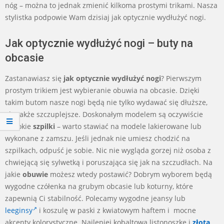
nóg – można to jednak zmienić kilkoma prostymi trikami. Nasza
stylistka podpowie Wam dzisiaj jak optycznie wydłużyć nogi.
Jak optycznie wydłużyć nogi – buty na
obcasie
Zastanawiasz się
jak optycznie wydłużyć nogi
? Pierwszym
prostym trikiem jest wybieranie obuwia na obcasie. Dzięki
takim butom nasze nogi będą nie tylko wydawać się dłuższe,
ale także szczuplejsze. Doskonałym modelem są oczywiście
wysokie
szpilki
– warto stawiać na modele lakierowane lub
wykonane z zamszu. Jeśli jednak nie umiesz chodzić na
szpilkach, odpuść je sobie. Nic nie wygląda gorzej niż osoba z
chwiejącą się sylwetką i poruszająca się jak na szczudłach. Na
jakie
obuwie
możesz wtedy postawić? Dobrym wyborem będą
wygodne czółenka na grubym obcasie lub koturny, które
zapewnią Ci stabilność. Polecamy wygodne jeansy lub
leeginsy
i koszulę w paski z kwiatowym haftem i mocne
akcenty kolorystyczne. Najlepiej kobaltową listonoszkę i
złota