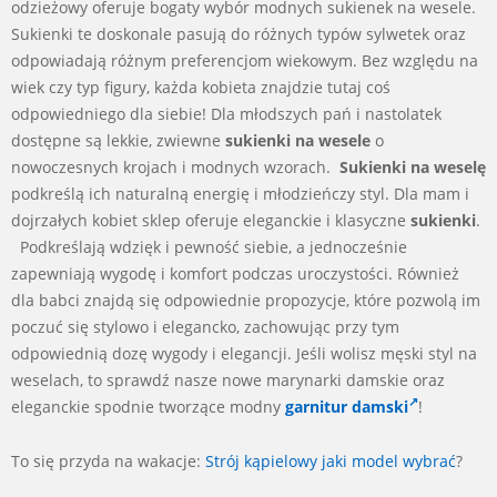
odzieżowy oferuje bogaty wybór modnych sukienek na wesele.
Sukienki te doskonale pasują do różnych typów sylwetek oraz
odpowiadają różnym preferencjom wiekowym. Bez względu na
wiek czy typ figury, każda kobieta znajdzie tutaj coś
odpowiedniego dla siebie! Dla młodszych pań i nastolatek
dostępne są lekkie, zwiewne
sukienki na wesele
o
nowoczesnych krojach i modnych wzorach.
Sukienki na weselę
podkreślą ich naturalną energię i młodzieńczy styl. Dla mam i
dojrzałych kobiet sklep oferuje eleganckie i klasyczne
sukienki
.
Podkreślają wdzięk i pewność siebie, a jednocześnie
zapewniają wygodę i komfort podczas uroczystości. Również
dla babci znajdą się odpowiednie propozycje, które pozwolą im
poczuć się stylowo i elegancko, zachowując przy tym
odpowiednią dozę wygody i elegancji. Jeśli wolisz męski styl na
weselach, to sprawdź nasze nowe marynarki damskie oraz
eleganckie spodnie tworzące modny
garnitur damski
!
To się przyda na wakacje:
Strój kąpielowy jaki model wybrać
?