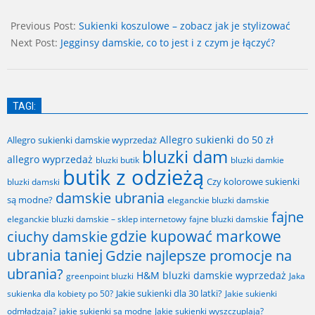
2025-
07-
Previous Post:
Sukienki koszulowe – zobacz jak je stylizować
12
Next Post:
Jegginsy damskie, co to jest i z czym je łączyć?
TAGI:
Allegro sukienki do 50 zł
Allegro sukienki damskie wyprzedaż
bluzki dam
allegro wyprzedaż
bluzki butik
bluzki damkie
butik z odzieżą
Czy kolorowe sukienki
bluzki damski
damskie ubrania
są modne?
eleganckie bluzki damskie
fajne
fajne bluzki damskie
eleganckie bluzki damskie – sklep internetowy
gdzie kupować markowe
ciuchy damskie
ubrania taniej
Gdzie najlepsze promocje na
ubrania?
H&M bluzki damskie wyprzedaż
greenpoint bluzki
Jaka
Jakie sukienki dla 30 latki?
sukienka dla kobiety po 50?
Jakie sukienki
odmładzają?
jakie sukienki są modne
Jakie sukienki wyszczuplają?