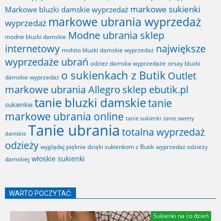
markowe sukienki
Markowe bluzki damskie wyprzedaż
markowe ubrania wyprzedaż
wyprzedaż
Modne ubrania sklep
modne bluzki damskie
internetowy
największe
mohito bluzki damskie wyprzedaż
wyprzedaże ubrań
odzież damska wyprzedaże
orsay bluzki
o sukienkach z Butik
Outlet
damskie wyprzedaż
markowe ubrania Allegro
sklep ebutik.pl
tanie bluzki damskie
tanie
sukienkie
markowe ubrania online
tanie sukienki
tanie swetry
Tanie ubrania
totalna wyprzedaż
damskie
odzieży
wyglądaj pięknie dzięki sukienkom z Butik
wyprzedaż odzieży
włoskie sukienki
damskiej
WARTO POCZYTAĆ:
Sukienki na co dzień