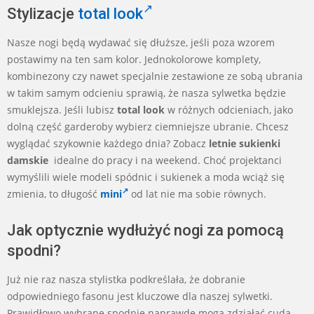
Stylizacje
total look
Nasze nogi będą wydawać się dłuższe, jeśli poza wzorem
postawimy na ten sam kolor. Jednokolorowe komplety,
kombinezony czy nawet specjalnie zestawione ze sobą ubrania
w takim samym odcieniu sprawią, że nasza sylwetka będzie
smuklejsza. Jeśli lubisz
total look
w różnych odcieniach, jako
dolną część garderoby wybierz ciemniejsze ubranie. Chcesz
wyglądać szykownie każdego dnia? Zobacz
letnie sukienki
damskie
idealne do pracy i na weekend. Choć projektanci
wymyślili wiele modeli spódnic i sukienek a moda wciąż się
zmienia, to długość
mini
od lat nie ma sobie równych.
Jak optycznie wydłużyć nogi za pomocą
spodni?
Już nie raz nasza stylistka podkreślała, że dobranie
odpowiedniego fasonu jest kluczowe dla naszej sylwetki.
Prawidłowo wybrane spodnie naprawdę mogą zdziałać cuda