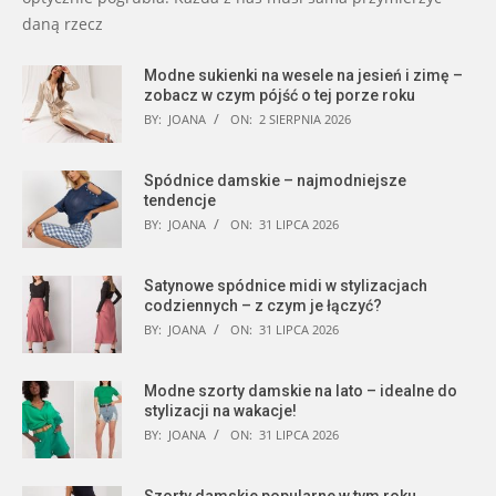
daną rzecz
Modne sukienki na wesele na jesień i zimę –
zobacz w czym pójść o tej porze roku
BY:
JOANA
ON:
2 SIERPNIA 2026
Spódnice damskie – najmodniejsze
tendencje
BY:
JOANA
ON:
31 LIPCA 2026
Satynowe spódnice midi w stylizacjach
codziennych – z czym je łączyć?
BY:
JOANA
ON:
31 LIPCA 2026
Modne szorty damskie na lato – idealne do
stylizacji na wakacje!
BY:
JOANA
ON:
31 LIPCA 2026
Szorty damskie popularne w tym roku