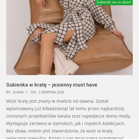
Sukienki na co dzień
Sukienka w kratę – jesienny must have
BY:
JOANA
ON:
2 SIERPNIA 2026
Wzór kraty jest znany w modzie od dawna. Został
wylansowany już kilkadziesiąt lat temu przez najbardziej
cenionych projektantów świata oraz największe domy mody.
Występuje zarówno w damskich, jak i męskich kolekcjach.
Bez obaw, mitem jest stwierdzenie, że wzór w kratę
optycznie pogrubia. Każda z nas musi sama przymierzyć