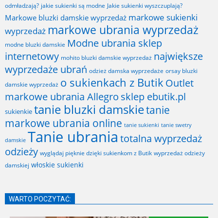
odmładzają?
jakie sukienki są modne
Jakie sukienki wyszczuplają?
markowe sukienki
Markowe bluzki damskie wyprzedaż
markowe ubrania wyprzedaż
wyprzedaż
Modne ubrania sklep
modne bluzki damskie
internetowy
największe
mohito bluzki damskie wyprzedaż
wyprzedaże ubrań
odzież damska wyprzedaże
orsay bluzki
o sukienkach z Butik
Outlet
damskie wyprzedaż
markowe ubrania Allegro
sklep ebutik.pl
tanie bluzki damskie
tanie
sukienkie
markowe ubrania online
tanie sukienki
tanie swetry
Tanie ubrania
totalna wyprzedaż
damskie
odzieży
wyglądaj pięknie dzięki sukienkom z Butik
wyprzedaż odzieży
włoskie sukienki
damskiej
WARTO POCZYTAĆ: