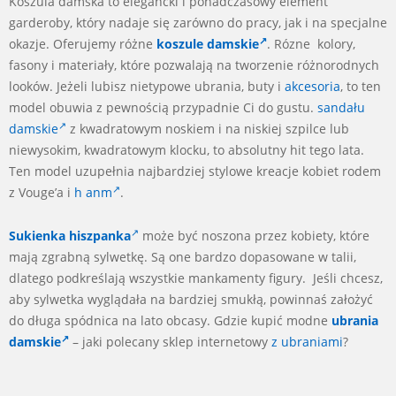
Koszula damska to elegancki i ponadczasowy element
garderoby, który nadaje się zarówno do pracy, jak i na specjalne
okazje. Oferujemy różne
koszule damskie
. Rózne kolory,
fasony i materiały, które pozwalają na tworzenie różnorodnych
looków. Jeżeli lubisz nietypowe ubrania, buty i
akcesoria
, to ten
model obuwia z pewnością przypadnie Ci do gustu.
sandału
damskie
z kwadratowym noskiem i na niskiej szpilce lub
niewysokim, kwadratowym klocku, to absolutny hit tego lata.
Ten model uzupełnia najbardziej stylowe kreacje kobiet rodem
z Vouge’a i
h anm
.
Sukienka hiszpanka
może być noszona przez kobiety, które
mają zgrabną sylwetkę. Są one bardzo dopasowane w talii,
dlatego podkreślają wszystkie mankamenty figury. Jeśli chcesz,
aby sylwetka wyglądała na bardziej smukłą, powinnaś założyć
do długa spódnica na lato obcasy. Gdzie kupić modne
ubrania
damskie
– jaki polecany sklep internetowy
z ubraniami
?