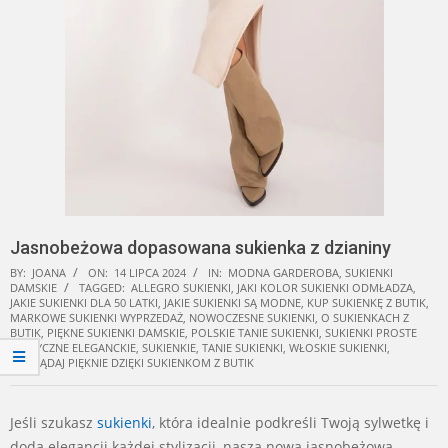
Jasnobeżowa dopasowana sukienka z dzianiny
BY:
JOANA
ON:
14 LIPCA 2024
IN:
MODNA GARDEROBA
,
SUKIENKI
DAMSKIE
TAGGED:
ALLEGRO SUKIENKI
,
JAKI KOLOR SUKIENKI ODMŁADZA
,
JAKIE SUKIENKI DLA 50 LATKI
,
JAKIE SUKIENKI SĄ MODNE
,
KUP SUKIENKĘ Z BUTIK
,
MARKOWE SUKIENKI WYPRZEDAŻ
,
NOWOCZESNE SUKIENKI
,
O SUKIENKACH Z
BUTIK
,
PIĘKNE SUKIENKI DAMSKIE
,
POLSKIE TANIE SUKIENKI
,
SUKIENKI PROSTE
KLASYCZNE ELEGANCKIE
,
SUKIENKIE
,
TANIE SUKIENKI
,
WŁOSKIE SUKIENKI
,
WYGLĄDAJ PIĘKNIE DZIĘKI SUKIENKOM Z BUTIK
Jeśli szukasz
sukienki
, która idealnie podkreśli Twoją sylwetkę i
doda elegancji każdej stylizacji, nasza nowa jasnobeżowa