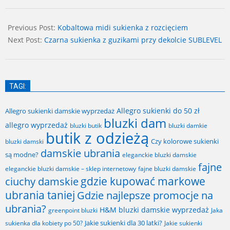
2024-
07-
Previous Post:
Kobaltowa midi sukienka z rozcięciem
14
Next Post:
Czarna sukienka z guzikami przy dekolcie SUBLEVEL
TAGI:
Allegro sukienki do 50 zł
Allegro sukienki damskie wyprzedaż
bluzki dam
allegro wyprzedaż
bluzki butik
bluzki damkie
butik z odzieżą
Czy kolorowe sukienki
bluzki damski
damskie ubrania
są modne?
eleganckie bluzki damskie
fajne
fajne bluzki damskie
eleganckie bluzki damskie – sklep internetowy
gdzie kupować markowe
ciuchy damskie
ubrania taniej
Gdzie najlepsze promocje na
ubrania?
H&M bluzki damskie wyprzedaż
greenpoint bluzki
Jaka
Jakie sukienki dla 30 latki?
sukienka dla kobiety po 50?
Jakie sukienki