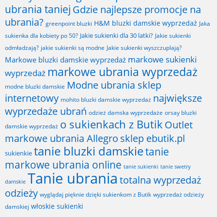
ubrania taniej
Gdzie najlepsze promocje na
ubrania?
H&M bluzki damskie wyprzedaż
greenpoint bluzki
Jaka
Jakie sukienki dla 30 latki?
sukienka dla kobiety po 50?
Jakie sukienki
odmładzają?
jakie sukienki są modne
Jakie sukienki wyszczuplają?
markowe sukienki
Markowe bluzki damskie wyprzedaż
markowe ubrania wyprzedaż
wyprzedaż
Modne ubrania sklep
modne bluzki damskie
internetowy
największe
mohito bluzki damskie wyprzedaż
wyprzedaże ubrań
odzież damska wyprzedaże
orsay bluzki
o sukienkach z Butik
Outlet
damskie wyprzedaż
markowe ubrania Allegro
sklep ebutik.pl
tanie bluzki damskie
tanie
sukienkie
markowe ubrania online
tanie sukienki
tanie swetry
Tanie ubrania
totalna wyprzedaż
damskie
odzieży
wyglądaj pięknie dzięki sukienkom z Butik
wyprzedaż odzieży
włoskie sukienki
damskiej