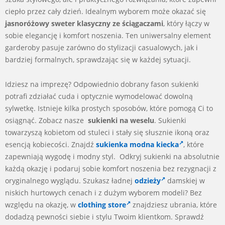
ciepło przez cały dzień. Idealnym wyborem może okazać się
jasnoróżowy sweter klasyczny ze ściągaczami
, który łączy w
sobie elegancję i komfort noszenia. Ten uniwersalny element
garderoby pasuje zarówno do stylizacji casualowych, jak i
bardziej formalnych, sprawdzając się w każdej sytuacji.
Idziesz na imprezę? Odpowiednio dobrany fason sukienki
potrafi zdziałać cuda i optycznie wymodelować dowolną
sylwetkę. Istnieje kilka prostych sposobów, które pomogą Ci to
osiągnąć. Zobacz nasze
sukienki na weselu
. Sukienki
towarzyszą kobietom od stuleci i stały się słusznie ikoną oraz
esencją kobiecości. Znajdź
sukienka modna kiecka
, które
zapewniają wygodę i modny styl. Odkryj sukienki na absolutnie
każdą okazję i podaruj sobie komfort noszenia bez rezygnacji z
oryginalnego wyglądu. Szukasz ładnej
odzieży
damskiej w
niskich hurtowych cenach i z dużym wyborem modeli? Bez
względu na okazję, w
clothing store
znajdziesz ubrania, które
dodadzą pewności siebie i stylu Twoim klientkom. Sprawdź