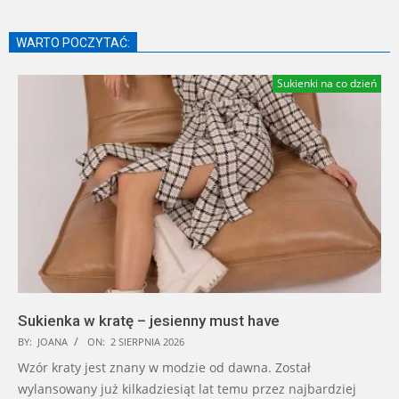
WARTO POCZYTAĆ:
Sukienki na co dzień
Sukienka w kratę – jesienny must have
BY:
JOANA
ON:
2 SIERPNIA 2026
Wzór kraty jest znany w modzie od dawna. Został
wylansowany już kilkadziesiąt lat temu przez najbardziej