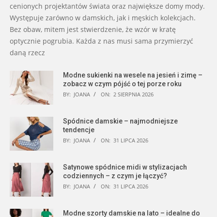
cenionych projektantów świata oraz największe domy mody.
Występuje zarówno w damskich, jak i męskich kolekcjach.
Bez obaw, mitem jest stwierdzenie, że wzór w kratę
optycznie pogrubia. Każda z nas musi sama przymierzyć
daną rzecz
Modne sukienki na wesele na jesień i zimę –
zobacz w czym pójść o tej porze roku
BY:
JOANA
ON:
2 SIERPNIA 2026
Spódnice damskie – najmodniejsze
tendencje
BY:
JOANA
ON:
31 LIPCA 2026
Satynowe spódnice midi w stylizacjach
codziennych – z czym je łączyć?
BY:
JOANA
ON:
31 LIPCA 2026
Modne szorty damskie na lato – idealne do