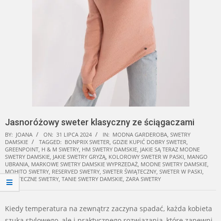
Jasnoróżowy sweter klasyczny ze ściągaczami
BY:
JOANA
ON:
31 LIPCA 2024
IN:
MODNA GARDEROBA
,
SWETRY
DAMSKIE
TAGGED:
BONPRIX SWETER
,
GDZIE KUPIĆ DOBRY SWETER
,
GREENPOINT
,
H & M SWETRY
,
HM SWETRY DAMSKIE
,
JAKIE SĄ TERAZ MODNE
SWETRY DAMSKIE
,
JAKIE SWETRY GRYZĄ
,
KOLOROWY SWETER W PASKI
,
MANGO
UBRANIA
,
MARKOWE SWETRY DAMSKIE WYPRZEDAŻ
,
MODNE SWETRY DAMSKIE
,
MOHITO SWETRY
,
RESERVED SWETRY
,
SWETER ŚWIĄTECZNY
,
SWETER W PASKI
,
ŚWIĄTECZNE SWETRY
,
TANIE SWETRY DAMSKIE
,
ZARA SWETRY
Kiedy temperatura na zewnątrz zaczyna spadać, każda kobieta
szuka stylowego, ale i praktycznego rozwiązania, które zapewni