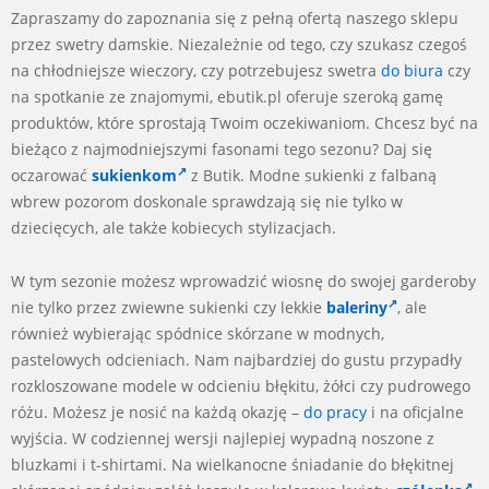
Zapraszamy do zapoznania się z pełną ofertą naszego sklepu
przez swetry damskie. Niezależnie od tego, czy szukasz czegoś
na chłodniejsze wieczory, czy potrzebujesz swetra
do biura
czy
na spotkanie ze znajomymi, ebutik.pl oferuje szeroką gamę
produktów, które sprostają Twoim oczekiwaniom. Chcesz być na
bieżąco z najmodniejszymi fasonami tego sezonu? Daj się
oczarować
sukienkom
z Butik. Modne sukienki z falbaną
wbrew pozorom doskonale sprawdzają się nie tylko w
dziecięcych, ale także kobiecych stylizacjach.
W tym sezonie możesz wprowadzić wiosnę do swojej garderoby
nie tylko przez zwiewne sukienki czy lekkie
baleriny
, ale
również wybierając spódnice skórzane w modnych,
pastelowych odcieniach. Nam najbardziej do gustu przypadły
rozkloszowane modele w odcieniu błękitu, żółci czy pudrowego
różu. Możesz je nosić na każdą okazję –
do pracy
i na oficjalne
wyjścia. W codziennej wersji najlepiej wypadną noszone z
bluzkami i t-shirtami. Na wielkanocne śniadanie do błękitnej