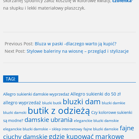
skórzanej spódnicy załóż koszulę w kolorowe kwiaty,
czółenka
na słupku i lekki materiałowy płaszczyk.
2024-
07-
Previous Post:
Bluza w paski -dlaczego warto ją kupić?
31
Next Post:
Stylowe baleriny na wiosnę – przegląd i stylizacje
TAGI:
Allegro sukienki do 50 zł
Allegro sukienki damskie wyprzedaż
bluzki dam
allegro wyprzedaż
bluzki butik
bluzki damkie
butik z odzieżą
Czy kolorowe sukienki
bluzki damski
damskie ubrania
są modne?
eleganckie bluzki damskie
fajne
fajne bluzki damskie
eleganckie bluzki damskie – sklep internetowy
gdzie kupować markowe
ciuchy damskie