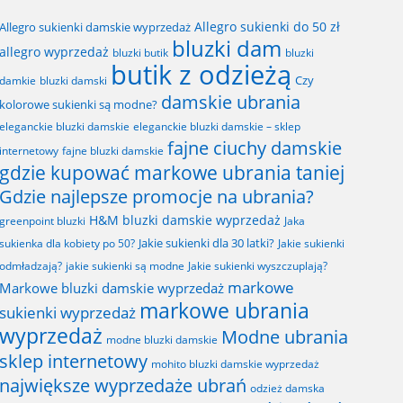
Allegro sukienki do 50 zł
Allegro sukienki damskie wyprzedaż
bluzki dam
allegro wyprzedaż
bluzki butik
bluzki
butik z odzieżą
Czy
bluzki damski
damkie
damskie ubrania
kolorowe sukienki są modne?
eleganckie bluzki damskie
eleganckie bluzki damskie – sklep
fajne ciuchy damskie
fajne bluzki damskie
internetowy
gdzie kupować markowe ubrania taniej
Gdzie najlepsze promocje na ubrania?
H&M bluzki damskie wyprzedaż
greenpoint bluzki
Jaka
Jakie sukienki dla 30 latki?
sukienka dla kobiety po 50?
Jakie sukienki
odmładzają?
jakie sukienki są modne
Jakie sukienki wyszczuplają?
markowe
Markowe bluzki damskie wyprzedaż
markowe ubrania
sukienki wyprzedaż
wyprzedaż
Modne ubrania
modne bluzki damskie
sklep internetowy
mohito bluzki damskie wyprzedaż
największe wyprzedaże ubrań
odzież damska