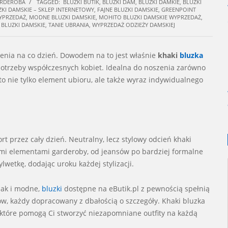
RDEROBA
TAGGED:
BLUZKI BUTIK
,
BLUZKI DAM
,
BLUZKI DAMKIE
,
BLUZKI
ZKI DAMSKIE – SKLEP INTERNETOWY
,
FAJNE BLUZKI DAMSKIE
,
GREENPOINT
YPRZEDAŻ
,
MODNE BLUZKI DAMSKIE
,
MOHITO BLUZKI DAMSKIE WYPRZEDAŻ
,
 BLUZKI DAMSKIE
,
TANIE UBRANIA
,
WYPRZEDAŻ ODZIEŻY DAMSKIEJ
zenia na co dzień. Dowodem na to jest właśnie
khaki
bluzka
 potrzeby współczesnych kobiet. Idealna do noszenia zarówno
to nie tylko element ubioru, ale także wyraz indywidualnego
t przez cały dzień. Neutralny, lecz stylowy odcień khaki
ymi elementami garderoby, od jeansów po bardziej formalne
ylwetkę, dodając uroku każdej stylizacji.
 jak i modne,
bluzki
dostępne na eButik.pl z pewnością spełnią
w, każdy dopracowany z dbałością o szczegóły. Khaki bluzka
i, które pomogą Ci stworzyć niezapomniane outfity na każdą