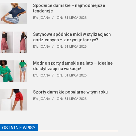
Spódnice damskie – najmodniejsze
tendencje
BY:
JOANA
ON:
31 LIPCA 2026
Satynowe spódnice midi w stylizacjach
codziennych – z czym je łączyć?
BY:
JOANA
ON:
31 LIPCA 2026
Modne szorty damskie na lato – idealne
do stylizacji na wakacje!
BY:
JOANA
ON:
31 LIPCA 2026
Szorty damskie popularne w tym roku
BY:
JOANA
ON:
31 LIPCA 2026
OSTATNIE WPISY