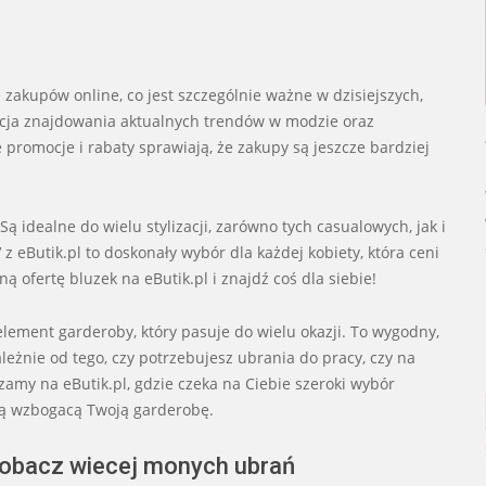
ę zakupów online, co jest szczególnie ważne w dzisiejszych,
ncja znajdowania aktualnych trendów w modzie oraz
romocje i rabaty sprawiają, że zakupy są jeszcze bardziej
ą idealne do wielu stylizacji, zarówno tych casualowych, jak i
 z eButik.pl to doskonały wybór dla każdej kobiety, która ceni
ą ofertę bluzek na eButik.pl i znajdź coś dla siebie!
lement garderoby, który pasuje do wielu okazji. To wygodny,
leżnie od tego, czy potrzebujesz ubrania do pracy, czy na
zamy na eButik.pl, gdzie czeka na Ciebie szeroki wybór
ią wzbogacą Twoją garderobę.
 zobacz wiecej monych ubrań