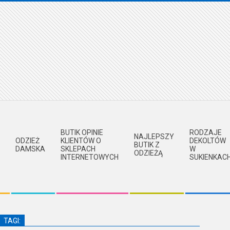
BUTIK OPINIE
RODZAJE
NAJLEPSZY
ODZIEŻ
KLIENTÓW O
DEKOLTÓW
BUTIK Z
DAMSKA
SKLEPACH
W
ODZIEŻĄ
INTERNETOWYCH
SUKIENKAC
TAGI: