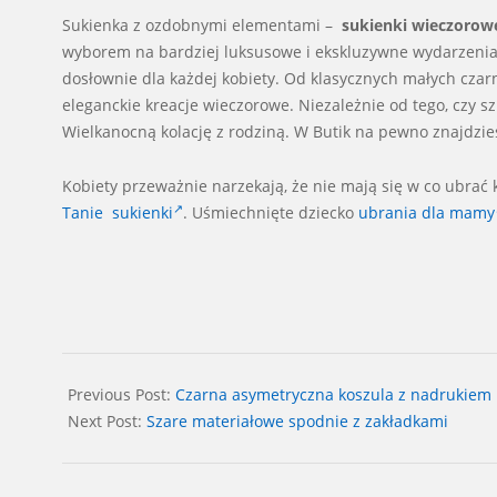
Sukienka z ozdobnymi elementami –
sukienki wieczorow
wyborem na bardziej luksusowe i ekskluzywne wydarzenia.
dosłownie dla każdej kobiety. Od klasycznych małych cza
eleganckie kreacje wieczorowe. Niezależnie od tego, czy s
Wielkanocną kolację z rodziną. W Butik na pewno znajdzies
Kobiety przeważnie narzekają, że nie mają się w co ubrać 
Tanie sukienki
. Uśmiechnięte dziecko
ubrania dla mamy
2024-
06-
Previous Post:
Czarna asymetryczna koszula z nadrukiem
30
Next Post:
Szare materiałowe spodnie z zakładkami