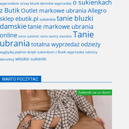
o sukienkach
wyprzedaże
orsay bluzki damskie wyprzedaż
z Butik
Outlet markowe ubrania Allegro
tanie bluzki
sklep ebutik.pl
sukienkie
damskie
tanie markowe ubrania
Tanie
online
tanie sukienki
tanie swetry damskie
ubrania
totalna wyprzedaż odzieży
wyglądaj pięknie dzięki sukienkom z Butik
wyprzedaż odzieży
włoskie sukienki
damskiej
WARTO POCZYTAĆ:
Sukienki na co dzień