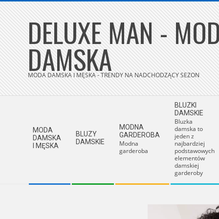
Skip
DELUXE MAN - MOD
to
content
DAMSKA
MODA DAMSKA I MĘSKA - TRENDY NA NADCHODZĄCY SEZON
Secondary
BLUZKI
Navigation
DAMSKIE
Bluzka
Menu
MODNA
damska to
MODA
BLUZY
GARDEROBA
jeden z
DAMSKA
DAMSKIE
Modna
najbardziej
I MĘSKA
garderoba
podstawowych
elementów
damskiej
garderoby