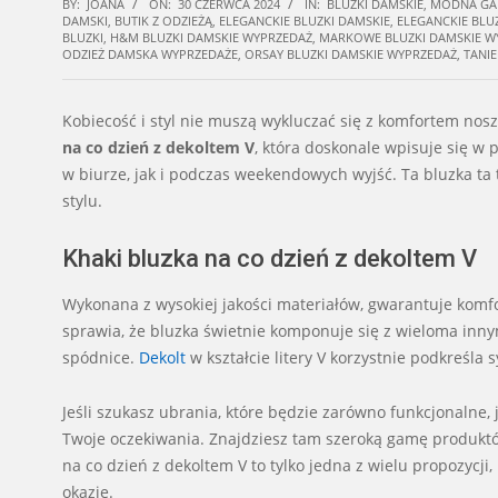
BY:
JOANA
ON:
30 CZERWCA 2024
IN:
BLUZKI DAMSKIE
,
MODNA GA
DAMSKI
,
BUTIK Z ODZIEŻĄ
,
ELEGANCKIE BLUZKI DAMSKIE
,
ELEGANCKIE BLU
BLUZKI
,
H&M BLUZKI DAMSKIE WYPRZEDAŻ
,
MARKOWE BLUZKI DAMSKIE W
ODZIEŻ DAMSKA WYPRZEDAŻE
,
ORSAY BLUZKI DAMSKIE WYPRZEDAŻ
,
TANIE
Kobiecość i styl nie muszą wykluczać się z komfortem nos
na co dzień z dekoltem V
, która doskonale wpisuje się w
w biurze, jak i podczas weekendowych wyjść. Ta bluzka ta 
stylu.
Khaki bluzka na co dzień z dekoltem V
Wykonana z wysokiej jakości materiałów, gwarantuje komfor
sprawia, że bluzka świetnie komponuje się z wieloma inn
spódnice.
Dekolt
w kształcie litery V korzystnie podkreśla s
Jeśli szukasz ubrania, które będzie zarówno funkcjonalne,
Twoje oczekiwania. Znajdziesz tam szeroką gamę produktó
na co dzień z dekoltem V to tylko jedna z wielu propozycj
okazję.