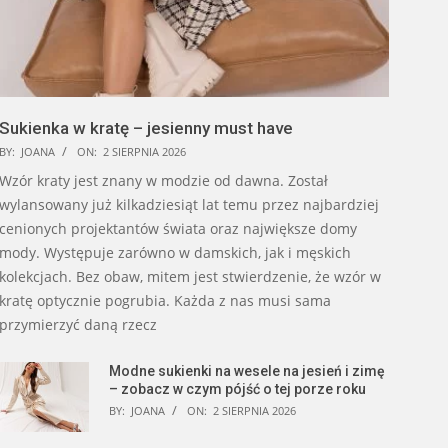
Sukienka w kratę – jesienny must have
BY:
JOANA
ON:
2 SIERPNIA 2026
Wzór kraty jest znany w modzie od dawna. Został
wylansowany już kilkadziesiąt lat temu przez najbardziej
cenionych projektantów świata oraz największe domy
mody. Występuje zarówno w damskich, jak i męskich
kolekcjach. Bez obaw, mitem jest stwierdzenie, że wzór w
kratę optycznie pogrubia. Każda z nas musi sama
przymierzyć daną rzecz
Modne sukienki na wesele na jesień i zimę
– zobacz w czym pójść o tej porze roku
BY:
JOANA
ON:
2 SIERPNIA 2026