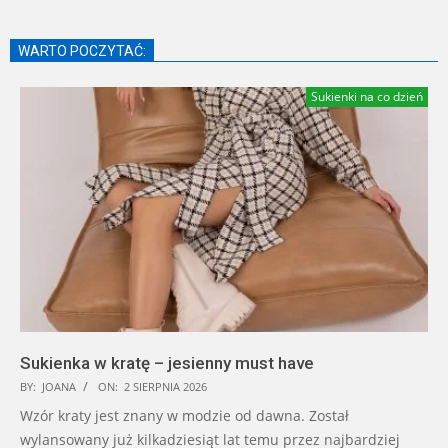
WARTO POCZYTAĆ:
Sukienki na co dzień
Sukienka w kratę – jesienny must have
BY:
JOANA
ON:
2 SIERPNIA 2026
Wzór kraty jest znany w modzie od dawna. Został
wylansowany już kilkadziesiąt lat temu przez najbardziej