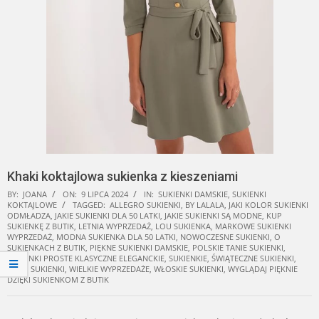
Khaki koktajlowa sukienka z kieszeniami
BY:
JOANA
ON:
9 LIPCA 2024
IN:
SUKIENKI DAMSKIE
,
SUKIENKI
KOKTAJLOWE
TAGGED:
ALLEGRO SUKIENKI
,
BY LALALA
,
JAKI KOLOR SUKIENKI
ODMŁADZA
,
JAKIE SUKIENKI DLA 50 LATKI
,
JAKIE SUKIENKI SĄ MODNE
,
KUP
SUKIENKĘ Z BUTIK
,
LETNIA WYPRZEDAŻ
,
LOU SUKIENKA
,
MARKOWE SUKIENKI
WYPRZEDAŻ
,
MODNA SUKIENKA DLA 50 LATKI
,
NOWOCZESNE SUKIENKI
,
O
SUKIENKACH Z BUTIK
,
PIĘKNE SUKIENKI DAMSKIE
,
POLSKIE TANIE SUKIENKI
,
SUKIENKI PROSTE KLASYCZNE ELEGANCKIE
,
SUKIENKIE
,
ŚWIĄTECZNE SUKIENKI
,
TANIE SUKIENKI
,
WIELKIE WYPRZEDAŻE
,
WŁOSKIE SUKIENKI
,
WYGLĄDAJ PIĘKNIE
DZIĘKI SUKIENKOM Z BUTIK