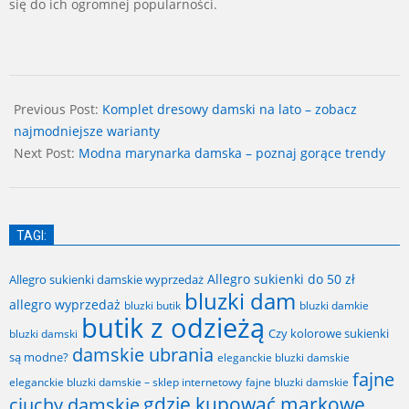
się do ich ogromnej popularności.
2024-
07-
Previous Post:
Komplet dresowy damski na lato – zobacz
09
najmodniejsze warianty
Next Post:
Modna marynarka damska – poznaj gorące trendy
TAGI:
Allegro sukienki do 50 zł
Allegro sukienki damskie wyprzedaż
bluzki dam
allegro wyprzedaż
bluzki butik
bluzki damkie
butik z odzieżą
Czy kolorowe sukienki
bluzki damski
damskie ubrania
są modne?
eleganckie bluzki damskie
fajne
fajne bluzki damskie
eleganckie bluzki damskie – sklep internetowy
gdzie kupować markowe
ciuchy damskie