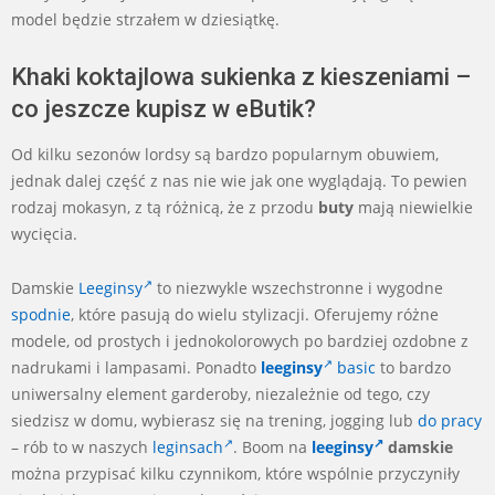
model będzie strzałem w dziesiątkę.
Khaki koktajlowa sukienka z kieszeniami –
co jeszcze kupisz w eButik?
Od kilku sezonów lordsy są bardzo popularnym obuwiem,
jednak dalej część z nas nie wie jak one wyglądają. To pewien
rodzaj mokasyn, z tą różnicą, że z przodu
buty
mają niewielkie
wycięcia.
Damskie
Leeginsy
to niezwykle wszechstronne i wygodne
spodnie
, które pasują do wielu stylizacji. Oferujemy różne
modele, od prostych i jednokolorowych po bardziej ozdobne z
nadrukami i lampasami. Ponadto
leeginsy
basic
to bardzo
uniwersalny element garderoby, niezależnie od tego, czy
siedzisz w domu, wybierasz się na trening, jogging lub
do pracy
– rób to w naszych
leginsach
. Boom na
leeginsy
damskie
można przypisać kilku czynnikom, które wspólnie przyczyniły