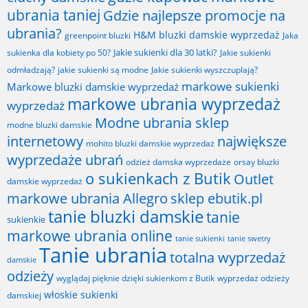
ubrania taniej
Gdzie najlepsze promocje na
ubrania?
H&M bluzki damskie wyprzedaż
greenpoint bluzki
Jaka
Jakie sukienki dla 30 latki?
sukienka dla kobiety po 50?
Jakie sukienki
odmładzają?
jakie sukienki są modne
Jakie sukienki wyszczuplają?
markowe sukienki
Markowe bluzki damskie wyprzedaż
markowe ubrania wyprzedaż
wyprzedaż
Modne ubrania sklep
modne bluzki damskie
internetowy
największe
mohito bluzki damskie wyprzedaż
wyprzedaże ubrań
odzież damska wyprzedaże
orsay bluzki
o sukienkach z Butik
Outlet
damskie wyprzedaż
markowe ubrania Allegro
sklep ebutik.pl
tanie bluzki damskie
tanie
sukienkie
markowe ubrania online
tanie sukienki
tanie swetry
Tanie ubrania
totalna wyprzedaż
damskie
odzieży
wyglądaj pięknie dzięki sukienkom z Butik
wyprzedaż odzieży
włoskie sukienki
damskiej