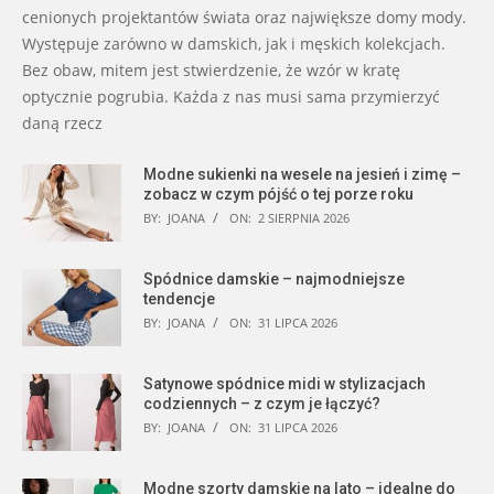
cenionych projektantów świata oraz największe domy mody.
Występuje zarówno w damskich, jak i męskich kolekcjach.
Bez obaw, mitem jest stwierdzenie, że wzór w kratę
optycznie pogrubia. Każda z nas musi sama przymierzyć
daną rzecz
Modne sukienki na wesele na jesień i zimę –
zobacz w czym pójść o tej porze roku
BY:
JOANA
ON:
2 SIERPNIA 2026
Spódnice damskie – najmodniejsze
tendencje
BY:
JOANA
ON:
31 LIPCA 2026
Satynowe spódnice midi w stylizacjach
codziennych – z czym je łączyć?
BY:
JOANA
ON:
31 LIPCA 2026
Modne szorty damskie na lato – idealne do