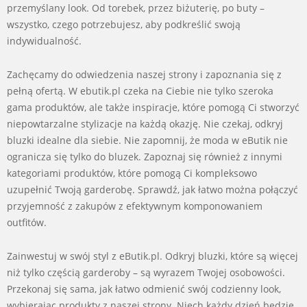
przemyślany look. Od torebek, przez biżuterię, po buty –
wszystko, czego potrzebujesz, aby podkreślić swoją
indywidualność.
Zachęcamy do odwiedzenia naszej strony i zapoznania się z
pełną ofertą. W ebutik.pl czeka na Ciebie nie tylko szeroka
gama produktów, ale także inspiracje, które pomogą Ci stworzyć
niepowtarzalne stylizacje na każdą okazję. Nie czekaj, odkryj
bluzki idealne dla siebie. Nie zapomnij, że moda w eButik nie
ogranicza się tylko do bluzek. Zapoznaj się również z innymi
kategoriami produktów, które pomogą Ci kompleksowo
uzupełnić Twoją garderobę. Sprawdź, jak łatwo można połączyć
przyjemność z zakupów z efektywnym komponowaniem
outfitów.
Zainwestuj w swój styl z eButik.pl. Odkryj bluzki, które są więcej
niż tylko częścią garderoby – są wyrazem Twojej osobowości.
Przekonaj się sama, jak łatwo odmienić swój codzienny look,
wybierając produkty z naszej strony. Niech każdy dzień będzie