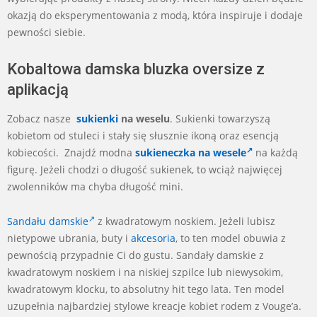
okazją do eksperymentowania z modą, która inspiruje i dodaje
pewności siebie.
Kobaltowa damska bluzka oversize z
aplikacją
Zobacz nasze
sukienki
na weselu
. Sukienki towarzyszą
kobietom od stuleci i stały się słusznie ikoną oraz esencją
kobiecości. Znajdź modna
sukieneczka na wesele
na każdą
figurę. Jeżeli chodzi o długość sukienek, to wciąż najwięcej
zwolenników ma chyba długość mini.
Sandału damskie
z kwadratowym noskiem. Jeżeli lubisz
nietypowe ubrania, buty i
akcesoria
, to ten model obuwia z
pewnością przypadnie Ci do gustu. Sandały damskie z
kwadratowym noskiem i na niskiej szpilce lub niewysokim,
kwadratowym klocku, to absolutny hit tego lata. Ten model
uzupełnia najbardziej stylowe kreacje kobiet rodem z Vouge’a.