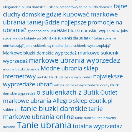
fajne
fajne bluzki damskie
eleganckie bluzki damskie – sklep internetowy
gdzie kupować markowe
ciuchy damskie
ubrania taniej
Gdzie najlepsze promocje na
ubrania?
H&M bluzki damskie wyprzedaż
greenpoint bluzki
Jaka
Jakie sukienki dla 30 latki?
sukienka dla kobiety po 50?
Jakie sukienki
odmładzają?
jakie sukienki są modne
Jakie sukienki wyszczuplają?
markowe sukienki
Markowe bluzki damskie wyprzedaż
markowe ubrania wyprzedaż
wyprzedaż
Modne ubrania sklep
modne bluzki damskie
internetowy
największe
mohito bluzki damskie wyprzedaż
wyprzedaże ubrań
odzież damska wyprzedaże
orsay bluzki
o sukienkach z Butik
Outlet
damskie wyprzedaż
markowe ubrania Allegro
sklep ebutik.pl
tanie bluzki damskie
tanie
sukienkie
markowe ubrania online
tanie sukienki
tanie swetry
Tanie ubrania
totalna wyprzedaż
damskie