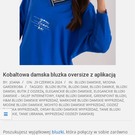
Kobaltowa damska bluzka oversize z aplikacją
BY:
JOANA
ON:
29 CZERWCA 2024
IN:
BLUZKI DAMSKIE
,
MODNA
GARDEROBA
TAGGED:
BLUZKI BUTIK
,
BLUZKI DAM
,
BLUZKI DAMKIE
,
BLUZKI
DAMSKI
,
BUTIK Z ODZIEŻĄ
,
ELEGANCKIE BLUZKI DAMSKIE
,
ELEGANCKIE BLUZKI
DAMSKIE – SKLEP INTERNETOWY
,
FAJNE BLUZKI DAMSKIE
,
GREENPOINT BLUZKI
,
H&M BLUZKI DAMSKIE WYPRZEDAŻ
,
MARKOWE BLUZKI DAMSKIE WYPRZEDAŻ
,
MODNE BLUZKI DAMSKIE
,
MOHITO BLUZKI DAMSKIE WYPRZEDAŻ
,
ODZIEŻ
DAMSKA WYPRZEDAŻE
,
ORSAY BLUZKI DAMSKIE WYPRZEDAŻ
,
TANIE BLUZKI
DAMSKIE
,
TANIE UBRANIA
,
WYPRZEDAŻ ODZIEŻY DAMSKIEJ
Poszukujesz wyjątkowej
bluzki
, która połączy w sobie zarówno