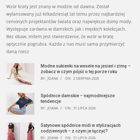
Wzór kraty jest znany w modzie od dawna. Został
wylansowany już kilkadziesiąt lat temu przez najbardziej
cenionych projektantów świata oraz największe domy mody.
Występuje zarówno w damskich, jak i męskich kolekcjach.
Bez obaw, mitem jest stwierdzenie, że wzór w kratę
optycznie pogrubia. Każda z nas musi sama przymierzyć
daną rzecz
Modne sukienki na wesele na jesień i zimę –
zobacz w czym pójść o tej porze roku
BY:
JOANA
ON:
2 SIERPNIA 2026
Spódnice damskie – najmodniejsze
tendencje
BY:
JOANA
ON:
31 LIPCA 2026
Satynowe spódnice midi w stylizacjach
codziennych – z czym je łączyć?
BY:
JOANA
ON:
31 LIPCA 2026