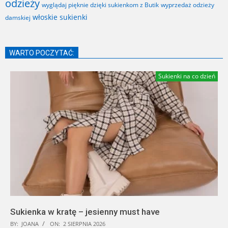
odzieży
wyglądaj pięknie dzięki sukienkom z Butik
wyprzedaż odzieży
włoskie sukienki
damskiej
WARTO POCZYTAĆ:
Sukienki na co dzień
Sukienka w kratę – jesienny must have
BY:
JOANA
ON:
2 SIERPNIA 2026