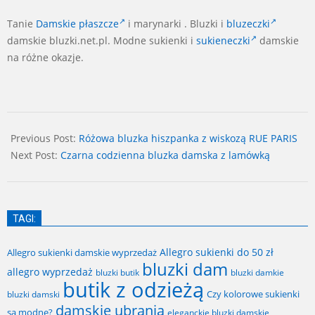
Tanie
Damskie płaszcze
i marynarki . Bluzki i
bluzeczki
damskie bluzki.net.pl. Modne sukienki i
sukieneczki
damskie
na różne okazje.
2024-
06-
Previous Post:
Różowa bluzka hiszpanka z wiskozą RUE PARIS
29
Next Post:
Czarna codzienna bluzka damska z lamówką
TAGI:
Allegro sukienki do 50 zł
Allegro sukienki damskie wyprzedaż
bluzki dam
allegro wyprzedaż
bluzki butik
bluzki damkie
butik z odzieżą
Czy kolorowe sukienki
bluzki damski
damskie ubrania
są modne?
eleganckie bluzki damskie