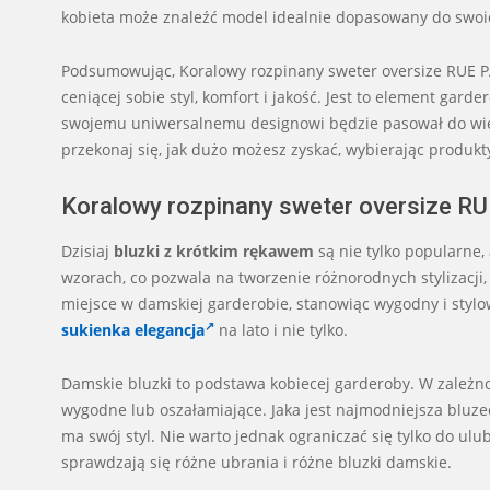
kobieta może znaleźć model idealnie dopasowany do swoich
Podsumowując, Koralowy rozpinany sweter oversize RUE PAR
ceniącej sobie styl, komfort i jakość. Jest to element gard
swojemu uniwersalnemu designowi będzie pasował do wielu 
przekonaj się, jak dużo możesz zyskać, wybierając produkty 
Koralowy rozpinany sweter oversize RUE
Dzisiaj
bluzki z krótkim rękawem
są nie tylko popularne,
wzorach, co pozwala na tworzenie różnorodnych stylizacji,
miejsce w damskiej garderobie, stanowiąc wygodny i stylo
sukienka elegancja
na lato i nie tylko.
Damskie bluzki to podstawa kobiecej garderoby. W zależn
wygodne lub oszałamiające. Jaka jest najmodniejsza bluze
ma swój styl. Nie warto jednak ograniczać się tylko do ul
sprawdzają się różne ubrania i różne bluzki damskie.