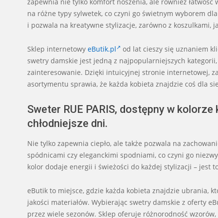
zapewnia nie tylko komfort noszenia, ale również łatwość 
na różne typy sylwetek, co czyni go świetnym wyborem dla 
i pozwala na kreatywne stylizacje, zarówno z koszulkami, j
Sklep internetowy
eButik.pl
od lat cieszy się uznaniem k
swetry damskie jest jedną z najpopularniejszych kategorii,
zainteresowanie. Dzięki intuicyjnej stronie internetowej, 
asortymentu sprawia, że każda kobieta znajdzie coś dla sie
Sweter RUE PARIS, dostępny w kolorze 
chłodniejsze dni.
Nie tylko zapewnia ciepło, ale także pozwala na zachowan
spódnicami czy eleganckimi spodniami, co czyni go niezw
kolor dodaje energii i świeżości do każdej stylizacji – jest
eButik to miejsce, gdzie każda kobieta znajdzie ubrania, k
jakości materiałów. Wybierając swetry damskie z oferty eB
przez wiele sezonów. Sklep oferuje różnorodność wzorów,