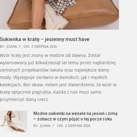
Sukienka w kratę – jesienny must have
BY:
JOANA
ON:
2 SIERPNIA 2026
Wzór kraty jest znany w modzie od dawna. Został
wylansowany już kilkadziesiąt lat temu przez najbardziej
cenionych projektantów świata oraz największe domy
mody. Występuje zarówno w damskich, jak i męskich
kolekcjach. Bez obaw, mitem jest stwierdzenie, że wzór w
kratę optycznie pogrubia. Każda z nas musi sama
przymierzyć daną rzecz
Modne sukienki na wesele na jesień i zimę
– zobacz w czym pójść o tej porze roku
BY:
JOANA
ON:
2 SIERPNIA 2026