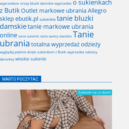
o sukienkach
wyprzedaże
orsay bluzki damskie wyprzedaż
z Butik
Outlet markowe ubrania Allegro
tanie bluzki
sklep ebutik.pl
sukienkie
damskie
tanie markowe ubrania
Tanie
online
tanie sukienki
tanie swetry damskie
ubrania
totalna wyprzedaż odzieży
wyglądaj pięknie dzięki sukienkom z Butik
wyprzedaż odzieży
włoskie sukienki
damskiej
WARTO POCZYTAĆ:
Sukienki na co dzień