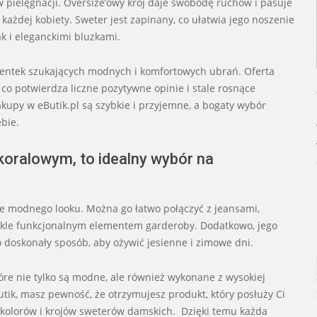
w pielęgnacji. Oversize’owy krój daje swobodę ruchów i pasuje
każdej kobiety. Sweter jest zapinany, co ułatwia jego noszenie
ak i eleganckimi bluzkami.
lientek szukających modnych i komfortowych ubrań. Oferta
 co potwierdza liczne pozytywne opinie i stale rosnące
zakupy w eButik.pl są szybkie i przyjemne, a bogaty wybór
bie.
koralowym, to idealny wybór na
ie modnego looku. Można go łatwo połączyć z jeansami,
ykle funkcjonalnym elementem garderoby. Dodatkowo, jego
 to doskonały sposób, aby ożywić jesienne i zimowe dni.
tóre nie tylko są modne, ale również wykonane z wysokiej
utik, masz pewność, że otrzymujesz produkt, który posłuży Ci
 kolorów i krojów sweterów damskich. Dzięki temu każda