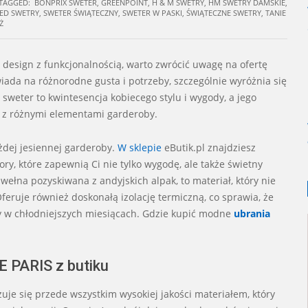
TAGGED:
BONPRIX SWETER
,
GREENPOINT
,
H & M SWETRY
,
HM SWETRY DAMSKIE
,
ED SWETRY
,
SWETER ŚWIĄTECZNY
,
SWETER W PASKI
,
ŚWIĄTECZNE SWETRY
,
TANIE
Ż
 design z funkcjonalnością, warto zwrócić uwagę na ofertę
iada na różnorodne gusta i potrzeby, szczególnie wyróżnia się
sweter to kwintesencja kobiecego stylu i wygody, a jego
ę z różnymi elementami garderoby.
dej jesiennej garderoby.
W sklepie
eButik.pl znajdziesz
ry, które zapewnią Ci nie tylko wygodę, ale także świetny
 wełna pozyskiwana z andyjskich alpak, to materiał, który nie
eruje również doskonałą izolację termiczną, co sprawia, że
y w chłodniejszych miesiącach. Gdzie kupić modne
ubrania
E PARIS z butiku
uje się przede wszystkim wysokiej jakości materiałem, który