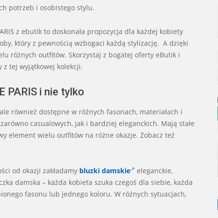
 potrzeb i osobistego stylu.
IS z ebutik to doskonała propozycja dla każdej kobiety
eroby, który z pewnością wzbogaci każdą stylizację. A dzięki
różnych outfitów. Skorzystaj z bogatej oferty eButik i
z tej wyjątkowej kolekcji.
 PARIS i nie tylko
 ale również dostępne w różnych fasonach, materiałach i
 zarówno casualowych, jak i bardziej eleganckich. Mają stałe
wy element wielu outfitów na różne okazje. Zobacz też
ości od okazji zakładamy
bluzki damskie
eleganckie,
czka damska – każda kobieta szuka czegoś dla siebie, każda
ubionego fasonu lub jednego koloru. W różnych sytuacjach,