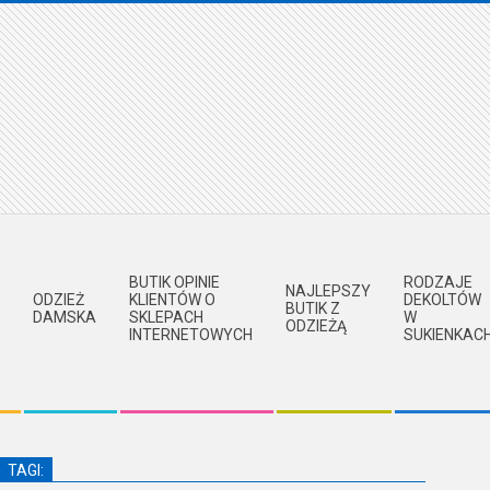
BUTIK OPINIE
RODZAJE
NAJLEPSZY
ODZIEŻ
KLIENTÓW O
DEKOLTÓW
BUTIK Z
DAMSKA
SKLEPACH
W
ODZIEŻĄ
INTERNETOWYCH
SUKIENKAC
TAGI: