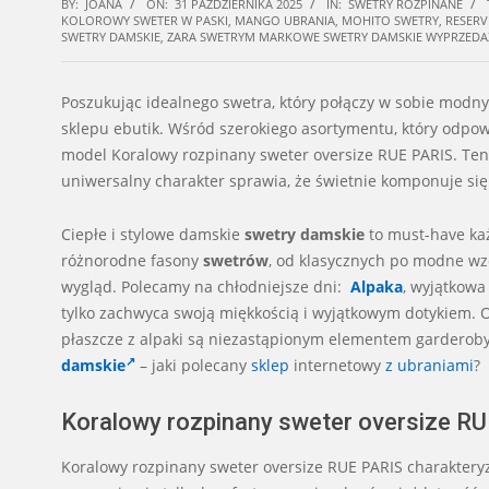
BY:
JOANA
ON:
31 PAŹDZIERNIKA 2025
IN:
SWETRY ROZPINANE
KOLOROWY SWETER W PASKI
,
MANGO UBRANIA
,
MOHITO SWETRY
,
RESERV
SWETRY DAMSKIE
,
ZARA SWETRYM MARKOWE SWETRY DAMSKIE WYPRZEDA
Poszukując idealnego swetra, który połączy w sobie modny
sklepu ebutik. Wśród szerokiego asortymentu, który odpow
model Koralowy rozpinany sweter oversize RUE PARIS. Ten 
uniwersalny charakter sprawia, że świetnie komponuje si
Ciepłe i stylowe damskie
swetry damskie
to must-have każ
różnorodne fasony
swetrów
, od klasycznych po modne wzo
wygląd. Polecamy na chłodniejsze dni:
Alpaka
, wyjątkowa
tylko zachwyca swoją miękkością i wyjątkowym dotykiem. Of
płaszcze z alpaki są niezastąpionym elementem garderob
damskie
– jaki polecany
sklep
internetowy
z ubraniami
?
Koralowy rozpinany sweter oversize RU
Koralowy rozpinany sweter oversize RUE PARIS charakteryz