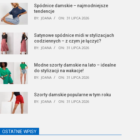
Spódnice damskie – najmodniejsze
tendencje
BY:
JOANA
ON:
31 LIPCA 2026
Satynowe spódnice midi w stylizacjach
codziennych – z czym je łączyć?
BY:
JOANA
ON:
31 LIPCA 2026
Modne szorty damskie na lato – idealne
do stylizacji na wakacje!
BY:
JOANA
ON:
31 LIPCA 2026
Szorty damskie popularne w tym roku
BY:
JOANA
ON:
31 LIPCA 2026
OSTATNIE WPISY