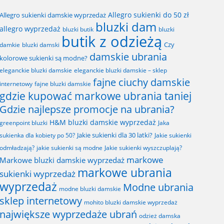
Allegro sukienki do 50 zł
Allegro sukienki damskie wyprzedaż
bluzki dam
allegro wyprzedaż
bluzki butik
bluzki
butik z odzieżą
Czy
bluzki damski
damkie
damskie ubrania
kolorowe sukienki są modne?
eleganckie bluzki damskie
eleganckie bluzki damskie – sklep
fajne ciuchy damskie
fajne bluzki damskie
internetowy
gdzie kupować markowe ubrania taniej
Gdzie najlepsze promocje na ubrania?
H&M bluzki damskie wyprzedaż
greenpoint bluzki
Jaka
Jakie sukienki dla 30 latki?
sukienka dla kobiety po 50?
Jakie sukienki
odmładzają?
jakie sukienki są modne
Jakie sukienki wyszczuplają?
markowe
Markowe bluzki damskie wyprzedaż
markowe ubrania
sukienki wyprzedaż
wyprzedaż
Modne ubrania
modne bluzki damskie
sklep internetowy
mohito bluzki damskie wyprzedaż
największe wyprzedaże ubrań
odzież damska