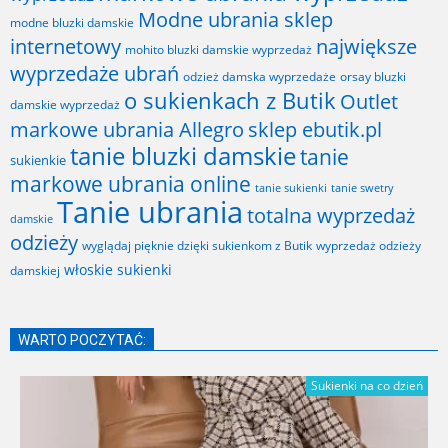
Modne ubrania sklep
modne bluzki damskie
internetowy
największe
mohito bluzki damskie wyprzedaż
wyprzedaże ubrań
odzież damska wyprzedaże
orsay bluzki
o sukienkach z Butik
Outlet
damskie wyprzedaż
markowe ubrania Allegro
sklep ebutik.pl
tanie bluzki damskie
tanie
sukienkie
markowe ubrania online
tanie sukienki
tanie swetry
Tanie ubrania
totalna wyprzedaż
damskie
odzieży
wyglądaj pięknie dzięki sukienkom z Butik
wyprzedaż odzieży
włoskie sukienki
damskiej
WARTO POCZYTAĆ:
Sukienki na co dzień