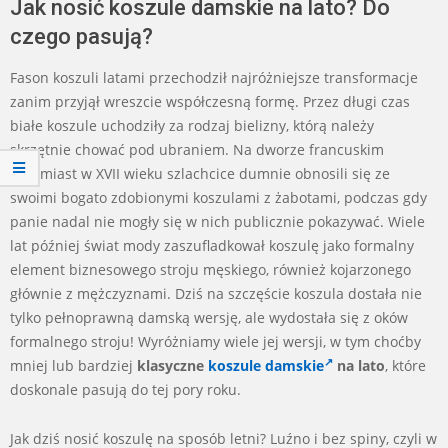
Jak nosić koszule damskie na lato? Do
czego pasują?
Fason koszuli latami przechodził najróżniejsze transformacje
zanim przyjął wreszcie współczesną formę. Przez długi czas
białe koszule uchodziły za rodzaj bielizny, którą należy
skrzętnie chować pod ubraniem. Na dworze francuskim
natomiast w XVII wieku szlachcice dumnie obnosili się ze
swoimi bogato zdobionymi koszulami z żabotami, podczas gdy
panie nadal nie mogły się w nich publicznie pokazywać. Wiele
lat później świat mody zaszufladkował koszulę jako formalny
element biznesowego stroju męskiego, również kojarzonego
głównie z mężczyznami. Dziś na szczęście koszula dostała nie
tylko pełnoprawną damską wersję, ale wydostała się z oków
formalnego stroju! Wyróżniamy wiele jej wersji, w tym choćby
mniej lub bardziej
klasyczne
koszule damskie
na lato
, które
doskonale pasują do tej pory roku.
Jak dziś nosić koszulę na sposób letni? Luźno i bez spiny, czyli w