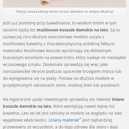
Odkryj nową kolekcję letnich koszul damskich w sklepie eButik.pl
Jeśli już jesteśmy przy bawełnianie, to wielkim hitem w tym
sezonie będą też
muślinowe koszule damskie na lato
. Są to
zazwyczaj nico dłuższe oversize’owe modele uszyte z
muślinowej bawełny z charakterystyczną ozdobną faktura
materiału! Muślinowe koszule wyróżniają się delikatnym
kraciastym wzorkiem na powierzchni, który nadaje im niezwykle
wczasowego sznytu. Doskonale sprawdzą się więc jako
nonszalanckie okrycie podczas spacerów brzegiem morza lub
do wylegiwania się na plaży. Postaw na dłuższe modele w
przydymionych odcieniach ziemi, modnej bieli lub pastelach.
Na tegoroczne upały rewelacyjnie sprawdzą się również
lniane
koszule damskie na lato
, które wentylują nawet lepiej niż
bawełna. Len od lat jest ceniony w modzie ze względu na swe
wyjątkowe właściwości.
Lniany materiał
jest najbardziej
przewiewny ze wszystkich, a do tego zdrowy dla skóry i daje