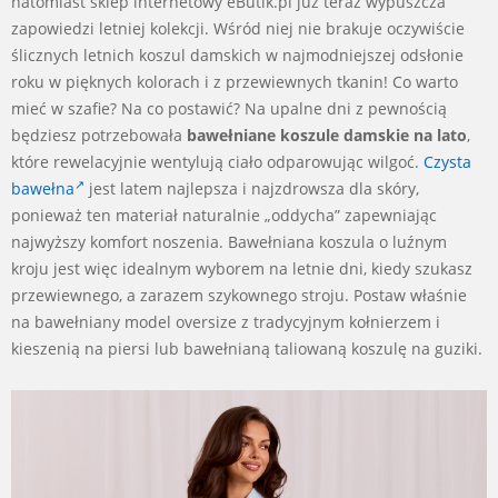
natomiast sklep internetowy eButik.pl już teraz wypuszcza
zapowiedzi letniej kolekcji. Wśród niej nie brakuje oczywiście
ślicznych letnich koszul damskich w najmodniejszej odsłonie
roku w pięknych kolorach i z przewiewnych tkanin! Co warto
mieć w szafie? Na co postawić? Na upalne dni z pewnością
będziesz potrzebowała
bawełniane koszule damskie na lato
,
które rewelacyjnie wentylują ciało odparowując wilgoć.
Czysta
bawełna
jest latem najlepsza i najzdrowsza dla skóry,
ponieważ ten materiał naturalnie „oddycha” zapewniając
najwyższy komfort noszenia. Bawełniana koszula o luźnym
kroju jest więc idealnym wyborem na letnie dni, kiedy szukasz
przewiewnego, a zarazem szykownego stroju. Postaw właśnie
na bawełniany model oversize z tradycyjnym kołnierzem i
kieszenią na piersi lub bawełnianą taliowaną koszulę na guziki.