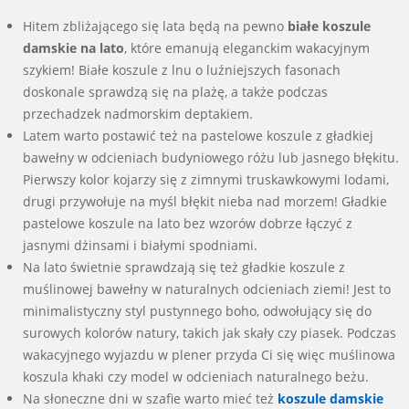
Hitem zbliżającego się lata będą na pewno
białe koszule
damskie na lato
, które emanują eleganckim wakacyjnym
szykiem! Białe koszule z lnu o luźniejszych fasonach
doskonale sprawdzą się na plażę, a także podczas
przechadzek nadmorskim deptakiem.
Latem warto postawić też na pastelowe koszule z gładkiej
bawełny w odcieniach budyniowego różu lub jasnego błękitu.
Pierwszy kolor kojarzy się z zimnymi truskawkowymi lodami,
drugi przywołuje na myśl błękit nieba nad morzem! Gładkie
pastelowe koszule na lato bez wzorów dobrze łączyć z
jasnymi dżinsami i białymi spodniami.
Na lato świetnie sprawdzają się też gładkie koszule z
muślinowej bawełny w naturalnych odcieniach ziemi! Jest to
minimalistyczny styl pustynnego boho, odwołujący się do
surowych kolorów natury, takich jak skały czy piasek. Podczas
wakacyjnego wyjazdu w plener przyda Ci się więc muślinowa
koszula khaki czy model w odcieniach naturalnego beżu.
Na słoneczne dni w szafie warto mieć też
koszule damskie