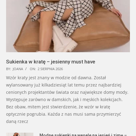
Sukienka w kratę – jesienny must have
BY:
JOANA
ON:
2 SIERPNIA 2026
Wzór kraty jest znany w modzie od dawna. Został
wylansowany już kilkadziesiąt lat temu przez najbardziej
cenionych projektantów świata oraz największe domy mody.
Występuje zarówno w damskich, jak i męskich kolekcjach.
Bez obaw, mitem jest stwierdzenie, że wzór w kratę
optycznie pogrubia. Każda z nas musi sama przymierzyć
daną rzecz
Modne sukienki na wesele na jesień i zimę –