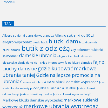
modeli
TAGI:
Allegro sukienki do 50 zł
Allegro sukienki damskie wyprzedaż
bluzki dam
allegro wyprzedaż
bluzki butik
bluzki damkie
butik z odzieżą
Czy kolorowe sukienki
bluzki damski
damskie ubrania
są modne?
eleganckie bluzki damskie
fajne
fajne bluzki damskie
eleganckie bluzki damskie – sklep internetowy
gdzie kupować markowe
ciuchy damskie
ubrania taniej
Gdzie najlepsze promocje na
ubrania?
H&M bluzki damskie wyprzedaż
greenpoint bluzki
Jaka
Jakie sukienki dla 30 latki?
sukienka dla kobiety po 50?
Jakie sukienki
odmładzają?
jakie sukienki są modne
Jakie sukienki wyszczuplają?
markowe sukienki
Markowe bluzki damskie wyprzedaż
markowe ubrania wyprzedaż
wyprzedaż