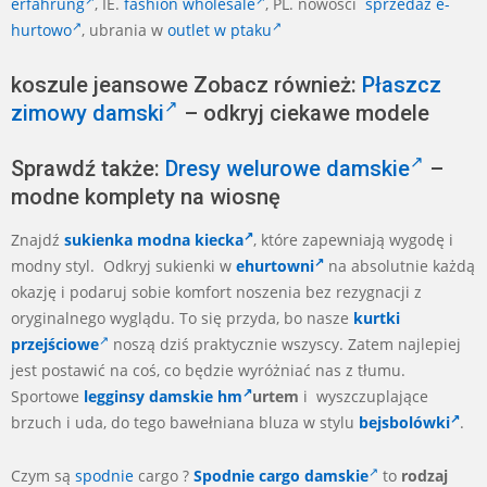
erfahrung
, IE.
fashion wholesale
, PL. nowości
sprzedaż e-
hurtowo
, ubrania w
outlet w ptaku
koszule jeansowe Zobacz również:
Płaszcz
zimowy damski
– odkryj ciekawe modele
Sprawdź także:
Dresy welurowe damskie
–
modne komplety na wiosnę
Znajdź
sukienka modna kiecka
, które zapewniają wygodę i
modny styl. Odkryj sukienki w
ehurtowni
na absolutnie każdą
okazję i podaruj sobie komfort noszenia bez rezygnacji z
oryginalnego wyglądu. To się przyda, bo nasze
kurtki
przejściowe
noszą dziś praktycznie wszyscy. Zatem najlepiej
jest postawić na coś, co będzie wyróżniać nas z tłumu.
Sportowe
legginsy damskie hm
urtem
i wyszczuplające
brzuch i uda, do tego bawełniana bluza w stylu
bejsbolówki
.
Czym są
spodnie
cargo ?
Spodnie cargo damskie
to
rodzaj