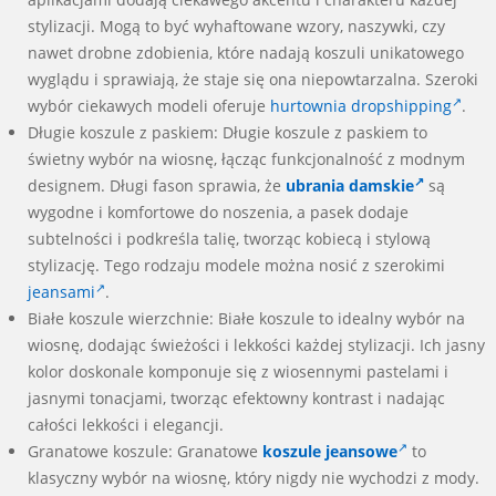
stylizacji. Mogą to być wyhaftowane wzory, naszywki, czy
nawet drobne zdobienia, które nadają koszuli unikatowego
wyglądu i sprawiają, że staje się ona niepowtarzalna. Szeroki
wybór ciekawych modeli oferuje
hurtownia dropshipping
.
Długie koszule z paskiem: Długie koszule z paskiem to
świetny wybór na wiosnę, łącząc funkcjonalność z modnym
designem. Długi fason sprawia, że
ubrania damskie
są
wygodne i komfortowe do noszenia, a pasek dodaje
subtelności i podkreśla talię, tworząc kobiecą i stylową
stylizację. Tego rodzaju modele można nosić z szerokimi
jeansami
.
Białe koszule wierzchnie: Białe koszule to idealny wybór na
wiosnę, dodając świeżości i lekkości każdej stylizacji. Ich jasny
kolor doskonale komponuje się z wiosennymi pastelami i
jasnymi tonacjami, tworząc efektowny kontrast i nadając
całości lekkości i elegancji.
Granatowe koszule: Granatowe
koszule jeansowe
to
klasyczny wybór na wiosnę, który nigdy nie wychodzi z mody.