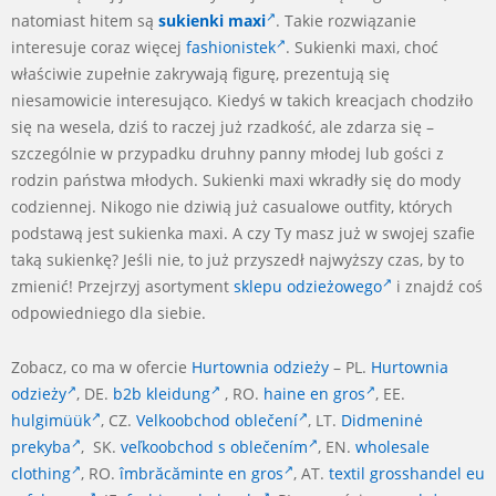
natomiast hitem są
sukienki maxi
. Takie rozwiązanie
interesuje coraz więcej
fashionistek
. Sukienki maxi, choć
właściwie zupełnie zakrywają figurę, prezentują się
niesamowicie interesująco. Kiedyś w takich kreacjach chodziło
się na wesela, dziś to raczej już rzadkość, ale zdarza się –
szczególnie w przypadku druhny panny młodej lub gości z
rodzin państwa młodych. Sukienki maxi wkradły się do mody
codziennej. Nikogo nie dziwią już casualowe outfity, których
podstawą jest sukienka maxi. A czy Ty masz już w swojej szafie
taką sukienkę? Jeśli nie, to już przyszedł najwyższy czas, by to
zmienić! Przejrzyj asortyment
sklepu odzieżowego
i znajdź coś
odpowiedniego dla siebie.
Zobacz, co ma w ofercie
Hurtownia odzieży
– PL.
Hurtownia
odzieży
, DE.
b2b kleidung
, RO.
haine en gros
, EE.
hulgimüük
, CZ.
Velkoobchod oblečení
, LT.
Didmeninė
prekyba
, SK.
veľkoobchod s oblečením
, EN.
wholesale
clothing
, RO.
îmbrăcăminte en gros
, AT.
textil grosshandel eu