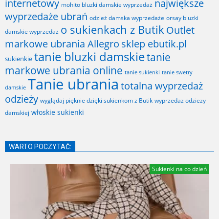
internetowy
największe
mohito bluzki damskie wyprzedaż
wyprzedaże ubrań
odzież damska wyprzedaże
orsay bluzki
o sukienkach z Butik
Outlet
damskie wyprzedaż
markowe ubrania Allegro
sklep ebutik.pl
tanie bluzki damskie
tanie
sukienkie
markowe ubrania online
tanie sukienki
tanie swetry
Tanie ubrania
totalna wyprzedaż
damskie
odzieży
wyglądaj pięknie dzięki sukienkom z Butik
wyprzedaż odzieży
włoskie sukienki
damskiej
WARTO POCZYTAĆ:
Sukienki na co dzień