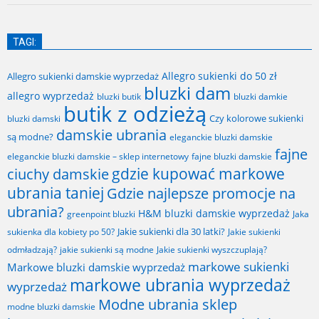
TAGI:
Allegro sukienki do 50 zł
Allegro sukienki damskie wyprzedaż
bluzki dam
allegro wyprzedaż
bluzki butik
bluzki damkie
butik z odzieżą
Czy kolorowe sukienki
bluzki damski
damskie ubrania
są modne?
eleganckie bluzki damskie
fajne
fajne bluzki damskie
eleganckie bluzki damskie – sklep internetowy
gdzie kupować markowe
ciuchy damskie
ubrania taniej
Gdzie najlepsze promocje na
ubrania?
H&M bluzki damskie wyprzedaż
greenpoint bluzki
Jaka
Jakie sukienki dla 30 latki?
sukienka dla kobiety po 50?
Jakie sukienki
odmładzają?
jakie sukienki są modne
Jakie sukienki wyszczuplają?
markowe sukienki
Markowe bluzki damskie wyprzedaż
markowe ubrania wyprzedaż
wyprzedaż
Modne ubrania sklep
modne bluzki damskie