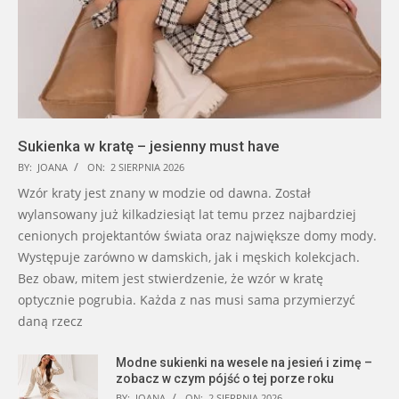
Sukienka w kratę – jesienny must have
BY:
JOANA
ON:
2 SIERPNIA 2026
Wzór kraty jest znany w modzie od dawna. Został
wylansowany już kilkadziesiąt lat temu przez najbardziej
cenionych projektantów świata oraz największe domy mody.
Występuje zarówno w damskich, jak i męskich kolekcjach.
Bez obaw, mitem jest stwierdzenie, że wzór w kratę
optycznie pogrubia. Każda z nas musi sama przymierzyć
daną rzecz
Modne sukienki na wesele na jesień i zimę –
zobacz w czym pójść o tej porze roku
BY:
JOANA
ON:
2 SIERPNIA 2026