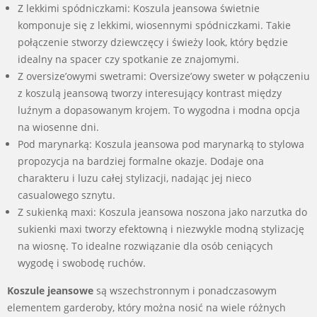
Z lekkimi spódniczkami: Koszula jeansowa świetnie
komponuje się z lekkimi, wiosennymi spódniczkami. Takie
połączenie stworzy dziewczęcy i świeży look, który będzie
idealny na spacer czy spotkanie ze znajomymi.
Z oversize’owymi swetrami: Oversize’owy sweter w połączeniu
z koszulą jeansową tworzy interesujący kontrast między
luźnym a dopasowanym krojem. To wygodna i modna opcja
na wiosenne dni.
Pod marynarką: Koszula jeansowa pod marynarką to stylowa
propozycja na bardziej formalne okazje. Dodaje ona
charakteru i luzu całej stylizacji, nadając jej nieco
casualowego sznytu.
Z sukienką maxi: Koszula jeansowa noszona jako narzutka do
sukienki maxi tworzy efektowną i niezwykle modną stylizację
na wiosnę. To idealne rozwiązanie dla osób ceniących
wygodę i swobodę ruchów.
Koszule jeansowe
są wszechstronnym i ponadczasowym
elementem garderoby, który można nosić na wiele różnych