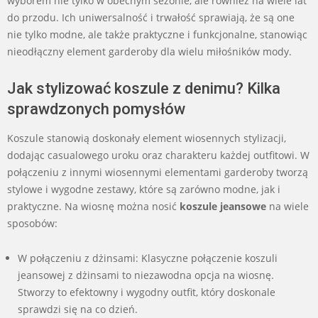
wyborem nie tylko w obecnym sezonie, ale również na wiele lat
do przodu. Ich uniwersalność i trwałość sprawiają, że są one
nie tylko modne, ale także praktyczne i funkcjonalne, stanowiąc
nieodłączny element garderoby dla wielu miłośników mody.
Jak stylizować koszule z denimu? Kilka
sprawdzonych pomysłów
Koszule stanowią doskonały element wiosennych stylizacji,
dodając casualowego uroku oraz charakteru każdej outfitowi. W
połączeniu z innymi wiosennymi elementami garderoby tworzą
stylowe i wygodne zestawy, które są zarówno modne, jak i
praktyczne. Na wiosnę można nosić
koszule jeansowe
na wiele
sposobów:
W połączeniu z dżinsami: Klasyczne połączenie koszuli
jeansowej z dżinsami to niezawodna opcja na wiosnę.
Stworzy to efektowny i wygodny outfit, który doskonale
sprawdzi się na co dzień.