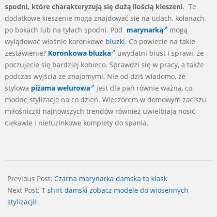
spodni, które charakteryzują się dużą ilością kieszeni
. Te
dodatkowe kieszenie mogą znajdować się na udach, kolanach,
po bokach lub na tyłach spodni. Pod
marynarką
mogą
wylądować właśnie koronkowe
bluzki
. Co powiecie na takie
zestawienie?
Koronkowa bluzka
uwydatni biust i sprawi, że
poczujecie się bardziej kobieco. Sprawdzi się w pracy, a także
podczas wyjścia ze znajomymi. Nie od dziś wiadomo, że
stylowa
piżama welurowa
jest dla pań równie ważna, co
modne stylizacje na co dzień. Wieczorem w domowym zaciszu
miłośniczki najnowszych trendów również uwielbiają nosić
ciekawie i nietuzinkowe komplety do spania.
2024-
03-
Previous Post:
Czarna marynarka damska to klask
11
Next Post:
T shirt damski zobacz modele do wiosennych
stylizacji!