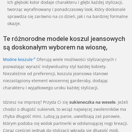
Ich głęboki kolor dodaje charakteru i głębi każdej stylizacji,
tworząc wyrafinowany i ponadczasowy look, który doskonale
sprawdza się zarówno na co dzień, jak i na bardziej formalne
okazje.
Te różnorodne modele koszul jeansowych
są doskonałym wyborem na wiosnę,
Modne koszule
Oferują wiele możliwości stylizacyjnych i
pozwalając wyrazić indywidualny styl każdej kobiety.
Niezależnie od preferencji, koszula jeansowa stanowi
niezastąpiony element wiosennej garderoby, dodając
charakteru i wyjątkowego uroku każdej stylizacji.
Idziesz na imprezę? Przyda Ci się
sukieneczka na wesele
. Jeżeli
chodzi o długość sukienek, to wciąż najwięcej zwolenników ma
chyba długość mini. Lubią ją panie, uwielbiają zaś panowie,
którym podoba się widok partnerki w odsłaniającej nogi kreacji.
Coraz częściej jednak do stylizacji wkrada się długość midi,