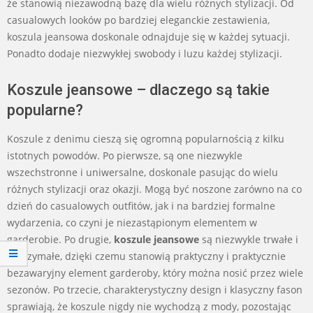
że stanowią niezawodną bazę dla wielu różnych stylizacji. Od
casualowych looków po bardziej eleganckie zestawienia,
koszula jeansowa doskonale odnajduje się w każdej sytuacji.
Ponadto dodaje niezwykłej swobody i luzu każdej stylizacji.
Koszule jeansowe – dlaczego są takie
popularne?
Koszule z denimu cieszą się ogromną popularnością z kilku
istotnych powodów. Po pierwsze, są one niezwykle
wszechstronne i uniwersalne, doskonale pasując do wielu
różnych stylizacji oraz okazji. Mogą być noszone zarówno na co
dzień do casualowych outfitów, jak i na bardziej formalne
wydarzenia, co czyni je niezastąpionym elementem w
garderobie. Po drugie,
koszule jeansowe
są niezwykle trwałe i
wytrzymałe, dzięki czemu stanowią praktyczny i praktycznie
bezawaryjny element garderoby, który można nosić przez wiele
sezonów. Po trzecie, charakterystyczny design i klasyczny fason
sprawiają, że koszule nigdy nie wychodzą z mody, pozostając